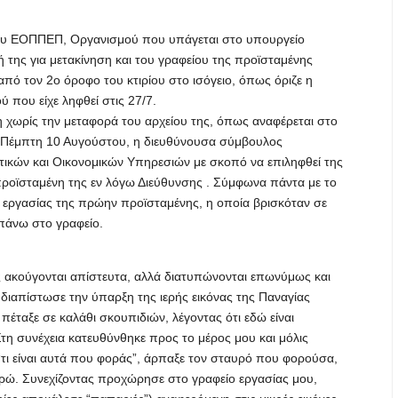
του ΕΟΠΠΕΠ, Οργανισμού που υπάγεται στο υπουργείο
 της για μετακίνηση και του γραφείου της προϊσταμένης
πό τον 2ο όροφο του κτιρίου στο ισόγειο, όπως όριζε η
 που είχε ληφθεί στις 27/7.
 χωρίς την μεταφορά του αρχείου της, όπως αναφέρεται στο
α, Πέμπτη 10 Αυγούστου, η διευθύνουσα σύμβουλος
ητικών και Οικονομικών Υπηρεσιών με σκοπό να επιληφθεί της
προϊσταμένη της εν λόγω Διεύθυνσης . Σύμφωνα πάντα με το
ο εργασίας της πρώην προϊσταμένης, η οποία βρισκόταν σε
 πάνω στο γραφείο.
ς ακούγονται απίστευτα, αλλά διατυπώνονται επωνύμως και
ιαπίστωσε την ύπαρξη της ιερής εικόνας της Παναγίας
πέταξε σε καλάθι σκουπιδιών, λέγοντας ότι εδώ είναι
Στη συνέχεια κατευθύνθηκε προς το μέρος μου και μόλις
τι είναι αυτά που φοράς”, άρπαξε τον σταυρό που φορούσα,
ορώ. Συνεχίζοντας προχώρησε στο γραφείο εργασίας μου,