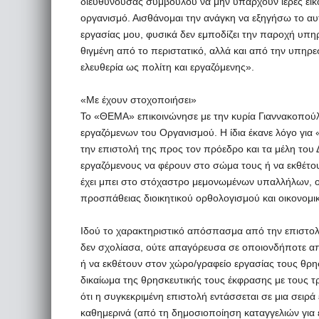
διευθύνουσας συμβούλου να μην υπάρχουν ιερές εικό
οργανισμό. Αισθάνομαι την ανάγκη να εξηγήσω το αυτ
εργασίας μου, φυσικά δεν εμποδίζει την παροχή υπη
θιγμένη από το περιστατικό, αλλά και από την υπηρε
ελευθερία ως πολίτη και εργαζόμενης».
«Με έχουν στοχοποιήσει»
Το «ΘΕΜΑ» επικοινώνησε με την κυρία Γιαννακοπούλο
εργαζόμενων του Οργανισμού. Η ίδια έκανε λόγο για
την επιστολή της προς τον πρόεδρο και τα μέλη του
εργαζόμενους να φέρουν στο σώμα τους ή να εκθέτουν
έχει μπει στο στόχαστρο μεμονωμένων υπαλλήλων, οι
προσπάθειας διοικητικού ορθολογισμού και οικονομ
Ιδού το χαρακτηριστικό απόσπασμα από την επιστολ
δεν σχολίασα, ούτε απαγόρευσα σε οποιονδήποτε 
ή να εκθέτουν στον χώρο/γραφείο εργασίας τους θρ
δικαίωμα της θρησκευτικής τους έκφρασης με τους τρ
ότι η συγκεκριμένη επιστολή εντάσσεται σε μια σειρ
καθημερινά (από τη δημοσιοποίηση καταγγελιών για 