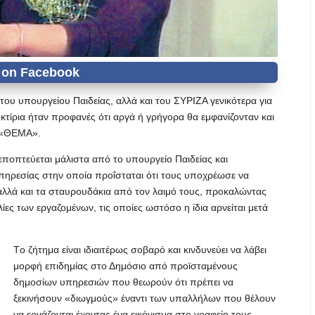
του υπουργείου Παιδείας, αλλά και του ΣΥΡΙΖΑ γενικότερα για
τίρια ήταν προφανές ότι αργά ή γρήγορα θα εμφανίζονταν και
 «ΘΕΜΑ».
ποπτεύεται μάλιστα από το υπουργείο Παιδείας και
ηρεσίας στην οποία προΐσταται ότι τους υποχρέωσε να
 αλλά και τα σταυρουδάκια από τον λαιμό τους, προκαλώντας
ίες των εργαζομένων, τις οποίες ωστόσο η ίδια αρνείται μετά
Tο ζήτημα είναι ιδιαιτέρως σοβαρό και κινδυνεύει να λάβει
μορφή επιδημίας στο Δημόσιο από προϊσταμένους
δημοσίων υπηρεσιών που θεωρούν ότι πρέπει να
ξεκινήσουν «διωγμούς» έναντι των υπαλλήλων που θέλουν
να εργάζονται έχοντας ένα εικόνισμα στο γραφείο τους.