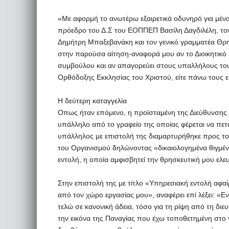
«Με αφορμή το ανωτέρω εξαιρετικά οδυνηρό για μένα 
πρόεδρο του Δ.Σ του ΕΟΠΠΕΠ Βασίλη Δαγδιλέλη, τ
Δημήτρη Μπαξεβανάκη και τον γενικό γραμματέα Θρ
στην παρούσα αίτηση-αναφορά μου αν το Διοικητικό
συμβούλου και αν απαγορεύει στους υπαλλήλους το
Ορθόδοξης Εκκλησίας του Χριστού, είτε πάνω τους εί
Η δεύτερη καταγγελία
Οπως ήταν επόμενο, η προϊσταμένη της Διεύθυνσης 
υπάλληλο από το γραφείο της οποίας φέρεται να πετ
υπάλληλος με επιστολή της διαμαρτυρήθηκε προς τον
του Οργανισμού δηλώνοντας «δικαιολογημένα θιγμέν
εντολή, η οποία αμφισβητεί την θρησκευτική μου ελε
Στην επιστολή της με τίτλο «Υπηρεσιακή εντολή αφα
από τον χώρο εργασίας μου», αναφέρει επί λέξει: 
τελώ σε κανονική άδεια, τόσο για τη ρίψη από τη δ
την εικόνα της Παναγίας που έχω τοποθετημένη στο γ