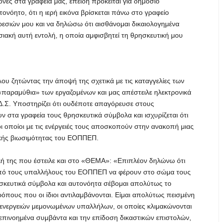
νες στα γραφεία μας, επειδή πρόκειται για δημόσιο
ονόητο, ότι η ιερή εικόνα βρίσκεται πάνω στο γραφείο
ρεσιών μου και να δηλώσω ότι αισθάνομαι δικαιολογημένα
σιακή αυτή εντολή, η οποία αμφισβητεί τη θρησκευτική μου
υ ζητώντας την άποψή της σχετικά με τις καταγγελίες των
 «παραμύθια» των εργαζομένων και μας απέστειλε ηλεκτρονικά
 Δ.Σ. Υποστηρίζει ότι ουδέποτε απαγόρευσε στους
 στα γραφεία τους θρησκευτικά σύμβολα και ισχυρίζεται ότι
 οποίοι με τις ενέργειές τους αποσκοπούν στην ανακοπή μιας
ικής βιωσιμότητας του ΕΟΠΠΕΠ.
ή της που έστειλε και στο «ΘΕΜΑ»: «Επιπλέον δηλώνω ότι
από τους υπαλλήλους του ΕΟΠΠΕΠ να φέρουν στο σώμα τους
ησκευτικά σύμβολα και αυτονόητα σέβομαι απολύτως το
όπους που οι ίδιοι αντιλαμβάνονται. Είμαι απολύτως πεισμένη
ά ενεργειών μεμονωμένων υπαλλήλων, οι οποίες κλιμακώνονται
επινοημένα συμβάντα και την επίδοση δικαστικών επιστολών,