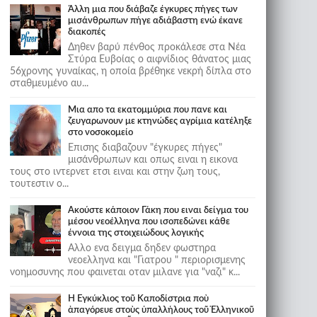
Άλλη μια που διάβαζε έγκυρες πήγες των
μισάνθρωπων πήγε αδιάβαστη ενώ έκανε
διακοπές
Δηθεν βαρύ πένθος προκάλεσε στα Νέα
Στύρα Ευβοίας ο αιφνίδιος θάνατος μιας
56χρονης γυναίκας, η οποία βρέθηκε νεκρή δίπλα στο
σταθμευμένο αυ...
Μια απο τα εκατομμύρια που πανε και
ζευγαρωνουν με κτηνώδες αγρίμια κατέληξε
στο νοσοκομείο
Επισης διαβαζουν "έγκυρες πήγες"
μισάνθρωπων και οπως ειναι η εικονα
τους στο ιντερνετ ετσι ειναι και στην ζωη τους,
τουτεστιν ο...
Ακούστε κάποιον Γάκη που ειναι δείγμα του
μέσου νεοέλληνα που ισοπεδώνει κάθε
έννοια της στοιχειώδους λογικής
Αλλο ενα δειγμα δηδεν φωστηρα
νεοελληνα και "Γιατρου " περιορισμενης
νοημοσυνης που φαινεται οταν μιλανε για "ναζι" κ...
Ἡ Ἐγκύκλιος τοῦ Καποδίστρια ποὺ
ἀπαγόρευε στοὺς ὑπαλλήλους τοῦ Ἑλληνικοῦ