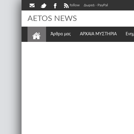
follow
Δωρεά - PayPal
AETOS NEWS
Άρθρα μας
ΑΡΧΑΙΑ ΜΥΣΤΗΡΙΑ
Ενη