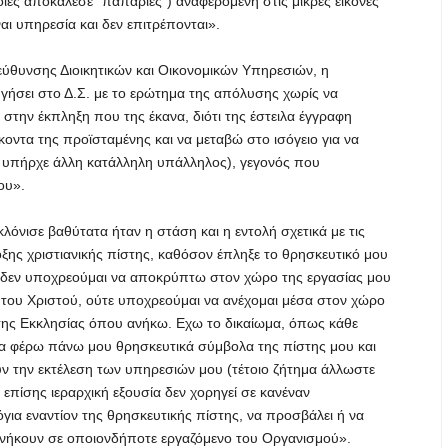
οίες αποκάλεσε “παπαριές”) αναφερόμενη στις μικρές εικόνες
αι υπηρεσία και δεν επιτρέπονται».
εύθυνσης Διοικητικών και Οικονομικών Υπηρεσιών, η
γήσει στο Δ.Σ. με το ερώτημα της απόλυσης χωρίς να
 στην έκπληξη που της έκανα, διότι της έστειλα έγγραφη
οντα της προϊσταμένης και να μεταβώ στο ισόγειο για να
υπήρχε άλλη κατάλληλη υπάλληλος), γεγονός που
ου».
κλόνισε βαθύτατα ήταν η στάση και η εντολή σχετικά με τις
οξης χριστιανικής πίστης, καθόσον έπληξε το θρησκευτικό μου
ύ δεν υποχρεούμαι να αποκρύπτω στον χώρο της εργασίας μου
ς του Χριστού, ούτε υποχρεούμαι να ανέχομαι μέσα στον χώρο
 της Εκκλησίας όπου ανήκω. Εχω το δικαίωμα, όπως κάθε
α φέρω πάνω μου θρησκευτικά σύμβολα της πίστης μου και
ν την εκτέλεση των υπηρεσιών μου (τέτοιο ζήτημα άλλωστε
 επίσης ιεραρχική εξουσία δεν χορηγεί σε κανέναν
όγια εναντίον της θρησκευτικής πίστης, να προσβάλει ή να
ανήκουν σε οποιονδήποτε εργαζόμενο του Οργανισμού».