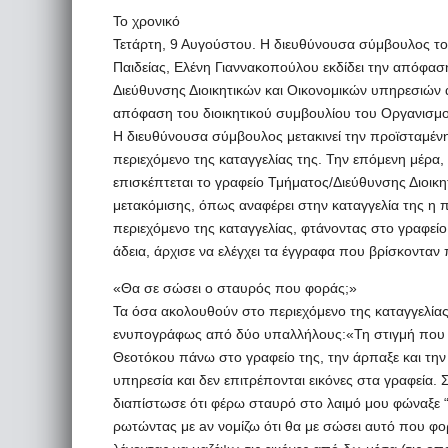
To χρονικό
Τετάρτη, 9 Αυγούστου. H διευθύνουσα σύμβουλος 
Παιδείας, Ελένη Γιαννακοπούλου εκδίδει την απόφασή
Διεύθυνσης Διοικητικών και Οικονομικών υπηρεσιών α
απόφαση του διοικητικού συμβουλίου του Οργανισμού
Η διευθύνουσα σύμβουλος μετακινεί την προϊσταμένη
περιεχόμενο της καταγγελίας της. Την επόμενη μέρ
επισκέπτεται το γραφείο Τμήματος/Διεύθυνσης Διοικ
μετακόμισης, όπως αναφέρει στην καταγγελία της η 
περιεχόμενο της καταγγελίας, φτάνοντας στο γραφεί
άδεια, άρχισε να ελέγχει τα έγγραφα που βρίσκονταν
«Θα σε σώσει ο σταυρός που φοράς;»
Τα όσα ακολουθούν στο περιεχόμενο της καταγγελία
ενυπογράφως από δύο υπαλλήλους:«Τη στιγμή που δ
Θεοτόκου πάνω στο γραφείο της, την άρπαξε και την 
υπηρεσία και δεν επιτρέπονται εικόνες στα γραφεία. 
διαπίστωσε ότι φέρω σταυρό στο λαιμό μου φώναξε “
ρωτώντας με aν νομίζω ότι θα με σώσει αυτό που φ