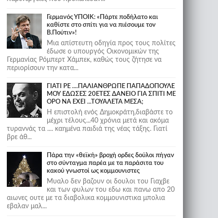
Γερμανός ΥΠΟΙΚ: «Πάρτε ποδήλατο και
καθίστε στο σπίτι για να πιέσουμε τον
Β.Πούτιν»!
Μια απίστευτη οδηγία προς τους πολίτες
έδωσε ο υπουργός Οικονομικών της
Γερμανίας Ρόμπερτ Χάμπεκ, καθώς τους ζήτησε να
περιορίσουν την κατα...
ΓΙΑΤΙ ΡΕ ....ΠΑΛΙΑΝΘΡΩΠΕ ΠΑΠΑΔΟΠΟΥΛΕ
ΜΟΥ ΕΔΩΣΕΣ 20ΕΤΕΣ ΔΑΝΕΙΟ ΓΙΑ ΣΠΙΤΙ ΜΕ
ΟΡΟ ΝΑ ΕΧΕΙ ...ΤΟΥΑΛΕΤΑ ΜΕΣΑ;
Η επιστολή ενός Δημοκράτη,διαβάστε το
μέχρι τέλους...40 χρόνια μετά και ακόμα
τυραννάς τα .... καημένα παιδιά της νέας τάξης. Γιατί
βρε άθ...
Πάρα την «θεϊκή» βροχή ορδες δούλοι πήγαν
στο σύνταγμα παρέα με τα παράσιτα του
κακού γνωστοί ως κομμουνιστες
Μυαλο δεν βαζουν οι δουλοι του Γιαχβε
και των φυλων του εδω και πανω απο 20
αιωνες ουτε με τα διαβολικα κομμουνιστικα μπολια
εβαλαν μαλ...