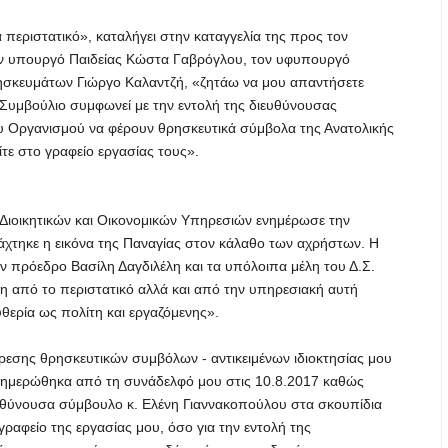
περιστατικό», καταλήγει στην καταγγελία της προς τον
ον υπουργό Παιδείας Κώστα Γαβρόγλου, τον υφυπουργό
ησκευμάτων Γιώργο Καλαντζή, «ζητάω να μου απαντήσετε
 Συμβούλιο συμφωνεί με την εντολή της διευθύνουσας
υ Οργανισμού να φέρουν θρησκευτικά σύμβολα της Ανατολικής
τε στο γραφείο εργασίας τους».
Διοικητικών και Οικονομικών Υπηρεσιών ενημέρωσε την
άχτηκε η εικόνα της Παναγίας στον κάλαθο των αχρήστων. Η
 πρόεδρο Βασίλη Δαγδιλέλη και τα υπόλοιπα μέλη του Δ.Σ.
η από το περιστατικό αλλά και από την υπηρεσιακή αυτή
υθερία ως πολίτη και εργαζόμενης».
ίρεσης θρησκευτικών συμβόλων - αντικειμένων ιδιοκτησίας μου
«Ενημερώθηκα από τη συνάδελφό μου στις 10.8.2017 καθώς
ιευθύνουσα σύμβουλο κ. Ελένη Γιαννακοπούλου στα σκουπίδια
ραφείο της εργασίας μου, όσο για την εντολή της