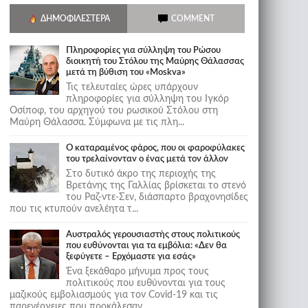
ΔΗΜΟΦΙΛΈΣΤΕΡΑ
COMMENT
Πληροφορίες για σύλληψη του Ρώσου
διοικητή του Στόλου της Mαύρης Θάλασσας
μετά τη βύθιση του «Moskva»
Τις τελευταίες ώρες υπάρχουν
πληροφορίες για σύλληψη του Ιγκόρ
Οσίποφ, του αρχηγού του ρωσικού Στόλου στη
Μαύρη Θάλασσα. Σύμφωνα με τις πλη...
Ο καταραμένος φάρος, που οι φαροφύλακες
του τρελαίνονταν ο ένας μετά τον άλλον
Στο δυτικό άκρο της περιοχής της
Βρετάνης της Γαλλίας βρίσκεται το στενό
του Ραζ-ντε-Σεν, διάσπαρτο βραχονησίδες
που τις κτυπούν ανελέητα τ...
Αυστραλός γερουσιαστής στους πολιτικούς
που ευθύνονται για τα εμβόλια: «Δεν θα
ξεφύγετε – Ερχόμαστε για εσάς»
Ένα ξεκάθαρο μήνυμα προς τους
πολιτικούς που ευθύνονται για τους
μαζικούς εμβολιασμούς για τον Covid-19 και τις
παρενέργειες που προκάλεσαν...