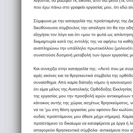
λέγοντας να μαζέψω τις εικόνες από δω μέσα (τις οπ
που έχω πάνω στο γραφείο εργασίας μου, ότι εδώ είν
Σύμφωνα με την καταγγελία της προϊσταμένης της Δι
διευθύνουσα σύμβουλος την απείλησε ότι θα την οδη
εξηγήσει τον λόγο και ότι «μου το φυλά ως απάντηση
διαμαρτυρία κατά της εντολής της να αφήσω τα καθήκ
αναπληρώνω την υπάλληλο πρωτοκόλλου (μολονότι 
συνιστούσε δυσμενή μεταβολή των όρων εργασίας μ
Και συνεχίζει στην καταγγελία της: «Αυτό που με συγ
ιερές εικόνες και τα θρησκευτικά σύμβολα της ορθόδ
συναίσθημα. Από καμία διάταξη νόμου ή κανονισμο
ότι είμαι μέλος της Ανατολικής Ορθόδοξης Εκκλησία
της εργασίας μου την προσβολή ιερών αντικειμένων
κάτοικος αυτής της χώρας ασχέτως θρησκεύματος, ν
να τα ’χω στη θέση εργασίας μου εφόσον δεν κωλύου
ουδείς προϊστάμενος μου έθεσε μέχρι σήμερα). Καμία
προϊστάμενο το δικαίωμα να καταφέρεται με έργα ή λ
απαγορεύει θρησκευτικά σύμβολα- αντικείμενα που 