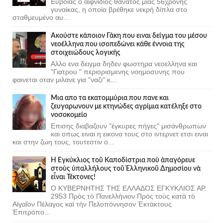
Ευβοίας ο αιφνίδιος θάνατος μιας 56χρονης
γυναίκας, η οποία βρέθηκε νεκρή δίπλα στο
σταθμευμένο αυ...
Ακούστε κάποιον Γάκη που ειναι δείγμα του μέσου
νεοέλληνα που ισοπεδώνει κάθε έννοια της
στοιχειώδους λογικής
Αλλο ενα δειγμα δηδεν φωστηρα νεοελληνα και
"Γιατρου " περιορισμενης νοημοσυνης που
φαινεται οταν μιλανε για "ναζι" κ...
Μια απο τα εκατομμύρια που πανε και
ζευγαρωνουν με κτηνώδες αγρίμια κατέληξε στο
νοσοκομείο
Επισης διαβαζουν "έγκυρες πήγες" μισάνθρωπων
και οπως ειναι η εικονα τους στο ιντερνετ ετσι ειναι
και στην ζωη τους, τουτεστιν ο...
Ἡ Ἐγκύκλιος τοῦ Καποδίστρια ποὺ ἀπαγόρευε
στοὺς ὑπαλλήλους τοῦ Ἑλληνικοῦ Δημοσίου νὰ
εἶναι Τέκτονες!
Ο ΚΥΒΕΡΝΗΤΗΣ ΤΗΣ ΕΛΛΑΔΟΣ ΕΓΚΥΚΛΙΟΣ ΑΡ.
2953 Πρὸς τὸ Πανελλήνιον Πρὸς τοὺς κατὰ τὸ
Αἰγαῖον Πέλαγος καὶ τὴν Πελοπόννησον Ἐκτάκτους
Ἐπιτρόπο...