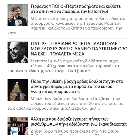
Γερμανός ΥΠΟΙΚ: «Πάρτε ποδήλατο και καθίστε
στο σπίτι για να πιέσουμε τον Β.Πούτιν»!
Μια απίστευτη οδηγία προς τους πολίτες έδωσε ο
υπουργός Οικονομικών της Γερμανίας Ρόμπερτ
Χάμπεκ, καθώς τους ζήτησε να περιορίσουν την
κατα...
ΓΙΑΤΙ ΡΕ ....ΠΑΛΙΑΝΘΡΩΠΕ ΠΑΠΑΔΟΠΟΥΛΕ
ΜΟΥ ΕΔΩΣΕΣ 20ΕΤΕΣ ΔΑΝΕΙΟ ΓΙΑ ΣΠΙΤΙ ΜΕ ΟΡΟ
ΝΑ ΕΧΕΙ ...ΤΟΥΑΛΕΤΑ ΜΕΣΑ;
Η επιστολή ενός Δημοκράτη,διαβάστε το μέχρι
τέλους...40 χρόνια μετά και ακόμα τυραννάς τα ....
καημένα παιδιά της νέας τάξης. Γιατί βρε άθ...
Πάρα την «θεϊκή» βροχή ορδες δούλοι πήγαν στο
σύνταγμα παρέα με τα παράσιτα του κακού
γνωστοί ως κομμουνιστες
Μυαλο δεν βαζουν οι δουλοι του Γιαχβε και των
φυλων του εδω και πανω απο 20 αιωνες ουτε με
τα διαβολικα κομμουνιστικα μπολια εβαλαν μαλ...
Άλλη μια που διάβαζε έγκυρες πήγες των
μισάνθρωπων πήγε αδιάβαστη ενώ έκανε διακοπές
Δηθεν βαρύ πένθος προκάλεσε στα Νέα Στύρα