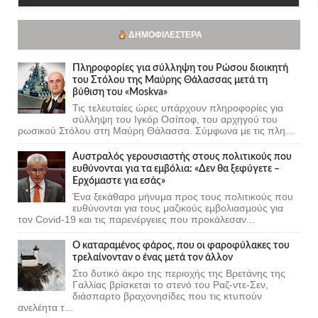
ΔΗΜΟΦΙΛΈΣΤΕΡΑ
Πληροφορίες για σύλληψη του Ρώσου διοικητή
του Στόλου της Mαύρης Θάλασσας μετά τη
βύθιση του «Moskva»
Τις τελευταίες ώρες υπάρχουν πληροφορίες για
σύλληψη του Ιγκόρ Οσίποφ, του αρχηγού του
ρωσικού Στόλου στη Μαύρη Θάλασσα. Σύμφωνα με τις πλη...
Αυστραλός γερουσιαστής στους πολιτικούς που
ευθύνονται για τα εμβόλια: «Δεν θα ξεφύγετε –
Ερχόμαστε για εσάς»
Ένα ξεκάθαρο μήνυμα προς τους πολιτικούς που
ευθύνονται για τους μαζικούς εμβολιασμούς για
τον Covid-19 και τις παρενέργειες που προκάλεσαν...
Ο καταραμένος φάρος, που οι φαροφύλακες του
τρελαίνονταν ο ένας μετά τον άλλον
Στο δυτικό άκρο της περιοχής της Βρετάνης της
Γαλλίας βρίσκεται το στενό του Ραζ-ντε-Σεν,
διάσπαρτο βραχονησίδες που τις κτυπούν
ανελέητα τ...