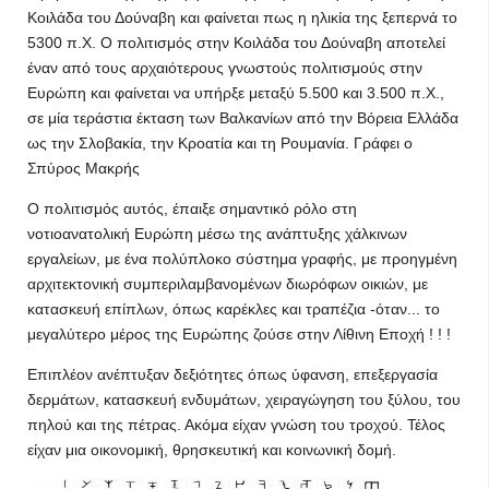
Κοιλάδα του Δούναβη και φαίνεται πως η ηλικία της ξεπερνά το
5300 π.Χ. Ο πολιτισμός στην Κοιλάδα του Δούναβη αποτελεί
έναν από τους αρχαιότερους γνωστούς πολιτισμούς στην
Ευρώπη και φαίνεται να υπήρξε μεταξύ 5.500 και 3.500 π.Χ.,
σε μία τεράστια έκταση των Βαλκανίων από την Βόρεια Ελλάδα
ως την Σλοβακία, την Κροατία και τη Ρουμανία. Γράφει ο
Σπύρος Μακρής
Ο πολιτισμός αυτός, έπαιξε σημαντικό ρόλο στη
νοτιοανατολική Ευρώπη μέσω της ανάπτυξης χάλκινων
εργαλείων, με ένα πολύπλοκο σύστημα γραφής, με προηγμένη
αρχιτεκτονική συμπεριλαμβανομένων διωρόφων οικιών, με
κατασκευή επίπλων, όπως καρέκλες και τραπέζια -όταν... το
μεγαλύτερο μέρος της Ευρώπης ζούσε στην Λίθινη Εποχή ! ! !
Επιπλέον ανέπτυξαν δεξιότητες όπως ύφανση, επεξεργασία
δερμάτων, κατασκευή ενδυμάτων, χειραγώγηση του ξύλου, του
πηλού και της πέτρας. Ακόμα είχαν γνώση του τροχού. Τέλος
είχαν μια οικονομική, θρησκευτική και κοινωνική δομή.