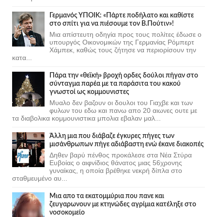
Γερμανός ΥΠΟΙΚ: «Πάρτε ποδήλατο και καθίστε
στο σπίτι για να πιέσουμε τον Β.Πούτιν»!
Μια απίστευτη οδηγία προς τους πολίτες έδωσε ο
υπουργός Οικονομικών της Γερμανίας Ρόμπερτ
Χάμπεκ, καθώς τους ζήτησε να περιορίσουν την
κατα...
Πάρα την «θεϊκή» βροχή ορδες δούλοι πήγαν στο
σύνταγμα παρέα με τα παράσιτα του κακού
γνωστοί ως κομμουνιστες
Μυαλο δεν βαζουν οι δουλοι του Γιαχβε και των
φυλων του εδω και πανω απο 20 αιωνες ουτε με
τα διαβολικα κομμουνιστικα μπολια εβαλαν μαλ...
Άλλη μια που διάβαζε έγκυρες πήγες των
μισάνθρωπων πήγε αδιάβαστη ενώ έκανε διακοπές
Δηθεν βαρύ πένθος προκάλεσε στα Νέα Στύρα
Ευβοίας ο αιφνίδιος θάνατος μιας 56χρονης
γυναίκας, η οποία βρέθηκε νεκρή δίπλα στο
σταθμευμένο αυ...
Μια απο τα εκατομμύρια που πανε και
ζευγαρωνουν με κτηνώδες αγρίμια κατέληξε στο
νοσοκομείο