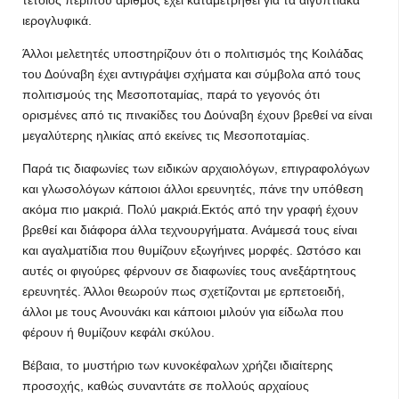
τέτοιος περίπου αριθμός έχει καταμετρηθεί για τα αιγυπτιακά
ιερογλυφικά.
Άλλοι μελετητές υποστηρίζουν ότι ο πολιτισμός της Κοιλάδας
του Δούναβη έχει αντιγράψει σχήματα και σύμβολα από τους
πολιτισμούς της Μεσοποταμίας, παρά το γεγονός ότι
ορισμένες από τις πινακίδες του Δούναβη έχουν βρεθεί να είναι
μεγαλύτερης ηλικίας από εκείνες τις Μεσοποταμίας.
Παρά τις διαφωνίες των ειδικών αρχαιολόγων, επιγραφολόγων
και γλωσολόγων κάποιοι άλλοι ερευνητές, πάνε την υπόθεση
ακόμα πιο μακριά. Πολύ μακριά.Εκτός από την γραφή έχουν
βρεθεί και διάφορα άλλα τεχνουργήματα. Ανάμεσά τους είναι
και αγαλματίδια που θυμίζουν εξωγήινες μορφές. Ωστόσο και
αυτές οι φιγούρες φέρνουν σε διαφωνίες τους ανεξάρτητους
ερευνητές. Άλλοι θεωρούν πως σχετίζονται με ερπετοειδή,
άλλοι με τους Ανουνάκι και κάποιοι μιλούν για είδωλα που
φέρουν ή θυμίζουν κεφάλι σκύλου.
Βέβαια, το μυστήριο των κυνοκέφαλων χρήζει ιδιαίτερης
προσοχής, καθώς συναντάτε σε πολλούς αρχαίους