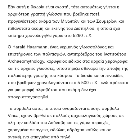
Εάν αυτή η θεωρία είναι σωστή, τότε αυτομάτως γίνεται η
αρχαιότερη γραπτή γλώσσα που βρέθηκε ποτέ,
προγενέστερης ακόμα των Μινωϊτών και των Σουμερίων και
πιθανότατα ακόμη και εκείνης του Δισπηλιού, η οποία έχει
επίσημα χρονολογηθεί γύρω στο 5260 π.Χ.
Ο Harald Haarmann, ένας γερμανός γλωσσολόγος και
επιστήμονας των πολιτισμών, αντιπρόεδρος του Ινστιτούτου
Archaeomythology, κορυφαίος ειδικός στα αρχαία χειρόγραφα
και τις αρχαίες γλώσσες, υποστηρίζει σθεναρά την άποψη της
παλαιότερης γραφής του κόσμου. Τα δισκία και οι πινακίδες
που βρέθηκαν χρονολογούνται στο 5.500 π.Χ., ενώ πρόκειται
για μια μορφή αλφαβήτου που ακόμη δεν έχει
αποκρυπτογραφηθεί.
Τα σύμβολα αυτά, τα οποία ονομάζονται επίσης σύμβολα
Vinca, έχουν βρεθεί σε πολλούς αρχαιολογικούς χώρους σε
όλη την κοιλάδα του Δούναβη και τις γύρω περιοχές,
χαραγμένα σε αγγεία, ειδώλια, αδράχτια καθώς και σε
αντικείμενα φτιαγμένα από πηλό.