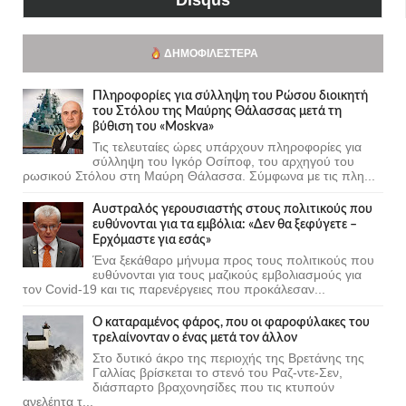
ΔΗΜΟΦΙΛΈΣΤΕΡΑ
Πληροφορίες για σύλληψη του Ρώσου διοικητή
του Στόλου της Mαύρης Θάλασσας μετά τη
βύθιση του «Moskva»
Τις τελευταίες ώρες υπάρχουν πληροφορίες για
σύλληψη του Ιγκόρ Οσίποφ, του αρχηγού του
ρωσικού Στόλου στη Μαύρη Θάλασσα. Σύμφωνα με τις πλη...
Αυστραλός γερουσιαστής στους πολιτικούς που
ευθύνονται για τα εμβόλια: «Δεν θα ξεφύγετε –
Ερχόμαστε για εσάς»
Ένα ξεκάθαρο μήνυμα προς τους πολιτικούς που
ευθύνονται για τους μαζικούς εμβολιασμούς για
τον Covid-19 και τις παρενέργειες που προκάλεσαν...
Ο καταραμένος φάρος, που οι φαροφύλακες του
τρελαίνονταν ο ένας μετά τον άλλον
Στο δυτικό άκρο της περιοχής της Βρετάνης της
Γαλλίας βρίσκεται το στενό του Ραζ-ντε-Σεν,
διάσπαρτο βραχονησίδες που τις κτυπούν
ανελέητα τ...