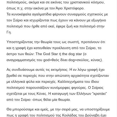
πολιτισμούς, ακόμα και σε εικόνες του χριστιανικού κόσμου,
όπως π.χ. στην εικόνα με τον Άγιο Χριστόφορο.
Τα κυνοκέφαλα αγαλματίδια φέρνουν συνειρμούς σχετικούς με
τον Σείριο και ισχυρίζονται πως έχουν να κάνουν με εξωγήινο
πολιτισμό που ήρθε από εκεί, έφερε ζωή και πολιτισμό στην
Γη.
Υποστηρίζοντας την θεωρία τους ως σωστή, προτείνουν ότι
και η γραφή έχει κατευθείαν προέλευση από τον Σείριο, το
άστρο των θεών: The God Star ή the dog star (ο
αναγραμματισμός του god=θεός δίνει dog=σκύλος, κύνας).
Ας συνδυάσουμε αυτές τις εκτιμήσεις: Η εν λόγω γραφή έχει
βρεθεί σε περιοχές που στην απώτατη αρχαιότητα σχετίζονταν
με ελληνικά φύλα και περιοχές. Καλλιτεχνήματα του ίδιου
πολιτισμού παρουσιάζουν κυνόμορφες φιγούρες. Ο Σείριος
σχετίζεται με τους Κύνες. Η καταγωγή των Ελλήνων "κρατάει"
από τον Σείριο -όπως θέλει μία θεωρία.
Θα μπορούσαμε και εμείς, με την σειρά μας, να υποστηρίξουμε
πως η γραφή του πολιτισμού της Κοιλάδας του Δούναβη έχει