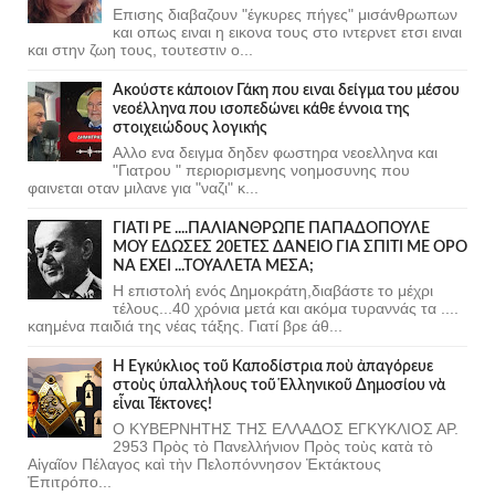
Επισης διαβαζουν "έγκυρες πήγες" μισάνθρωπων
και οπως ειναι η εικονα τους στο ιντερνετ ετσι ειναι
και στην ζωη τους, τουτεστιν ο...
Ακούστε κάποιον Γάκη που ειναι δείγμα του μέσου
νεοέλληνα που ισοπεδώνει κάθε έννοια της
στοιχειώδους λογικής
Αλλο ενα δειγμα δηδεν φωστηρα νεοελληνα και
"Γιατρου " περιορισμενης νοημοσυνης που
φαινεται οταν μιλανε για "ναζι" κ...
ΓΙΑΤΙ ΡΕ ....ΠΑΛΙΑΝΘΡΩΠΕ ΠΑΠΑΔΟΠΟΥΛΕ
ΜΟΥ ΕΔΩΣΕΣ 20ΕΤΕΣ ΔΑΝΕΙΟ ΓΙΑ ΣΠΙΤΙ ΜΕ ΟΡΟ
ΝΑ ΕΧΕΙ ...ΤΟΥΑΛΕΤΑ ΜΕΣΑ;
Η επιστολή ενός Δημοκράτη,διαβάστε το μέχρι
τέλους...40 χρόνια μετά και ακόμα τυραννάς τα ....
καημένα παιδιά της νέας τάξης. Γιατί βρε άθ...
Ἡ Ἐγκύκλιος τοῦ Καποδίστρια ποὺ ἀπαγόρευε
στοὺς ὑπαλλήλους τοῦ Ἑλληνικοῦ Δημοσίου νὰ
εἶναι Τέκτονες!
Ο ΚΥΒΕΡΝΗΤΗΣ ΤΗΣ ΕΛΛΑΔΟΣ ΕΓΚΥΚΛΙΟΣ ΑΡ.
2953 Πρὸς τὸ Πανελλήνιον Πρὸς τοὺς κατὰ τὸ
Αἰγαῖον Πέλαγος καὶ τὴν Πελοπόννησον Ἐκτάκτους
Ἐπιτρόπο...