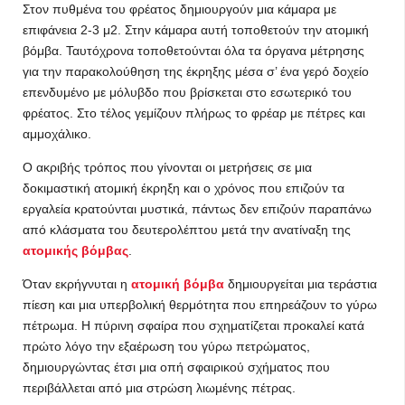
Στον πυθμένα του φρέατος δημιουργούν μια κάμαρα με
επιφάνεια 2-3 μ2. Στην κάμαρα αυτή τοποθετούν την ατομική
βόμβα. Ταυτόχρονα τοποθετούνται όλα τα όργανα μέτρησης
για την παρακολούθηση της έκρηξης μέσα σ’ ένα γερό δοχείο
επενδυμένο με μόλυβδο που βρίσκεται στο εσωτερικό του
φρέατος. Στο τέλος γεμίζουν πλήρως το φρέαρ με πέτρες και
αμμοχάλικο.
Ο ακριβής τρόπος που γίνονται οι μετρήσεις σε μια
δοκιμαστική ατομική έκρηξη και ο χρόνος που επιζούν τα
εργαλεία κρατούνται μυστικά, πάντως δεν επιζούν παραπάνω
από κλάσματα του δευτερολέπτου μετά την ανατίναξη της
ατομικής βόμβας
.
Όταν εκρήγνυται η
ατομική βόμβα
δημιουργείται μια τεράστια
πίεση και μια υπερβολική θερμότητα που επηρεάζουν το γύρω
πέτρωμα. Η πύρινη σφαίρα που σχηματίζεται προκαλεί κατά
πρώτο λόγο την εξαέρωση του γύρω πετρώματος,
δημιουργώντας έτσι μια οπή σφαιρικού σχήματος που
περιβάλλεται από μια στρώση λιωμένης πέτρας.