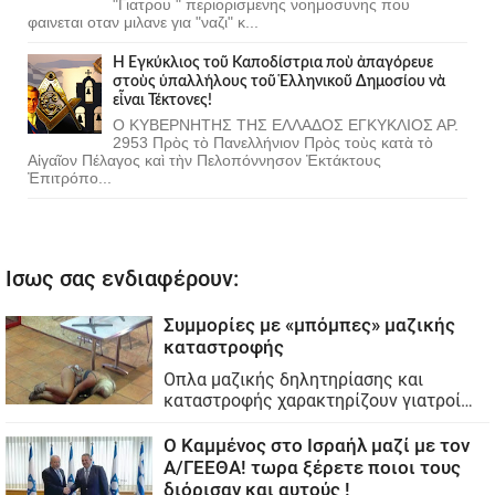
"Γιατρου " περιορισμενης νοημοσυνης που
φαινεται οταν μιλανε για "ναζι" κ...
Ἡ Ἐγκύκλιος τοῦ Καποδίστρια ποὺ ἀπαγόρευε
στοὺς ὑπαλλήλους τοῦ Ἑλληνικοῦ Δημοσίου νὰ
εἶναι Τέκτονες!
Ο ΚΥΒΕΡΝΗΤΗΣ ΤΗΣ ΕΛΛΑΔΟΣ ΕΓΚΥΚΛΙΟΣ ΑΡ.
2953 Πρὸς τὸ Πανελλήνιον Πρὸς τοὺς κατὰ τὸ
Αἰγαῖον Πέλαγος καὶ τὴν Πελοπόννησον Ἐκτάκτους
Ἐπιτρόπο...