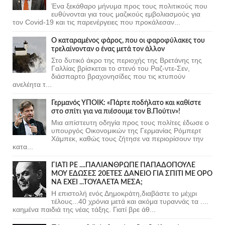
Ένα ξεκάθαρο μήνυμα προς τους πολιτικούς που
ευθύνονται για τους μαζικούς εμβολιασμούς για
τον Covid-19 και τις παρενέργειες που προκάλεσαν...
Ο καταραμένος φάρος, που οι φαροφύλακες του
τρελαίνονταν ο ένας μετά τον άλλον
Στο δυτικό άκρο της περιοχής της Βρετάνης της
Γαλλίας βρίσκεται το στενό του Ραζ-ντε-Σεν,
διάσπαρτο βραχονησίδες που τις κτυπούν
ανελέητα τ...
Γερμανός ΥΠΟΙΚ: «Πάρτε ποδήλατο και καθίστε
στο σπίτι για να πιέσουμε τον Β.Πούτιν»!
Μια απίστευτη οδηγία προς τους πολίτες έδωσε ο
υπουργός Οικονομικών της Γερμανίας Ρόμπερτ
Χάμπεκ, καθώς τους ζήτησε να περιορίσουν την
κατα...
ΓΙΑΤΙ ΡΕ ....ΠΑΛΙΑΝΘΡΩΠΕ ΠΑΠΑΔΟΠΟΥΛΕ
ΜΟΥ ΕΔΩΣΕΣ 20ΕΤΕΣ ΔΑΝΕΙΟ ΓΙΑ ΣΠΙΤΙ ΜΕ ΟΡΟ
ΝΑ ΕΧΕΙ ...ΤΟΥΑΛΕΤΑ ΜΕΣΑ;
Η επιστολή ενός Δημοκράτη,διαβάστε το μέχρι
τέλους...40 χρόνια μετά και ακόμα τυραννάς τα ....
καημένα παιδιά της νέας τάξης. Γιατί βρε άθ...