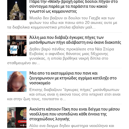
Πάρα την «θεϊκή» βροχή ορδες δούλοι πήγαν στο
σύνταγμα παρέα με τα παράσιτα του κακού
γνωστοί ως κομμουνιστες
Μυαλο δεν βαζουν οι δουλοι του Γιαχβε και των
φυλων του εδω και πανω απο 20 αιωνες ουτε με
τα διαβολικα κομμουνιστικα μπολια εβαλαν μαλ...
Άλλη μια που διάβαζε έγκυρες πήγες των
μισάνθρωπων πήγε αδιάβαστη ενώ έκανε διακοπές
Δηθεν βαρύ πένθος προκάλεσε στα Νέα Στύρα
Ευβοίας ο αιφνίδιος θάνατος μιας 56χρονης
γυναίκας, η οποία βρέθηκε νεκρή δίπλα στο
σταθμευμένο αυ...
Μια απο τα εκατομμύρια που πανε και
ζευγαρωνουν με κτηνώδες αγρίμια κατέληξε στο
νοσοκομείο
Επισης διαβαζουν "έγκυρες πήγες" μισάνθρωπων
και οπως ειναι η εικονα τους στο ιντερνετ ετσι ειναι
και στην ζωη τους, τουτεστιν ο...
Ακούστε κάποιον Γάκη που ειναι δείγμα του μέσου
νεοέλληνα που ισοπεδώνει κάθε έννοια της
στοιχειώδους λογικής
Αλλο ενα δειγμα δηδεν φωστηρα νεοελληνα και