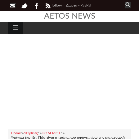
follow
Δωρεά - PayPal
AETOS NEWS
☰
Home
"»
αληθειες
" »
ΠΟΛΕΜΟΣ
" »
Υπόγεια έκρηξη: Πώς είναι η τρύπα που αφήνει πίσω της μια ατομική