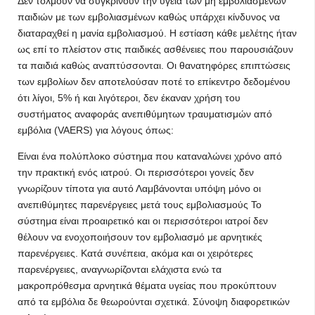
Δεν τολμούν να συγκρίνουν την υγεία των μη εμβολιασμένων
παιδιών με των εμβολιασμένων καθώς υπάρχει κίνδυνος να
διαταραχθεί η μανία εμβολιασμού. Η εστίαση κάθε μελέτης ήταν
ως επί το πλείστον στις παιδικές ασθένειες που παρουσιάζουν
τα παιδιά καθώς αναπτύσσονται. Οι θανατηφόρες επιπτώσεις
των εμβολίων δεν αποτελούσαν ποτέ το επίκεντρο δεδομένου
ότι λίγοι, 5% ή και λιγότεροι, δεν έκαναν χρήση του
συστήματος αναφοράς ανεπιθύμητων τραυματισμών από
εμβόλια (VAERS) για λόγους όπως:
Είναι ένα πολύπλοκο σύστημα που καταναλώνει χρόνο από
την πρακτική ενός ιατρού. Οι περισσότεροι γονείς δεν
γνωρίζουν τίποτα για αυτό Λαμβάνονται υπόψη μόνο οι
ανεπιθύμητες παρενέργειες μετά τους εμβολιασμούς Το
σύστημα είναι προαιρετικό και οι περισσότεροι ιατροί δεν
θέλουν να ενοχοποιήσουν τον εμβολιασμό με αρνητικές
παρενέργειες. Κατά συνέπεια, ακόμα και οι χειρότερες
παρενέργειες, αναγνωρίζονται ελάχιστα ενώ τα
μακροπρόθεσμα αρνητικά θέματα υγείας που προκύπτουν
από τα εμβόλια δε θεωρούνται σχετικά. Σύνοψη διαφορετικών