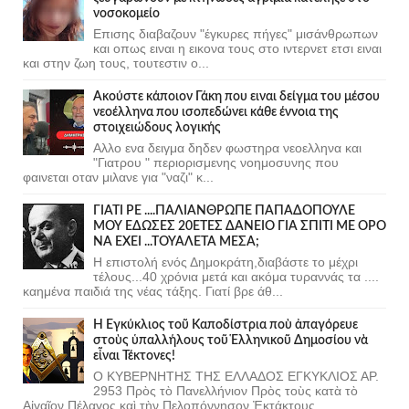
νοσοκομείο
Επισης διαβαζουν "έγκυρες πήγες" μισάνθρωπων
και οπως ειναι η εικονα τους στο ιντερνετ ετσι ειναι
και στην ζωη τους, τουτεστιν ο...
Ακούστε κάποιον Γάκη που ειναι δείγμα του μέσου
νεοέλληνα που ισοπεδώνει κάθε έννοια της
στοιχειώδους λογικής
Αλλο ενα δειγμα δηδεν φωστηρα νεοελληνα και
"Γιατρου " περιορισμενης νοημοσυνης που
φαινεται οταν μιλανε για "ναζι" κ...
ΓΙΑΤΙ ΡΕ ....ΠΑΛΙΑΝΘΡΩΠΕ ΠΑΠΑΔΟΠΟΥΛΕ
ΜΟΥ ΕΔΩΣΕΣ 20ΕΤΕΣ ΔΑΝΕΙΟ ΓΙΑ ΣΠΙΤΙ ΜΕ ΟΡΟ
ΝΑ ΕΧΕΙ ...ΤΟΥΑΛΕΤΑ ΜΕΣΑ;
Η επιστολή ενός Δημοκράτη,διαβάστε το μέχρι
τέλους...40 χρόνια μετά και ακόμα τυραννάς τα ....
καημένα παιδιά της νέας τάξης. Γιατί βρε άθ...
Ἡ Ἐγκύκλιος τοῦ Καποδίστρια ποὺ ἀπαγόρευε
στοὺς ὑπαλλήλους τοῦ Ἑλληνικοῦ Δημοσίου νὰ
εἶναι Τέκτονες!
Ο ΚΥΒΕΡΝΗΤΗΣ ΤΗΣ ΕΛΛΑΔΟΣ ΕΓΚΥΚΛΙΟΣ ΑΡ.
2953 Πρὸς τὸ Πανελλήνιον Πρὸς τοὺς κατὰ τὸ
Αἰγαῖον Πέλαγος καὶ τὴν Πελοπόννησον Ἐκτάκτους