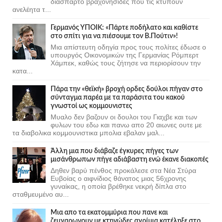
διάσπαρτο βραχονησίδες που τις κτυπούν
ανελέητα τ...
Γερμανός ΥΠΟΙΚ: «Πάρτε ποδήλατο και καθίστε
στο σπίτι για να πιέσουμε τον Β.Πούτιν»!
Μια απίστευτη οδηγία προς τους πολίτες έδωσε ο
υπουργός Οικονομικών της Γερμανίας Ρόμπερτ
Χάμπεκ, καθώς τους ζήτησε να περιορίσουν την
κατα...
Πάρα την «θεϊκή» βροχή ορδες δούλοι πήγαν στο
σύνταγμα παρέα με τα παράσιτα του κακού
γνωστοί ως κομμουνιστες
Μυαλο δεν βαζουν οι δουλοι του Γιαχβε και των
φυλων του εδω και πανω απο 20 αιωνες ουτε με
τα διαβολικα κομμουνιστικα μπολια εβαλαν μαλ...
Άλλη μια που διάβαζε έγκυρες πήγες των
μισάνθρωπων πήγε αδιάβαστη ενώ έκανε διακοπές
Δηθεν βαρύ πένθος προκάλεσε στα Νέα Στύρα
Ευβοίας ο αιφνίδιος θάνατος μιας 56χρονης
γυναίκας, η οποία βρέθηκε νεκρή δίπλα στο
σταθμευμένο αυ...
Μια απο τα εκατομμύρια που πανε και
ζευγαρωνουν με κτηνώδες αγρίμια κατέληξε στο