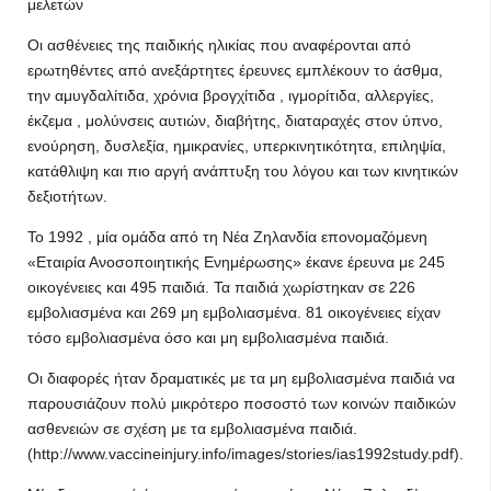
μελετών
Οι ασθένειες της παιδικής ηλικίας που αναφέρονται από
ερωτηθέντες από ανεξάρτητες έρευνες εμπλέκουν το άσθμα,
την αμυγδαλίτιδα, χρόνια βρογχίτιδα , ιγμορίτιδα, αλλεργίες,
έκζεμα , μολύνσεις αυτιών, διαβήτης, διαταραχές στον ύπνο,
ενούρηση, δυσλεξία, ημικρανίες, υπερκινητικότητα, επιληψία,
κατάθλιψη και πιο αργή ανάπτυξη του λόγου και των κινητικών
δεξιοτήτων.
Το 1992 , μία ομάδα από τη Νέα Ζηλανδία επονομαζόμενη
«Εταιρία Ανοσοποιητικής Ενημέρωσης» έκανε έρευνα με 245
οικογένειες και 495 παιδιά. Τα παιδιά χωρίστηκαν σε 226
εμβολιασμένα και 269 μη εμβολιασμένα. 81 οικογένειες είχαν
τόσο εμβολιασμένα όσο και μη εμβολιασμένα παιδιά.
Οι διαφορές ήταν δραματικές με τα μη εμβολιασμένα παιδιά να
παρουσιάζουν πολύ μικρότερο ποσοστό των κοινών παιδικών
ασθενειών σε σχέση με τα εμβολιασμένα παιδιά.
(http://www.vaccineinjury.info/images/stories/ias1992study.pdf).