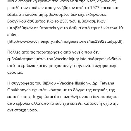
Μία διαφορετική έρευνα στο νότιο νησί της Νέας Ζηλανδίας
μεταξύ των παιδιών που γεννήθηκαν από το 1977 και έπειτα
έδειξε ότι κανένα μη εμβολιασμένο δεν είχε εκδηλώσεις
βρογχικού άσθματος ενώ το 25% των εμβολιασμένων
υποβλήθηκαν σε θεραπεία για το άσθμα από την ηλικία των 10
ετών.
(http://www.vaccineinjury.info/images/stories/ias1992study.pdf).
Πολλές από τις παρατηρήσεις από γονείς που δεν
εμβολιάστηκαν μέσω του VaccineInjury.info ανάφεραν κίνδυνο
από τα εμβόλια και ανησυχούσαν για την ανάπτυξη φυσικής
ανοσίας.
Η συγγραφέας του βιβλίου «Vaccine Illusion», Δρ. Tetyana
Obukhanych έχει πάει κόντρα με το δόγμα της ιατρικής της
εκπαίδευσης. Ισχυρίζεται ότι η αληθινή ανοσία δεν παρέχεται
από εμβόλια αλλά από το εάν έχει εκτεθεί κάποιος ή όχι στην
αντίστοιχη νόσο.