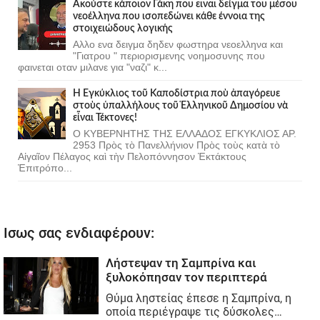
Ακούστε κάποιον Γάκη που ειναι δείγμα του μέσου
νεοέλληνα που ισοπεδώνει κάθε έννοια της
στοιχειώδους λογικής
Αλλο ενα δειγμα δηδεν φωστηρα νεοελληνα και
"Γιατρου " περιορισμενης νοημοσυνης που
φαινεται οταν μιλανε για "ναζι" κ...
Ἡ Ἐγκύκλιος τοῦ Καποδίστρια ποὺ ἀπαγόρευε
στοὺς ὑπαλλήλους τοῦ Ἑλληνικοῦ Δημοσίου νὰ
εἶναι Τέκτονες!
Ο ΚΥΒΕΡΝΗΤΗΣ ΤΗΣ ΕΛΛΑΔΟΣ ΕΓΚΥΚΛΙΟΣ ΑΡ.
2953 Πρὸς τὸ Πανελλήνιον Πρὸς τοὺς κατὰ τὸ
Αἰγαῖον Πέλαγος καὶ τὴν Πελοπόννησον Ἐκτάκτους
Ἐπιτρόπο...