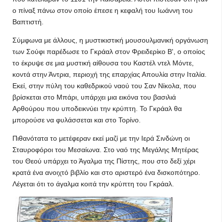
ο πίναξ πάνω στον οποίο έπεσε η κεφαλή του Ιωάννη του
Βαπτιστή.
Σύμφωνα με άλλους, η μυστικιστική μουσουλμανική οργάνωση
των Σούφι παρέδωσε το Γκράαλ στον Φρειδερίκο Β', ο οποίος
το έκρυψε σε μια μυστική αίθουσα του Καστέλ ντελ Μόντε,
κοντά στην Άντρια, περιοχή της επαρχίας Απουλία στην Ιταλία.
Εκεί, στην πύλη του καθεδρικού ναού του Σαν Νίκολα, που
βρίσκεται στο Μπάρι, υπάρχει μια εικόνα του βασιλιά
Αρθούρου που υποδεικνύει την κρύπτη. Το Γκράαλ θα
μπορούσε να φυλάσσεται και στο Τορίνο.
Πιθανότατα το μετέφεραν εκεί μαζί με την Ιερά Σινδώνη οι
Σταυροφόροι του Μεσαίωνα. Στο ναό της Μεγάλης Μητέρας
του Θεού υπάρχει το Άγαλμα της Πίστης, που στο δεξί χέρι
κρατά ένα ανοιχτό βιβλίο και στο αριστερό ένα δισκοπότηρο.
Λέγεται ότι το άγαλμα κοιτά την κρύπτη του Γκράαλ.