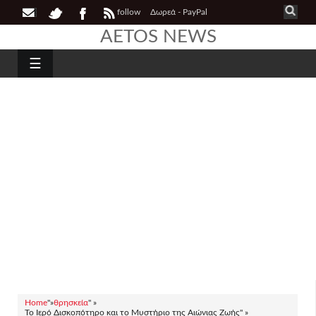
follow
Δωρεά - PayPal
AETOS NEWS
☰
Home
"»
θρησκεία
" »
Το Ιερό Δισκοπότηρο και το Μυστήριο της Αιώνιας Ζωής" »