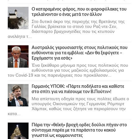
Ο καταραμένος φάρος, που οι φαροφύλακες του
τρελαίνονταν ο ένας μετά τον άλλον
Στο δυτικό άκρο της περιοχής της Βρετάνης της
Γαλλίας βρίσκεται το στενό του Ραζ-ντε-Σεν,
διάσπαρτο βραχονησίδες που τις κτυπούν
ανελέητα τ...
Αυστραλός γερουσιαστής στους πολιτικούς που
ευθύνονται για τα εμβόλια: «Δεν θα ξεφύγετε –
Ερχόμαστε για εσάς»
Ένα ξεκάθαρο μήνυμα προς τους πολιτικούς που
ευθύνονται για τους μαζικούς εμβολιασμούς για
τον Covid-19 και τις παρενέργειες που προκάλεσαν...
Γερμανός ΥΠΟΙΚ: «Πάρτε ποδήλατο και καθίστε
στο σπίτι για να πιέσουμε τον Β.Πούτιν»!
Μια απίστευτη οδηγία προς τους πολίτες έδωσε ο
υπουργός Οικονομικών της Γερμανίας Ρόμπερτ
Χάμπεκ, καθώς τους ζήτησε να περιορίσουν την
κατα...
Πάρα την «θεϊκή» βροχή ορδες δούλοι πήγαν στο
σύνταγμα παρέα με τα παράσιτα του κακού
γνωστοί ως κομμουνιστες