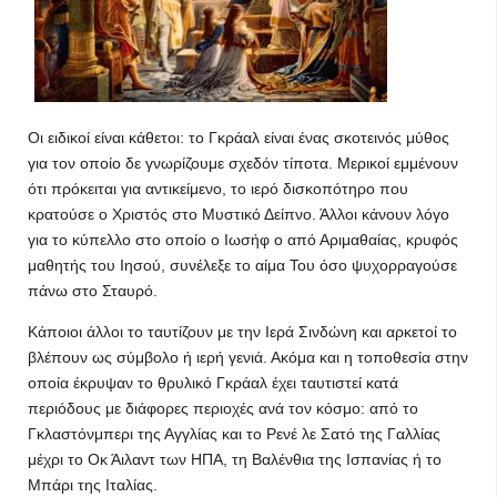
Οι ειδικοί είναι κάθετοι: το Γκράαλ είναι ένας σκοτεινός μύθος
για τον οποίο δε γνωρίζουμε σχεδόν τίποτα. Μερικοί εμμένουν
ότι πρόκειται για αντικείμενο, το ιερό δισκοπότηρο που
κρατούσε ο Χριστός στο Μυστικό Δείπνο. Άλλοι κάνουν λόγο
για το κύπελλο στο οποίο ο Ιωσήφ ο από Αριμαθαίας, κρυφός
μαθητής του Ιησού, συνέλεξε το αίμα Του όσο ψυχορραγούσε
πάνω στο Σταυρό.
Κάποιοι άλλοι το ταυτίζουν με την Ιερά Σινδώνη και αρκετοί το
βλέπουν ως σύμβολο ή ιερή γενιά. Ακόμα και η τοποθεσία στην
οποία έκρυψαν το θρυλικό Γκράαλ έχει ταυτιστεί κατά
περιόδους με διάφορες περιοχές ανά τον κόσμο: από το
Γκλαστόνμπερι της Αγγλίας και το Ρενέ λε Σατό της Γαλλίας
μέχρι το Οκ Άιλαντ των ΗΠΑ, τη Βαλένθια της Ισπανίας ή το
Μπάρι της Ιταλίας.