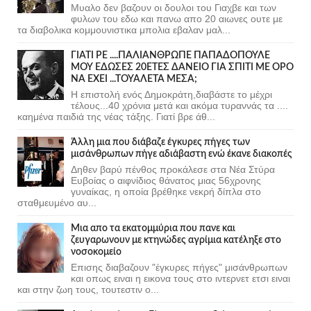
Μυαλο δεν βαζουν οι δουλοι του Γιαχβε και των
φυλων του εδω και πανω απο 20 αιωνες ουτε με
τα διαβολικα κομμουνιστικα μπολια εβαλαν μαλ...
ΓΙΑΤΙ ΡΕ ....ΠΑΛΙΑΝΘΡΩΠΕ ΠΑΠΑΔΟΠΟΥΛΕ
ΜΟΥ ΕΔΩΣΕΣ 20ΕΤΕΣ ΔΑΝΕΙΟ ΓΙΑ ΣΠΙΤΙ ΜΕ ΟΡΟ
ΝΑ ΕΧΕΙ ...ΤΟΥΑΛΕΤΑ ΜΕΣΑ;
Η επιστολή ενός Δημοκράτη,διαβάστε το μέχρι
τέλους...40 χρόνια μετά και ακόμα τυραννάς τα ....
καημένα παιδιά της νέας τάξης. Γιατί βρε άθ...
Άλλη μια που διάβαζε έγκυρες πήγες των
μισάνθρωπων πήγε αδιάβαστη ενώ έκανε διακοπές
Δηθεν βαρύ πένθος προκάλεσε στα Νέα Στύρα
Ευβοίας ο αιφνίδιος θάνατος μιας 56χρονης
γυναίκας, η οποία βρέθηκε νεκρή δίπλα στο
σταθμευμένο αυ...
Μια απο τα εκατομμύρια που πανε και
ζευγαρωνουν με κτηνώδες αγρίμια κατέληξε στο
νοσοκομείο
Επισης διαβαζουν "έγκυρες πήγες" μισάνθρωπων
και οπως ειναι η εικονα τους στο ιντερνετ ετσι ειναι
και στην ζωη τους, τουτεστιν ο...