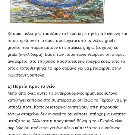
Κάποιοι μελετητές ταυτίζουν το Γκράαλ με την Ιερά Σινδώνη και
υποστηρίζουν ότι ο όρος προέρχεται από τις λέξεις greil ή
greille, που παραπέμπουν στις ιταλικές griglia (εσχάρα) και
grata (κιγκλίδωμα). Βάσει των παραπάνω θεωρούν ότι ο όρος
αναφέρεται στο επίχρυσο προστατευτικό πλέγμα κάτω από το
οποίο τοποθετήθηκε το ιερό σάβανο για να μεταφερθεί στην
Κωνσταντινούπολη.
Ε) Πορεία προς το θείο
Μετά από όλες αυτές τις αντικρουόμενες ερμηνείες εύλογα
καταλήγει κάποιος στο συμπέρασμα ότι ίσως το Γκράαλ να μην
υπήρξε ποτέ. Κάποιοι ιστορικοί αντιτείνουν ότι η παρουσία
τόσων στοιχείων δεν αναιρεί το ότι κάποτε υπήρχε μια ενότητα
μεταξύ τους. Άλλωστε η πραγματική δύναμη του Γκράαλ είναι
ακριβώς ότι πρόκειται για ένα άδειο κύπελλο που ο καθένας
μπορεί να γεμίσει αν επιστρατεύσει την πίστη του.