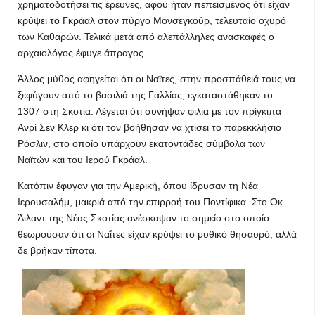
χρηματοδοτήσει τις έρευνες, αφού ήταν πεπεισμένος ότι είχαν
κρύψει το Γκράαλ στον πύργο Μονσεγκούρ, τελευταίο οχυρό
των Καθαρών. Τελικά μετά από αλεπάλληλες ανασκαφές ο
αρχαιολόγος έφυγε άπραγος.
Άλλος μύθος αφηγείται ότι οι Ναΐτες, στην προσπάθειά τους να
ξεφύγουν από το βασιλιά της Γαλλίας, εγκαταστάθηκαν το
1307 στη Σκοτία. Λέγεται ότι συνήψαν φιλία με τον πρίγκιπα
Ανρί Σεν Κλερ κι ότι τον βοήθησαν να χτίσει το παρεκκλήσιο
Ρόσλιν, στο οποίο υπάρχουν εκατοντάδες σύμβολα των
Ναϊτών και του Ιερού Γκράαλ.
Κατόπιν έφυγαν για την Αμερική, όπου ίδρυσαν τη Νέα
Ιερουσαλήμ, μακριά από την επιρροή του Ποντίφικα. Στο Οκ
Άιλαντ της Νέας Σκοτίας ανέσκαψαν το σημείο στο οποίο
θεωρούσαν ότι οι Ναΐτες είχαν κρύψει το μυθικό θησαυρό, αλλά
δε βρήκαν τίποτα.