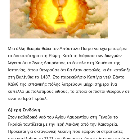
Μια άλλη θεωρία θέλει τον Απόστολο Πέτρο να έχει μεταφέρει
το δισκοπότηρο στη Ρώμη. Κατά τη διάρκεια των διωγμών
λέγεται ότι ο Άγιος Λαυρέντιος το έστειλε στη Χουέσκα της
Ισπανίας, όπου θεωρούσε ότι θα ήταν ασφαλές, κι ότι κατέληξε
στη Βαλένθια το 1437. Στο παρεκκλήσιο Καπίγια ντελ Σάντο
Κάλιθ της ισπανικής πόλης λατρεύουν μέχρι σήμερα ένα
κύπελλο με πολύτιμους λίθους, το οποίο οι πιστοί θεωρούν ότι
είναι το Ιερό Γκράαλ.
Δ)Ιερή Σινδώνη
Στον καθεδρικό ναό του Αγίου Λαυρεντίου στη Γένοβα το
Γκράαλ ταυτίζεται με την Ιερή Λεκάνη από την Καισαρεία.
Πρόκειται για οκταγωνική λεκάνη που έφεραν οι στρατιώτες
που κατέλαβαν το 1101 την Καισαρεία. Αυτοί πίστευαν ότι ήταν