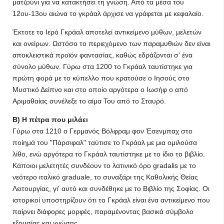
ματζούνι για να κατακτήσει τη γνώση. Από τα μέσα του
12ου-13ου αιώνα το γκράαλ άρχισε να γράφεται με κεφαλαίο.
Έκτοτε το Ιερό Γκράαλ αποτελεί αντικείμενο μύθων, μελετών
και ονείρων. Ωστόσο το περιεχόμενο των παραμυθιών δεν είναι
αποκλειστικά προϊόν φαντασίας, καθώς εδράζονται σ' ένα
σύνολο μύθων. Γύρω στα 1200 το Γκράαλ ταυτίστηκε για
πρώτη φορά με το κύπελλο που κρατούσε ο Ιησούς στο
Μυστικό Δείπνο και στο οποίο αργότερα ο Ιωσήφ ο από
Αριμαθαίας συνέλεξε το αίμα Του από το Σταυρό.
Β) Η πέτρα που μιλάει
Γύρω στα 1210 ο Γερμανός Βόλφραμ φον Έσενμπαχ στο
ποίημά του "Πάρσιφαλ" ταύτισε το Γκράαλ με μια ομιλούσα
λίθο, ενώ αργότερα το Γκράαλ ταυτίστηκε με το ίδιο το βιβλίο.
Κάποιοι μελετητές συνδέουν το λατινικό όρο gradalis με το
νεότερο ιταλικό graduale, το συναξάρι της Καθολικής Θείας
Λειτουργίας, γι' αυτό και συνδέθηκε με το Βιβλίο της Σοφίας. Οι
ιστορικοί υποστηρίζουν ότι το Γκράαλ είναι ένα αντικείμενο που
παίρνει διάφορες μορφές, παραμένοντας βασικά σύμβολο
εξουσίας και γνώσης.