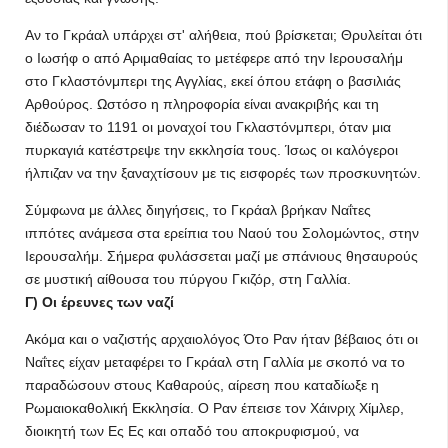
Αν το Γκράαλ υπάρχει στ' αλήθεια, πού βρίσκεται; Θρυλείται ότι
ο Ιωσήφ ο από Αριμαθαίας το μετέφερε από την Ιερουσαλήμ
στο Γκλαστόνμπερι της Αγγλίας, εκεί όπου ετάφη ο βασιλιάς
Αρθούρος. Ωστόσο η πληροφορία είναι ανακριβής και τη
διέδωσαν το 1191 οι μοναχοί του Γκλαστόνμπερι, όταν μια
πυρκαγιά κατέστρεψε την εκκλησία τους. Ίσως οι καλόγεροι
ήλπιζαν να την ξαναχτίσουν με τις εισφορές των προσκυνητών.
Σύμφωνα με άλλες διηγήσεις, το Γκράαλ βρήκαν Ναΐτες
ιππότες ανάμεσα στα ερείπια του Ναού του Σολομώντος, στην
Ιερουσαλήμ. Σήμερα φυλάσσεται μαζί με σπάνιους θησαυρούς
σε μυστική αίθουσα του πύργου Γκιζόρ, στη Γαλλία.
Γ) Οι έρευνες των ναζί
Ακόμα και ο ναζιστής αρχαιολόγος Ότο Ραν ήταν βέβαιος ότι οι
Ναΐτες είχαν μεταφέρει το Γκράαλ στη Γαλλία με σκοπό να το
παραδώσουν στους Καθαρούς, αίρεση που καταδίωξε η
Ρωμαιοκαθολική Εκκλησία. Ο Ραν έπεισε τον Χάινριχ Χίμλερ,
διοικητή των Ες Ες και οπαδό του αποκρυφισμού, να