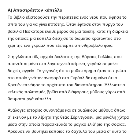
Α) Απαστράπτον κύπελλο
Το βιβλίο εξιστορούσε την περιπέτεια ενός νέου που άφησε το
σπίτι του για να γίνει ιππότης. Όταν έφτασε στον πύργο του
βασιλιά Πεσκατόρε έλαβε μέρος σε μια τελετή, κατά τη διάρκεια
της οποίας μια κοπέλα διέσχισε το δωμάτιο κρατώντας στο
χέρι της ένα γκράαλ που εξέπεμπε σπινθηροβόλο φως.
Στη γλώσσα οΐλ, αρχαία διάλεκτος της Βόρειας Γαλλίας που
απαντάται μόνο στα λογοτεχνικά κείμενα, γκράαλ σημαίνει
δοχείο, αγγείο. Το γεγονός ότι το μυθιστόρημα ήταν το πρώτο
στο οποίο γινόταν αναφορά στο Γκράαλ δε σημαίνει ότι ο
Κρετιέν επινόησε το αρχέτυπο του δισκοπότηρου. Άλλωστε ο
κελτικός πολιτισμός βρίθει από διάφορους μύθους γύρω από
θαυματουργά κύπελλα.
Ανάλογες ιστορίες συναντάμε και σε ουαλικούς μύθους όπως
σ' εκείνον με το λέβητα της θεάς Σέριντγουεν, μια μεγάλη χύτρα
μέσα στην οποία παρασκεύαζε το μαγικό ελιξήριο της σοφίας.
Αρκούσε να βουτήξει κάποιος το δάχτυλό του μέσα σ' αυτό το