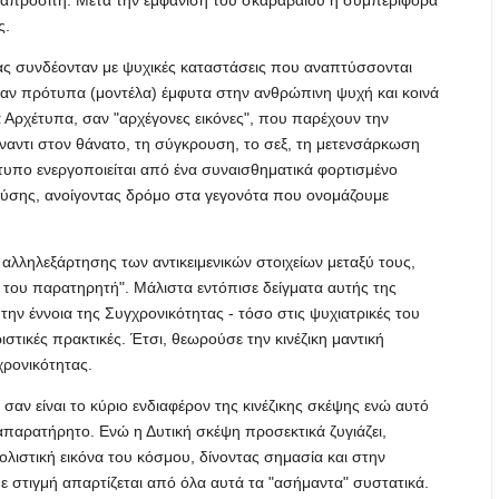
 απρόσιτη. Μετά την εμφάνιση του σκαραβαίου η συμπεριφορά
ς.
τας συνδέονταν με ψυχικές καταστάσεις που αναπτύσσονται
σαν πρότυπα (μοντέλα) έμφυτα στην ανθρώπινη ψυχή και κοινά
 Αρχέτυπα, σαν "αρχέγονες εικόνες", που παρέχουν την
τι στον θάνατο, τη σύγκρουση, το σεξ, τη μετενσάρκωση
χέτυπο ενεργοποιείται από ένα συναισθηματικά φορτισμένο
ς φύσης, ανοίγοντας δρόμο στα γεγονότα που ονομάζουμε
αλληλεξάρτησης των αντικειμενικών στοιχείων μεταξύ τους,
ις του παρατηρητή". Μάλιστα εντόπισε δείγματα αυτής της
ην έννοια της Συγχρονικότητας - τόσο στις ψυχιατρικές του
στικές πρακτικές. Έτσι, θεωρούσε την κινέζικη μαντική
χρονικότητας.
σαν είναι το κύριο ενδιαφέρον της κινέζικης σκέψης ενώ αυτό
απαρατήρητο. Ενώ η Δυτική σκέψη προσεκτικά ζυγιάζει,
ο ολιστική εικόνα του κόσμου, δίνοντας σημασία και στην
ε στιγμή απαρτίζεται από όλα αυτά τα "ασήμαντα" συστατικά.