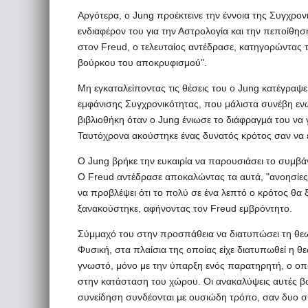
Αργότερα, ο Jung προέκτεινε την έννοια της Συγχρον
ενδιαφέρον του για την Αστρολογία και την πεποίθησή
στον Freud, ο τελευταίος αντέδρασε, κατηγορώντας τ
βούρκου του αποκρυφισμού".
Μη εγκαταλείποντας τις θέσεις του ο Jung κατέγραψ
εμφάνισης Συγχρονικότητας, που μάλιστα συνέβη ενώ 
βιβλιοθήκη όταν ο Jung ένιωσε το διάφραγμά του να γ
Ταυτόχρονα ακούστηκε ένας δυνατός κρότος σαν να ε
Ο Jung βρήκε την ευκαιρία να παρουσιάσει το συμβά
Ο Freud αντέδρασε αποκαλώντας τα αυτά, "ανοησίες"
να προβλέψει ότι το πολύ σε ένα λεπτό ο κρότος θα ξ
ξανακούστηκε, αφήνοντας τον Freud εμβρόντητο.
Σύμμαχό του στην προσπάθεια να διατυπώσει τη θεωρ
Φυσική, στα πλαίσια της οποίας είχε διατυπωθεί η θεω
γνωστό, μόνο με την ύπαρξη ενός παρατηρητή, ο οπο
στην κατάσταση του χώρου. Οι ανακαλύψεις αυτές βοή
συνείδηση συνδέονται με ουσιώδη τρόπο, σαν δυο σ