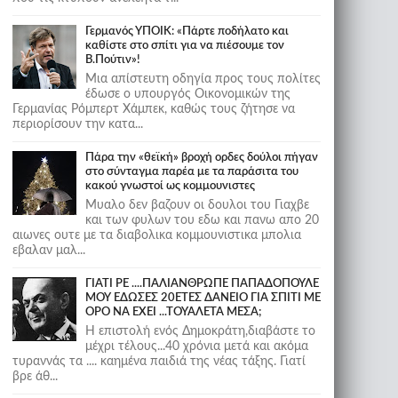
Γερμανός ΥΠΟΙΚ: «Πάρτε ποδήλατο και
καθίστε στο σπίτι για να πιέσουμε τον
Β.Πούτιν»!
Μια απίστευτη οδηγία προς τους πολίτες
έδωσε ο υπουργός Οικονομικών της
Γερμανίας Ρόμπερτ Χάμπεκ, καθώς τους ζήτησε να
περιορίσουν την κατα...
Πάρα την «θεϊκή» βροχή ορδες δούλοι πήγαν
στο σύνταγμα παρέα με τα παράσιτα του
κακού γνωστοί ως κομμουνιστες
Μυαλο δεν βαζουν οι δουλοι του Γιαχβε
και των φυλων του εδω και πανω απο 20
αιωνες ουτε με τα διαβολικα κομμουνιστικα μπολια
εβαλαν μαλ...
ΓΙΑΤΙ ΡΕ ....ΠΑΛΙΑΝΘΡΩΠΕ ΠΑΠΑΔΟΠΟΥΛΕ
ΜΟΥ ΕΔΩΣΕΣ 20ΕΤΕΣ ΔΑΝΕΙΟ ΓΙΑ ΣΠΙΤΙ ΜΕ
ΟΡΟ ΝΑ ΕΧΕΙ ...ΤΟΥΑΛΕΤΑ ΜΕΣΑ;
Η επιστολή ενός Δημοκράτη,διαβάστε το
μέχρι τέλους...40 χρόνια μετά και ακόμα
τυραννάς τα .... καημένα παιδιά της νέας τάξης. Γιατί
βρε άθ...