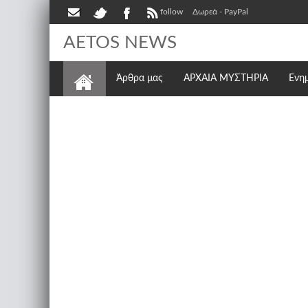
follow
Δωρεά - PayPal
AETOS NEWS
Άρθρα μας
ΑΡΧΑΙΑ ΜΥΣΤΗΡΙΑ
Ενη