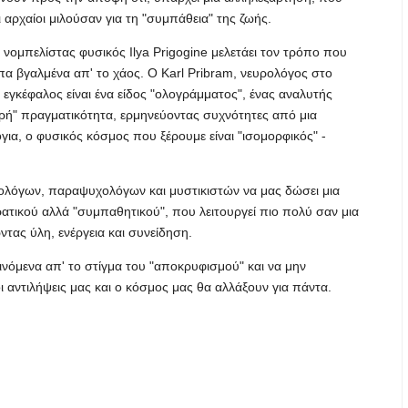
 αρχαίοι μιλούσαν για τη "συμπάθεια" της ζωής.
νομπελίστας φυσικός Ilya Prigogine μελετάει τον τρόπο που
α βγαλμένα απ' το χάος. Ο Karl Pribram, νευρολόγος στο
ο εγκέφαλος είναι ένα είδος "ολογράμματος", ένας αναλυτής
ρή" πραγματικότητα, ερμηνεύοντας συχνότητες από μια
για, ο φυσικός κόσμος που ξέρουμε είναι "ισομορφικός" -
ρολόγων, παραψυχολόγων και μυστικιστών να μας δώσει μια
ρατικού αλλά "συμπαθητικού", που λειτουργεί πιο πολύ σαν μια
τας ύλη, ενέργεια και συνείδηση.
νόμενα απ' το στίγμα του "αποκρυφισμού" και να μην
οι αντιλήψεις μας και ο κόσμος μας θα αλλάξουν για πάντα.