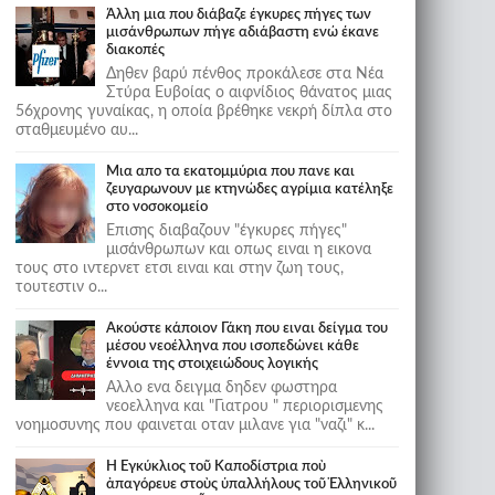
Άλλη μια που διάβαζε έγκυρες πήγες των
μισάνθρωπων πήγε αδιάβαστη ενώ έκανε
διακοπές
Δηθεν βαρύ πένθος προκάλεσε στα Νέα
Στύρα Ευβοίας ο αιφνίδιος θάνατος μιας
56χρονης γυναίκας, η οποία βρέθηκε νεκρή δίπλα στο
σταθμευμένο αυ...
Μια απο τα εκατομμύρια που πανε και
ζευγαρωνουν με κτηνώδες αγρίμια κατέληξε
στο νοσοκομείο
Επισης διαβαζουν "έγκυρες πήγες"
μισάνθρωπων και οπως ειναι η εικονα
τους στο ιντερνετ ετσι ειναι και στην ζωη τους,
τουτεστιν ο...
Ακούστε κάποιον Γάκη που ειναι δείγμα του
μέσου νεοέλληνα που ισοπεδώνει κάθε
έννοια της στοιχειώδους λογικής
Αλλο ενα δειγμα δηδεν φωστηρα
νεοελληνα και "Γιατρου " περιορισμενης
νοημοσυνης που φαινεται οταν μιλανε για "ναζι" κ...
Ἡ Ἐγκύκλιος τοῦ Καποδίστρια ποὺ
ἀπαγόρευε στοὺς ὑπαλλήλους τοῦ Ἑλληνικοῦ