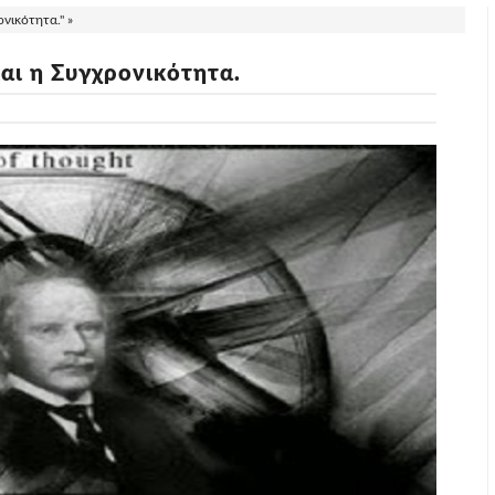
νικότητα." »
ι η Συγχρονικότητα.