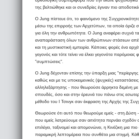
ορθολογική συμπεριφορά που την έκανε ψυχολογικά
της βελτιώθηκε και οι συνεδρίες έγιναν πιο αποδοτικέ
Ο Jung πίστευε ότι, το φαινόμενο της Συγχρονικότη
μέσω της επιρροής των Αρχετύπων, τα οποία όριζε 
για όλη την ανθρωπότητα. Ο Jung αναφέρει συχνά τα
αναπαράσταση όλων των ανθρώπινων στάσεων απέναν
και τη μυστικιστική εμπειρία. Κάποιες φορές ένα αρ
γεγονός και τότε τείνει να έλκει γεγονότα παρόμοια
"συμπτώσεις".
Ο Jung δέχονταν επίσης την ύπαρξη μιας "περίεργης 
καθώς και με τις υποκειμενικές (ψυχικές) καταστάσε
αλληλεξάρτησης - που θεωρούσε άρρηκτα δεμένη με τ
σπουδές, όσο και στην έρευνά του πάνω στις εσωτερι
μέθοδο του Ι Τσινγκ σαν έκφραση της Αρχής της Συγ
Θεωρούσε ότι αυτό που θεωρούμε εμείς - στη Δύση - 
που εμείς λατρεύουμε σαν αιτιότητα περνάει σχεδόν 
επιλέγει, ταξινομεί και απομονώνει, η Κινέζικη μια πι
παραμικρή λεπτομέρεια που συνθέτει μια στιγμή. Κάθ