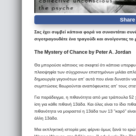
Σας έχει συμβεί κάποια φορά να συναντάται συνέ
σιγοτραγουδάτε ένα τραγούδι και ανοίγοντας το
The Mystery of Chance by Peter A. Jordan
Θα μπορούσε κάποιος να σκεφτεί ότι κάποια υπερφυσι
πλειοψηφία των σύγχρονων επιστημόνων μιλάει απλά
δημιουργία γεγονότων απ' αυτά που είναι δυνατόν να 
συμπτώσεις θεωρούνται αναπόφευκτες απ' τους στατ
Για παράδειγμα, η πιθανότητα από μια τράπουλα 52 χ
ίση για κάθε πιθανή 13άδα. Και όλες είναι το ίδιο πι
πιθανότητα να μοιραστεί η 13άδα των 13 "καρό" είναι
άλλη 13άδα.
Μια εκπληκτική ιστορία μας φέρνει όμως ξανά το ερώτ