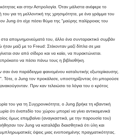
ικότητας και στην Αστρολογία. Όταν μάλιστα ανέφερε το
 του για τη μελλοντική της χρησιμότητα, με ένα γράμμα του
ον Jung ότι είχε πέσει θύμα της "μαύρης παλίρροιας του
ε στα απομνημονεύματά του, άλλο ένα συνταρακτικό συμβάν
ήταν μαζί με το Freud: Στέκονταν μαζί δίπλα σε μια
ίνεται σαν από σίδερο και να καίει, να πυρακτώνεται.
πρόκειτο να πέσει πάνω τους η βιβλιοθήκη.
ν σαν ένα παράδειγμα φαινομένου καταλυτικής εξωτερίκευσης.
. Τότε, ο Jung τον προκάλεσε, υποστηρίζοντας ότι μπορούσε
ανακούγονταν. Πριν καν τελειώσει τα λόγια του ο κρότος
ία του για τη Συγχρονικότητα, ο Jung βρήκε τη κβαντική
ρία ότι έναπεδίο του χώρου μπορεί να γίνει αντικειμενικά
ίος όμως επεμβαίνει (αναγκαστικά, με την παρουσία του)
θησαν τον Jung να καταλάβει διαισθητικά ότι ύλη και
υμπληρωματικές όψεις μιας ενοποιημένης πραγματικότητας.