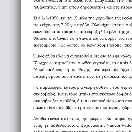
Warren Weaver, στο βιβλίο του, "Lady Luck: The Theo
πιθανοτήτων") απ' όπου δημοσιεύτηκε και στο περιοδι
Στις 1-3-1950, και τα 15 μέλη της χορωδίας της εκκ
που είχαν στις 7:20 για πρόβα. Όλοι είχαν κάποιο σ
εκκλησία καταστράφηκε από έκρηξη ! Τα μέλη της χ
Weaver υπολόγισε τις πιθανότητες να συμβεί ένα τέτ
εκατομμύριο.Πώς λοιπόν να εξηγήσουμε τέτοιες "σκό
Όμως αξίζει εδώ να αναφερθεί η θεωρία του ψυχολόγ
"Συγχρονικότητας" που συνδέει γεγονότα, τα οποία δ
"Δομή και Δυναμική της Ψυχής", αναφέρει πώς άρχι
υπολογισμούς των πιθανοτήτων, στη διάρκεια των ερ
Για παράδειγμα, καθώς μια νεαρή ασθενής του περιέγ
σκαραβαίος, ένα έντομο μπήκε στο σκοτεινό δωμάτιο.
σκαραβοειδές σκαθάρι, ό,τι πιο κοντινό σε χρυσό σκ
μάλιστα δεν συνηθίζει να μπαίνει σε σκοτεινούς χώρο
Αντίθετα κινείται στο φως της ημέρας... Και μπήκε 
Jung ή η ασθενής του; Ο ψυχαναλυτής Nandor Fodor