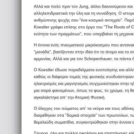
Αλλά και πολύ πριν τον Jung, άλλοι διανοούμενοι κα
αλληλεπιδραστικά την ύλη και τη συνείδηση. Ο ιστορι
ανθρώπινης ψυχής σαν "ένα κοσμικό αντηχείο". Παρόμο
Koestler γράφει επίσης στο έργο του "The Roots of C
ενότητα των πραγμάτων", που υπερβαίνει τη μηχανική
Η έννοια ενός πνευματικού μικρόκοσμου που αντανα
"μονάδα", βασίζονταν στην ιδέα ότι το άτομο και το
αρμονίας. Αλλά και για τον Schopenhauer, τα πάντα
Ο Koestler έδωσε παραδείγματα ενοποίησης και αλληλ
καθώς οι διάφοροι τομείς της φυσικής συνδυάστηκαν 
ηλεκτρισμός και μαγνητισμός συγχωνεύτηκαν στην η
μια σειρά φαινομένων, όπως το φως, το χρώμα, τη θερ
αγκαλιάστηκε απ' την Ατομική Φυσική.
Ο έλεγχος του σώματος απ' τα νεύρα και τους αδένες
διαιρέθηκαν στα "δομικά στοιχεία" των πρωτονίων, τ
θεμελιώδη σωματίδια, συγκεντρώθηκαν στην έννοια
Σήμερα, όλο και πολλοί οικολόγοι και επιστήμονες κ