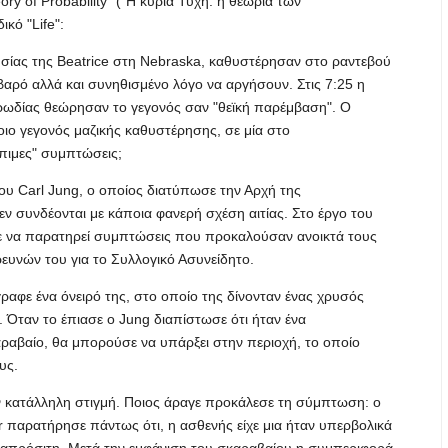
ry of Probability" ("Η κυρία Τύχη: η θεωρία των
κό "Life":
λησίας της Beatrice στη Nebraska, καθυστέρησαν στο ραντεβού
οβαρό αλλά και συνηθισμένο λόγο να αργήσουν. Στις 7:25 η
ορωδίας θεώρησαν το γεγονός σαν "θεϊκή παρέμβαση". Ο
οιο γεγονός μαζικής καθυστέρησης, σε μία στο
πιμες" συμπτώσεις;
ου Carl Jung, ο οποίος διατύπωσε την Αρχή της
εν συνδέονται με κάποια φανερή σχέση αιτίας. Στο έργο του
σε να παρατηρεί συμπτώσεις που προκαλούσαν ανοικτά τους
ευνών του για το Συλλογικό Ασυνείδητο.
ραφε ένα όνειρό της, στο οποίο της δίνονταν ένας χρυσός
 Όταν το έπιασε ο Jung διαπίστωσε ότι ήταν ένα
αραβαίο, θα μπορούσε να υπάρξει στην περιοχή, το οποίο
υς.
την κατάλληλη στιγμή. Ποιος άραγε προκάλεσε τη σύμπτωση: ο
 παρατήρησε πάντως ότι, η ασθενής είχε μια ήταν υπερβολικά