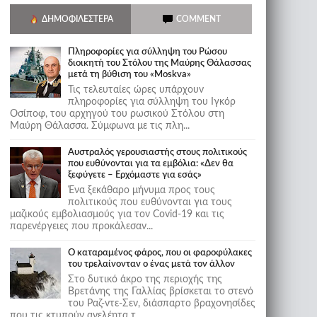
ΔΗΜΟΦΙΛΈΣΤΕΡΑ
COMMENT
Πληροφορίες για σύλληψη του Ρώσου
διοικητή του Στόλου της Mαύρης Θάλασσας
μετά τη βύθιση του «Moskva»
Τις τελευταίες ώρες υπάρχουν
πληροφορίες για σύλληψη του Ιγκόρ
Οσίποφ, του αρχηγού του ρωσικού Στόλου στη
Μαύρη Θάλασσα. Σύμφωνα με τις πλη...
Αυστραλός γερουσιαστής στους πολιτικούς
που ευθύνονται για τα εμβόλια: «Δεν θα
ξεφύγετε – Ερχόμαστε για εσάς»
Ένα ξεκάθαρο μήνυμα προς τους
πολιτικούς που ευθύνονται για τους
μαζικούς εμβολιασμούς για τον Covid-19 και τις
παρενέργειες που προκάλεσαν...
Ο καταραμένος φάρος, που οι φαροφύλακες
του τρελαίνονταν ο ένας μετά τον άλλον
Στο δυτικό άκρο της περιοχής της
Βρετάνης της Γαλλίας βρίσκεται το στενό
του Ραζ-ντε-Σεν, διάσπαρτο βραχονησίδες
που τις κτυπούν ανελέητα τ...