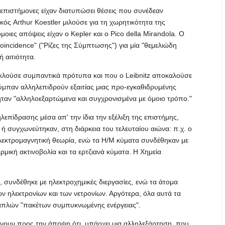
ι επιστήμονες είχαν διατυπώσει θέσεις που συνέδεαν
κός Arthur Koestler μιλούσε για τη χωρητικότητα της
ιες απόψεις είχαν ο Kepler και ο Pico della Mirandola. Ο
oincidence" ("Ρίζες της Σύμπτωσης") για μία "θεμελιώδη
 αιτιότητα.
κλούσε συμπαντικά πρότυπα και που ο Leibnitz αποκαλούσε
 σύμπαν αλληλεπιδρούν εξαιτίας μιας προ-εγκαθιδρυμένης
 ήταν "αλληλοεξαρτώμενα και συγχρονισμένα με όμοιο τρόπο."
επίδρασης μέσα απ' την ίδια την εξέλιξη της επιστήμης,
ή συγχωνεύτηκαν, στη διάρκεια του τελευταίου αιώνα: π.χ. ο
λεκτρομαγνητική θεωρία, ενώ τα Η/Μ κύματα συνδέθηκαν με
μική ακτινοβολία και τα ερτζιανά κύματα. Η Χημεία
, συνδέθηκε με ηλεκτροχημικές διεργασίες, ενώ τα άτομα
ων ηλεκτρονίων και των νετρονίων. Αργότερα, όλα αυτά τα
 απλών "πακέτων συμπυκνωμένης ενέργειας".
λίνουν προς την άποψη ότι, υπάρχει μια αλληλεξάρτηση, που