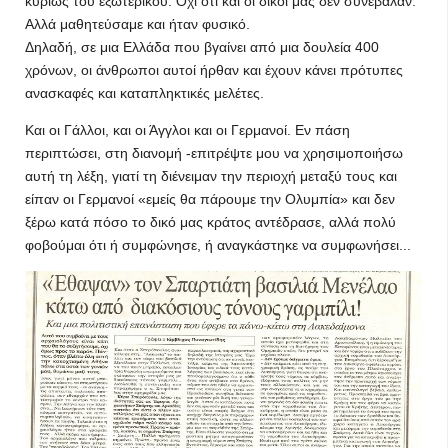
κυρίως του εξωτερικού. Όχι ότι και οι δικοί μας δεν συνέβαλαν.
Αλλά μαθη­τεύσαμε και ήταν φυσικό.
Δη­λαδή, σε μια Ελλάδα που βγαίνει από μια δουλεία 400
χρόνων, οι άνθρωποι αυτοί ήρθαν και έχουν κάνει πρότυπες
ανασκαφές και καταπληκτικές μελέτες.
Και οι Γάλλοι, και οι Άγγλοι και οι Γερ­μανοί. Εν πάση
περιπτώσει, στη διανομή -επιτρέψτε μου να χρη­σιμοποιήσω
αυτή τη λέξη, γιατί τη διένειμαν την περιοχή μεταξύ τους και
είπαν οι Γερμανοί «εμείς θα πάρουμε την Ολυμπία» και δεν
ξέρω κατά πόσο το δικό μας κράτος αντέδρασε, αλλά πολύ
φοβούμαι ότι ή συμφώνη­σε, ή αναγκάστηκε να συμφωνή­σει...