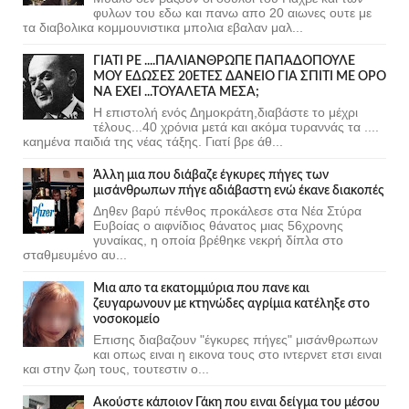
φυλων του εδω και πανω απο 20 αιωνες ουτε με
τα διαβολικα κομμουνιστικα μπολια εβαλαν μαλ...
ΓΙΑΤΙ ΡΕ ....ΠΑΛΙΑΝΘΡΩΠΕ ΠΑΠΑΔΟΠΟΥΛΕ
ΜΟΥ ΕΔΩΣΕΣ 20ΕΤΕΣ ΔΑΝΕΙΟ ΓΙΑ ΣΠΙΤΙ ΜΕ ΟΡΟ
ΝΑ ΕΧΕΙ ...ΤΟΥΑΛΕΤΑ ΜΕΣΑ;
Η επιστολή ενός Δημοκράτη,διαβάστε το μέχρι
τέλους...40 χρόνια μετά και ακόμα τυραννάς τα ....
καημένα παιδιά της νέας τάξης. Γιατί βρε άθ...
Άλλη μια που διάβαζε έγκυρες πήγες των
μισάνθρωπων πήγε αδιάβαστη ενώ έκανε διακοπές
Δηθεν βαρύ πένθος προκάλεσε στα Νέα Στύρα
Ευβοίας ο αιφνίδιος θάνατος μιας 56χρονης
γυναίκας, η οποία βρέθηκε νεκρή δίπλα στο
σταθμευμένο αυ...
Μια απο τα εκατομμύρια που πανε και
ζευγαρωνουν με κτηνώδες αγρίμια κατέληξε στο
νοσοκομείο
Επισης διαβαζουν "έγκυρες πήγες" μισάνθρωπων
και οπως ειναι η εικονα τους στο ιντερνετ ετσι ειναι
και στην ζωη τους, τουτεστιν ο...
Ακούστε κάποιον Γάκη που ειναι δείγμα του μέσου