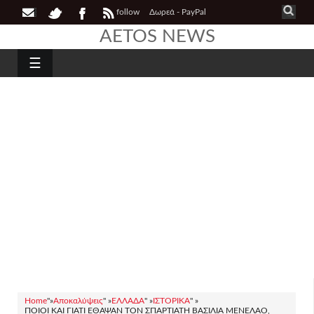
follow
Δωρεά - PayPal
AETOS NEWS
☰
Home
"»
Αποκαλύψεις
" »
ΕΛΛΑΔΑ
" »
ΙΣΤΟΡΙΚΑ
" »
ΠΟΙΟΙ ΚΑΙ ΓΙΑΤΊ ΈΘΑΨΑΝ ΤΟΝ ΣΠΑΡΤΙΑΤΗ ΒΑΣΙΛΙΆ ΜΕΝΈΛΑΟ,