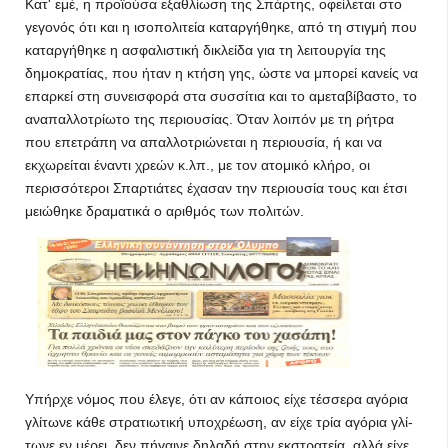
Κατ' εμέ, η προϊούσα εξαθλίω­ση της Σπάρτης, οφείλεται στο
γεγονός ότι και η ισοπολιτεία καταργήθηκε, από τη στιγμή που
καταργήθηκε η ασφαλιστική δι­κλείδα για τη λειτουργία της
δημοκρατίας, που ήταν η κτήση γης, ώστε να μπορεί κανείς να
επαρκεί στη συνεισφορά στα συσσίτια και το αμεταβίβαστο, το
αναπαλλοτρίωτο της περι­ουσίας. Όταν λοιπόν με τη ρή­τρα
που επετράπη να απαλλο­τριώνεται η περιουσία, ή και να
εκχωρείται έναντι χρεών κ.λπ., με τον ατομικό κλήρο, οι
περισσό­τεροι Σπαρτιάτες έχασαν την περιουσία τους και έτσι
μειώθη­κε δραματικά ο αριθμός των πο­λιτών.
Υπήρχε νόμος που έλεγε, ότι αν κάποιος είχε τέσσερα αγόρια
γλίτωνε κάθε στρατιωτική υποχρέωση, αν είχε τρία αγόρια γλί­
τωνε εν μέρει, δεν πήγαινε δη­λαδή στην εκστρατεία, αλλά είχε