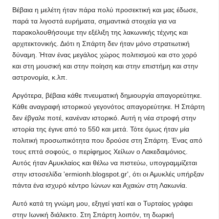
Βέβαια η μελέτη ήταν πάρα πολύ προσεκτική και μας έδωσε,
παρά τα λιγοστά ευρήματα, σημαντι­κά στοιχεία για να
παρακολου­θήσουμε την εξέλιξη της λακω­νικής τέχνης και
αρχιτεκτονικής. Διότι η Σπάρτη δεν ήταν μόνο στρατιωτική
δύναμη. Ήταν ένας μεγάλος χώρος πολιτισμού και στο χορό
και στη μουσική και στην ποίηση και στην επιστήμη και στην
αστρονομία, κ.λπ.
Αρ­γότερα, βέβαια κάθε πνευματική δημιουργία απαγορεύτηκε.
Κάθε αναγραφή ιστορικού γεγονότος απα­γορεύτηκε. Η Σπάρτη
δεν έβγα­λε ποτέ, κανέναν ιστορικό. Αυτή η νέα στροφή στην
ιστορία της έγινε από το 550 και μετά. Τότε όμως ήταν μία
πολιτική προσω­πικότητα που δρούσε στη Σπάρ­τη. Ένας από
τους επτά σοφούς, ο περίφημος Χείλων ο Λακεδαι­μόνιος.
Αυτός ήταν Αμυκλαίος και θέλω να πιστεύω, υπογραμμίζεται
στην ιστοσελίδα 'ermionh.blogspot.gr', ότι οι Αμυ­κλές υπήρξαν
πάντα ένα ισχυρό κέντρο Ιώνων και Αχαιών στη Λακωνία.
Αυτό κατά τη γνώμη μου, εξηγεί γιατί και ο Τυρταίος γράφει
στην Ιωνική διάλεκτο. Στη Σπάρτη λοιπόν, τη δωρική