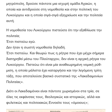
μητρόπολη, δρούσε πάντοτε μια ισχυρή ομάδα Αχαιών, η
οποία και αντιδρούσε στη νομοθεσία και στην πολιτική του
Λυκούρ­γου και η οποία σιγά-σιγά εξαχρείωσε και την πολιτεία
αυτή.
Η νομοθεσία του Λυκούργου πιστεύετε ότι την εξαθλίωσε την
πολιτεία;
Έτσι πιστεύω εγώ.
Δεν ήταν η σωστή νομοθεσία δηλαδή.
Έτσι πιστεύω. Και θεωρώ πως η ρήτρα που έχει μέχρι σήμερα
διατηρηθεί μέσω του Πλούταρ­χου, δεν είναι η αρχική ρήτρα του
Λυκούργου. Πιστεύω ότι είναι μία αναθεωρημένη νομική ρύθ­
μιση, η οποία μάλιστα έχει κα­ταργήσει και την λεγόμενη τρί­τη
τάξη, που αποτελούσε βασι­κό συστατικό της «Λακεδαιμο­νίων
Πολιτείας».
Διότι οι Λακε­δαιμόνιοι είναι πάντοτε χωρι­σμένοι στα τρία, σε
όλες τις εκ­φάνσεις τους, θεολογικώς και ιστορικώς, αλλά και
φυλετικώς και πολιτειακώς.Εννοείτε τους «όμοιους»;