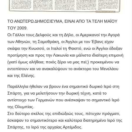
ΤΟ ΑΝΩΤΕΡΩ ΔΗΜΟΣΙΕΥΜΑ, ΕΙΝΑΙ ΑΠΟ ΤΑ ΤΕΛΗ ΜΑΪΟΥ
ΤΟΥ 2009.
Οι Γάλλοι τους Δελφούς και τη Δήλο, οι Αμερικανοί την Αγο­ρά
των Αθηνών, τη Σαμοθράκη, οι Άγγλοι με τον Έβανς είχαν
σκάψει την Κνωσσό, οι Ιταλοί τη Φαιστό, ενώ οι Άγγλοι έδειξαν
προτίμηση και προς την Λακω­νία και μάλιστα ιδιαίτερη επιμο­νή
(γιατί όμως αλήθεια; ποιός ξέρει να μας πεί;) προκειμένου να
εντοπίσουν και να ανακαλύψουν το ανά­κτορο του Μενελάου
και της Ελένης.
Παράλληλα ήθελαν να βρουν ένα σημαντικό δωρικό Ιερό στη
Σπάρτη, για να μελε­τήσουν την δωρική τέχνη, κατά το
αντίστοιχο των Γερμανών που ανέσκαψαν το σημαντικό Ιερό
της Ολυμπίας.
Στο δεύτερο σκέλος της επιδιώξεώς τους, πέ­τυχαν πράγματι,
έσκαψαν το σημαντικότερο και καλύτερα διατηρημένο Ιερό της
Σπάρτης, το Ιερό της αρχαίας Αρτέμιδος.