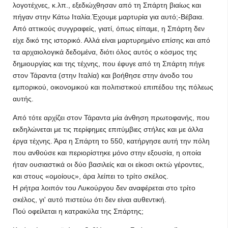
λογοτέχνες, κ.λπ., εξε­διώχθησαν από τη Σπάρτη βι­αίως και
πήγαν στην Κάτω Ιτα­λία.Έχουμε μαρτυρία για αυτό;-Βέβαια.
Από αττικούς συγ­γραφείς, γιατί, όπως είπαμε, η Σπάρτη δεν
είχε δικό της ιστο­ρικό. Αλλά είναι μαρτυρημένο επίσης και από
τα αρχαιολογικά δεδομένα, διότι όλος αυτός ο κό­σμος της
δημιουργίας και της τέ­χνης, που έφυγε από τη Σπάρ­τη πήγε
στον Τάραντα (στην Ιταλία) και βοή­θησε στην άνοδο του
εμπορικού, οικονομικού και πολιτιστικού επιπέδου της πόλεως
αυτής.
Από τότε αρχίζει στον Τάραντα μία άνθηση πρωτοφανής, που
εκ­δηλώνεται με τις περίφημες επι­τύμβιες στήλες και με άλλα
έργα τέχνης. Άρα η Σπάρτη το 550, κατήργησε αυτή την πόλη
που ανθούσε και περιορίστηκε μόνο στην εξουσία, η οποία
ήταν ου­σιαστικά οι δύο βασιλείς και οι εί­κοσι οκτώ γέροντες,
και στους «ομοίους», άρα λείπει το τρίτο σκέλος.
Η ρήτρα λοιπόν του Λυκούργου δεν αναφέρεται στο τρίτο
σκέλος, γι' αυτό πιστεύω ότι δεν είναι αυθεντική.
Πού οφείλεται η κατρακύλα της Σπάρτης;