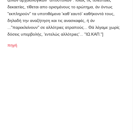
ξένων αρχαιολογικών "αποστολών". Ιδίως τις τελευταίες
δεκαετίες, τίθεται απο ορισμένους το ερώτημα, άν όντως
"εκπληρούν" τα υποτιθέμενα 'καθ΄εαυτό' καθήκοντά τους,
δηλαδή την αναζήτηση και τις ανασκαφές, ή άν
..."παρεκλείνουν" σε αλλότριες ατραπούς... Θά λέγαμε χωρίς
δόσεις υπερβολής, 'εντελώς αλλότριες'... "ΙΩ.ΚΑΠ."]
πηγή