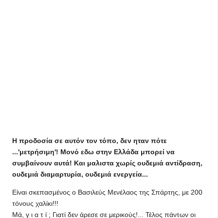
Η προδοσία σε αυτόν τον τόπο, δεν ηταν πότε
...'μετρήσιμη'! Μονό εδω στην Ελλάδα μπορεί να
συμβαίνουν αυτά! Και μαλιστα χωρίς ουδεμιά αντίδραση,
ουδεμιά διαμαρτυρία, ουδεμιά ενεργεία...
Είναι σκεπασμένος ο Βασιλεύς Μενέλαος της Σπάρτης, με 200
τόνους χαλίκι!!!
Μά, γ ι α τ ί ; Γιατί δεν άρεσε σε μερικούς!... Τέ­λος πάντων οι