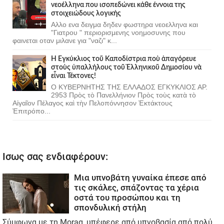
νεοέλληνα που ισοπεδώνει κάθε έννοια της
στοιχειώδους λογικής
Αλλο ενα δειγμα δηδεν φωστηρα νεοελληνα και
"Γιατρου " περιορισμενης νοημοσυνης που
φαινεται οταν μιλανε για "ναζι" κ...
Ἡ Ἐγκύκλιος τοῦ Καποδίστρια ποὺ ἀπαγόρευε
στοὺς ὑπαλλήλους τοῦ Ἑλληνικοῦ Δημοσίου νὰ
εἶναι Τέκτονες!
Ο ΚΥΒΕΡΝΗΤΗΣ ΤΗΣ ΕΛΛΑΔΟΣ ΕΓΚΥΚΛΙΟΣ ΑΡ.
2953 Πρὸς τὸ Πανελλήνιον Πρὸς τοὺς κατὰ τὸ
Αἰγαῖον Πέλαγος καὶ τὴν Πελοπόννησον Ἐκτάκτους
Ἐπιτρόπο...