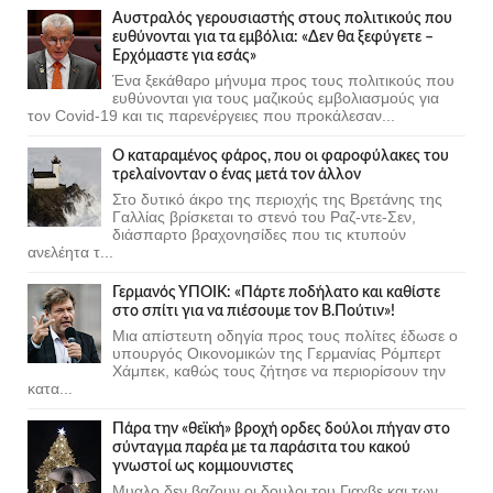
Αυστραλός γερουσιαστής στους πολιτικούς που
ευθύνονται για τα εμβόλια: «Δεν θα ξεφύγετε –
Ερχόμαστε για εσάς»
Ένα ξεκάθαρο μήνυμα προς τους πολιτικούς που
ευθύνονται για τους μαζικούς εμβολιασμούς για
τον Covid-19 και τις παρενέργειες που προκάλεσαν...
Ο καταραμένος φάρος, που οι φαροφύλακες του
τρελαίνονταν ο ένας μετά τον άλλον
Στο δυτικό άκρο της περιοχής της Βρετάνης της
Γαλλίας βρίσκεται το στενό του Ραζ-ντε-Σεν,
διάσπαρτο βραχονησίδες που τις κτυπούν
ανελέητα τ...
Γερμανός ΥΠΟΙΚ: «Πάρτε ποδήλατο και καθίστε
στο σπίτι για να πιέσουμε τον Β.Πούτιν»!
Μια απίστευτη οδηγία προς τους πολίτες έδωσε ο
υπουργός Οικονομικών της Γερμανίας Ρόμπερτ
Χάμπεκ, καθώς τους ζήτησε να περιορίσουν την
κατα...
Πάρα την «θεϊκή» βροχή ορδες δούλοι πήγαν στο
σύνταγμα παρέα με τα παράσιτα του κακού
γνωστοί ως κομμουνιστες
Μυαλο δεν βαζουν οι δουλοι του Γιαχβε και των