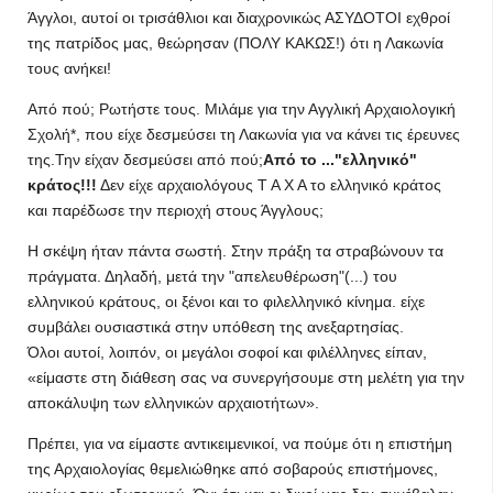
Άγγλοι, αυτοί οι τρισάθλιοι και διαχρονικώς ΑΣΥΔΟΤΟΙ εχθροί
της πατρίδος μας, θεώρησαν (ΠΟΛΥ ΚΑΚΩΣ!) ότι η Λακωνία
τους ανήκει!
Από πού; Ρωτήστε τους. Μιλάμε για την Αγγλική Αρχαιολογική
Σχολή*, που είχε δεσμεύσει τη Λακωνία για να κάνει τις έρευνες
της.Την είχαν δεσμεύσει από πού;
Από το ..."ελληνικό"
κράτος!!!
Δεν είχε αρχαιολόγους Τ Α Χ Α το ελληνικό κράτος
και παρέδωσε την περιοχή στους Άγγλους;
Η σκέψη ήταν πάντα σωστή. Στην πράξη τα στραβώνουν τα
πράγματα. Δηλαδή, μετά την "απελευθέρωση"(...) του
ελληνικού κράτους, οι ξένοι και το φιλελ­ληνικό κίνημα. είχε
συμβάλει ου­σιαστικά στην υπόθεση της ανε­ξαρτησίας.
Όλοι αυτοί, λοιπόν, οι μεγάλοι σοφοί και φιλέλληνες είπαν,
«είμαστε στη διάθεση σας να συνεργήσουμε στη μελέτη για την
αποκάλυψη των ελληνι­κών αρχαιοτήτων».
Πρέπει, για να είμαστε αντικειμενικοί, να πούμε ότι η επιστήμη
της Αρ­χαιολογίας θεμελιώθηκε από σο­βαρούς επιστήμονες,