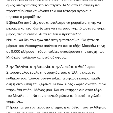
όμως υποχρεώσεις στο εσωτερι­κό. Αλλά από τη στιγμή που
προσπαθούσαν να κάνουν τρία και τέσσερα αγόρια, η
περιουσία μοιραζόταν.
Βέβαια.Και αυτό είχε σαν αποτέλεσμα να μοιράζεται η γη, να
μικραίνει και έτσι δεν έφτανε να έχει τόσο καρπό ώστε να πάρει
μέρος στα συσσίτια. Αυτά τα λέει ο Αρι­στοτέλης.
Ναι, αν και δεν του έχω από­λυτη εμπιστοσύνη. Θα ήταν εκ
μέρους του Λυκούργου ασύνετο να πει το εξής: Μοιράζω τη γη
σε 9.000 κλήρους - τόσοι πολίτες αναφέρονται την εποχή των
Μηδικών πολέμων και μετά αδιαφορώ.
Στην Πελλάνα, στη Λακωνία, στην Αρκαδία, ο Θεόδωρος
Σπυρόπουλος έβαλε τη σφραγίδα του, ο Έλλην έκανε το
καθήκον του. Έδωσε συνεντεύξεις, ξεσή­κωσε κόσμο, έμαθε
όλη η οικουμένη την ξεφτίλα. Κι εγώ. Ώρες - ώρες σκέφτομαι να
πάρω ένα φτιάρι. Μόνος μου. Και να κατηφορίσω στον τάφο
του Μενέλαου... Να τον απελευθε­ρώσω από αυτό το γελοίο
γαρμπίλι...
[*Πρόκειται για ένα τεράστιο ζήτημα, η υπόθεση των εν Αθήναις