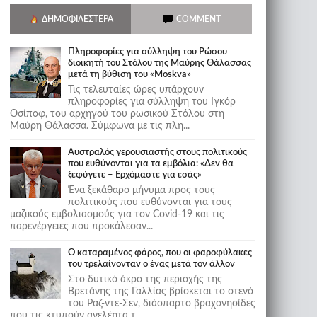
ΔΗΜΟΦΙΛΈΣΤΕΡΑ
COMMENT
Πληροφορίες για σύλληψη του Ρώσου
διοικητή του Στόλου της Mαύρης Θάλασσας
μετά τη βύθιση του «Moskva»
Τις τελευταίες ώρες υπάρχουν
πληροφορίες για σύλληψη του Ιγκόρ
Οσίποφ, του αρχηγού του ρωσικού Στόλου στη
Μαύρη Θάλασσα. Σύμφωνα με τις πλη...
Αυστραλός γερουσιαστής στους πολιτικούς
που ευθύνονται για τα εμβόλια: «Δεν θα
ξεφύγετε – Ερχόμαστε για εσάς»
Ένα ξεκάθαρο μήνυμα προς τους
πολιτικούς που ευθύνονται για τους
μαζικούς εμβολιασμούς για τον Covid-19 και τις
παρενέργειες που προκάλεσαν...
Ο καταραμένος φάρος, που οι φαροφύλακες
του τρελαίνονταν ο ένας μετά τον άλλον
Στο δυτικό άκρο της περιοχής της
Βρετάνης της Γαλλίας βρίσκεται το στενό
του Ραζ-ντε-Σεν, διάσπαρτο βραχονησίδες
που τις κτυπούν ανελέητα τ...