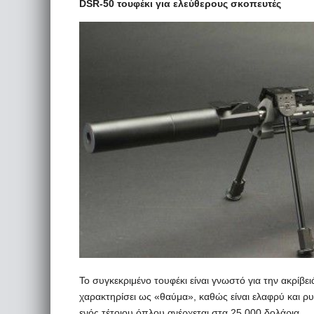
DSR-50 τουφέκι για ελεύθερους σκοπευτές
Το συγκεκριμένο τουφέκι είναι γνωστό για την ακρίβειά
χαρακτηρίσει ως «θαύμα», καθώς είναι ελαφρύ και ρυ
ενός τέτοιου όπλου ανέρχεται στα 25.000 δολάρια.