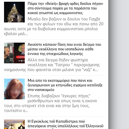
Πάρα την «θεϊκή» βροχή ορδες δούλοι πήγαν
στο σύνταγμα παρέα με τα παράσιτα του
κακού γνωστοί ως κομμουνιστες
Μυαλο δεν βαζουν οι δουλοι του Γιαχβε
και των φυλων του εδω και πανω απο 20
αιωνες ουτε με τα διαβολικα κομμουνιστικα μπολια
εβαλαν μαλ...
Ακούστε κάποιον Γάκη που ειναι δείγμα του
μέσου νεοέλληνα που ισοπεδώνει κάθε
έννοια της στοιχειώδους λογικής
Αλλο ενα δειγμα δηδεν φωστηρα
νεοελληνα και "Γιατρου " περιορισμενης
νοημοσυνης που φαινεται οταν μιλανε για "ναζι" κ...
Μια απο τα εκατομμύρια που πανε και
ζευγαρωνουν με κτηνώδες αγρίμια κατέληξε
στο νοσοκομείο
Επισης διαβαζουν "έγκυρες πήγες"
μισάνθρωπων και οπως ειναι η εικονα
τους στο ιντερνετ ετσι ειναι και στην ζωη τους,
τουτεστιν ο...
Ἡ Ἐγκύκλιος τοῦ Καποδίστρια ποὺ
ἀπαγόρευε στοὺς ὑπαλλήλους τοῦ Ἑλληνικοῦ