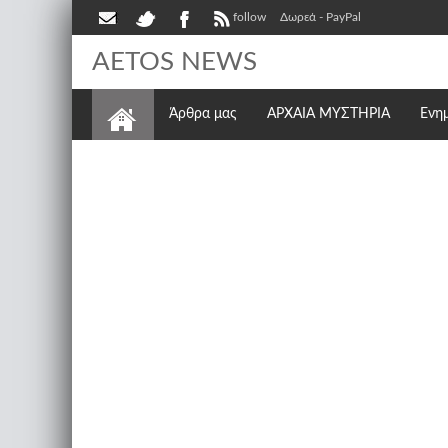
follow
Δωρεά - PayPal
AETOS NEWS
Άρθρα μας
ΑΡΧΑΙΑ ΜΥΣΤΗΡΙΑ
Ενη