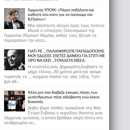
Γερμανός ΥΠΟΙΚ: «Πάρτε ποδήλατο και
καθίστε στο σπίτι για να πιέσουμε τον
Β.Πούτιν»!
Μια απίστευτη οδηγία προς τους πολίτες
έδωσε ο υπουργός Οικονομικών της
Γερμανίας Ρόμπερτ Χάμπεκ, καθώς τους ζήτησε να
περιορίσουν την κατα...
ΓΙΑΤΙ ΡΕ ....ΠΑΛΙΑΝΘΡΩΠΕ ΠΑΠΑΔΟΠΟΥΛΕ
ΜΟΥ ΕΔΩΣΕΣ 20ΕΤΕΣ ΔΑΝΕΙΟ ΓΙΑ ΣΠΙΤΙ ΜΕ
ΟΡΟ ΝΑ ΕΧΕΙ ...ΤΟΥΑΛΕΤΑ ΜΕΣΑ;
Η επιστολή ενός Δημοκράτη,διαβάστε το
μέχρι τέλους...40 χρόνια μετά και ακόμα
τυραννάς τα .... καημένα παιδιά της νέας τάξης. Γιατί
βρε άθ...
Άλλη μια που διάβαζε έγκυρες πήγες των
μισάνθρωπων πήγε αδιάβαστη ενώ έκανε
διακοπές
Δηθεν βαρύ πένθος προκάλεσε στα Νέα
Στύρα Ευβοίας ο αιφνίδιος θάνατος μιας
56χρονης γυναίκας, η οποία βρέθηκε νεκρή δίπλα στο
σταθμευμένο αυ...