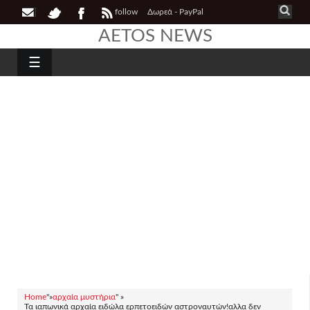
follow
Δωρεά - PayPal
AETOS NEWS
☰
Home
"»
αρχαία μυστήρια
" »
Τα ιαπωνικά αρχαία ειδώλα ερπετοειδών αστροναυτών!αλλα δεν