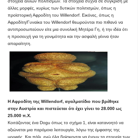
στοιχεία άλλων πολιτισμών. Τα στοιχεία συχνά σε σύγκριση με
άλλες μορφές, κυρίως των δυτικών πολιτισμών, όπως η
προϊστορική Αφροδίτη του Willendorf. Εικόνες, όπως η
Αφροδίτη/Γυναίκα του Willendorf θεωρούνται πιο πιθανό να
αντιπροσωπεύουν είτε μια συνολική Μητέρα Γη, ή την ιδέα ότι
η προσευχή για τη γονιμότητα και την ασφαλή γέννα ήταν
απαραίτητη.
Η Αφροδίτη της Willendorf, αγαλματίδιο που βρέθηκε
στην Αυστρία και πιστεύεται ότι έχει γίνει το 28.000 ως
25.000 π.Χ.
Κοιτάζοντας ένα Dogu όπως το σχήμα 1, είναι κατανοητό να
αξιώνεται μια παρόμοια λειτουργία, λόγω της έμφασης της
μορφής. Και πάλι, ενώ όλα βρίσκονται να έχουν τα στοιχεία των