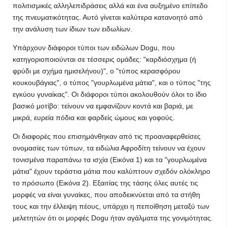
πολιτισμικές αλληλεπιδράσεις αλλά και ένα αυξημένο επίπεδο
της πνευματικότητας. Αυτό γίνεται καλύτερα κατανοητό από
την ανάλυση των ίδιων των ειδωλίων.
Υπάρχουν διάφοροι τύποι των ειδώλων Dogu, που
κατηγοριοποιούνται σε τέσσερις ομάδες: "καρδιόσχημα (ή
φρύδι με σχήμα ημισελήνου)", ο "τύπος κερασφόρου
κουκουβάγιας", ο τύπος "γουρλωμένα μάτια", και ο τύπος "της
εγκύου γυναίκας". Οι διάφοροι τύποι ακολουθούν όλοι το ίδιο
βασικό μοτίβο: τείνουν να εμφανίζουν κοντά και βαριά, με
μικρά, ευρεία πόδια και φαρδείς ώμους και γοφούς.
Οι διαφορές που επισημάνθηκαν από τις προαναφερθείσες
ονομασίες των τύπων, τα ειδώλια Αφροδίτη τείνουν να έχουν
τονισμένα παραπάνω τα ισχία (Εικόνα 1) και τα "γουρλωμένα
μάτια" έχουν τεράστια μάτια που καλύπτουν σχεδόν ολόκληρο
το πρόσωπο (Εικόνα 2). Εξαιτίας της τάσης όλες αυτές τις
μορφές να είναι γυναίκες, που αποδεικνύεται από τα στήθη
τους και την έλλειψη πέους, υπάρχει η πεποίθηση μεταξύ των
μελετητών ότι οι μορφές Dogu ήταν αγάλματα της γονιμότητας.