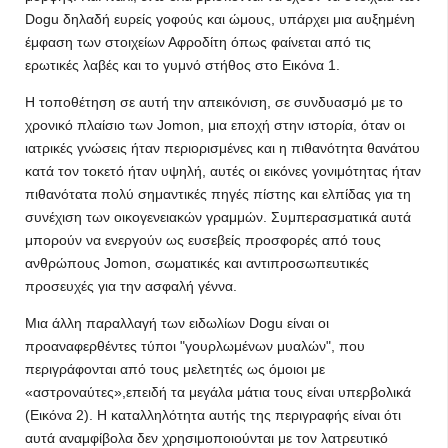
Dogu δηλαδή ευρείς γοφούς και ώμους, υπάρχει μια αυξημένη
έμφαση των στοιχείων Αφροδίτη όπως φαίνεται από τις
ερωτικές λαβές και το γυμνό στήθος στο Εικόνα 1.
Η τοποθέτηση σε αυτή την απεικόνιση, σε συνδυασμό με το
χρονικό πλαίσιο των Jomon, μια εποχή στην ιστορία, όταν οι
ιατρικές γνώσεις ήταν περιορισμένες και η πιθανότητα θανάτου
κατά τον τοκετό ήταν υψηλή, αυτές οι εικόνες γονιμότητας ήταν
πιθανότατα πολύ σημαντικές πηγές πίστης και ελπίδας για τη
συνέχιση των οικογενειακών γραμμών. Συμπερασματικά αυτά
μπορούν να ενεργούν ως ευσεβείς προσφορές από τους
ανθρώπους Jomon, σωματικές και αντιπροσωπευτικές
προσευχές για την ασφαλή γέννα.
Μια άλλη παραλλαγή των ειδωλίων Dogu είναι οι
προαναφερθέντες τύποι "γουρλωμένων μυαλών", που
περιγράφονται από τους μελετητές ως όμοιοι με
«αστροναύτες»,επειδή τα μεγάλα μάτια τους είναι υπερβολικά
(Εικόνα 2). Η καταλληλότητα αυτής της περιγραφής είναι ότι
αυτά αναμφίβολα δεν χρησιμοποιούνται με τον λατρευτικό