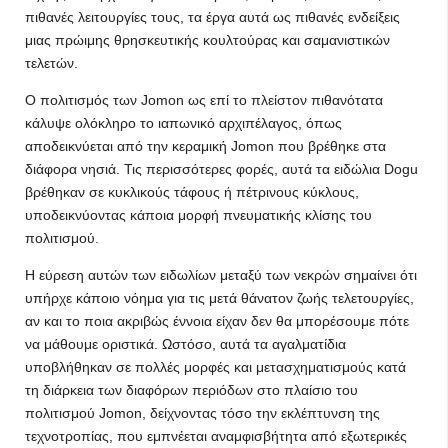
πιθανές λειτουργίες τους, τα έργα αυτά ως πιθανές ενδείξεις
μιας πρώιμης θρησκευτικής κουλτούρας και σαμανιστικών
τελετών.
Ο πολιτισμός των Jomon ως επί το πλείστον πιθανότατα
κάλυψε ολόκληρο το ιαπωνικό αρχιπέλαγος, όπως
αποδεικνύεται από την κεραμική Jomon που βρέθηκε στα
διάφορα νησιά. Τις περισσότερες φορές, αυτά τα ειδώλια Dogu
βρέθηκαν σε κυκλικούς τάφους ή πέτρινους κύκλους,
υποδεικνύοντας κάποια μορφή πνευματικής κλίσης του
πολιτισμού.
Η εύρεση αυτών των ειδωλίων μεταξύ των νεκρών σημαίνει ότι
υπήρχε κάποιο νόημα για τις μετά θάνατον ζωής τελετουργίες,
αν και το ποια ακριβώς έννοια είχαν δεν θα μπορέσουμε πότε
να μάθουμε οριστικά. Ωστόσο, αυτά τα αγαλματίδια
υποβλήθηκαν σε πολλές μορφές και μετασχηματισμούς κατά
τη διάρκεια των διαφόρων περιόδων στο πλαίσιο του
πολιτισμού Jomon, δείχνοντας τόσο την εκλέπτυνση της
τεχνοτροπίας, που εμπνέεται αναμφισβήτητα από εξωτερικές