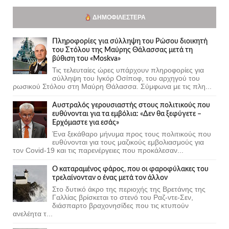
ΔΗΜΟΦΙΛΈΣΤΕΡΑ
Πληροφορίες για σύλληψη του Ρώσου διοικητή
του Στόλου της Mαύρης Θάλασσας μετά τη
βύθιση του «Moskva»
Τις τελευταίες ώρες υπάρχουν πληροφορίες για
σύλληψη του Ιγκόρ Οσίποφ, του αρχηγού του
ρωσικού Στόλου στη Μαύρη Θάλασσα. Σύμφωνα με τις πλη...
Αυστραλός γερουσιαστής στους πολιτικούς που
ευθύνονται για τα εμβόλια: «Δεν θα ξεφύγετε –
Ερχόμαστε για εσάς»
Ένα ξεκάθαρο μήνυμα προς τους πολιτικούς που
ευθύνονται για τους μαζικούς εμβολιασμούς για
τον Covid-19 και τις παρενέργειες που προκάλεσαν...
Ο καταραμένος φάρος, που οι φαροφύλακες του
τρελαίνονταν ο ένας μετά τον άλλον
Στο δυτικό άκρο της περιοχής της Βρετάνης της
Γαλλίας βρίσκεται το στενό του Ραζ-ντε-Σεν,
διάσπαρτο βραχονησίδες που τις κτυπούν
ανελέητα τ...