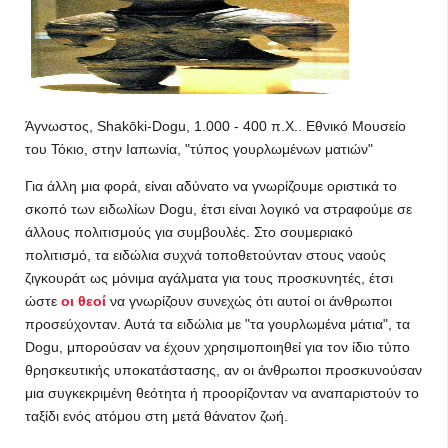
Άγνωστος, Shakōki-Dogu, 1.000 - 400 π.Χ.. Εθνικό Μουσείο
του Τόκιο, στην Ιαπωνία, "τύπος γουρλωμένων ματιών"
Για άλλη μια φορά, είναι αδύνατο να γνωρίζουμε οριστικά το
σκοπό των ειδωλίων Dogu, έτσι είναι λογικό να στραφούμε σε
άλλους πολιτισμούς για συμβουλές. Στο σουμεριακό
πολιτισμό, τα ειδώλια συχνά τοποθετούνταν στους ναούς
ζιγκουράτ ως μόνιμα αγάλματα για τους προσκυνητές, έτσι
ώστε
οι θεοί
να γνωρίζουν συνεχώς ότι αυτοί οι άνθρωποι
προσεύχονταν. Αυτά τα ειδώλια με "τα γουρλωμένα μάτια", τα
Dogu, μπορούσαν να έχουν χρησιμοποιηθεί για τον ίδιο τύπο
θρησκευτικής υποκατάστασης, αν οι άνθρωποι προσκυνούσαν
μια συγκεκριμένη θεότητα ή προορίζονταν να αναπαριστούν το
ταξίδι ενός ατόμου στη μετά θάνατον ζωή.