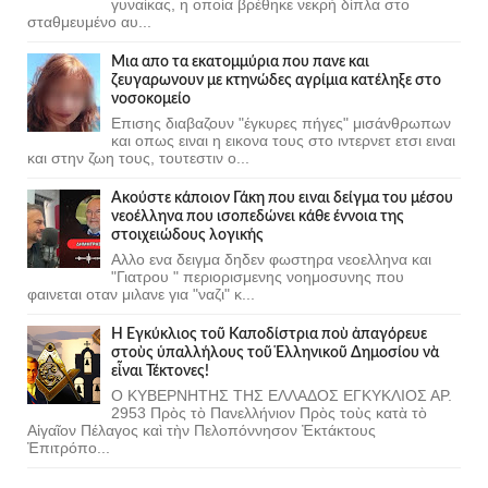
γυναίκας, η οποία βρέθηκε νεκρή δίπλα στο
σταθμευμένο αυ...
Μια απο τα εκατομμύρια που πανε και
ζευγαρωνουν με κτηνώδες αγρίμια κατέληξε στο
νοσοκομείο
Επισης διαβαζουν "έγκυρες πήγες" μισάνθρωπων
και οπως ειναι η εικονα τους στο ιντερνετ ετσι ειναι
και στην ζωη τους, τουτεστιν ο...
Ακούστε κάποιον Γάκη που ειναι δείγμα του μέσου
νεοέλληνα που ισοπεδώνει κάθε έννοια της
στοιχειώδους λογικής
Αλλο ενα δειγμα δηδεν φωστηρα νεοελληνα και
"Γιατρου " περιορισμενης νοημοσυνης που
φαινεται οταν μιλανε για "ναζι" κ...
Ἡ Ἐγκύκλιος τοῦ Καποδίστρια ποὺ ἀπαγόρευε
στοὺς ὑπαλλήλους τοῦ Ἑλληνικοῦ Δημοσίου νὰ
εἶναι Τέκτονες!
Ο ΚΥΒΕΡΝΗΤΗΣ ΤΗΣ ΕΛΛΑΔΟΣ ΕΓΚΥΚΛΙΟΣ ΑΡ.
2953 Πρὸς τὸ Πανελλήνιον Πρὸς τοὺς κατὰ τὸ
Αἰγαῖον Πέλαγος καὶ τὴν Πελοπόννησον Ἐκτάκτους
Ἐπιτρόπο...