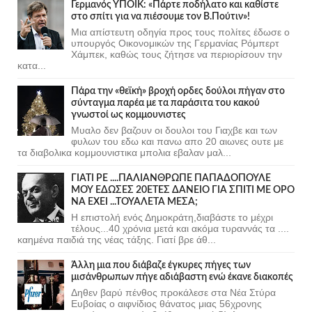
Γερμανός ΥΠΟΙΚ: «Πάρτε ποδήλατο και καθίστε
στο σπίτι για να πιέσουμε τον Β.Πούτιν»!
Μια απίστευτη οδηγία προς τους πολίτες έδωσε ο
υπουργός Οικονομικών της Γερμανίας Ρόμπερτ
Χάμπεκ, καθώς τους ζήτησε να περιορίσουν την
κατα...
Πάρα την «θεϊκή» βροχή ορδες δούλοι πήγαν στο
σύνταγμα παρέα με τα παράσιτα του κακού
γνωστοί ως κομμουνιστες
Μυαλο δεν βαζουν οι δουλοι του Γιαχβε και των
φυλων του εδω και πανω απο 20 αιωνες ουτε με
τα διαβολικα κομμουνιστικα μπολια εβαλαν μαλ...
ΓΙΑΤΙ ΡΕ ....ΠΑΛΙΑΝΘΡΩΠΕ ΠΑΠΑΔΟΠΟΥΛΕ
ΜΟΥ ΕΔΩΣΕΣ 20ΕΤΕΣ ΔΑΝΕΙΟ ΓΙΑ ΣΠΙΤΙ ΜΕ ΟΡΟ
ΝΑ ΕΧΕΙ ...ΤΟΥΑΛΕΤΑ ΜΕΣΑ;
Η επιστολή ενός Δημοκράτη,διαβάστε το μέχρι
τέλους...40 χρόνια μετά και ακόμα τυραννάς τα ....
καημένα παιδιά της νέας τάξης. Γιατί βρε άθ...
Άλλη μια που διάβαζε έγκυρες πήγες των
μισάνθρωπων πήγε αδιάβαστη ενώ έκανε διακοπές
Δηθεν βαρύ πένθος προκάλεσε στα Νέα Στύρα
Ευβοίας ο αιφνίδιος θάνατος μιας 56χρονης