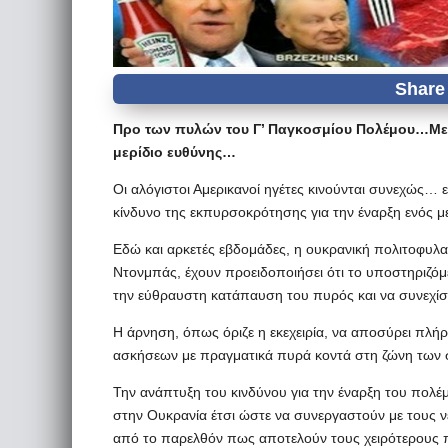
Προ των πυλών του Γ’ Παγκοσμίου Πολέμου…Με τ
μερίδιο ευθύνης…
Οι αλόγιστοι Αμερικανοί ηγέτες κινούνται συνεχώς… 
κίνδυνο της εκπυρσοκρότησης για την έναρξη ενός 
Εδώ και αρκετές εβδομάδες, η ουκρανική πολιτοφυλ
Ντονμπάς, έχουν προειδοποιήσει ότι το υποστηριζόμ
την εύθραυστη κατάπαυση του πυρός και να συνεχίσε
Η άρνηση, όπως όριζε η εκεχειρία, να αποσύρει πλή
ασκήσεων με πραγματικά πυρά κοντά στη ζώνη των συ
Την ανάπτυξη του κινδύνου για την έναρξη του πολέ
στην Ουκρανία έτσι ώστε να συνεργαστούν με τους νε
από το παρελθόν πως αποτελούν τους χειρότερους 