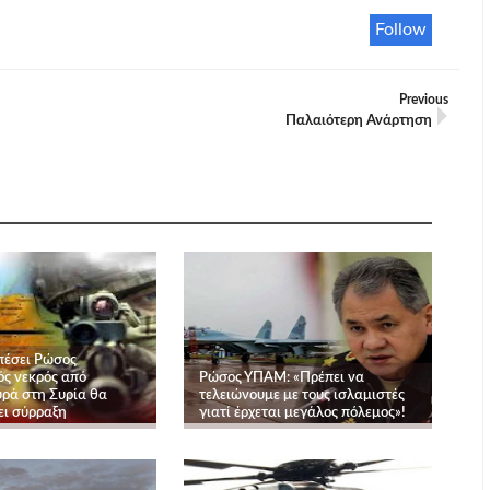
Follow
Previous
Παλαιότερη Ανάρτηση
πέσει Ρώσος
ός νεκρός από
Ρώσος ΥΠΑΜ: «Πρέπει να
υρά στη Συρία θα
τελειώνουμε με τους ισλαμιστές
ι σύρραξη
γιατί έρχεται μεγάλος πόλεμος»!