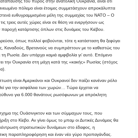
ατάπαυσης του πυρός στην ανατολική Ουκρανία, είναι ότι
ανανεωμένο πόλεμο είναι έτοιμες συμμετάσχουν απροκάλυπτα
μη στενά ευθυγραμμισμένα μέλη της συμμαχίας του ΝΑΤΟ – Ο
τις τρεις αυτές χώρες είναι σε θέση να ενεργήσουν ως
 παροχή κατάρτισης όπλων στις δυνάμεις του Κιέβου.
εύσει, όπως πολλοί φοβούνται, τότε η κατάσταση θα ξεφύγει
ύς, Καναδούς, Βρετανούς να συμπράττουν με το καθεστώς του
τη Ρωσία. Δεν υπάρχει καμιά αμφιβολία γι’ αυτό. Επόμενο
ήσει την Ουκρανία στη μάχη κατά της «κακής» Ρωσίας (στόχος
α).
τωση είναι Αμερικάνοι και Ουκρανοί δεν παίζει κανέναν ρόλο
ηθεί για την ασφάλεια των χωρών… Τώρα έρχεται να
 υπεύθυνο για 6.000 θανάτους ρωσόφωνων με απρόκλητη
σχημα της Ουάσινγκτον και των σύμμαχων τους, που
η στο Κίεβο. Αν γίνει όμως το μπαμ οι Δυτικές Δυνάμεις θα
γκέντρωση στρατιωτικών δυνάμεων στο έδαφος, η
τικη παραπληροφόρηση και έναν νέο γύρο προπαγάνδας.