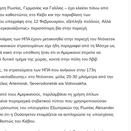
η Ρωσίας, Γερμανίας και Γαλλίας – έχει κλείσει πάνω από
του καθεστώτος στο Κίεβο και την παραβίαση των
 που υπεγράφη στις 12 Φεβρουαρίου, εξέπληξε πολλούς. Αλλά
 «εγκαινιάζοντας» περισσότερη βία στην περιοχή.
υνάμεις των ΗΠΑ έχουν μετακινηθεί στην περιοχή του Ντόνετσκ
ικανικών στρατευμάτων είχε ήδη περιγραφεί από τη Μόσχα ως
 κακό στην υπόθεση ήταν ότι οι Αμερικανοί έπρεπε να
νό δυτικό τμήμα της χώρας, κοντά στην πόλη του Λβιβ.
ς, τα στρατεύματα των ΗΠΑ που ανήκουν στην 173η
«εκπαίδευσης» στο Ντόνετσκ, μόλις 20-30 χιλιόμετρα από την
όλεις Artemivsk, Severodonetsk και Volnovakha.
 από τους Αμερικανούς, περιλαμβάνει τη χρήση όπλων
σμένα πυρομαχικά σοβιετικού τύπου που χρησιμοποιούσαν
κπρόσωπος του υπουργείου Εξωτερικών της Ρωσίας Alexander
ει ότι η Ουάσιγκτον ετοιμάζεται να εκπληρώσει τις υποσχέσεις
θεστώς του Κιέβου.