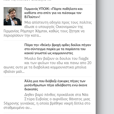
Γερμανός ΥΠΟΙΚ: «Πάρτε ποδήλατο και
καθίστε στο σπίτι για να πιέσουμε τον
Β.Πούτιν»!
Μια απίστευτη οδηγία προς τους πολίτες
έδωσε ο υπουργός Οικονομικών της
Γερμανίας Ρόμπερτ Χάμπεκ, καθώς τους ζήτησε να
περιορίσουν την κατα...
Πάρα την «θεϊκή» βροχή ορδες δούλοι πήγαν
στο σύνταγμα παρέα με τα παράσιτα του
κακού γνωστοί ως κομμουνιστες
Μυαλο δεν βαζουν οι δουλοι του Γιαχβε
και των φυλων του εδω και πανω απο 20
αιωνες ουτε με τα διαβολικα κομμουνιστικα μπολια
εβαλαν μαλ...
Άλλη μια που διάβαζε έγκυρες πήγες των
μισάνθρωπων πήγε αδιάβαστη ενώ έκανε
διακοπές
Δηθεν βαρύ πένθος προκάλεσε στα Νέα
Στύρα Ευβοίας ο αιφνίδιος θάνατος μιας
56χρονης γυναίκας, η οποία βρέθηκε νεκρή δίπλα στο
σταθμευμένο αυ...