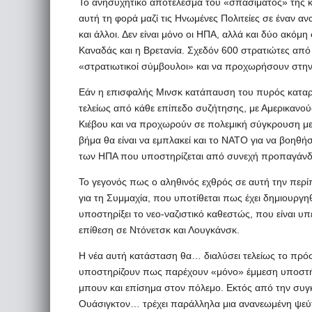
Το ανησυχητικό αποτέλεσμα του «σπασίματος» της κ
αυτή τη φορά μαζί τις Ηνωμένες Πολιτείες σε έναν 
και άλλοι. Δεν είναι μόνο οι ΗΠΑ, αλλά και δύο ακό
Καναδάς και η Βρετανία. Σχεδόν 600 στρατιώτες από 
«στρατιωτικοί σύμβουλοι» και να προχωρήσουν στην
Εάν η επισφαλής Μινσκ κατάπαυση του πυρός καταρρ
τελείως από κάθε επίπεδο συζήτησης, με Αμερικανο
Κιέβου και να προχωρούν σε πολεμική σύγκρουση με 
βήμα θα είναι να εμπλακεί και το ΝΑΤΟ για να βοηθ
των ΗΠΑ που υποστηρίζεται από συνεχή προπαγάνδ
Το γεγονός πως ο αληθινός εχθρός σε αυτή την περίπ
για τη Συμμαχία, που υποτίθεται πως έχει δημιουργ
υποστηρίξει το νεο-ναζιστικό καθεστώς, που είναι
επίθεση σε Ντόνετσκ και Λουγκάνσκ.
Η νέα αυτή κατάσταση θα… διαλύσει τελείως το πρό
υποστηρίζουν πως παρέχουν «μόνο» έμμεση υποστήριξ
μπουν και επίσημα στον πόλεμο. Εκτός από την συ
Ουάσιγκτον… τρέχει παράλληλα μια ανανεωμένη ψεύ