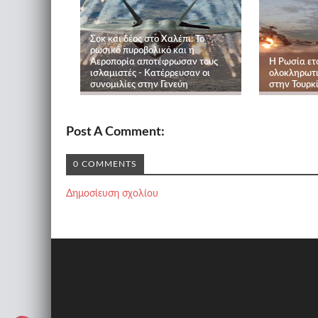
Σοκ και δέος στο Χαλέπι: Το
ρωσικό πυροβολικό και η
Αεροπορία αποτέφρωσαν τους
Η Ρωσία ετο
ισλαμιστές - Κατέρρευσαν οι
ολοκληρωτι
συνομιλίες στην Γενεύη
στην Τουρκ
Post A Comment:
0 COMMENTS
Δημοσίευση σχολίου