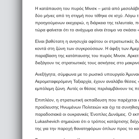
Η κατάπαυση του πυρός Μινσκ – μετά από μεσολάβησ
δύο μήνες από τη στιγμή που τέθηκε σε ισχύ. Λόγω 
προηγούμενων εκεχειριώ, η διάρκεια της τελευταία,
τώρα φαίνεται ότι το ανάχωμα είναι έτοιμο να σκάσει
Είναι βαθύτατη η ανησυχία αφότου οι στρατιωτικές δ
κοντά στη ζώνη των συγκρούσεων. Η άφιξη των Αμερ
παραβίαση της κατάπαυσης του πυρός Μινσκ. Αρκετά
διεξάγουν τις στρατιωτικές τους ασκήσεις στο μακρι
Ανεξήγητα, σύμφωνα με το ρωσικό υπουργείο Άμυνα
Αερομεταφερόμενη Ταξιαρχία, έχουν αναλάβει θέσεις 
εμπόλεμη ζώνη. Αυτές οι θέσεις περιλαμβάνουν τις π
Επιπλέον, η στρατιωτική εκπαίδευση που παρέχεται
προέλευσης Ηνωμένων Πολιτειών και όχι τα συνηθι
παραδοσιακά οι ουκρανικές Ένοπλες Δυνάμεις. Ο ε
Lukashevich σημειώνει ότι ο τρόπος κατάρτισης δείχν
της για την παροχή θανατηφόρων όπλων προς το κα