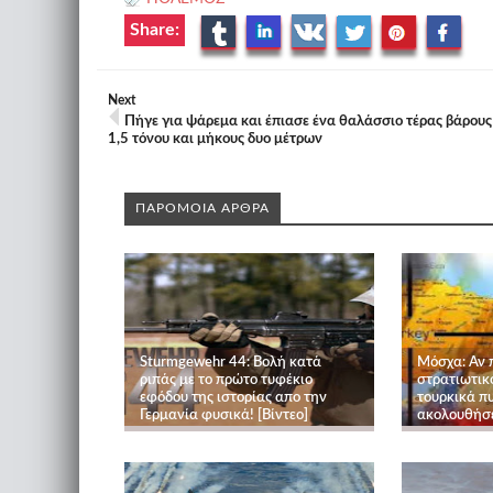
Share:
Next
Πήγε για ψάρεμα και έπιασε ένα θαλάσσιο τέρας βάρους
1,5 τόνου και μήκους δυο μέτρων
ΠΑΡΟΜΟΙΑ ΑΡΘΡΑ
Sturmgewehr 44: Βολή κατά
Μόσχα: Αν 
ριπάς με το πρώτο τυφέκιο
στρατιωτικ
εφόδου της ιστορίας απο την
τουρκικά π
Γερμανία φυσικά! [Βίντεο]
ακολουθήσε