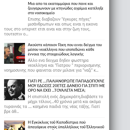
Μια απο τα εκατομμύρια που πανε και
ζευγαρωνουν με κτηνώδες αγρίμια κατέληξε
στο νοσοκομείο
Επισης διαβαζουν "έγκυρες πήγες"
μισάνθρωπων και οπως ειναι η εικονα
τους στο ιντερνετ ετσι ειναι και στην ζωη τους,
τουτεστιν ο...
Ακούστε κάποιον Γάκη που ειναι δείγμα του
μέσου νεοέλληνα που ισοπεδώνει κάθε
έννοια της στοιχειώδους λογικής
Αλλο ενα δειγμα δηδεν φωστηρα
νεοελληνα και "Γιατρου " περιορισμενης
νοημοσυνης που φαινεται οταν μιλανε για "ναζι" κ...
ΓΙΑΤΙ ΡΕ ....ΠΑΛΙΑΝΘΡΩΠΕ ΠΑΠΑΔΟΠΟΥΛΕ
ΜΟΥ ΕΔΩΣΕΣ 20ΕΤΕΣ ΔΑΝΕΙΟ ΓΙΑ ΣΠΙΤΙ ΜΕ
ΟΡΟ ΝΑ ΕΧΕΙ ...ΤΟΥΑΛΕΤΑ ΜΕΣΑ;
Η επιστολή ενός Δημοκράτη,διαβάστε το
μέχρι τέλους...40 χρόνια μετά και ακόμα
τυραννάς τα .... καημένα παιδιά της νέας τάξης. Γιατί
βρε άθ...
Ἡ Ἐγκύκλιος τοῦ Καποδίστρια ποὺ
ἀπαγόρευε στοὺς ὑπαλλήλους τοῦ Ἑλληνικοῦ