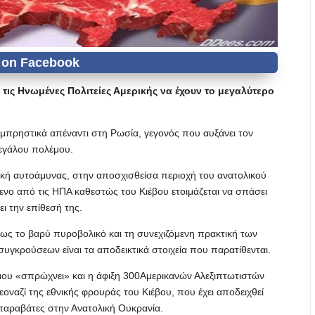
ις Ηνωμένες Πολιτείες Αμερικής να έχουν το μεγαλύτερο
εμπρηστικά απέναντι στη Ρωσία, γεγονός που αυξάνει τον
μεγάλου πολέμου.
ακή αυτοάμυνας, στην αποσχισθείσα περιοχή του ανατολικού
ενο από τις ΗΠΑ καθεστώς του Κιέβου ετοιμάζεται να σπάσει
ι την επίθεσή της.
ρως το βαρύ πυροβολικό και τη συνεχιζόμενη πρακτική των
γκρούσεων είναι τα αποδεικτικά στοιχεία που παρατίθενται.
μου «σπρώχνει» και η άφιξη 300Αμερικανών Αλεξιπτωτιστών
οναζί της εθνικής φρουράς του Κιέβου, που έχει αποδειχθεί
παραβάτες στην Ανατολική Ουκρανία.