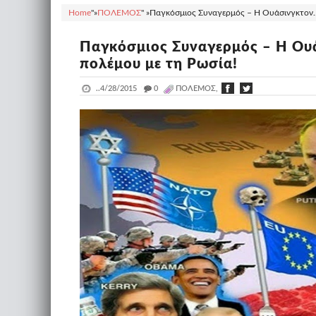
Home
"»
ΠΟΛΕΜΟΣ
" »
Παγκόσμιος Συναγερμός – Η Ουάσινγκτον… 
Παγκόσμιος Συναγερμός – Η Ουά
πολέμου με τη Ρωσία!
..
4/28/2015
_
0
ΠΟΛΕΜΟΣ,