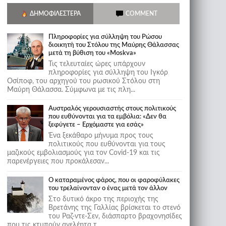
ΔΗΜΟΦΙΛΈΣΤΕΡΑ
COMMENT
Πληροφορίες για σύλληψη του Ρώσου
διοικητή του Στόλου της Mαύρης Θάλασσας
μετά τη βύθιση του «Moskva»
Τις τελευταίες ώρες υπάρχουν
πληροφορίες για σύλληψη του Ιγκόρ
Οσίποφ, του αρχηγού του ρωσικού Στόλου στη
Μαύρη Θάλασσα. Σύμφωνα με τις πλη...
Αυστραλός γερουσιαστής στους πολιτικούς
που ευθύνονται για τα εμβόλια: «Δεν θα
ξεφύγετε – Ερχόμαστε για εσάς»
Ένα ξεκάθαρο μήνυμα προς τους
πολιτικούς που ευθύνονται για τους
μαζικούς εμβολιασμούς για τον Covid-19 και τις
παρενέργειες που προκάλεσαν...
Ο καταραμένος φάρος, που οι φαροφύλακες
του τρελαίνονταν ο ένας μετά τον άλλον
Στο δυτικό άκρο της περιοχής της
Βρετάνης της Γαλλίας βρίσκεται το στενό
του Ραζ-ντε-Σεν, διάσπαρτο βραχονησίδες
που τις κτυπούν ανελέητα τ...