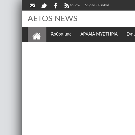
follow
Δωρεά - PayPal
AETOS NEWS
Άρθρα μας
ΑΡΧΑΙΑ ΜΥΣΤΗΡΙΑ
Ενη