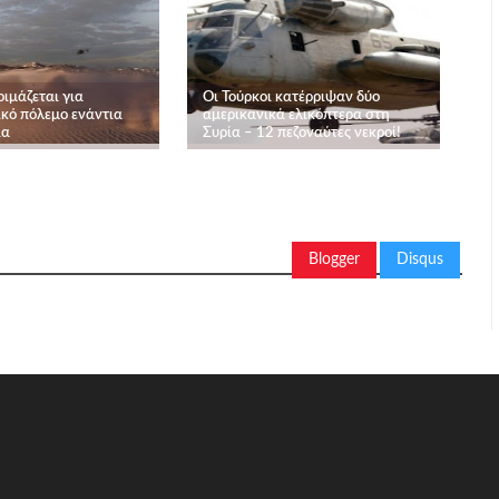
ιμάζεται για
Οι Τούρκοι κατέρριψαν δύο
κό πόλεμο ενάντια
αμερικανικά ελικόπτερα στη
ία
Συρία – 12 πεζοναύτες νεκροί!
Blogger
Disqus