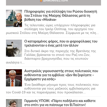
ΔΗΜΟΦΙΛΈΣΤΕΡΑ
Πληροφορίες για σύλληψη του Ρώσου διοικητή
του Στόλου της Mαύρης Θάλασσας μετά τη
βύθιση του «Moskva»
Τις τελευταίες ώρες υπάρχουν πληροφορίες για
σύλληψη του Ιγκόρ Οσίποφ, του αρχηγού του
ρωσικού Στόλου στη Μαύρη Θάλασσα. Σύμφωνα με τις πλη...
Ο καταραμένος φάρος, που οι φαροφύλακες του
τρελαίνονταν ο ένας μετά τον άλλον
Στο δυτικό άκρο της περιοχής της Βρετάνης της
Γαλλίας βρίσκεται το στενό του Ραζ-ντε-Σεν,
διάσπαρτο βραχονησίδες που τις κτυπούν
ανελέητα τ...
Αυστραλός γερουσιαστής στους πολιτικούς που
ευθύνονται για τα εμβόλια: «Δεν θα ξεφύγετε –
Ερχόμαστε για εσάς»
Ένα ξεκάθαρο μήνυμα προς τους πολιτικούς που
ευθύνονται για τους μαζικούς εμβολιασμούς για
τον Covid-19 και τις παρενέργειες που προκάλεσαν...
Γερμανός ΥΠΟΙΚ: «Πάρτε ποδήλατο και καθίστε
στο σπίτι για να πιέσουμε τον Β.Πούτιν»!