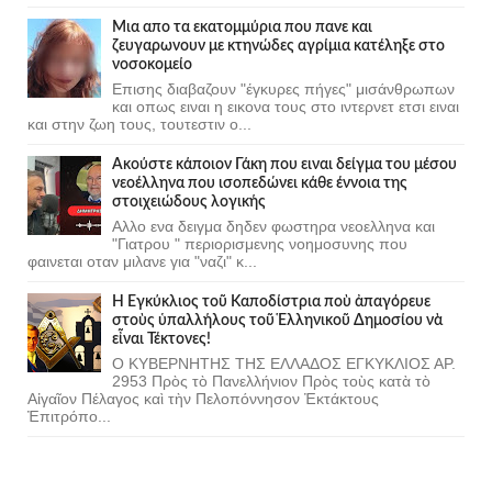
Μια απο τα εκατομμύρια που πανε και
ζευγαρωνουν με κτηνώδες αγρίμια κατέληξε στο
νοσοκομείο
Επισης διαβαζουν "έγκυρες πήγες" μισάνθρωπων
και οπως ειναι η εικονα τους στο ιντερνετ ετσι ειναι
και στην ζωη τους, τουτεστιν ο...
Ακούστε κάποιον Γάκη που ειναι δείγμα του μέσου
νεοέλληνα που ισοπεδώνει κάθε έννοια της
στοιχειώδους λογικής
Αλλο ενα δειγμα δηδεν φωστηρα νεοελληνα και
"Γιατρου " περιορισμενης νοημοσυνης που
φαινεται οταν μιλανε για "ναζι" κ...
Ἡ Ἐγκύκλιος τοῦ Καποδίστρια ποὺ ἀπαγόρευε
στοὺς ὑπαλλήλους τοῦ Ἑλληνικοῦ Δημοσίου νὰ
εἶναι Τέκτονες!
Ο ΚΥΒΕΡΝΗΤΗΣ ΤΗΣ ΕΛΛΑΔΟΣ ΕΓΚΥΚΛΙΟΣ ΑΡ.
2953 Πρὸς τὸ Πανελλήνιον Πρὸς τοὺς κατὰ τὸ
Αἰγαῖον Πέλαγος καὶ τὴν Πελοπόννησον Ἐκτάκτους
Ἐπιτρόπο...