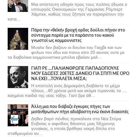
Μια απίστευτη οδηγία προς τους πολίτες έδωσε ο
υπουργός Οικονομικών της Γερμανίας Ρόμπερτ
Χάμπεκ, καθώς τους ζήτησε να περιορίσουν την
κατα...
Πάρα την «θεϊκή» βροχή ορδες δούλοι πήγαν στο
σύνταγμα παρέα με τα παράσιτα του κακού
γνωστοί ως κομμουνιστες
Μυαλο δεν βαζουν οι δουλοι του Γιαχβε και των
φυλων του εδω και πανω απο 20 αιωνες ουτε με
τα διαβολικα κομμουνιστικα μπολια εβαλαν μαλ...
ΓΙΑΤΙ ΡΕ ....ΠΑΛΙΑΝΘΡΩΠΕ ΠΑΠΑΔΟΠΟΥΛΕ
ΜΟΥ ΕΔΩΣΕΣ 20ΕΤΕΣ ΔΑΝΕΙΟ ΓΙΑ ΣΠΙΤΙ ΜΕ ΟΡΟ
ΝΑ ΕΧΕΙ ...ΤΟΥΑΛΕΤΑ ΜΕΣΑ;
Η επιστολή ενός Δημοκράτη,διαβάστε το μέχρι
τέλους...40 χρόνια μετά και ακόμα τυραννάς τα ....
καημένα παιδιά της νέας τάξης. Γιατί βρε άθ...
Άλλη μια που διάβαζε έγκυρες πήγες των
μισάνθρωπων πήγε αδιάβαστη ενώ έκανε διακοπές
Δηθεν βαρύ πένθος προκάλεσε στα Νέα Στύρα
Ευβοίας ο αιφνίδιος θάνατος μιας 56χρονης
γυναίκας, η οποία βρέθηκε νεκρή δίπλα στο
σταθμευμένο αυ...