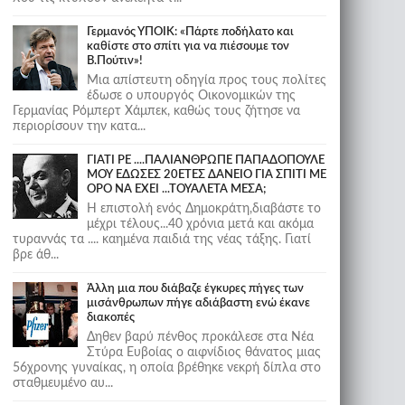
Γερμανός ΥΠΟΙΚ: «Πάρτε ποδήλατο και
καθίστε στο σπίτι για να πιέσουμε τον
Β.Πούτιν»!
Μια απίστευτη οδηγία προς τους πολίτες
έδωσε ο υπουργός Οικονομικών της
Γερμανίας Ρόμπερτ Χάμπεκ, καθώς τους ζήτησε να
περιορίσουν την κατα...
ΓΙΑΤΙ ΡΕ ....ΠΑΛΙΑΝΘΡΩΠΕ ΠΑΠΑΔΟΠΟΥΛΕ
ΜΟΥ ΕΔΩΣΕΣ 20ΕΤΕΣ ΔΑΝΕΙΟ ΓΙΑ ΣΠΙΤΙ ΜΕ
ΟΡΟ ΝΑ ΕΧΕΙ ...ΤΟΥΑΛΕΤΑ ΜΕΣΑ;
Η επιστολή ενός Δημοκράτη,διαβάστε το
μέχρι τέλους...40 χρόνια μετά και ακόμα
τυραννάς τα .... καημένα παιδιά της νέας τάξης. Γιατί
βρε άθ...
Άλλη μια που διάβαζε έγκυρες πήγες των
μισάνθρωπων πήγε αδιάβαστη ενώ έκανε
διακοπές
Δηθεν βαρύ πένθος προκάλεσε στα Νέα
Στύρα Ευβοίας ο αιφνίδιος θάνατος μιας
56χρονης γυναίκας, η οποία βρέθηκε νεκρή δίπλα στο
σταθμευμένο αυ...