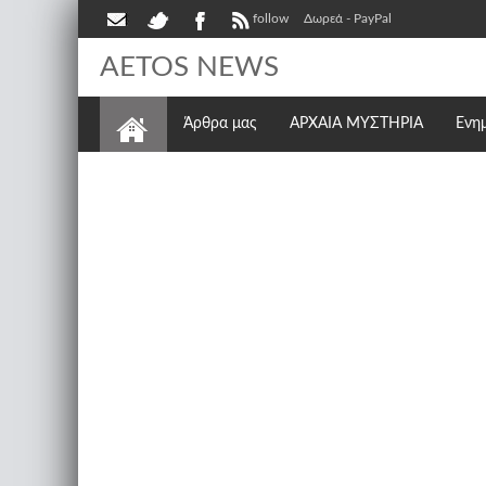
follow
Δωρεά - PayPal
AETOS NEWS
Άρθρα μας
ΑΡΧΑΙΑ ΜΥΣΤΗΡΙΑ
Ενη