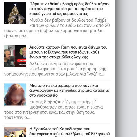
Πάρα την «θεϊκή» βροχή ορδες δούλοι πήγαν
στο σύνταγμα παρέα με τα παράσιτα του
κακού γνωστοί ως κομμουνιστες
Μυαλο δεν βαζουν οι δουλοι του Γιαχβε
και των φυλων του εδω και πανω απο 20
αιωνες ουτε με τα διαβολικα κομμουνιστικα μπολια
εβαλαν μαλ...
Ακούστε κάποιον Γάκη που ειναι δείγμα του
μέσου νεοέλληνα που ισοπεδώνει κάθε
έννοια της στοιχειώδους λογικής
Αλλο ενα δειγμα δηδεν φωστηρα
νεοελληνα και "Γιατρου " περιορισμενης
νοημοσυνης που φαινεται οταν μιλανε για "ναζι" κ...
Μια απο τα εκατομμύρια που πανε και
ζευγαρωνουν με κτηνώδες αγρίμια κατέληξε
στο νοσοκομείο
Επισης διαβαζουν "έγκυρες πήγες"
μισάνθρωπων και οπως ειναι η εικονα
τους στο ιντερνετ ετσι ειναι και στην ζωη τους,
τουτεστιν ο...
Ἡ Ἐγκύκλιος τοῦ Καποδίστρια ποὺ
ἀπαγόρευε στοὺς ὑπαλλήλους τοῦ Ἑλληνικοῦ