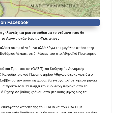
αγκλαντές και μεσοπρόθεσμα το ντόμινο που θα
 το Αφγανιστάν έως τις Φιλιππίνες
αλέσει σεισμικό ντόμινο αλλά λόγω της μεγάλης απόστασης
 Ευθύμιος Λέκκας, σε δηλώσεις του στο Αθηναϊκό Πρακτορείο
ού και Προστασίας (ΟΑΣΠ) και Καθηγητής Δυναμικής
 Καποδιστριακού Πανεπιστημίου Αθηνών διευκρίνισε ότι ο
υ Σαββάτου την ασιατική χώρα, θα ενεργοποιήσει άμεσα ρήγμα
θα προκαλέσει θα πλήξει την ευρύτερη περιοχή από το
– 8 Ρίχτερ σε βάθος χρόνου από μερικούς μήνες έως τα
λ, επικεφαλής αποστολής του ΕΚΠΑ και του ΟΑΣΠ με
αι τεχνικής βοήθειας, ενώ θα αποκομίσει, όπως είπε, μεγάλη