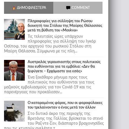
ΔΗΜΟΦΙΛΈΣΤΕΡΑ
COMMENT
Πληροφορίες για σύλληψη του Ρώσου
διοικητή του Στόλου της Mαύρης Θάλασσας
μετά τη βύθιση του «Moskva»
Τις τελευταίες ώρες υπάρχουν
πληροφορίες για σύλληψη του Ιγκόρ
Οσίποφ, του αρχηγού του ρωσικού Στόλου στη
Μαύρη Θάλασσα. Σύμφωνα με τις πλη...
Αυστραλός γερουσιαστής στους πολιτικούς
που ευθύνονται για τα εμβόλια: «Δεν θα
ξεφύγετε – Ερχόμαστε για εσάς»
Ένα ξεκάθαρο μήνυμα προς τους
πολιτικούς που ευθύνονται για τους
μαζικούς εμβολιασμούς για τον Covid-19 και τις
παρενέργειες που προκάλεσαν...
Ο καταραμένος φάρος, που οι φαροφύλακες
του τρελαίνονταν ο ένας μετά τον άλλον
Στο δυτικό άκρο της περιοχής της
Βρετάνης της Γαλλίας βρίσκεται το στενό
του Ραζ-ντε-Σεν, διάσπαρτο βραχονησίδες
που τις κτυπούν ανελέητα τ...