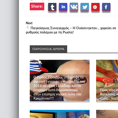
Share:
Next
Παγκόσμιος Συναγερμός – Η Ουάσινγκτον… χορεύει σε
ρυθμούς πολέμου με τη Ρωσία!
ΠΑΡΟΜΟΙΑ ΑΡΘΡΑ
Ο Ρώσος Πρόεδρος υπέγραψε το
σχετικό έγγραφο ανακήρυξης του
2016 σε «έτος Ελλάδας» και το
έγγραφο αυτό δημοσιεύτηκε
Προς νέες 
στην επίσημη νομική πύλη του
Βαλκάνια, κ
Κρεμλίνου!!!!
εμείς… λιαζ