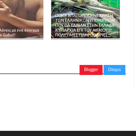
ΠΟΙΟΙ ΑΠΑΓΟΡΕΥΟΥΝΕ ΧΡΗΣΗ
ΤΩΝ ΕΛΛΗΝΙΚΩΝ ΥΠΕΡΟΠΛΩΝ
ΠΟΥ ΘΑ ΕΔΙΝΑΝ ΣΤΗΝ ΕΛΛΑΔΑ
λάνεις με ένα άγγιγμα
ΚΥΡΙΑΡΧΙΑ ΕΠΙ ΤΟΥ ΑΙΓΑΙΟΥ!!!!
ο ζώδιο!!
ΠΟΛΥΤΙΜΕΣ ΠΛΗΡΟΦΟΡΙΕΣ!!!
Blogger
Disqus