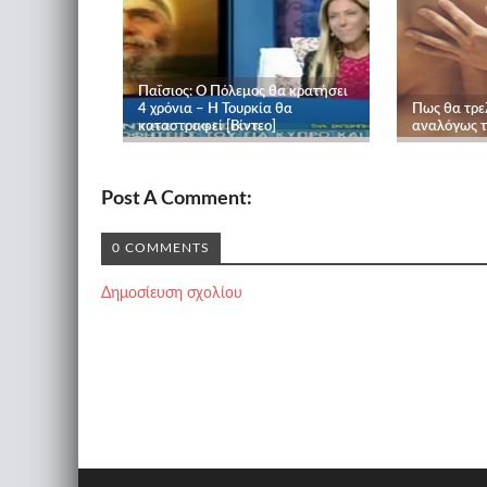
Παΐσιος: O Πόλεμος θα κρατήσει
4 χρόνια – Η Τουρκία θα
Πως θα τρε
καταστραφεί [Βίντεο]
αναλόγως τ
Post A Comment:
0 COMMENTS
Δημοσίευση σχολίου