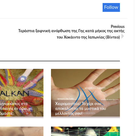
Follow
Previous
Τεράστια ξαφνική ανόρθωση της Γης κατά μήκος της ακτής
του Χοκάιντο της Ιαπωνίας (Βίντεο)
συγκρούσεις στα
Χειρομαντεία! Το χέρι σου
αταιγίς εν όψει, κι
αποκαλύπτει τα μυστικά του
όμαστε;
μέλλοντός σου!