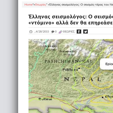
Home
"»
Θεωρίες
" »
Έλληνας σεισμολόγος: Ο σεισμός-τέρας του Νεπ
Έλληνας σεισμολόγος: Ο σεισμό
«ντόμινο» αλλά δεν θα επηρεάσε
..
4/28/2015
_
0
ΘΕΩΡΊΕΣ,