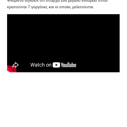
Φλόριντα δήλωσε ότι υπάρχει ένα μεγάλο ενυδρείο όπου
κρατούνται 7 γοργόνες και οι οποίες μελετούνται.