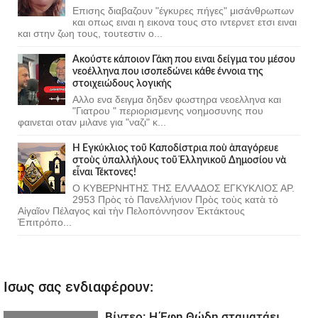
Επισης διαβαζουν "έγκυρες πήγες" μισάνθρωπων
και οπως ειναι η εικονα τους στο ιντερνετ ετσι ειναι
και στην ζωη τους, τουτεστιν ο...
Ακούστε κάποιον Γάκη που ειναι δείγμα του μέσου
νεοέλληνα που ισοπεδώνει κάθε έννοια της
στοιχειώδους λογικής
Αλλο ενα δειγμα δηδεν φωστηρα νεοελληνα και
"Γιατρου " περιορισμενης νοημοσυνης που
φαινεται οταν μιλανε για "ναζι" κ...
Ἡ Ἐγκύκλιος τοῦ Καποδίστρια ποὺ ἀπαγόρευε
στοὺς ὑπαλλήλους τοῦ Ἑλληνικοῦ Δημοσίου νὰ
εἶναι Τέκτονες!
Ο ΚΥΒΕΡΝΗΤΗΣ ΤΗΣ ΕΛΛΑΔΟΣ ΕΓΚΥΚΛΙΟΣ ΑΡ.
2953 Πρὸς τὸ Πανελλήνιον Πρὸς τοὺς κατὰ τὸ
Αἰγαῖον Πέλαγος καὶ τὴν Πελοπόννησον Ἐκτάκτους
Ἐπιτρόπο...