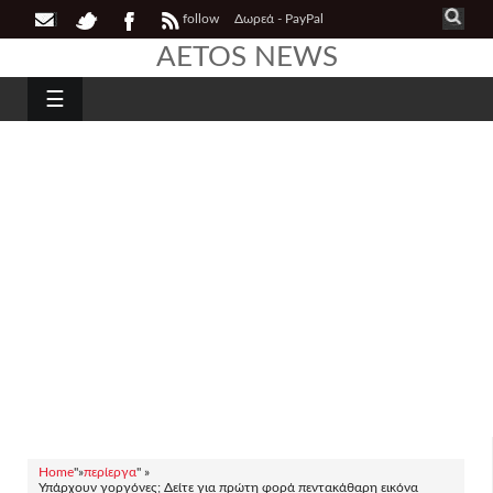
follow
Δωρεά - PayPal
AETOS NEWS
☰
Home
"»
περίεργα
" »
Υπάρχουν γοργόνες; Δείτε για πρώτη φορά πεντακάθαρη εικόνα