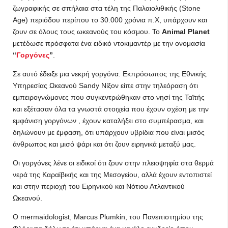
ζωγραφικής σε σπήλαια στα τέλη της Παλαιολιθικής (Stone
Age) περιόδου περίπου το 30.000 χρόνια π.Χ, υπάρχουν και
ζουν σε όλους τους ωκεανούς του κόσμου. Το
Animal Planet
μετέδωσε πρόσφατα ένα ειδικό ντοκιμαντέρ με την ονομασία
“
Γοργόνες
”
.
Σε αυτό έδειξε μια νεκρή γοργόνα. Εκπρόσωπος της Εθνικής
Υπηρεσίας Ωκεανού Sandy Νίξον είπε στην τηλεόραση ότι
εμπειρογνώμονες που συγκεντρώθηκαν στο νησί της Ταϊτής
και εξέτασαν όλα τα γνωστά στοιχεία που έχουν σχέση με την
εμφάνιση γοργόνων , έχουν καταλήξει στο συμπέρασμα, και
δηλώνουν με έμφαση, ότι υπάρχουν υβρίδια που είναι μισός
άνθρωπος και μισό ψάρι και ότι ζουν ειρηνικά μεταξύ μας.
Οι γοργόνες λένε οι ειδικοί ότι ζουν στην πλειοψηφία στα θερμά
νερά της Καραϊβικής και της Μεσογείου, αλλά έχουν εντοπιστεί
και στην περιοχή του Ειρηνικού και Νότιου Ατλαντικού
Ωκεανού.
Ο mermaidologist, Marcus Plumkin, του Πανεπιστημίου της