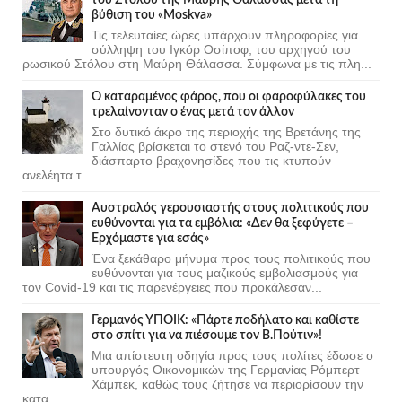
βύθιση του «Moskva»
Τις τελευταίες ώρες υπάρχουν πληροφορίες για
σύλληψη του Ιγκόρ Οσίποφ, του αρχηγού του
ρωσικού Στόλου στη Μαύρη Θάλασσα. Σύμφωνα με τις πλη...
Ο καταραμένος φάρος, που οι φαροφύλακες του
τρελαίνονταν ο ένας μετά τον άλλον
Στο δυτικό άκρο της περιοχής της Βρετάνης της
Γαλλίας βρίσκεται το στενό του Ραζ-ντε-Σεν,
διάσπαρτο βραχονησίδες που τις κτυπούν
ανελέητα τ...
Αυστραλός γερουσιαστής στους πολιτικούς που
ευθύνονται για τα εμβόλια: «Δεν θα ξεφύγετε –
Ερχόμαστε για εσάς»
Ένα ξεκάθαρο μήνυμα προς τους πολιτικούς που
ευθύνονται για τους μαζικούς εμβολιασμούς για
τον Covid-19 και τις παρενέργειες που προκάλεσαν...
Γερμανός ΥΠΟΙΚ: «Πάρτε ποδήλατο και καθίστε
στο σπίτι για να πιέσουμε τον Β.Πούτιν»!
Μια απίστευτη οδηγία προς τους πολίτες έδωσε ο
υπουργός Οικονομικών της Γερμανίας Ρόμπερτ
Χάμπεκ, καθώς τους ζήτησε να περιορίσουν την
κατα...