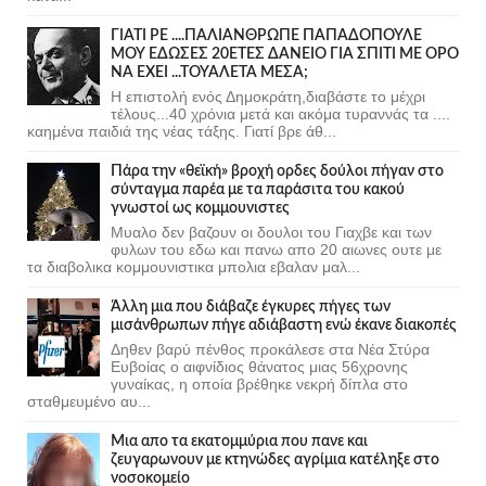
ΓΙΑΤΙ ΡΕ ....ΠΑΛΙΑΝΘΡΩΠΕ ΠΑΠΑΔΟΠΟΥΛΕ
ΜΟΥ ΕΔΩΣΕΣ 20ΕΤΕΣ ΔΑΝΕΙΟ ΓΙΑ ΣΠΙΤΙ ΜΕ ΟΡΟ
ΝΑ ΕΧΕΙ ...ΤΟΥΑΛΕΤΑ ΜΕΣΑ;
Η επιστολή ενός Δημοκράτη,διαβάστε το μέχρι
τέλους...40 χρόνια μετά και ακόμα τυραννάς τα ....
καημένα παιδιά της νέας τάξης. Γιατί βρε άθ...
Πάρα την «θεϊκή» βροχή ορδες δούλοι πήγαν στο
σύνταγμα παρέα με τα παράσιτα του κακού
γνωστοί ως κομμουνιστες
Μυαλο δεν βαζουν οι δουλοι του Γιαχβε και των
φυλων του εδω και πανω απο 20 αιωνες ουτε με
τα διαβολικα κομμουνιστικα μπολια εβαλαν μαλ...
Άλλη μια που διάβαζε έγκυρες πήγες των
μισάνθρωπων πήγε αδιάβαστη ενώ έκανε διακοπές
Δηθεν βαρύ πένθος προκάλεσε στα Νέα Στύρα
Ευβοίας ο αιφνίδιος θάνατος μιας 56χρονης
γυναίκας, η οποία βρέθηκε νεκρή δίπλα στο
σταθμευμένο αυ...
Μια απο τα εκατομμύρια που πανε και
ζευγαρωνουν με κτηνώδες αγρίμια κατέληξε στο
νοσοκομείο