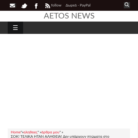
follow
Δωρεά - PayPal
AETOS NEWS
☰
Home
"»
αληθειες
" »
άρθρα μου
" »
ΣΟΚ! ΤΕΛΙΚΆ ΉΤΑΝ ΑΛΉΘΕΙΑ! Δεν υπάρχουν πτώματα στο