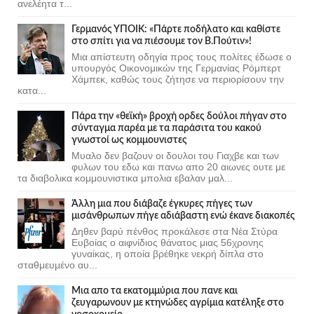
ανελέητα τ...
Γερμανός ΥΠΟΙΚ: «Πάρτε ποδήλατο και καθίστε
στο σπίτι για να πιέσουμε τον Β.Πούτιν»!
Μια απίστευτη οδηγία προς τους πολίτες έδωσε ο
υπουργός Οικονομικών της Γερμανίας Ρόμπερτ
Χάμπεκ, καθώς τους ζήτησε να περιορίσουν την
κατα...
Πάρα την «θεϊκή» βροχή ορδες δούλοι πήγαν στο
σύνταγμα παρέα με τα παράσιτα του κακού
γνωστοί ως κομμουνιστες
Μυαλο δεν βαζουν οι δουλοι του Γιαχβε και των
φυλων του εδω και πανω απο 20 αιωνες ουτε με
τα διαβολικα κομμουνιστικα μπολια εβαλαν μαλ...
Άλλη μια που διάβαζε έγκυρες πήγες των
μισάνθρωπων πήγε αδιάβαστη ενώ έκανε διακοπές
Δηθεν βαρύ πένθος προκάλεσε στα Νέα Στύρα
Ευβοίας ο αιφνίδιος θάνατος μιας 56χρονης
γυναίκας, η οποία βρέθηκε νεκρή δίπλα στο
σταθμευμένο αυ...
Μια απο τα εκατομμύρια που πανε και
ζευγαρωνουν με κτηνώδες αγρίμια κατέληξε στο