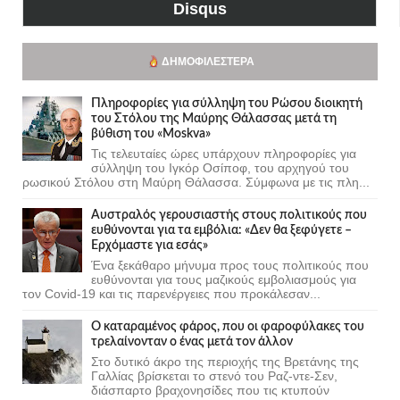
Disqus
ΔΗΜΟΦΙΛΈΣΤΕΡΑ
Πληροφορίες για σύλληψη του Ρώσου διοικητή
του Στόλου της Mαύρης Θάλασσας μετά τη
βύθιση του «Moskva»
Τις τελευταίες ώρες υπάρχουν πληροφορίες για
σύλληψη του Ιγκόρ Οσίποφ, του αρχηγού του
ρωσικού Στόλου στη Μαύρη Θάλασσα. Σύμφωνα με τις πλη...
Αυστραλός γερουσιαστής στους πολιτικούς που
ευθύνονται για τα εμβόλια: «Δεν θα ξεφύγετε –
Ερχόμαστε για εσάς»
Ένα ξεκάθαρο μήνυμα προς τους πολιτικούς που
ευθύνονται για τους μαζικούς εμβολιασμούς για
τον Covid-19 και τις παρενέργειες που προκάλεσαν...
Ο καταραμένος φάρος, που οι φαροφύλακες του
τρελαίνονταν ο ένας μετά τον άλλον
Στο δυτικό άκρο της περιοχής της Βρετάνης της
Γαλλίας βρίσκεται το στενό του Ραζ-ντε-Σεν,
διάσπαρτο βραχονησίδες που τις κτυπούν