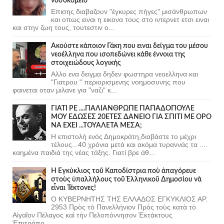
νοσοκομείο
Επισης διαβαζουν "έγκυρες πήγες" μισάνθρωπων
και οπως ειναι η εικονα τους στο ιντερνετ ετσι ειναι
και στην ζωη τους, τουτεστιν ο...
Ακούστε κάποιον Γάκη που ειναι δείγμα του μέσου
νεοέλληνα που ισοπεδώνει κάθε έννοια της
στοιχειώδους λογικής
Αλλο ενα δειγμα δηδεν φωστηρα νεοελληνα και
"Γιατρου " περιορισμενης νοημοσυνης που
φαινεται οταν μιλανε για "ναζι" κ...
ΓΙΑΤΙ ΡΕ ....ΠΑΛΙΑΝΘΡΩΠΕ ΠΑΠΑΔΟΠΟΥΛΕ
ΜΟΥ ΕΔΩΣΕΣ 20ΕΤΕΣ ΔΑΝΕΙΟ ΓΙΑ ΣΠΙΤΙ ΜΕ ΟΡΟ
ΝΑ ΕΧΕΙ ...ΤΟΥΑΛΕΤΑ ΜΕΣΑ;
Η επιστολή ενός Δημοκράτη,διαβάστε το μέχρι
τέλους...40 χρόνια μετά και ακόμα τυραννάς τα ....
καημένα παιδιά της νέας τάξης. Γιατί βρε άθ...
Ἡ Ἐγκύκλιος τοῦ Καποδίστρια ποὺ ἀπαγόρευε
στοὺς ὑπαλλήλους τοῦ Ἑλληνικοῦ Δημοσίου νὰ
εἶναι Τέκτονες!
Ο ΚΥΒΕΡΝΗΤΗΣ ΤΗΣ ΕΛΛΑΔΟΣ ΕΓΚΥΚΛΙΟΣ ΑΡ.
2953 Πρὸς τὸ Πανελλήνιον Πρὸς τοὺς κατὰ τὸ
Αἰγαῖον Πέλαγος καὶ τὴν Πελοπόννησον Ἐκτάκτους
Ἐπιτρόπο...