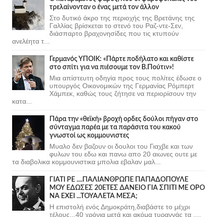
τρελαίνονταν ο ένας μετά τον άλλον
Στο δυτικό άκρο της περιοχής της Βρετάνης της
Γαλλίας βρίσκεται το στενό του Ραζ-ντε-Σεν,
διάσπαρτο βραχονησίδες που τις κτυπούν
ανελέητα τ...
Γερμανός ΥΠΟΙΚ: «Πάρτε ποδήλατο και καθίστε
στο σπίτι για να πιέσουμε τον Β.Πούτιν»!
Μια απίστευτη οδηγία προς τους πολίτες έδωσε ο
υπουργός Οικονομικών της Γερμανίας Ρόμπερτ
Χάμπεκ, καθώς τους ζήτησε να περιορίσουν την
κατα...
Πάρα την «θεϊκή» βροχή ορδες δούλοι πήγαν στο
σύνταγμα παρέα με τα παράσιτα του κακού
γνωστοί ως κομμουνιστες
Μυαλο δεν βαζουν οι δουλοι του Γιαχβε και των
φυλων του εδω και πανω απο 20 αιωνες ουτε με
τα διαβολικα κομμουνιστικα μπολια εβαλαν μαλ...
ΓΙΑΤΙ ΡΕ ....ΠΑΛΙΑΝΘΡΩΠΕ ΠΑΠΑΔΟΠΟΥΛΕ
ΜΟΥ ΕΔΩΣΕΣ 20ΕΤΕΣ ΔΑΝΕΙΟ ΓΙΑ ΣΠΙΤΙ ΜΕ ΟΡΟ
ΝΑ ΕΧΕΙ ...ΤΟΥΑΛΕΤΑ ΜΕΣΑ;
Η επιστολή ενός Δημοκράτη,διαβάστε το μέχρι
τέλους...40 χρόνια μετά και ακόμα τυραννάς τα ....