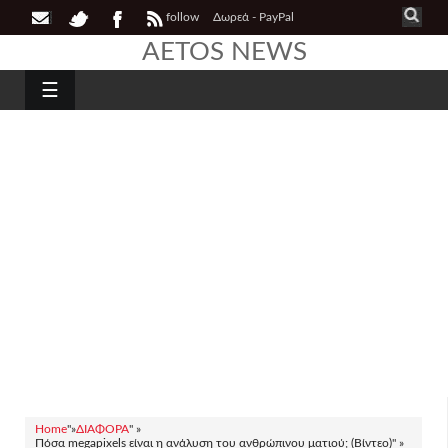
follow
Δωρεά - PayPal
AETOS NEWS
☰
Home
"»
ΔΙΑΦΟΡΑ
" »
Πόσα megapixels είναι η ανάλυση του ανθρώπινου ματιού; (Βίντεο)" »