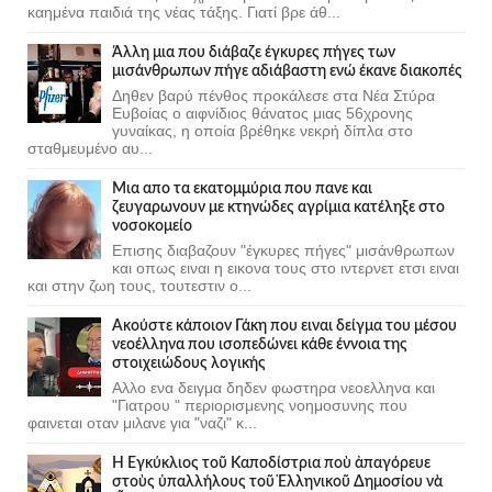
καημένα παιδιά της νέας τάξης. Γιατί βρε άθ...
Άλλη μια που διάβαζε έγκυρες πήγες των
μισάνθρωπων πήγε αδιάβαστη ενώ έκανε διακοπές
Δηθεν βαρύ πένθος προκάλεσε στα Νέα Στύρα
Ευβοίας ο αιφνίδιος θάνατος μιας 56χρονης
γυναίκας, η οποία βρέθηκε νεκρή δίπλα στο
σταθμευμένο αυ...
Μια απο τα εκατομμύρια που πανε και
ζευγαρωνουν με κτηνώδες αγρίμια κατέληξε στο
νοσοκομείο
Επισης διαβαζουν "έγκυρες πήγες" μισάνθρωπων
και οπως ειναι η εικονα τους στο ιντερνετ ετσι ειναι
και στην ζωη τους, τουτεστιν ο...
Ακούστε κάποιον Γάκη που ειναι δείγμα του μέσου
νεοέλληνα που ισοπεδώνει κάθε έννοια της
στοιχειώδους λογικής
Αλλο ενα δειγμα δηδεν φωστηρα νεοελληνα και
"Γιατρου " περιορισμενης νοημοσυνης που
φαινεται οταν μιλανε για "ναζι" κ...
Ἡ Ἐγκύκλιος τοῦ Καποδίστρια ποὺ ἀπαγόρευε
στοὺς ὑπαλλήλους τοῦ Ἑλληνικοῦ Δημοσίου νὰ