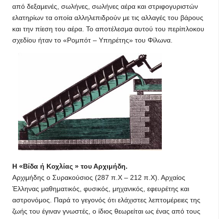
από δεξαμενές, σωλήνες, σωλήνες αέρα και στριφογυριστών
ελατηρίων τα οποία αλληλεπιδρούν με τις αλλαγές του βάρους
και την πίεση του αέρα. Το αποτέλεσμα αυτού του περίπλοκου
σχεδίου ήταν το «Ρομπότ – Υπηρέτης» του Φίλωνα.
Η «Βίδα ή Κοχλίας » του Αρχιμήδη.
Αρχιμήδης ο Συρακούσιος (287 π.Χ – 212 π.Χ). Αρχαίος
Έλληνας μαθηματικός, φυσικός, μηχανικός, εφευρέτης και
αστρονόμος. Παρά το γεγονός ότι ελάχιστες λεπτομέρειες της
ζωής του έγιναν γνωστές, ο ίδιος θεωρείται ως ένας από τους