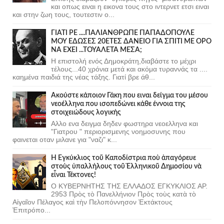
και οπως ειναι η εικονα τους στο ιντερνετ ετσι ειναι
και στην ζωη τους, τουτεστιν ο...
ΓΙΑΤΙ ΡΕ ....ΠΑΛΙΑΝΘΡΩΠΕ ΠΑΠΑΔΟΠΟΥΛΕ
ΜΟΥ ΕΔΩΣΕΣ 20ΕΤΕΣ ΔΑΝΕΙΟ ΓΙΑ ΣΠΙΤΙ ΜΕ ΟΡΟ
ΝΑ ΕΧΕΙ ...ΤΟΥΑΛΕΤΑ ΜΕΣΑ;
Η επιστολή ενός Δημοκράτη,διαβάστε το μέχρι
τέλους...40 χρόνια μετά και ακόμα τυραννάς τα ....
καημένα παιδιά της νέας τάξης. Γιατί βρε άθ...
Ακούστε κάποιον Γάκη που ειναι δείγμα του μέσου
νεοέλληνα που ισοπεδώνει κάθε έννοια της
στοιχειώδους λογικής
Αλλο ενα δειγμα δηδεν φωστηρα νεοελληνα και
"Γιατρου " περιορισμενης νοημοσυνης που
φαινεται οταν μιλανε για "ναζι" κ...
Ἡ Ἐγκύκλιος τοῦ Καποδίστρια ποὺ ἀπαγόρευε
στοὺς ὑπαλλήλους τοῦ Ἑλληνικοῦ Δημοσίου νὰ
εἶναι Τέκτονες!
Ο ΚΥΒΕΡΝΗΤΗΣ ΤΗΣ ΕΛΛΑΔΟΣ ΕΓΚΥΚΛΙΟΣ ΑΡ.
2953 Πρὸς τὸ Πανελλήνιον Πρὸς τοὺς κατὰ τὸ
Αἰγαῖον Πέλαγος καὶ τὴν Πελοπόννησον Ἐκτάκτους
Ἐπιτρόπο...