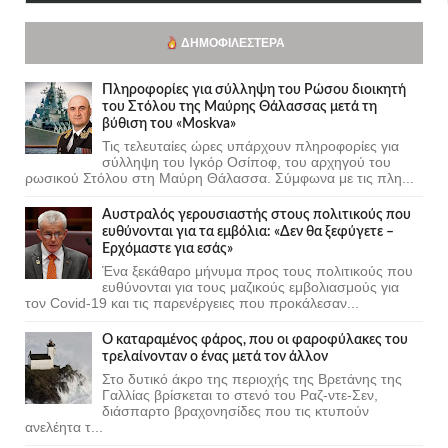
ΔΗΜΟΦΙΛΈΣΤΕΡΑ
Πληροφορίες για σύλληψη του Ρώσου διοικητή
του Στόλου της Mαύρης Θάλασσας μετά τη
βύθιση του «Moskva»
Τις τελευταίες ώρες υπάρχουν πληροφορίες για
σύλληψη του Ιγκόρ Οσίποφ, του αρχηγού του
ρωσικού Στόλου στη Μαύρη Θάλασσα. Σύμφωνα με τις πλη...
Αυστραλός γερουσιαστής στους πολιτικούς που
ευθύνονται για τα εμβόλια: «Δεν θα ξεφύγετε –
Ερχόμαστε για εσάς»
Ένα ξεκάθαρο μήνυμα προς τους πολιτικούς που
ευθύνονται για τους μαζικούς εμβολιασμούς για
τον Covid-19 και τις παρενέργειες που προκάλεσαν...
Ο καταραμένος φάρος, που οι φαροφύλακες του
τρελαίνονταν ο ένας μετά τον άλλον
Στο δυτικό άκρο της περιοχής της Βρετάνης της
Γαλλίας βρίσκεται το στενό του Ραζ-ντε-Σεν,
διάσπαρτο βραχονησίδες που τις κτυπούν
ανελέητα τ...