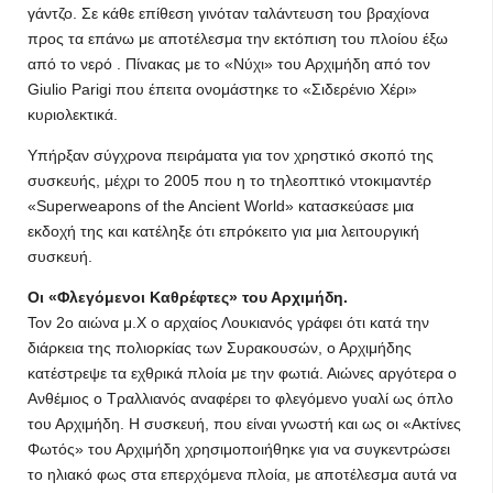
γάντζο. Σε κάθε επίθεση γινόταν ταλάντευση του βραχίονα
προς τα επάνω με αποτέλεσμα την εκτόπιση του πλοίου έξω
από το νερό . Πίνακας με το «Νύχι» του Αρχιμήδη από τον
Giulio Parigi που έπειτα ονομάστηκε το «Σιδερένιο Χέρι»
κυριολεκτικά.
Υπήρξαν σύγχρονα πειράματα για τον χρηστικό σκοπό της
συσκευής, μέχρι το 2005 που η το τηλεοπτικό ντοκιμαντέρ
«Superweapons of the Ancient World» κατασκεύασε μια
εκδοχή της και κατέληξε ότι επρόκειτο για μια λειτουργική
συσκευή.
Οι «Φλεγόμενοι Καθρέφτες» του Αρχιμήδη.
Τον 2ο αιώνα μ.Χ ο αρχαίος Λουκιανός γράφει ότι κατά την
διάρκεια της πολιορκίας των Συρακουσών, ο Αρχιμήδης
κατέστρεψε τα εχθρικά πλοία με την φωτιά. Αιώνες αργότερα ο
Ανθέμιος ο Τραλλιανός αναφέρει το φλεγόμενο γυαλί ως όπλο
του Αρχιμήδη. Η συσκευή, που είναι γνωστή και ως οι «Ακτίνες
Φωτός» του Αρχιμήδη χρησιμοποιήθηκε για να συγκεντρώσει
το ηλιακό φως στα επερχόμενα πλοία, με αποτέλεσμα αυτά να