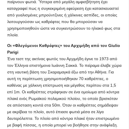
παίρνουν φωτιά. Ύστερα από μεγάλη αμφισβήτηση έχει
καταγραφεί πως η συγκεκριμένη εφεύρεση έχει κατασκευαστεί
από γυαλισμένες μπρούντζινες ή χάλκινες ασπίδες, οι οποίες
λειτουργούσαν ως καθρέφτες που θα μπορούσαν να
χρησιμοποιηθούν ώστε να συγκεντρώσουν το ηλιακό φως στα
πλοία.
Οι «Φλεγόμενοι Καθρέφτες» του Αρχιμήδη από τον Giulio
Parigi
Ένα τεστ της ακτίνας φωτός του Αρχιμήδη έγινε το 1973 από
τον Έλληνα επιστήμονα Ιωάννη Σακκά. Το πείραμα έλαβε χώρα
στη ναυτική βάση του Σκαραμαγκά έξω από την Αθήνα. Για
αυτή τη περίπτωση χρησιμοποιήθηκαν 70 καθρέπτες, ο
καθένας με χάλκινη επίστρωση και μέγεθος περίπου στα 1,5
επί 1m. Οι καθρέπτες στράφηκαν σε ένα ομοίωμα από κόντρα
πλακέ ενός Ρωμαϊκού πολεμικού πλοίου, το οποίο βρισκόταν
σε απόσταση κοντά στα 50m. Όταν οι καθρέπτες σημάδεψαν
με ακρίβεια το πλοίο, αυτό έπιασε φωτιά μέσα σε λίγα
δευτερόλεπτα. Το πλοίο από κόντρα πλακέ ήταν επιστρωμένο
με βαφή πίσσας, η οποία μπορεί να βοήθησε στην ανάφλεξη.