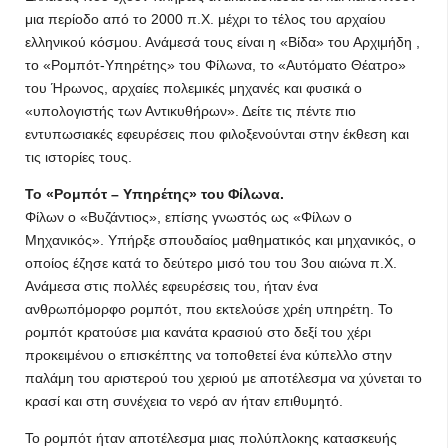
μια περίοδο από το 2000 π.Χ. μέχρι το τέλος του αρχαίου
ελληνικού κόσμου. Ανάμεσά τους είναι η «Βίδα» του Αρχιμήδη ,
το «Ρομπότ-Υπηρέτης» του Φίλωνα, το «Αυτόματο Θέατρο»
του Ήρωνος, αρχαίες πολεμικές μηχανές και φυσικά ο
«υπολογιστής των Αντικυθήρων». Δείτε τις πέντε πιο
εντυπωσιακές εφευρέσεις που φιλοξενούνται στην έκθεση και
τις ιστορίες τους.
Το «Ρομπότ – Υπηρέτης» του Φίλωνα.
Φίλων ο «Βυζάντιος», επίσης γνωστός ως «Φίλων ο
Μηχανικός». Υπήρξε σπουδαίος μαθηματικός και μηχανικός, ο
οποίος έζησε κατά το δεύτερο μισό του του 3ου αιώνα π.Χ.
Ανάμεσα στις πολλές εφευρέσεις του, ήταν ένα
ανθρωπόμορφο ρομπότ, που εκτελούσε χρέη υπηρέτη. Το
ρομπότ κρατούσε μια κανάτα κρασιού στο δεξί του χέρι
προκειμένου ο επισκέπτης να τοποθετεί ένα κύπελλο στην
παλάμη του αριστερού του χεριού με αποτέλεσμα να χύνεται το
κρασί και στη συνέχεια το νερό αν ήταν επιθυμητό.
Το ρομπότ ήταν αποτέλεσμα μιας πολύπλοκης κατασκευής