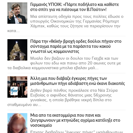
Γερμανός ΥΠΟΙΚ: «Πάρτε ποδήλατο και καθίστε
στο σπίτι για να πιέσουμε τον Β.Πούτιν»!
Μια απίστευτη οδηγία προς τους πολίτες έδωσε ο
υπουργός Οικονομικών της Γερμανίας Ρόμπερτ
Χάμπεκ, καθώς τους ζήτησε να περιορίσουν την
κατα...
Πάρα την «θεϊκή» βροχή ορδες δούλοι πήγαν στο
σύνταγμα παρέα με τα παράσιτα του κακού
γνωστοί ως κομμουνιστες
Μυαλο δεν βαζουν οι δουλοι του Γιαχβε και των
φυλων του εδω και πανω απο 20 αιωνες ουτε με
τα διαβολικα κομμουνιστικα μπολια εβαλαν μαλ...
Άλλη μια που διάβαζε έγκυρες πήγες των
μισάνθρωπων πήγε αδιάβαστη ενώ έκανε διακοπές
Δηθεν βαρύ πένθος προκάλεσε στα Νέα Στύρα
Ευβοίας ο αιφνίδιος θάνατος μιας 56χρονης
γυναίκας, η οποία βρέθηκε νεκρή δίπλα στο
σταθμευμένο αυ...
Μια απο τα εκατομμύρια που πανε και
ζευγαρωνουν με κτηνώδες αγρίμια κατέληξε στο
νοσοκομείο
Επισης διαβαζουν "έγκυρες πήγες" μισάνθρωπων