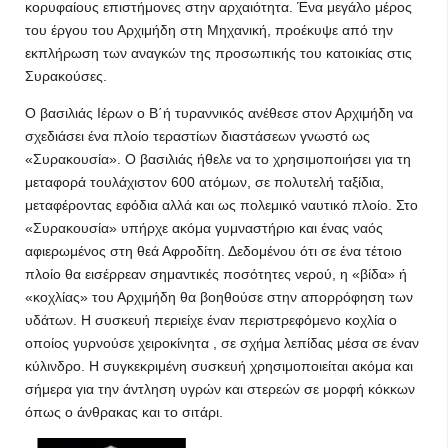
κορυφαίους επιστήμονες στην αρχαιότητα. Ένα μεγάλο μέρος
του έργου του Αρχιμήδη στη Μηχανική, προέκυψε από την
εκπλήρωση των αναγκών της προσωπικής του κατοικίας στις
Συρακούσες.
Ο βασιλιάς Ιέρων ο Β΄ή τυραννικός ανέθεσε στον Αρχιμήδη να
σχεδιάσει ένα πλοίο τεραστίων διαστάσεων γνωστό ως
«Συρακουσία». Ο βασιλιάς ήθελε να το χρησιμοποιήσει για τη
μεταφορά τουλάχιστον 600 ατόμων, σε πολυτελή ταξίδια,
μεταφέροντας εφόδια αλλά και ως πολεμικό ναυτικό πλοίο. Στο
«Συρακουσία» υπήρχε ακόμα γυμναστήριο και ένας ναός
αφιερωμένος στη θεά Αφροδίτη. Δεδομένου ότι σε ένα τέτοιο
πλοίο θα εισέρρεαν σημαντικές ποσότητες νερού, η «βίδα» ή
«κοχλίας» του Αρχιμήδη θα βοηθούσε στην απορρόφηση των
υδάτων. Η συσκευή περιείχε έναν περιστρεφόμενο κοχλία ο
οποίος γυρνούσε χειροκίνητα , σε σχήμα λεπίδας μέσα σε έναν
κύλινδρο. Η συγκεκριμένη συσκευή χρησιμοποιείται ακόμα και
σήμερα για την άντληση υγρών και στερεών σε μορφή κόκκων
όπως ο άνθρακας και το σιτάρι.