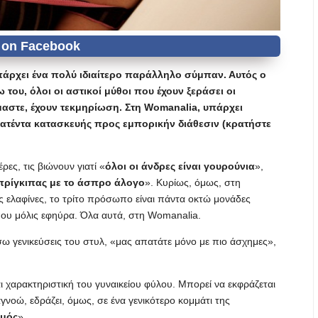
υπάρχει ένα πολύ ιδιαίτερο παράλληλο σύμπαν. Αυτός ο
του, όλοι οι αστικοί μύθοι που έχουν ξεράσει οι
μαστε, έχουν τεκμηρίωση. Στη Womanalia, υπάρχει
 πατέντα κατασκευής προς εμπορικήν διάθεσιν (κρατήστε
ες, τις βιώνουν γιατί «
όλοι οι άνδρες είναι γουρούνια
»,
πρίγκιπας με το άσπρο άλογο
». Κυρίως, όμως, στη
ες ελαφίνες, το τρίτο πρόσωπο είναι πάντα οκτώ μονάδες
ου μόλις εφηύρα. Όλα αυτά, στη Womanalia.
σω γενικεύσεις του στυλ, «μας απατάτε μόνο με πιο άσχημες»,
ναι χαρακτηριστική του γυναικείου φύλου. Μπορεί να εκφράζεται
οώ, εδράζει, όμως, σε ένα γενικότερο κομμάτι της
σμός
».