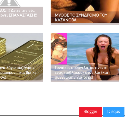
ΟΣ!!! Δείτε την νέα
έρνει ΕΠΑΝΑΣΤΑΣΗ!!
ΜΥΘΟΣ ΤΟ ΣΥΝΔΡΟΜΟ ΤΟΥ
ΚΑΖΑΝΟΒΑ
υνά λόγω συζυγικής
Γυναίκες σούργελα, κατίνες κι
ρμούρας… και βρήκε
ένας «μ@λάκας» στο πλάι (και
υσό!
συγγνώμην για το ρε)
Blogger
Disqus