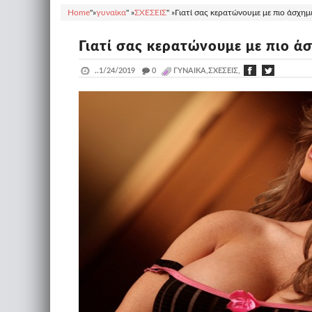
Home
"»
γυναίκα
" »
ΣΧΕΣΕΙΣ
" »
Γιατί σας κερατώνουμε με πιο άσχημε
Γιατί σας κερατώνουμε με πιο άσ
..
1/24/2019
_
0
ΓΥΝΑΊΚΑ,ΣΧΕΣΕΙΣ,