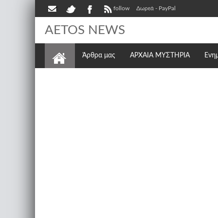
follow
Δωρεά - PayPal
AETOS NEWS
Άρθρα μας
ΑΡΧΑΙΑ ΜΥΣΤΗΡΙΑ
Ενη