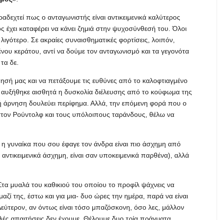
ραδεχτεί πως ο ανταγωνιστής είναι αντικειμενικά καλύτερος
ός έχει καταφέρει να κάνει ζημιά στην ψυχοσύνθεσή του. Όλοι
λιγότερο. Σε ακραίες συναισθηματικές φορτίσεις, λοιπόν,
ου κεράτου, αντί να δούμε τον ανταγωνισμό και τα γεγονότα
τα δε.
σή μας και να πετάξουμε τις ευθύνες από το καλοφτιαγμένο
κι αυξήθηκε αισθητά η δυσκολία διέλευσης από το κούφωμα της
ή άρνηση δουλεύει περίφημα. Αλλά, την επόμενη φορά που ο
στον Ρούντολφ και τους υπόλοιπους ταράνδους, θέλω να
 η γυναίκα που σου έφαγε τον άνδρα είναι πιο άσχημη από
ί αντικειμενικά άσχημη, είναι σαν υποκειμενικά παρθένα), αλλά
 Στα μυαλά του καθικιού του οποίου το προφίλ ψάχνεις να
 μαζί της, έστω και για μια- δυο ώρες την ημέρα, παρά να είναι
Δεύτερον, αν όντως είναι τόσο μπαζόσκονη, όσο λες, μάλλον
λές απαιτήσεις δεν έχουμε. Θέλουμε δυο τρία πράγματα,