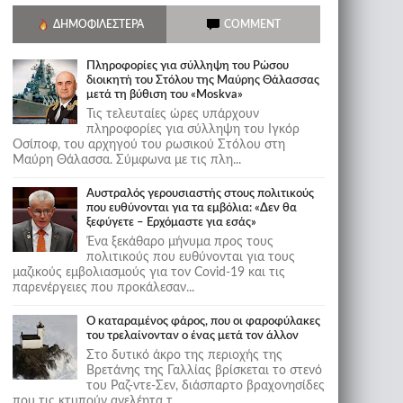
ΔΗΜΟΦΙΛΈΣΤΕΡΑ
COMMENT
Πληροφορίες για σύλληψη του Ρώσου
διοικητή του Στόλου της Mαύρης Θάλασσας
μετά τη βύθιση του «Moskva»
Τις τελευταίες ώρες υπάρχουν
πληροφορίες για σύλληψη του Ιγκόρ
Οσίποφ, του αρχηγού του ρωσικού Στόλου στη
Μαύρη Θάλασσα. Σύμφωνα με τις πλη...
Αυστραλός γερουσιαστής στους πολιτικούς
που ευθύνονται για τα εμβόλια: «Δεν θα
ξεφύγετε – Ερχόμαστε για εσάς»
Ένα ξεκάθαρο μήνυμα προς τους
πολιτικούς που ευθύνονται για τους
μαζικούς εμβολιασμούς για τον Covid-19 και τις
παρενέργειες που προκάλεσαν...
Ο καταραμένος φάρος, που οι φαροφύλακες
του τρελαίνονταν ο ένας μετά τον άλλον
Στο δυτικό άκρο της περιοχής της
Βρετάνης της Γαλλίας βρίσκεται το στενό
του Ραζ-ντε-Σεν, διάσπαρτο βραχονησίδες
που τις κτυπούν ανελέητα τ...