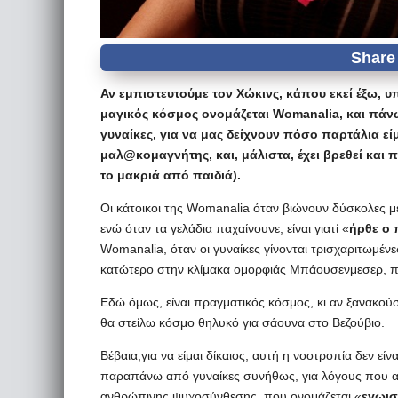
Αν εμπιστευτούμε τον Χώκινς, κάπου εκεί έξω, 
μαγικός κόσμος ονομάζεται Womanalia, και πάνω 
γυναίκες, για να μας δείχνουν πόσο παρτάλια εί
μαλ@κομαγνήτης, και, μάλιστα, έχει βρεθεί και
το μακριά από παιδιά).
Οι κάτοικοι της Womanalia όταν βιώνουν δύσκολες μέρ
ενώ όταν τα γελάδια παχαίνουνε, είναι γιατί «
ήρθε ο 
Womanalia, όταν οι γυναίκες γίνονται τρισχαριτωμέν
κατώτερο στην κλίμακα ομορφιάς Μπάουσενμεσερ, π
Εδώ όμως, είναι πραγματικός κόσμος, κι αν ξανακού
θα στείλω κόσμο θηλυκό για σάουνα στο Βεζούβιο.
Βέβαια,για να είμαι δίκαιος, αυτή η νοοτροπία δεν εί
παραπάνω από γυναίκες συνήθως, για λόγους που αγν
ανθρώπινης ψυχοσύνθεσης, που ονομάζεται «
εγωι