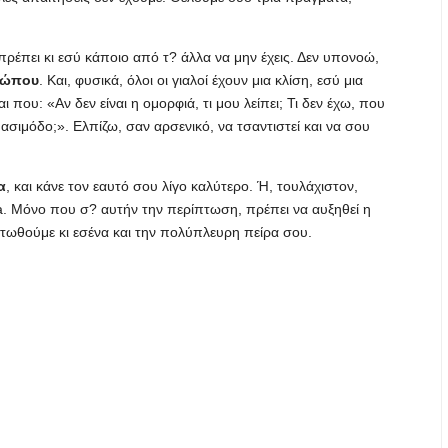
πρέπει κι εσύ κάποιο από τ? άλλα να μην έχεις. Δεν υπονοώ,
θρώπου
. Και, φυσικά, όλοι οι γιαλοί έχουν μια κλίση, εσύ μια
που: «Αν δεν είναι η ομορφιά, τι μου λείπει; Τι δεν έχω, που
ασιμόδο;». Ελπίζω, σαν αρσενικό, να τσαντιστεί και να σου
α
, και κάνε τον εαυτό σου λίγο καλύτερο. Ή, τουλάχιστον,
a. Μόνο που σ? αυτήν την περίπτωση, πρέπει να αυξηθεί η
τωθούμε κι εσένα και την πολύπλευρη πείρα σου.