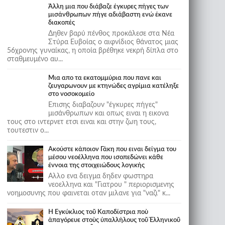
Άλλη μια που διάβαζε έγκυρες πήγες των
μισάνθρωπων πήγε αδιάβαστη ενώ έκανε
διακοπές
Δηθεν βαρύ πένθος προκάλεσε στα Νέα
Στύρα Ευβοίας ο αιφνίδιος θάνατος μιας
56χρονης γυναίκας, η οποία βρέθηκε νεκρή δίπλα στο
σταθμευμένο αυ...
Μια απο τα εκατομμύρια που πανε και
ζευγαρωνουν με κτηνώδες αγρίμια κατέληξε
στο νοσοκομείο
Επισης διαβαζουν "έγκυρες πήγες"
μισάνθρωπων και οπως ειναι η εικονα
τους στο ιντερνετ ετσι ειναι και στην ζωη τους,
τουτεστιν ο...
Ακούστε κάποιον Γάκη που ειναι δείγμα του
μέσου νεοέλληνα που ισοπεδώνει κάθε
έννοια της στοιχειώδους λογικής
Αλλο ενα δειγμα δηδεν φωστηρα
νεοελληνα και "Γιατρου " περιορισμενης
νοημοσυνης που φαινεται οταν μιλανε για "ναζι" κ...
Ἡ Ἐγκύκλιος τοῦ Καποδίστρια ποὺ
ἀπαγόρευε στοὺς ὑπαλλήλους τοῦ Ἑλληνικοῦ