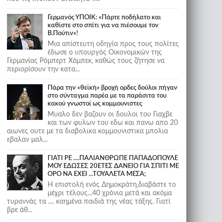
Γερμανός ΥΠΟΙΚ: «Πάρτε ποδήλατο και
καθίστε στο σπίτι για να πιέσουμε τον
Β.Πούτιν»!
Μια απίστευτη οδηγία προς τους πολίτες
έδωσε ο υπουργός Οικονομικών της
Γερμανίας Ρόμπερτ Χάμπεκ, καθώς τους ζήτησε να
περιορίσουν την κατα...
Πάρα την «θεϊκή» βροχή ορδες δούλοι πήγαν
στο σύνταγμα παρέα με τα παράσιτα του
κακού γνωστοί ως κομμουνιστες
Μυαλο δεν βαζουν οι δουλοι του Γιαχβε
και των φυλων του εδω και πανω απο 20
αιωνες ουτε με τα διαβολικα κομμουνιστικα μπολια
εβαλαν μαλ...
ΓΙΑΤΙ ΡΕ ....ΠΑΛΙΑΝΘΡΩΠΕ ΠΑΠΑΔΟΠΟΥΛΕ
ΜΟΥ ΕΔΩΣΕΣ 20ΕΤΕΣ ΔΑΝΕΙΟ ΓΙΑ ΣΠΙΤΙ ΜΕ
ΟΡΟ ΝΑ ΕΧΕΙ ...ΤΟΥΑΛΕΤΑ ΜΕΣΑ;
Η επιστολή ενός Δημοκράτη,διαβάστε το
μέχρι τέλους...40 χρόνια μετά και ακόμα
τυραννάς τα .... καημένα παιδιά της νέας τάξης. Γιατί
βρε άθ...