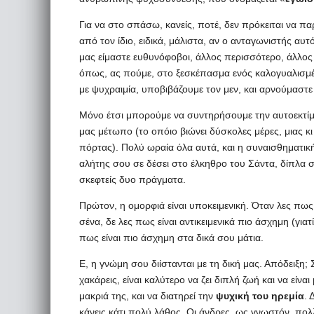
Για να στο σπάσω, κανείς, ποτέ, δεν πρόκειται να πα
από τον ίδιο, ειδικά, μάλιστα, αν ο ανταγωνιστής αυτ
μας είμαστε ευθυνόφοβοι, άλλος περισσότερο, άλλος 
όπως, ας πούμε, στο ξεσκέπασμα ενός καλογυαλισμέν
με ψυχραιμία, υποβιβάζουμε τον μεν, και αρνούμαστε 
Μόνο έτσι μπορούμε να συντηρήσουμε την αυτοεκτίμη
μας μέτωπο (το οπόιο βιώνει δύσκολες μέρες, μιας 
πόρτας). Πολύ ωραία όλα αυτά, και η συναισθηματικ
αλήτης σου σε δέσει στο έλκηθρο του Σάντα, δίπλα 
σκεφτείς δυο πράγματα.
Πρώτον, η ομορφιά είναι υποκειμενική. Όταν λες πως
σένα, δε λες πως είναι αντικειμενικά πιο άσχημη (γιατ
πως είναι πιο άσχημη στα δικά σου μάτια.
Ε, η γνώμη σου διίστανται με τη δική μας. Απόδειξη;
χακάρεις, είναι καλύτερο να ζει διπλή ζωή και να είναι
μακριά της, και να διατηρεί την
ψυχική του ηρεμία
. 
κάνεις κάτι πολύ λάθος. Οι άνδρες, ως γνωστόν, πολ