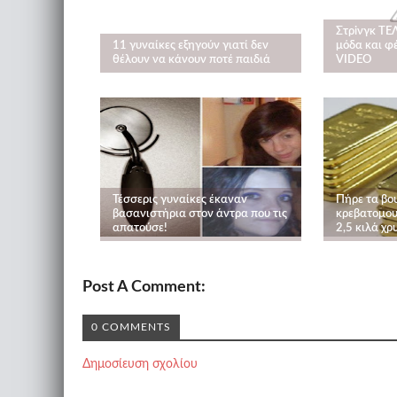
Στρiνγκ ΤΕΛ
11 γυναίκες εξηγούν γιατί δεν
μόδα και φ
θέλουν να κάνουν ποτέ παιδιά
VIDEO
Τέσσερις γυναίκες έκαναν
Πήρε τα βο
βασανιστήρια στον άντρα που τις
κρεβατομου
απατούσε!
2,5 κιλά χρ
Post A Comment:
0 COMMENTS
Δημοσίευση σχολίου