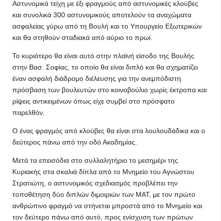
Αστυνομικά τείχη με έξι φραγμούς από αστυνομικές κλούβες
και συνολικά 300 αστυνομικούς αποτελούν τα αναχώματα
ασφαλείας γύρω από τη Βουλή και το Υπουργείο Εξωτερικών
και θα στηθούν σταδιακά από αύριο το πρωί.
Το κυριότερο θα είναι αυτό στην πλαϊνή είσοδο της Βουλής
στην Βασ. Σοφίας, το οποίο θα είναι διπλό και θα σχηματίζει
έναν ασφαλή διάδρομο διέλευσης για την ανεμπόδιστη
πρόσβαση των βουλευτών στο κοινοβούλιο χωρίς έκτροπα και
ρίψεις αντικειμένων όπως είχε συμβεί στο πρόσφατο
παρελθόν.
Ο ένας φραγμός από κλούβες θα είναι στα λουλουδάδικα και ο
δεύτερος πάνω από την οδό Ακαδημίας.
Μετά τα επεισόδια στο συλλαλητήριο το μεσημέρι της
Κυριακής στα σκαλιά δίπλα από το Μνημείο του Αγνώστου
Στρατιώτη, ο αστυνομικός σχεδιασμός προβλέπει την
τοποθέτηση δύο διπλών διμοιριών των ΜΑΤ, με τον πρώτο
ανθρώπινο φραγμό να στήνεται μπροστά από το Μνημείο και
τον δεύτερο πάνω από αυτό, προς ενίσχυση των πρώτων