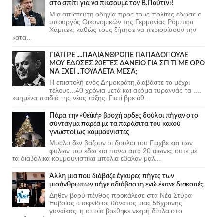
στο σπίτι για να πιέσουμε τον Β.Πούτιν»!
Μια απίστευτη οδηγία προς τους πολίτες έδωσε ο
υπουργός Οικονομικών της Γερμανίας Ρόμπερτ
Χάμπεκ, καθώς τους ζήτησε να περιορίσουν την
κατα...
ΓΙΑΤΙ ΡΕ ....ΠΑΛΙΑΝΘΡΩΠΕ ΠΑΠΑΔΟΠΟΥΛΕ
ΜΟΥ ΕΔΩΣΕΣ 20ΕΤΕΣ ΔΑΝΕΙΟ ΓΙΑ ΣΠΙΤΙ ΜΕ ΟΡΟ
ΝΑ ΕΧΕΙ ...ΤΟΥΑΛΕΤΑ ΜΕΣΑ;
Η επιστολή ενός Δημοκράτη,διαβάστε το μέχρι
τέλους...40 χρόνια μετά και ακόμα τυραννάς τα ....
καημένα παιδιά της νέας τάξης. Γιατί βρε άθ...
Πάρα την «θεϊκή» βροχή ορδες δούλοι πήγαν στο
σύνταγμα παρέα με τα παράσιτα του κακού
γνωστοί ως κομμουνιστες
Μυαλο δεν βαζουν οι δουλοι του Γιαχβε και των
φυλων του εδω και πανω απο 20 αιωνες ουτε με
τα διαβολικα κομμουνιστικα μπολια εβαλαν μαλ...
Άλλη μια που διάβαζε έγκυρες πήγες των
μισάνθρωπων πήγε αδιάβαστη ενώ έκανε διακοπές
Δηθεν βαρύ πένθος προκάλεσε στα Νέα Στύρα
Ευβοίας ο αιφνίδιος θάνατος μιας 56χρονης
γυναίκας, η οποία βρέθηκε νεκρή δίπλα στο