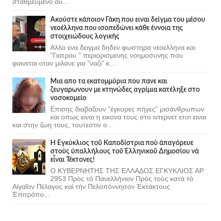
σταθμευμένο αυ...
Ακούστε κάποιον Γάκη που ειναι δείγμα του μέσου
νεοέλληνα που ισοπεδώνει κάθε έννοια της
στοιχειώδους λογικής
Αλλο ενα δειγμα δηδεν φωστηρα νεοελληνα και
"Γιατρου " περιορισμενης νοημοσυνης που
φαινεται οταν μιλανε για "ναζι" κ...
Μια απο τα εκατομμύρια που πανε και
ζευγαρωνουν με κτηνώδες αγρίμια κατέληξε στο
νοσοκομείο
Επισης διαβαζουν "έγκυρες πήγες" μισάνθρωπων
και οπως ειναι η εικονα τους στο ιντερνετ ετσι ειναι
και στην ζωη τους, τουτεστιν ο...
Ἡ Ἐγκύκλιος τοῦ Καποδίστρια ποὺ ἀπαγόρευε
στοὺς ὑπαλλήλους τοῦ Ἑλληνικοῦ Δημοσίου νὰ
εἶναι Τέκτονες!
Ο ΚΥΒΕΡΝΗΤΗΣ ΤΗΣ ΕΛΛΑΔΟΣ ΕΓΚΥΚΛΙΟΣ ΑΡ.
2953 Πρὸς τὸ Πανελλήνιον Πρὸς τοὺς κατὰ τὸ
Αἰγαῖον Πέλαγος καὶ τὴν Πελοπόννησον Ἐκτάκτους
Ἐπιτρόπο...