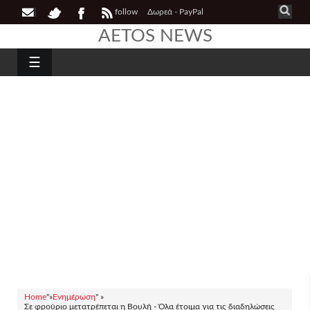
follow
Δωρεά - PayPal
AETOS NEWS
☰
Home
"»
Ενημέρωση
" »
Σε φρούριο μετατρέπεται η Βουλή - Όλα έτοιμα για τις διαδηλώσεις