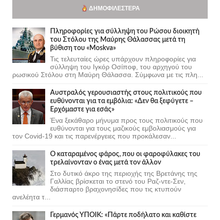
ΔΗΜΟΦΙΛΈΣΤΕΡΑ
Πληροφορίες για σύλληψη του Ρώσου διοικητή
του Στόλου της Mαύρης Θάλασσας μετά τη
βύθιση του «Moskva»
Τις τελευταίες ώρες υπάρχουν πληροφορίες για
σύλληψη του Ιγκόρ Οσίποφ, του αρχηγού του
ρωσικού Στόλου στη Μαύρη Θάλασσα. Σύμφωνα με τις πλη...
Αυστραλός γερουσιαστής στους πολιτικούς που
ευθύνονται για τα εμβόλια: «Δεν θα ξεφύγετε –
Ερχόμαστε για εσάς»
Ένα ξεκάθαρο μήνυμα προς τους πολιτικούς που
ευθύνονται για τους μαζικούς εμβολιασμούς για
τον Covid-19 και τις παρενέργειες που προκάλεσαν...
Ο καταραμένος φάρος, που οι φαροφύλακες του
τρελαίνονταν ο ένας μετά τον άλλον
Στο δυτικό άκρο της περιοχής της Βρετάνης της
Γαλλίας βρίσκεται το στενό του Ραζ-ντε-Σεν,
διάσπαρτο βραχονησίδες που τις κτυπούν
ανελέητα τ...
Γερμανός ΥΠΟΙΚ: «Πάρτε ποδήλατο και καθίστε