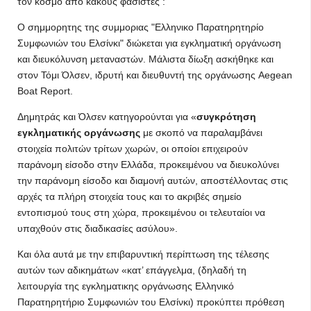
τον κοσμο απο κακους φασιστες :
Ο σημμορητης της συμμοριας "Ελληνικο Παρατηρητηρίο
Συμφωνιών του Ελσίνκι" διώκεται για εγκληματική οργάνωση
και διευκόλυνση μεταναστών. Μάλιστα δίωξη ασκήθηκε και
στον Τόμι Όλσεν, ιδρυτή και διευθυντή της οργάνωσης Aegean
Boat Report.
Δημητράς και Όλσεν κατηγορούνται για «
συγκρότηση
εγκληματικής οργάνωσης
με σκοπό να παραλαμβάνει
στοιχεία πολιτών τρίτων χωρών, οι οποίοι επιχειρούν
παράνομη είσοδο στην Ελλάδα, προκειμένου να διευκολύνει
την παράνομη είσοδο και διαμονή αυτών, αποστέλλοντας στις
αρχές τα πλήρη στοιχεία τους και το ακριβές σημείο
εντοπισμού τους στη χώρα, προκειμένου οι τελευταίοι να
υπαχθούν στις διαδικασίες ασύλου».
Και όλα αυτά με την επιβαρυντική περίπτωση της τέλεσης
αυτών των αδικημάτων «κατ’ επάγγελμα, (δηλαδή τη
λειτουργία της εγκληματικης οργάνωσης Ελληνικό
Παρατηρητήριο Συμφωνιών του Ελσίνκι) προκύπτει πρόθεση