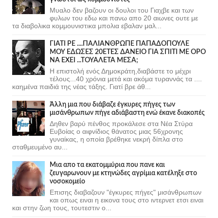
Μυαλο δεν βαζουν οι δουλοι του Γιαχβε και των
φυλων του εδω και πανω απο 20 αιωνες ουτε με
τα διαβολικα κομμουνιστικα μπολια εβαλαν μαλ...
ΓΙΑΤΙ ΡΕ ....ΠΑΛΙΑΝΘΡΩΠΕ ΠΑΠΑΔΟΠΟΥΛΕ
ΜΟΥ ΕΔΩΣΕΣ 20ΕΤΕΣ ΔΑΝΕΙΟ ΓΙΑ ΣΠΙΤΙ ΜΕ ΟΡΟ
ΝΑ ΕΧΕΙ ...ΤΟΥΑΛΕΤΑ ΜΕΣΑ;
Η επιστολή ενός Δημοκράτη,διαβάστε το μέχρι
τέλους...40 χρόνια μετά και ακόμα τυραννάς τα ....
καημένα παιδιά της νέας τάξης. Γιατί βρε άθ...
Άλλη μια που διάβαζε έγκυρες πήγες των
μισάνθρωπων πήγε αδιάβαστη ενώ έκανε διακοπές
Δηθεν βαρύ πένθος προκάλεσε στα Νέα Στύρα
Ευβοίας ο αιφνίδιος θάνατος μιας 56χρονης
γυναίκας, η οποία βρέθηκε νεκρή δίπλα στο
σταθμευμένο αυ...
Μια απο τα εκατομμύρια που πανε και
ζευγαρωνουν με κτηνώδες αγρίμια κατέληξε στο
νοσοκομείο
Επισης διαβαζουν "έγκυρες πήγες" μισάνθρωπων
και οπως ειναι η εικονα τους στο ιντερνετ ετσι ειναι
και στην ζωη τους, τουτεστιν ο...