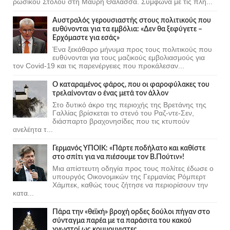
ρωσικού Στόλου στη Μαύρη Θάλασσα. Σύμφωνα με τις πλη...
Αυστραλός γερουσιαστής στους πολιτικούς που
ευθύνονται για τα εμβόλια: «Δεν θα ξεφύγετε –
Ερχόμαστε για εσάς»
Ένα ξεκάθαρο μήνυμα προς τους πολιτικούς που
ευθύνονται για τους μαζικούς εμβολιασμούς για
τον Covid-19 και τις παρενέργειες που προκάλεσαν...
Ο καταραμένος φάρος, που οι φαροφύλακες του
τρελαίνονταν ο ένας μετά τον άλλον
Στο δυτικό άκρο της περιοχής της Βρετάνης της
Γαλλίας βρίσκεται το στενό του Ραζ-ντε-Σεν,
διάσπαρτο βραχονησίδες που τις κτυπούν
ανελέητα τ...
Γερμανός ΥΠΟΙΚ: «Πάρτε ποδήλατο και καθίστε
στο σπίτι για να πιέσουμε τον Β.Πούτιν»!
Μια απίστευτη οδηγία προς τους πολίτες έδωσε ο
υπουργός Οικονομικών της Γερμανίας Ρόμπερτ
Χάμπεκ, καθώς τους ζήτησε να περιορίσουν την
κατα...
Πάρα την «θεϊκή» βροχή ορδες δούλοι πήγαν στο
σύνταγμα παρέα με τα παράσιτα του κακού
γνωστοί ως κομμουνιστες