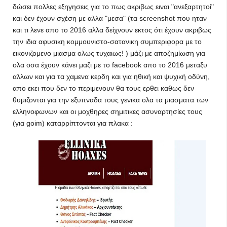
δώσει πολλες εξηγησεις για το πως ακριβως ειναι "ανεξαρτητοί"
και δεν έχουν σχέση με αλλα "μεσα" (τα screenshot που ηταν
και τι λενε απο το 2016 αλλα δείχνουν εκτος ότι έχουν ακριβως
την ιδια αφυσικη κομμουνιστο-σατανικη συμπεριφορα με το
εικονιζομενο μιασμα ολως τυχαιως! ) μάζι με αποζημίωση για
ολα οσα έχουν κάνει μαζι με το facebook απο το 2016 μεταξυ
αλλων και για τα χαμενα κερδη και για ηθική και ψυχική οδύνη,
απο εκει που δεν το περιμενουν θα τους ερθει καθως δεν
θυμιζονται για την εξυπναδα τους γενικα ολα τα μιασματα των
ελληνοφωνων και οι μοχθηρες σημιτικες ασυναρτησίες τους
(για goim) καταρρίπτονται για πλακα :