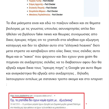
Τα ιδια μιάσματα ειναι και εδώ το παιζουν ειδικοι και σε θεματα
βιολογιας με τις γνωστες υπουλες ασυναρτησίες απλα δεν
ήθελαν να βγάλουν fake news και θεωριες συνομωσιας απο
δικες έγκυρες πήγες οτι το χταποδι στα αληθεια εχει εξωγηνη
καταγωγη και δεν το εβαλαν αυτο στα "ελληνικά hoaxes" διοτι
μετα επρεπε να κατεβαζουν απο ολες δικες τους σελιδες αυτο
θεμα και οι "κακοι" που ψαχνουν και δεν εχουν γινει goim θα
πηγεναν σε ανεξαρτητες σελιδες να το διαβασουν αφου δεν θα
εβγαζε καμια δικια τους "εγκυρη πηγη" η Google για αυτο θεμα
και αναγκάστηκα θα εβγαζε απο ανεξαρτητες , δήλαδη
λειτουργουν εντελως με σατανικο τροπο ακομα και στο ιντερνετ
: