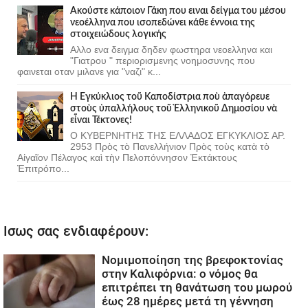
Ακούστε κάποιον Γάκη που ειναι δείγμα του μέσου
νεοέλληνα που ισοπεδώνει κάθε έννοια της
στοιχειώδους λογικής
Αλλο ενα δειγμα δηδεν φωστηρα νεοελληνα και
"Γιατρου " περιορισμενης νοημοσυνης που
φαινεται οταν μιλανε για "ναζι" κ...
Ἡ Ἐγκύκλιος τοῦ Καποδίστρια ποὺ ἀπαγόρευε
στοὺς ὑπαλλήλους τοῦ Ἑλληνικοῦ Δημοσίου νὰ
εἶναι Τέκτονες!
Ο ΚΥΒΕΡΝΗΤΗΣ ΤΗΣ ΕΛΛΑΔΟΣ ΕΓΚΥΚΛΙΟΣ ΑΡ.
2953 Πρὸς τὸ Πανελλήνιον Πρὸς τοὺς κατὰ τὸ
Αἰγαῖον Πέλαγος καὶ τὴν Πελοπόννησον Ἐκτάκτους
Ἐπιτρόπο...