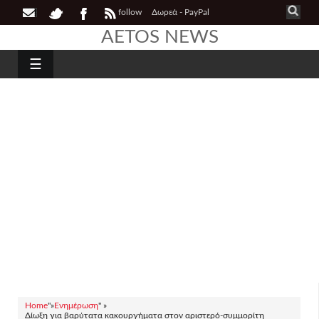
follow
Δωρεά - PayPal
AETOS NEWS
☰
Home
"»
Ενημέρωση
" »
Δίωξη για βαρύτατα κακουργήματα στον αριστερό-συμμορίτη