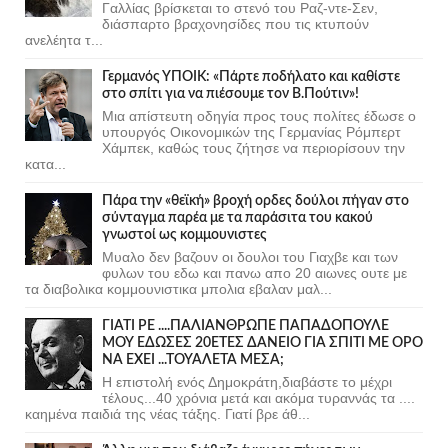
Γαλλίας βρίσκεται το στενό του Ραζ-ντε-Σεν,
διάσπαρτο βραχονησίδες που τις κτυπούν
ανελέητα τ...
Γερμανός ΥΠΟΙΚ: «Πάρτε ποδήλατο και καθίστε
στο σπίτι για να πιέσουμε τον Β.Πούτιν»!
Μια απίστευτη οδηγία προς τους πολίτες έδωσε ο
υπουργός Οικονομικών της Γερμανίας Ρόμπερτ
Χάμπεκ, καθώς τους ζήτησε να περιορίσουν την
κατα...
Πάρα την «θεϊκή» βροχή ορδες δούλοι πήγαν στο
σύνταγμα παρέα με τα παράσιτα του κακού
γνωστοί ως κομμουνιστες
Μυαλο δεν βαζουν οι δουλοι του Γιαχβε και των
φυλων του εδω και πανω απο 20 αιωνες ουτε με
τα διαβολικα κομμουνιστικα μπολια εβαλαν μαλ...
ΓΙΑΤΙ ΡΕ ....ΠΑΛΙΑΝΘΡΩΠΕ ΠΑΠΑΔΟΠΟΥΛΕ
ΜΟΥ ΕΔΩΣΕΣ 20ΕΤΕΣ ΔΑΝΕΙΟ ΓΙΑ ΣΠΙΤΙ ΜΕ ΟΡΟ
ΝΑ ΕΧΕΙ ...ΤΟΥΑΛΕΤΑ ΜΕΣΑ;
Η επιστολή ενός Δημοκράτη,διαβάστε το μέχρι
τέλους...40 χρόνια μετά και ακόμα τυραννάς τα ....
καημένα παιδιά της νέας τάξης. Γιατί βρε άθ...