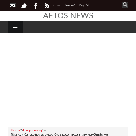
follow
Δωρεά - PayPal
AETOS NEWS
☰
Home
"»
Ενημέρωση
" »
Γάκης: «Καταφέρατε όπως διαχειριστήκατε την πανδημία να