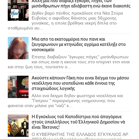
Άλλη μια που διάβαζε έγκυρες πήγες των
μισάνθρωπων πήγε αδιάβαστη ενώ έκανε διακοπές
Δηθεν βαρύ πένθος προκάλεσε στα Νέα Στύρα
Ευβοίας ο αιφνίδιος θάνατος μιας 56χρονης
γυναίκας, η οποία βρέθηκε νεκρή δίπλα στο
σταθμευμένο αυ...
Μια απο τα εκατομμύρια που πανε και
ζευγαρωνουν με κτηνώδες αγρίμια κατέληξε στο
νοσοκομείο
Επισης διαβαζουν "έγκυρες πήγες" μισάνθρωπων
και οπως ειναι η εικονα τους στο ιντερνετ ετσι ειναι
και στην ζωη τους, τουτεστιν ο...
Ακούστε κάποιον Γάκη που ειναι δείγμα του μέσου
νεοέλληνα που ισοπεδώνει κάθε έννοια της
στοιχειώδους λογικής
Αλλο ενα δειγμα δηδεν φωστηρα νεοελληνα και
"Γιατρου " περιορισμενης νοημοσυνης που
φαινεται οταν μιλανε για "ναζι" κ...
Ἡ Ἐγκύκλιος τοῦ Καποδίστρια ποὺ ἀπαγόρευε
στοὺς ὑπαλλήλους τοῦ Ἑλληνικοῦ Δημοσίου νὰ
εἶναι Τέκτονες!
Ο ΚΥΒΕΡΝΗΤΗΣ ΤΗΣ ΕΛΛΑΔΟΣ ΕΓΚΥΚΛΙΟΣ ΑΡ.