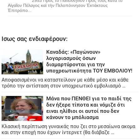
2953 Πρὸς τὸ Πανελλήνιον Πρὸς τοὺς κατὰ τὸ
Αἰγαῖον Πέλαγος καὶ τὴν Πελοπόννησον Ἐκτάκτους
Ἐπιτρόπο...