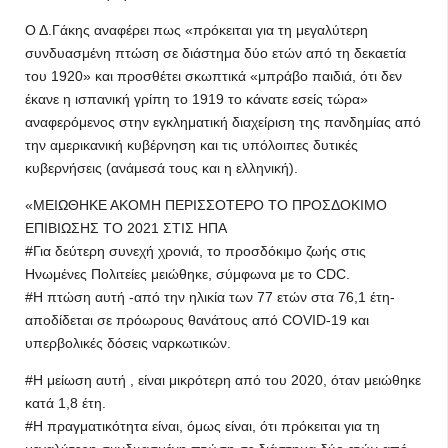
Ο Δ.Γάκης αναφέρει πως «πρόκειται για τη μεγαλύτερη
συνδυασμένη πτώση σε διάστημα δύο ετών από τη δεκαετία
του 1920» και προσθέτει σκωπτικά «μπράβο παιδιά, ότι δεν
έκανε η ισπανική γρίπη το 1919 το κάνατε εσείς τώρα»
αναφερόμενος στην εγκληματική διαχείριση της πανδημίας από
την αμερικανική κυβέρνηση και τις υπόλοιπες δυτικές
κυβερνήσεις (ανάμεσά τους και η ελληνική).
«ΜΕΙΩΘΗΚΕ ΑΚΟΜΗ ΠΕΡΙΣΣΟΤΕΡΟ ΤΟ ΠΡΟΣΔΟΚΙΜΟ
ΕΠΙΒΙΩΣΗΣ ΤΟ 2021 ΣΤΙΣ ΗΠΑ
#Για δεύτερη συνεχή χρονιά, το προσδόκιμο ζωής στις
Ηνωμένες Πολιτείες μειώθηκε, σύμφωνα με το CDC.
#Η πτώση αυτή -από την ηλικία των 77 ετών στα 76,1 έτη-
αποδίδεται σε πρόωρους θανάτους από COVID-19 και
υπερβολικές δόσεις ναρκωτικών.
#Η μείωση αυτή , είναι μικρότερη από του 2020, όταν μειώθηκε
κατά 1,8 έτη.
#Η πραγματικότητα είναι, όμως είναι, ότι πρόκειται για τη