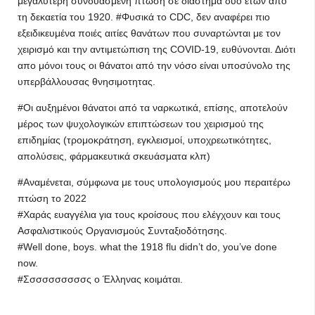
μεγαλύτερη συνδυασμένη πτώση σε διάστημα δύο ετών από
τη δεκαετία του 1920. #Φυσικά το CDC, δεν αναφέρει πιο
εξειδικευμένα ποιές αιτίες θανάτων που συναρτώνται με τον
χειρισμό και την αντιμετώπιση της COVID-19, ευθύνονται. Διότι
απο μόνοι τους οι θάνατοι από την νόσο είναι υποσύνολο της
υπερβάλλουσας θνησιμοτητας.
#Οι αυξημένοι θάνατοι από τα ναρκωτικά, επίσης, αποτελούν
μέρος των ψυχολογικών επιπτώσεων του χειρισμού της
επιδημίας (τρομοκράτηση, εγκλεισμοί, υποχρεωτικότητες,
απολύσεις, φάρμακευτικά σκευάσματα κλπ)
#Αναμένεται, σύμφωνα με τους υπολογισμούς μου περαιτέρω
πτώση το 2022
#Χαράς ευαγγέλια για τους κροίσους που ελέγχουν και τους
Ασφαλιστικούς Οργανισμούς Συνταξιοδότησης.
#Well done, boys. what the 1918 flu didn’t do, you’ve done
now.
#Σσσσσσσσσσς ο Έλληνας κοιμάται.