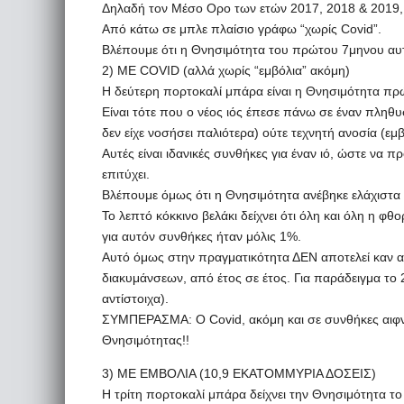
Δηλαδή τον Μέσο Ορο των ετών 2017, 2018 & 2019
Από κάτω σε μπλε πλαίσιο γράφω “χωρίς Covid”.
Βλέπουμε ότι η Θνησιμότητα του πρώτου 7μηνου αυτ
2) ME COVID (αλλά χωρίς “εμβόλια” ακόμη)
Η δεύτερη πορτοκαλί μπάρα είναι η Θνησιμότητα πρ
Είναι τότε που ο νέος ιός έπεσε πάνω σε έναν πληθυ
δεν είχε νοσήσει παλιότερα) ούτε τεχνητή ανοσία (εμβ
Αυτές είναι ιδανικές συνθήκες για έναν ιό, ώστε να 
επιτύχει.
Βλέπουμε όμως ότι η Θνησιμότητα ανέβηκε ελάχιστα 
Το λεπτό κόκκινο βελάκι δείχνει ότι όλη και όλη η 
για αυτόν συνθήκες ήταν μόλις 1%.
Αυτό όμως στην πραγματικότητα ΔΕΝ αποτελεί καν αύ
διακυμάνσεων, από έτος σε έτος. Για παράδειγμα το
αντίστοιχα).
ΣΥΜΠΕΡΑΣΜΑ: Ο Covid, ακόμη και σε συνθήκες αιφν
Θνησιμότητας!!
3) ΜΕ ΕΜΒΟΛΙΑ (10,9 ΕΚΑΤΟΜΜΥΡΙΑ ΔΟΣΕΙΣ)
Η τρίτη πορτοκαλί μπάρα δείχνει την Θνησιμότητα το