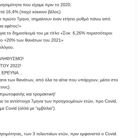
νησιμότητα που είχαμε πριν το 2020;
τά 16,4% (παχύ κόκκινο βέλος).
ο πρώτο 7μηνο, σημαίνουν έναν ετήσιο ρυθμό πάνω από
α εφέτος!»
για το δημοσίευμά του με τίτλο «Σοκ: 6,26% περισσότεροι
στο +20% των θανάτων του 2021»
ολόγου.
ΠΛΗΘΥΣΜΟ!
ΤΟΥ 2022!
Ε ΕΡΕΥΝΑ…
τα των θανάτων, από όλα τα αίτια που υπάρχουν, μέσα στο
τους).
 πρωτοφανής και τρομακτική!
με τα αντίστοιχα 7μηνα των προηγουμένων ετών, προ Covid,
με Covid (αλλά με “εμβόλια”).
μότητας, των 3 τελευταίων ετών, πριν εμφανιστεί ο Covid.