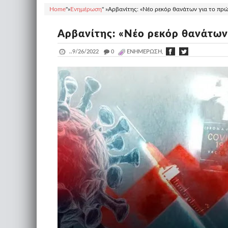
Home
"»
Ενημέρωση
" »
Αρβανίτης: «Νέο ρεκόρ θανάτων για το πρώ
Αρβανίτης: «Νέο ρεκόρ θανάτων
..
9/26/2022
_
0
ΕΝΗΜΈΡΩΣΗ,