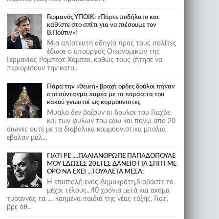
Γερμανός ΥΠΟΙΚ: «Πάρτε ποδήλατο και
καθίστε στο σπίτι για να πιέσουμε τον
Β.Πούτιν»!
Μια απίστευτη οδηγία προς τους πολίτες
έδωσε ο υπουργός Οικονομικών της
Γερμανίας Ρόμπερτ Χάμπεκ, καθώς τους ζήτησε να
περιορίσουν την κατα...
Πάρα την «θεϊκή» βροχή ορδες δούλοι πήγαν
στο σύνταγμα παρέα με τα παράσιτα του
κακού γνωστοί ως κομμουνιστες
Μυαλο δεν βαζουν οι δουλοι του Γιαχβε
και των φυλων του εδω και πανω απο 20
αιωνες ουτε με τα διαβολικα κομμουνιστικα μπολια
εβαλαν μαλ...
ΓΙΑΤΙ ΡΕ ....ΠΑΛΙΑΝΘΡΩΠΕ ΠΑΠΑΔΟΠΟΥΛΕ
ΜΟΥ ΕΔΩΣΕΣ 20ΕΤΕΣ ΔΑΝΕΙΟ ΓΙΑ ΣΠΙΤΙ ΜΕ
ΟΡΟ ΝΑ ΕΧΕΙ ...ΤΟΥΑΛΕΤΑ ΜΕΣΑ;
Η επιστολή ενός Δημοκράτη,διαβάστε το
μέχρι τέλους...40 χρόνια μετά και ακόμα
τυραννάς τα .... καημένα παιδιά της νέας τάξης. Γιατί
βρε άθ...