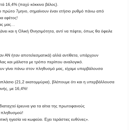
τά 16,4% (παχύ κόκκινο βέλος).
ο πρώτο 7μηνο, σημαίνουν έναν ετήσιο ρυθμό πάνω από
α εφέτος!
ρας μας…
νει και η Ολική Θνησιμότητα, αντί να πέφτει, όπως θα όφειλε
αν ΑΝ ήταν αποτελεσματικά) αλλά αντίθετα, υπάρχουν
ας και μάλιστα με τρόπο περίπου αναλογικό.
ουν γίνει πάνω στον πληθυσμό μας, είχαμε υπερβάλουσα
πλάσιο (21,2 εκατομμύρια), βλέπουμε ότι και η υπερβάλλουσα
ινής, με 16,4%!
ιαταχτεί έρευνα για τα αίτια της πρωτοφανούς
ύ πληθυσμού!
ιτική ηγεσία να κωφεύει. Εχει τεράστιες ευθύνες».