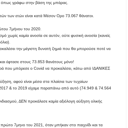
, όπως γράφω στην βάση της μπάρας.
ών των ετών είναι κατά Μέσον Ορο 73.067 θάνατοι.
ώτου 7μήνου του 2020.
σμό χωρίς καμία ανοσία σε αυτόν, ούτε φυσική ανοσία (κανείς
όλια).
προκαλέσει την μέγιστη δυνατή ζημιά που θα μπορούσε ποτέ να
και έφτασε στους 73.853 θανάτους μόνο!
φθορά που μπόρεσε ο Covid να προκαλέσει, κάτω από ΙΔΑΝΙΚΕΣ
ξηση, αφού είναι μέσα στα πλαίσια των τυχαίων
 2017 & το 2019 είχαμε παραπάνω από αυτό (74.949 & 74.564
ιδιασμού, ΔΕΝ προκάλεσε καμία αξιόλογη αύξηση ολικής
 πρώτο 7μηνο του 2021, όταν μπήκαν στο παιχνίδι και τα