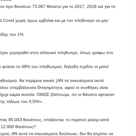
ο όρο θανάτων 73.067 θάνατοι για το 2017, 2018 και για το
ιά Covid χωρίς όμως εμβόλια και με τον πληθυσμό να μην
άξης του 1%.
είχαν χορηγηθεί στον ελληνικό πληθυσμό, όπως γράφω στο
ν φτάσει το 48% του πληθυσμού, δηλαδή σχεδόν οι μισοί
ηθυσμού, θα περίμενε κανείς (ΑΝ τα σκευάσματα αυτά
όλου υπερβάλουσα Θνησιμότητα, αφού οι συνθήκες είναι
ήρχε καμία ανοσία. ΟΜΩΣ βλέπουμε, ότι οι θάνατοι έφτασαν
της τάξεως του 9,5%!».
ντας 85.043 θανάτους, σπάζοντας το περσινό ρεκόρ κατά
12.000 θανάτους!!
σμού, ΑΝ αυτά τα σκευάσματα δούλευαν, δεν θα έπρεπε να