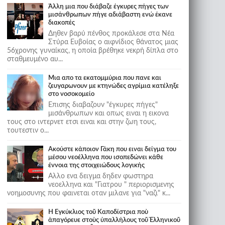
Άλλη μια που διάβαζε έγκυρες πήγες των
μισάνθρωπων πήγε αδιάβαστη ενώ έκανε
διακοπές
Δηθεν βαρύ πένθος προκάλεσε στα Νέα
Στύρα Ευβοίας ο αιφνίδιος θάνατος μιας
56χρονης γυναίκας, η οποία βρέθηκε νεκρή δίπλα στο
σταθμευμένο αυ...
Μια απο τα εκατομμύρια που πανε και
ζευγαρωνουν με κτηνώδες αγρίμια κατέληξε
στο νοσοκομείο
Επισης διαβαζουν "έγκυρες πήγες"
μισάνθρωπων και οπως ειναι η εικονα
τους στο ιντερνετ ετσι ειναι και στην ζωη τους,
τουτεστιν ο...
Ακούστε κάποιον Γάκη που ειναι δείγμα του
μέσου νεοέλληνα που ισοπεδώνει κάθε
έννοια της στοιχειώδους λογικής
Αλλο ενα δειγμα δηδεν φωστηρα
νεοελληνα και "Γιατρου " περιορισμενης
νοημοσυνης που φαινεται οταν μιλανε για "ναζι" κ...
Ἡ Ἐγκύκλιος τοῦ Καποδίστρια ποὺ
ἀπαγόρευε στοὺς ὑπαλλήλους τοῦ Ἑλληνικοῦ