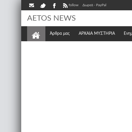
follow
Δωρεά - PayPal
AETOS NEWS
Άρθρα μας
ΑΡΧΑΙΑ ΜΥΣΤΗΡΙΑ
Ενη