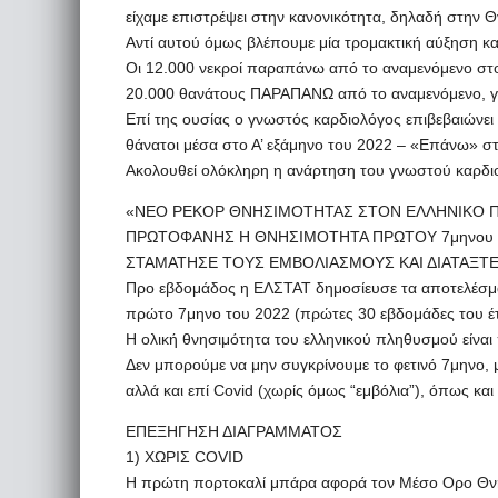
είχαμε επιστρέψει στην κανονικότητα, δηλαδή στην Θ
Αντί αυτού όμως βλέπουμε μία τρομακτική αύξηση κα
Οι 12.000 νεκροί παραπάνω από το αναμενόμενο στ
20.000 θανάτους ΠΑΡΑΠΑΝΩ από το αναμενόμενο, γι
Επί της ουσίας ο γνωστός καρδιολόγος επιβεβαιώνει 
θάνατοι μέσα στο Α’ εξάμηνο του 2022 – «Επάνω» 
Ακολουθεί ολόκληρη η ανάρτηση του γνωστού καρδι
«ΝΕΟ ΡΕΚΟΡ ΘΝΗΣΙΜΟΤΗΤΑΣ ΣΤΟΝ ΕΛΛΗΝΙΚΟ 
ΠΡΩΤΟΦΑΝΗΣ Η ΘΝΗΣΙΜΟΤΗΤΑ ΠΡΩΤΟΥ 7μηνου 
ΣΤΑΜΑΤΗΣΕ ΤΟΥΣ ΕΜΒΟΛΙΑΣΜΟΥΣ ΚΑΙ ΔΙΑΤΑΞΤ
Προ εβδομάδος η ΕΛΣΤΑΤ δημοσίευσε τα αποτελέσμα
πρώτο 7μηνο του 2022 (πρώτες 30 εβδομάδες του έ
Η ολική θνησιμότητα του ελληνικού πληθυσμού είναι
Δεν μπορούμε να μην συγκρίνουμε το φετινό 7μηνο, 
αλλά και επί Covid (χωρίς όμως “εμβόλια”), όπως και 
ΕΠΕΞΗΓΗΣΗ ΔΙΑΓΡΑΜΜΑΤΟΣ
1) ΧΩΡΙΣ COVID
Η πρώτη πορτοκαλί μπάρα αφορά τον Μέσο Ορο Θνησι