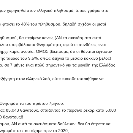
ίχαν χορηγηθεί στον ελληνικό πληθυσμό, όπως γράφω στο
ν φτάσει το 48% του πληθυσμού, δηλαδή σχεδόν οι μισοί
ηθυσμού, θα περίμενε κανείς (ΑΝ τα σκευάσματα αυτά
όλου υπερβάλουσα Θνησιμότητα, αφού οι συνθήκες είναι
ήρχε καμία ανοσία. ΟΜΩΣ βλέπουμε, ότι οι θάνατοι έφτασαν
ης τάξεως του 9,5%, όπως δείχνει το μεσαίο κόκκινο βέλος!
σε 7 μήνες είναι πολύ σημαντικό για τα μεγέθη της Ελλάδας
ξήγηση στον ελληνικό λαό, ούτε ευαισθητοποιήθηκε να
ή Θνησιμότητα του πρώτου 7μήνου.
τας 85.043 θανάτους, σπάζοντας το περσινό ρεκόρ κατά 5.000
0 θανάτους!!
σμού, ΑΝ αυτά τα σκευάσματα δούλευαν, δεν θα έπρεπε να
νησιμότητα που είχαμε πριν το 2020;