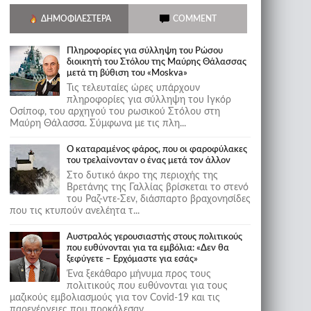
ΔΗΜΟΦΙΛΈΣΤΕΡΑ
COMMENT
Πληροφορίες για σύλληψη του Ρώσου
διοικητή του Στόλου της Mαύρης Θάλασσας
μετά τη βύθιση του «Moskva»
Τις τελευταίες ώρες υπάρχουν
πληροφορίες για σύλληψη του Ιγκόρ
Οσίποφ, του αρχηγού του ρωσικού Στόλου στη
Μαύρη Θάλασσα. Σύμφωνα με τις πλη...
Ο καταραμένος φάρος, που οι φαροφύλακες
του τρελαίνονταν ο ένας μετά τον άλλον
Στο δυτικό άκρο της περιοχής της
Βρετάνης της Γαλλίας βρίσκεται το στενό
του Ραζ-ντε-Σεν, διάσπαρτο βραχονησίδες
που τις κτυπούν ανελέητα τ...
Αυστραλός γερουσιαστής στους πολιτικούς
που ευθύνονται για τα εμβόλια: «Δεν θα
ξεφύγετε – Ερχόμαστε για εσάς»
Ένα ξεκάθαρο μήνυμα προς τους
πολιτικούς που ευθύνονται για τους
μαζικούς εμβολιασμούς για τον Covid-19 και τις
παρενέργειες που προκάλεσαν...