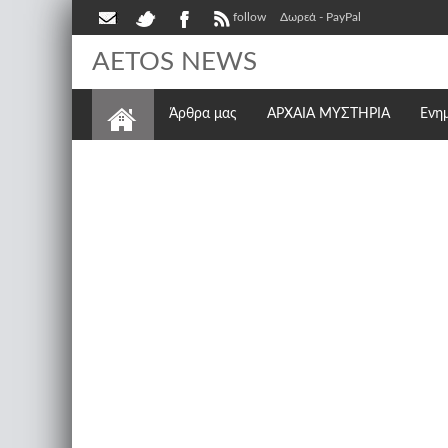
follow
Δωρεά - PayPal
AETOS NEWS
Άρθρα μας
ΑΡΧΑΙΑ ΜΥΣΤΗΡΙΑ
Ενη