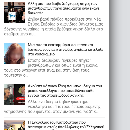
Άλλη μια που διάβαζε έγκυρες πήγες των
μισάνθρωπων πήγε αδιάβαστη ενώ έκανε
διακοπές
Δηθεν βαρύ πένθος προκάλεσε στα Νέα
Στύρα Ευβοίας ο αιφνίδιος θάνατος μιας
56χρονης γυναίκας, η οποία βρέθηκε νεκρή δίπλα στο
σταθμευμένο αυ...
Μια απο τα εκατομμύρια που πανε και
ζευγαρωνουν με κτηνώδες αγρίμια κατέληξε
στο νοσοκομείο
Επισης διαβαζουν "έγκυρες πήγες"
μισάνθρωπων και οπως ειναι η εικονα
τους στο ιντερνετ ετσι ειναι και στην ζωη τους,
τουτεστιν ο...
Ακούστε κάποιον Γάκη που ειναι δείγμα του
μέσου νεοέλληνα που ισοπεδώνει κάθε
έννοια της στοιχειώδους λογικής
Αλλο ενα δειγμα δηδεν φωστηρα
νεοελληνα και "Γιατρου " περιορισμενης
νοημοσυνης που φαινεται οταν μιλανε για "ναζι" κ...
Ἡ Ἐγκύκλιος τοῦ Καποδίστρια ποὺ
ἀπαγόρευε στοὺς ὑπαλλήλους τοῦ Ἑλληνικοῦ