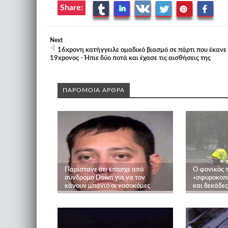
Share:
Next
16xpονη κατήγγειλε ομαδικό βιασμό σε πάρτι που έκανε
19xpονος - Ήπιε δύο ποτά και έχασε τις αισθήσεις της
ΠΑΡΟΜΟΙΑ ΑΡΘΡΑ
Παρίστανε ότι έπασχε από
Ο φονικός 
σύνδρομο Down για να τον
«σφυροκοπά
κάνουν μπάνιο οι νοσοκόμες
και δεκάδες