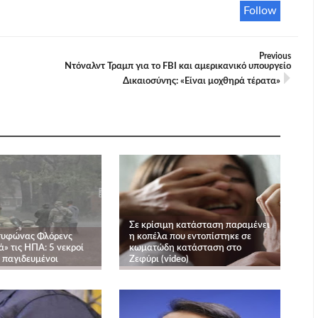
Follow
Previous
Ντόναλντ Τραμπ για το FBI και αμερικανικό υπουργείο
Δικαιοσύνης: «Είναι μοχθηρά τέρατα»
Σε κρίσιμη κατάσταση παραμένει
τυφώνας Φλόρενς
η κοπέλα που εντοπίστηκε σε
» τις ΗΠΑ: 5 νεκροί
κωματώδη κατάσταση στο
 παγιδευμένοι
Ζεφύρι (video)