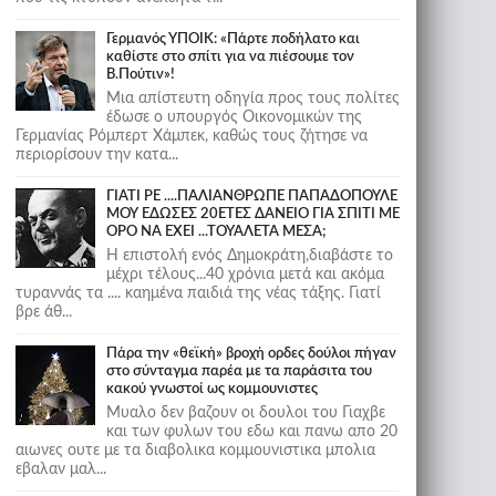
Γερμανός ΥΠΟΙΚ: «Πάρτε ποδήλατο και
καθίστε στο σπίτι για να πιέσουμε τον
Β.Πούτιν»!
Μια απίστευτη οδηγία προς τους πολίτες
έδωσε ο υπουργός Οικονομικών της
Γερμανίας Ρόμπερτ Χάμπεκ, καθώς τους ζήτησε να
περιορίσουν την κατα...
ΓΙΑΤΙ ΡΕ ....ΠΑΛΙΑΝΘΡΩΠΕ ΠΑΠΑΔΟΠΟΥΛΕ
ΜΟΥ ΕΔΩΣΕΣ 20ΕΤΕΣ ΔΑΝΕΙΟ ΓΙΑ ΣΠΙΤΙ ΜΕ
ΟΡΟ ΝΑ ΕΧΕΙ ...ΤΟΥΑΛΕΤΑ ΜΕΣΑ;
Η επιστολή ενός Δημοκράτη,διαβάστε το
μέχρι τέλους...40 χρόνια μετά και ακόμα
τυραννάς τα .... καημένα παιδιά της νέας τάξης. Γιατί
βρε άθ...
Πάρα την «θεϊκή» βροχή ορδες δούλοι πήγαν
στο σύνταγμα παρέα με τα παράσιτα του
κακού γνωστοί ως κομμουνιστες
Μυαλο δεν βαζουν οι δουλοι του Γιαχβε
και των φυλων του εδω και πανω απο 20
αιωνες ουτε με τα διαβολικα κομμουνιστικα μπολια
εβαλαν μαλ...