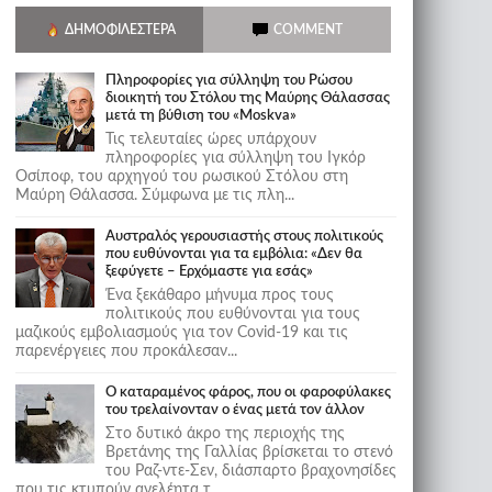
ΔΗΜΟΦΙΛΈΣΤΕΡΑ
COMMENT
Πληροφορίες για σύλληψη του Ρώσου
διοικητή του Στόλου της Mαύρης Θάλασσας
μετά τη βύθιση του «Moskva»
Τις τελευταίες ώρες υπάρχουν
πληροφορίες για σύλληψη του Ιγκόρ
Οσίποφ, του αρχηγού του ρωσικού Στόλου στη
Μαύρη Θάλασσα. Σύμφωνα με τις πλη...
Αυστραλός γερουσιαστής στους πολιτικούς
που ευθύνονται για τα εμβόλια: «Δεν θα
ξεφύγετε – Ερχόμαστε για εσάς»
Ένα ξεκάθαρο μήνυμα προς τους
πολιτικούς που ευθύνονται για τους
μαζικούς εμβολιασμούς για τον Covid-19 και τις
παρενέργειες που προκάλεσαν...
Ο καταραμένος φάρος, που οι φαροφύλακες
του τρελαίνονταν ο ένας μετά τον άλλον
Στο δυτικό άκρο της περιοχής της
Βρετάνης της Γαλλίας βρίσκεται το στενό
του Ραζ-ντε-Σεν, διάσπαρτο βραχονησίδες
που τις κτυπούν ανελέητα τ...