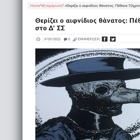
Home
"»
Ενημέρωση
" »
Θερίζει ο αιφνίδιος θάνατος: Πέθανε 52χρον
Θερίζει ο αιφνίδιος θάνατος: Πέ
στο Δ’ ΣΣ
..
9/05/2022
_
0
ΕΝΗΜΈΡΩΣΗ,