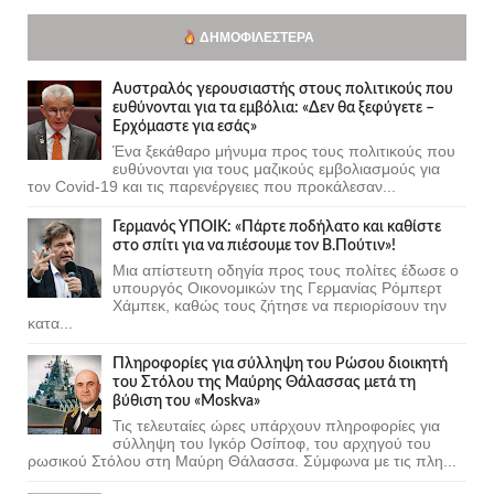
ΔΗΜΟΦΙΛΈΣΤΕΡΑ
Αυστραλός γερουσιαστής στους πολιτικούς που
ευθύνονται για τα εμβόλια: «Δεν θα ξεφύγετε –
Ερχόμαστε για εσάς»
Ένα ξεκάθαρο μήνυμα προς τους πολιτικούς που
ευθύνονται για τους μαζικούς εμβολιασμούς για
τον Covid-19 και τις παρενέργειες που προκάλεσαν...
Γερμανός ΥΠΟΙΚ: «Πάρτε ποδήλατο και καθίστε
στο σπίτι για να πιέσουμε τον Β.Πούτιν»!
Μια απίστευτη οδηγία προς τους πολίτες έδωσε ο
υπουργός Οικονομικών της Γερμανίας Ρόμπερτ
Χάμπεκ, καθώς τους ζήτησε να περιορίσουν την
κατα...
Πληροφορίες για σύλληψη του Ρώσου διοικητή
του Στόλου της Mαύρης Θάλασσας μετά τη
βύθιση του «Moskva»
Τις τελευταίες ώρες υπάρχουν πληροφορίες για
σύλληψη του Ιγκόρ Οσίποφ, του αρχηγού του
ρωσικού Στόλου στη Μαύρη Θάλασσα. Σύμφωνα με τις πλη...