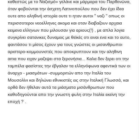
καθεστώς με το Ναζισμό» γελάνε και μάρμαρα του Παρθενώνα,
όταν φοβούνται την άσχετη Λατινοπούλου που δεν έχει ίδεα
ουτε απο αληθινή ιστορία ουτε τι ηταν αυτοι " ναζι " οπως οι
περισσοτεροι νεοελληνες ακομα και οταν διαβαζουν αρχαια
κειμενα ελληνων που μιλουσαν για αριους(!) , με απλα λογια
συγκρίνει σατανικες δυναμεις με θεϊκές οτι ειναι ενα και το αυτο,
φαντάσου τι μίσος έχουν για τους γνώστες οι μισανθρωποι
αριστερο-κομμουνιστές που αποκρυπτουν και την αληθινη
αιτια που ειχαν μαζεψει στα ξερονήσια... Καλα δεν ξερει οτι την
ταμπέλα φασίστες την έβγαλαν τα ελληνόφωνα αφεντικά των οι
άναρχο - μιασμάτων -συμμοριτών απο την Ιταλία του
Μουσολίνι και δηλώνει εθνικιστές εις στην Ιταλική Γλωσσά, και
ορθά δεν ήθελαν αυτά τα μιάσματα μισάνθρωπων που
καθοδηγούνται απο την γνωστη φυλη στην Ιταλία εκείνη την
εποχή ? .