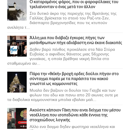
Ο καταραμένος φάρος, που οι φαροφύλακες του
τρελαίνονταν ο ένας μετά τον άλλον
Στο δυτικό άκρο της περιοχής της Βρετάνης της
Γαλλίας βρίσκεται το στενό του Ραζ-ντε-Σεν,
διάσπαρτο βραχονησίδες που τις κτυπούν
ανελέητα τ...
Άλλη μια που διάβαζε έγκυρες πήγες των
μισάνθρωπων πήγε αδιάβαστη ενώ έκανε διακοπές
Δηθεν βαρύ πένθος προκάλεσε στα Νέα Στύρα
Ευβοίας ο αιφνίδιος θάνατος μιας 56χρονης
γυναίκας, η οποία βρέθηκε νεκρή δίπλα στο
σταθμευμένο αυ...
Πάρα την «θεϊκή» βροχή ορδες δούλοι πήγαν στο
σύνταγμα παρέα με τα παράσιτα του κακού
γνωστοί ως κομμουνιστες
Μυαλο δεν βαζουν οι δουλοι του Γιαχβε και των
φυλων του εδω και πανω απο 20 αιωνες ουτε με
τα διαβολικα κομμουνιστικα μπολια εβαλαν μαλ...
Ακούστε κάποιον Γάκη που ειναι δείγμα του μέσου
νεοέλληνα που ισοπεδώνει κάθε έννοια της
στοιχειώδους λογικής
Αλλο ενα δειγμα δηδεν φωστηρα νεοελληνα και