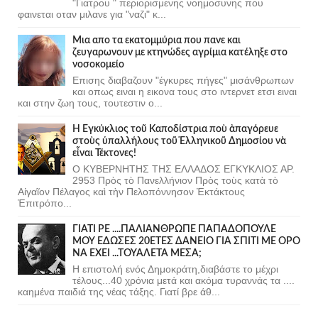
"Γιατρου " περιορισμενης νοημοσυνης που
φαινεται οταν μιλανε για "ναζι" κ...
Μια απο τα εκατομμύρια που πανε και
ζευγαρωνουν με κτηνώδες αγρίμια κατέληξε στο
νοσοκομείο
Επισης διαβαζουν "έγκυρες πήγες" μισάνθρωπων
και οπως ειναι η εικονα τους στο ιντερνετ ετσι ειναι
και στην ζωη τους, τουτεστιν ο...
Ἡ Ἐγκύκλιος τοῦ Καποδίστρια ποὺ ἀπαγόρευε
στοὺς ὑπαλλήλους τοῦ Ἑλληνικοῦ Δημοσίου νὰ
εἶναι Τέκτονες!
Ο ΚΥΒΕΡΝΗΤΗΣ ΤΗΣ ΕΛΛΑΔΟΣ ΕΓΚΥΚΛΙΟΣ ΑΡ.
2953 Πρὸς τὸ Πανελλήνιον Πρὸς τοὺς κατὰ τὸ
Αἰγαῖον Πέλαγος καὶ τὴν Πελοπόννησον Ἐκτάκτους
Ἐπιτρόπο...
ΓΙΑΤΙ ΡΕ ....ΠΑΛΙΑΝΘΡΩΠΕ ΠΑΠΑΔΟΠΟΥΛΕ
ΜΟΥ ΕΔΩΣΕΣ 20ΕΤΕΣ ΔΑΝΕΙΟ ΓΙΑ ΣΠΙΤΙ ΜΕ ΟΡΟ
ΝΑ ΕΧΕΙ ...ΤΟΥΑΛΕΤΑ ΜΕΣΑ;
Η επιστολή ενός Δημοκράτη,διαβάστε το μέχρι
τέλους...40 χρόνια μετά και ακόμα τυραννάς τα ....
καημένα παιδιά της νέας τάξης. Γιατί βρε άθ...