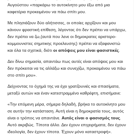
Αυγούστου «παρκάρω το αυτοκίνητο μου έξω από μια
καφετέρια προκειμένου να πάω σπίτι μου.
Με πλησιάζουν δύο αλήτισσες, οι οποίες αρχίζουν και μου
κάνουν φραστική επίθεση, λέγοντας ότι δεν πρέπει να υπάρχω,
δεν πρέπει να ζω,(αυτά που λενε οι δημοκρατες αριστερο-
κομμουνιστες σημιτικης προελευσης) πρέπει να εξαφανιστώ
και όλα τα σχετικά, διότι
οι απόψεις μου είναι φασιστικές
.
Δεν δίνω σημασία, απαντάω πως αυτές είναι απόψεις μου και
δεν πρόκειται να τις αλλάξω και συνεχίζω, προκειμένου να πάω
στο σπίτι μου».
Δείχνοντας το όχημά της να έχει γρατζουνιές και σπασίματα,
μεταξύ αυτών και έναν κατεστραμμένο καθρέφτη, επισήμανε:
«Την επόμενη μέρα, σήμερα δηλαδή, βρήκα το αυτοκίνητο μου
σε αυτήν την κατάσταση. Αυτή είναι η δημοκρατία τους, αυτός
είναι ο τρόπος να απαντάνε.
Αυτός είναι ο φασισμός τους
.
Αυτό ακριβώς. Τίποτα άλλο. Δεν έχουν επιχειρήματα, δεν έχουν
ιδεολογία, δεν έχουν τίποτα. Έχουν μόνο καταστροφή».