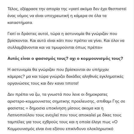
Τέλος, εξέφρασε την απορία της «γιατί ακόμα δεν έχει θεσπιστεί
ένας νόμος να είναι υποχρεωτική η κάμερα σε όλα τα
καταστήματα.
Γιατί οι δράστες αυτοί, τώρα η αστυνομία θα γνώριζαν που
βρίσκονται. Και αυτό είναι κάτι που πρέπει να γίνει. Και όλοι να
συλλαμβάνονται και να τιμωρούνται όπως πρέπει»
Αυτός είναι ο φασισμός τους? οχι ο κομμουνισμός τους?
Η αστυνομία θα γνώριζαν που βρίσκονται αν υπήρχαν
κάμερες? μα και τώρα γνώριζει δεκάδες αληθινές εγκληματικές
οργανώσεις τους και δεν κανει τιποτα!
Δεν πρέπει να ζω, τα γνωστά που λενε οι δημοκρατες
αριστερο-κομμουνιστες σημιτικης προελευσης, σπιθαμι Γης σε
φασιστες = δημοσια υποκίνηση μίσους ακομα και η
Λατινοπούλου τους ενοχλεί που τους αποκαλεί με δίκες τους
ταμπέλες για τους εχθρούς τους και η οποία έλεγε πως «Ο
Κομμουνισμός είναι ένα εξίσου επικίνδυνο ολοκληρωτικό