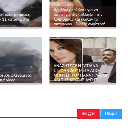
Κρυβόταν επί ώρες για να
κότωσε με φόλες
αποφύγει την σύλληψη: την
ν 11 γατάκια στη
λυπήθηκαν και έληξαν το
αυτόφωρο 12 ώρες νωρίτερα!
ΑΝΑΖΗΤΕΙΤΕ Η ΤΑΤΙΑΝΑ
ΣΤΕΦΑΝΙΔΟΥ ΜΕΤΑ ΑΠΟ
ρρευσε φλεγόμενος
ΜΗΝΥΣΗ ΤΟΥ ΓΙΑΝΝΗ ΛΑΓΟΥ
ης! video
ΚΑΙ ΤΗΣ ΧΡΥΣΗΣ ΑΥΓΗΣ
Blogger
Disqus