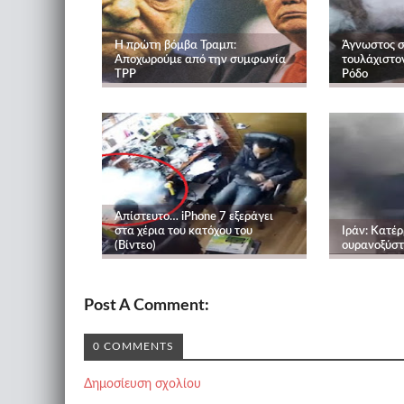
Η πρώτη βόμβα Τραμπ:
Άγνωστος σ
Αποχωρούμε από την συμφωνία
τουλάχιστο
TPP
Ρόδο
Απίστευτο… iPhone 7 εξεράγει
στα χέρια του κατόχου του
Ιράν: Κατέ
(Βίντεο)
ουρανοξύστ
Post A Comment:
0 COMMENTS
Δημοσίευση σχολίου