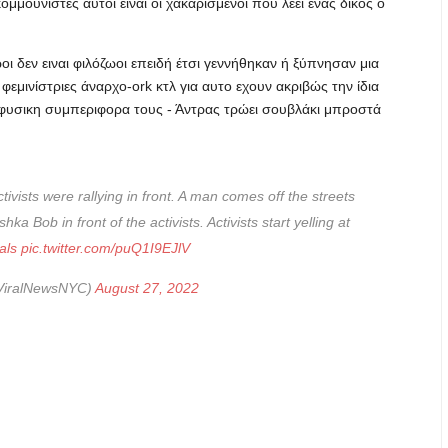
ομμουνιστες αυτοι ειναι οι χακαρισμενοι που λεει ενας δικος ο
οι δεν ειναι φιλόζωοι επειδή έτσι γεννήθηκαν ή ξύπνησαν μια
εμινίστριες άναρχο-ork κτλ για αυτο εχουν ακριβώς την ίδια
φυσικη συμπεριφορα τους - Άντρας τρώει σουβλάκι μπροστά
ivists were rallying in front. A man comes off the streets
a Bob in front of the activists. Activists start yelling at
als
pic.twitter.com/puQ1I9EJlV
ViralNewsNYC)
August 27, 2022