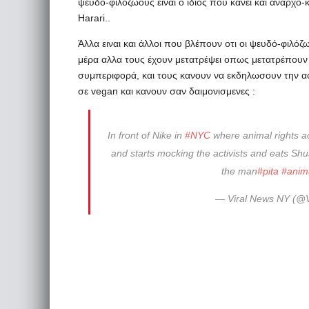
ψευδό-φιλόζωους ειναι ο ίδιος που κανει και άναρχο-κ
Harari..
Άλλα ειναι και άλλοι που βλέπουν οτι οι ψευδό-φιλόζω
μέρα αλλα τους έχουν μετατρέψει οπως μετατρέπουν φ
συμπεριφορά, και τους κανουν να εκδηλωσουν την α
σε vegan και κανουν σαν δαιμονισμενες :
In front of Nike in
#NYC
where animal rights act
and starts mocking the activists and eats Shushk
the man
#pita
#anim
— Viral News NY (@