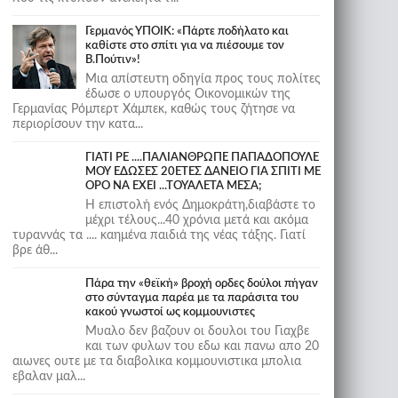
Γερμανός ΥΠΟΙΚ: «Πάρτε ποδήλατο και
καθίστε στο σπίτι για να πιέσουμε τον
Β.Πούτιν»!
Μια απίστευτη οδηγία προς τους πολίτες
έδωσε ο υπουργός Οικονομικών της
Γερμανίας Ρόμπερτ Χάμπεκ, καθώς τους ζήτησε να
περιορίσουν την κατα...
ΓΙΑΤΙ ΡΕ ....ΠΑΛΙΑΝΘΡΩΠΕ ΠΑΠΑΔΟΠΟΥΛΕ
ΜΟΥ ΕΔΩΣΕΣ 20ΕΤΕΣ ΔΑΝΕΙΟ ΓΙΑ ΣΠΙΤΙ ΜΕ
ΟΡΟ ΝΑ ΕΧΕΙ ...ΤΟΥΑΛΕΤΑ ΜΕΣΑ;
Η επιστολή ενός Δημοκράτη,διαβάστε το
μέχρι τέλους...40 χρόνια μετά και ακόμα
τυραννάς τα .... καημένα παιδιά της νέας τάξης. Γιατί
βρε άθ...
Πάρα την «θεϊκή» βροχή ορδες δούλοι πήγαν
στο σύνταγμα παρέα με τα παράσιτα του
κακού γνωστοί ως κομμουνιστες
Μυαλο δεν βαζουν οι δουλοι του Γιαχβε
και των φυλων του εδω και πανω απο 20
αιωνες ουτε με τα διαβολικα κομμουνιστικα μπολια
εβαλαν μαλ...