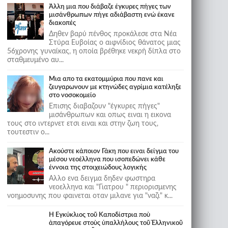
Άλλη μια που διάβαζε έγκυρες πήγες των
μισάνθρωπων πήγε αδιάβαστη ενώ έκανε
διακοπές
Δηθεν βαρύ πένθος προκάλεσε στα Νέα
Στύρα Ευβοίας ο αιφνίδιος θάνατος μιας
56χρονης γυναίκας, η οποία βρέθηκε νεκρή δίπλα στο
σταθμευμένο αυ...
Μια απο τα εκατομμύρια που πανε και
ζευγαρωνουν με κτηνώδες αγρίμια κατέληξε
στο νοσοκομείο
Επισης διαβαζουν "έγκυρες πήγες"
μισάνθρωπων και οπως ειναι η εικονα
τους στο ιντερνετ ετσι ειναι και στην ζωη τους,
τουτεστιν ο...
Ακούστε κάποιον Γάκη που ειναι δείγμα του
μέσου νεοέλληνα που ισοπεδώνει κάθε
έννοια της στοιχειώδους λογικής
Αλλο ενα δειγμα δηδεν φωστηρα
νεοελληνα και "Γιατρου " περιορισμενης
νοημοσυνης που φαινεται οταν μιλανε για "ναζι" κ...
Ἡ Ἐγκύκλιος τοῦ Καποδίστρια ποὺ
ἀπαγόρευε στοὺς ὑπαλλήλους τοῦ Ἑλληνικοῦ