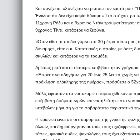
Και συνέχισε: «Συνέχισα να ρωτάω τον εαυτό μου: “Π
Ένιωσα ότι δεν είχα καμία δύναμη».Στο στόχαστρο τω
11χρονη Ρόξυ και ο 9χρονος Ντάνι τραυματίστηκαν στ
9χρονος Τέντι, κατάφερε να ξεφύγει.
«Όταν είδα τα παιδιά γύρω στα 30 μέτρα πίσω μου, 
δύναμης», είπε ο κ. Καπατιανός ο οποίος με όσες δυ
σκυλιών και κατάφερε να τα τρομάξει.
Αμέσως μετά και οι τέσσερις επιβιβάστηκαν γρήγορα
«Έπρεπε να οδηγήσω για 20 έως 25 λεπτά χωρίς να 
πρόκληση ολόκληρης της ημέρας», πρόσθεσε ο 52χ
Μόλις έφτασαν στο νοσοκομείο παρασχέθηκαν οι πρώ
επέμβαση δυόμιση ωρών και νοσηλεύτηκε στο νοσοκομε
υπέβαλαν μήνυση για το σοβαρότατο περιστατικό τ
Η ειρωνεία ειναι ότι οι συμμορίτες της γνωστής φυλης
άλλων, και δημιούργησαν αυτούς τους σχιζοφρενείς οι
τάσεις, φυσικά ουδείς ψυχολόγος τους έχει εξετάσε