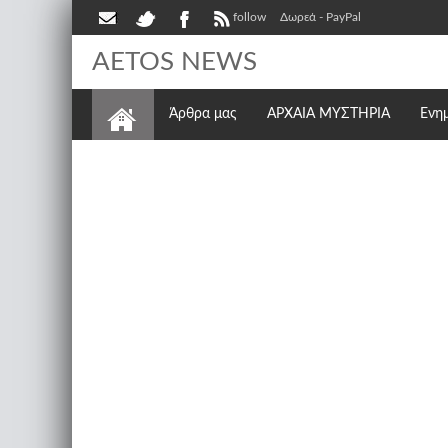
follow
Δωρεά - PayPal
AETOS NEWS
Άρθρα μας
ΑΡΧΑΙΑ ΜΥΣΤΗΡΙΑ
Ενη