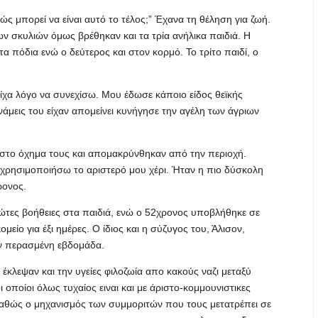
ώς μπορεί να είναι αυτό το τέλος;” Έχανα τη θέληση για ζωή.
ν σκυλιών όμως βρέθηκαν και τα τρία ανήλικα παιδιά. Η
α πόδια ενώ ο δεύτερος και στον κορμό. Το τρίτο παιδί, ο
είχα λόγο να συνεχίσω. Μου έδωσε κάποιο είδος θεϊκής
νάμεις του είχαν απομείνει κυνήγησε την αγέλη των άγριων
 στο όχημα τους και απομακρύνθηκαν από την περιοχή.
χρησιμοποιήσω το αριστερό μου χέρι. Ήταν η πιο δύσκολη
ρονος.
τες βοήθειες στα παιδιά, ενώ ο 52χρονος υποβλήθηκε σε
ίο για έξι ημέρες. Ο ίδιος και η σύζυγος του, Άλισον,
ην περασμένη εβδομάδα.
 έκλεψαν και την υγείες φιλοζωία απο κακούς ναζι μεταξύ
 οποίοι όλως τυχαίος ειναι και με άριστο-κομμουνιστικες
ι καθώς ο μηχανισμός των συμμοριτών που τους μετατρέπει σε