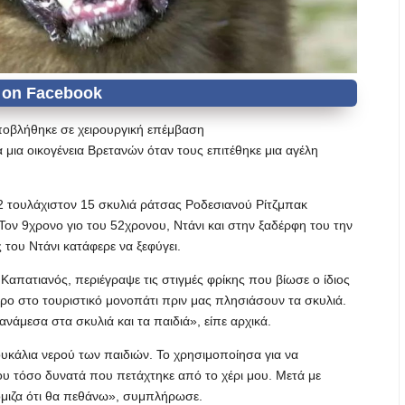
ποβλήθηκε σε χειρουργική επέμβαση
 μια οικογένεια Βρετανών όταν τους επιτέθηκε μια αγέλη
22 τουλάχιστον 15 σκυλιά ράτσας Ροδεσιανού Ρίτζμπακ
 Τον 9χρονο γιο του 52χρονου, Ντάνι και στην ξαδέρφη του την
 του Ντάνι κατάφερε να ξεφύγει.
απατιανός, περιέγραψε τις στιγμές φρίκης που βίωσε ο ίδιος
ετρο στο τουριστικό μονοπάτι πριν μας πλησιάσουν τα σκυλιά.
άμεσα στα σκυλιά και τα παιδιά», είπε αρχικά.
ουκάλια νερού των παιδιών. Το χρησιμοποίησα για να
υ τόσο δυνατά που πετάχτηκε από το χέρι μου. Μετά με
όμιζα ότι θα πεθάνω», συμπλήρωσε.