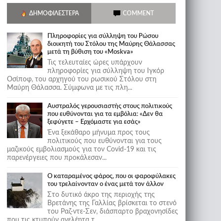
ΔΗΜΟΦΙΛΈΣΤΕΡΑ
COMMENT
Πληροφορίες για σύλληψη του Ρώσου
διοικητή του Στόλου της Mαύρης Θάλασσας
μετά τη βύθιση του «Moskva»
Τις τελευταίες ώρες υπάρχουν
πληροφορίες για σύλληψη του Ιγκόρ
Οσίποφ, του αρχηγού του ρωσικού Στόλου στη
Μαύρη Θάλασσα. Σύμφωνα με τις πλη...
Αυστραλός γερουσιαστής στους πολιτικούς
που ευθύνονται για τα εμβόλια: «Δεν θα
ξεφύγετε – Ερχόμαστε για εσάς»
Ένα ξεκάθαρο μήνυμα προς τους
πολιτικούς που ευθύνονται για τους
μαζικούς εμβολιασμούς για τον Covid-19 και τις
παρενέργειες που προκάλεσαν...
Ο καταραμένος φάρος, που οι φαροφύλακες
του τρελαίνονταν ο ένας μετά τον άλλον
Στο δυτικό άκρο της περιοχής της
Βρετάνης της Γαλλίας βρίσκεται το στενό
του Ραζ-ντε-Σεν, διάσπαρτο βραχονησίδες
που τις κτυπούν ανελέητα τ...