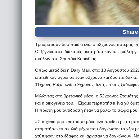
Τραυμάτισαν δύο παιδιά ενώ ο 52χρονος πατέρας υ
Οι ξέγνοιαστες διακοπές μετατράπηκαν σε εφιάλτη για
σκύλων στο Σουσάκι Κορινθίας.
Όπως μεταδίδει η Daily Mail, στις 13 Αυγούστου 20
επιτέθηκαν άγρια σε έναν 52χρονο και δύο παιδάκια.
11χρονη Ρόξυ, ενώ ο 9χρονος Τέντι, επίσης ξάδερφος
Μιλώντας στο βρετανικό μέσο, ο 52χρονος Σταμάτης Κ
και η οικογένεια του. «Είχαμε περπατήσει ένα χιλιόμ
Η πρώτη μου αντίδραση ήταν να βάλω το σώμα μου αν
«Στα χέρια μου κρατούσα μόνο ένα σακίδιο με τα μπ
σταματήσω τα σκυλιά μέχρι που δάγκωσαν το χέρι μο
χτύπησαν στο έδαφος και άρχισαν να δαγκώνουν. Ν