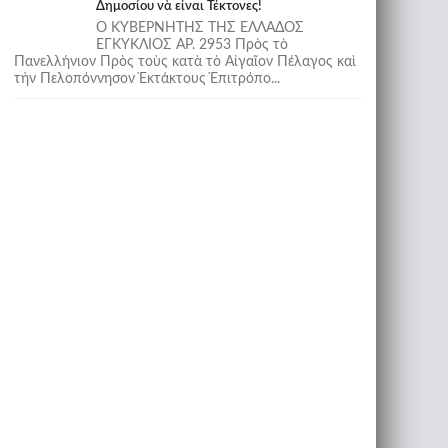
Δημοσίου νὰ εἶναι Τέκτονες!
Ο ΚΥΒΕΡΝΗΤΗΣ ΤΗΣ ΕΛΛΑΔΟΣ
ΕΓΚΥΚΛΙΟΣ ΑΡ. 2953 Πρὸς τὸ
Πανελλήνιον Πρὸς τοὺς κατὰ τὸ Αἰγαῖον Πέλαγος καὶ
τὴν Πελοπόννησον Ἐκτάκτους Ἐπιτρόπο...