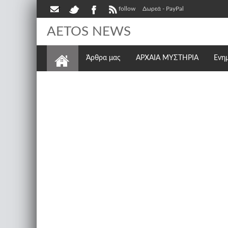
follow
Δωρεά - PayPal
AETOS NEWS
Άρθρα μας
ΑΡΧΑΙΑ ΜΥΣΤΗΡΙΑ
Ενη