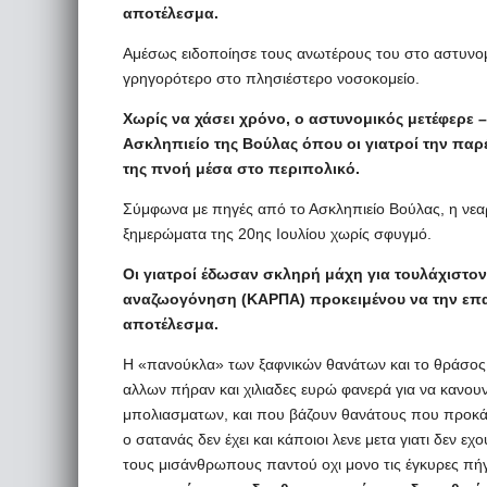
αποτέλεσμα.
Αμέσως ειδοποίησε τους ανωτέρους του στο αστυνομι
γρηγορότερο στο πλησιέστερο νοσοκομείο.
Χωρίς να χάσει χρόνο, ο αστυνομικός μετέφερε 
Ασκληπιείο της Βούλας όπου οι γιατροί την παρ
της πνοή μέσα στο περιπολικό.
Σύμφωνα με πηγές από το Ασκληπιείο Βούλας, η νεα
ξημερώματα της 20ης Ιουλίου χωρίς σφυγμό.
Οι γιατροί έδωσαν σκληρή μάχη για τουλάχιστο
αναζωογόνηση (ΚΑΡΠΑ) προκειμένου να την επαν
αποτέλεσμα.
Η «πανούκλα» των ξαφνικών θανάτων και το θράσος
αλλων πήραν και χιλιαδες ευρώ φανερά για να κανου
μπολιασματων, και που βάζουν θανάτους που προκάλεσ
ο σατανάς δεν έχει και κάποιοι λενε μετα γιατι δεν ε
τους μισάνθρωπους παντού οχι μονο τις έγκυρες πή