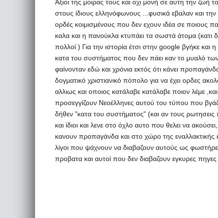
Άξιοι της μοιρας τους και οχι μονή σε αυτη την ζωή 
στους ίδιους ελληνόφωνους ...φυσικά εβαλαν και την
ορδές κοιμισμένους που δεν εχουν ιδέα σε ποιους πατ
καλα και η πανούκλα κτυπάει τα σωστά άτομα (κατι δ
πολλοί ) Για την ιστορία έτσι στην google βγήκε και
κατα του συστήματος που δεν πάει καν το μυαλό των
φαίνονταν εδώ και χρόνια εκτός ότι κάνει προπαγάνδ
δογματικό χριστιανικό πόπολο για να έχει ορδες ακολ
αλλιως και οποιος κατάλαβε κατάλαβε ποιον λέμε ,και
προσεγγίζουν Νεοέλληνες αυτού του τύπου που βγάζουν
δήθεν "κατα του συστήματος" (και αν τους ρωτησεις π
και ίδιοι και λενε στο όχλο αυτο που θελει να ακούσε
κανουν προπαγάνδα και στο χώρο της εναλλακτικής 
λίγοι που ψάχνουν να διαβαζουν αυτούς ως φωστήρες 
προβατα και αυτοί που δεν διαβαζουν εγκυρες πηγες 