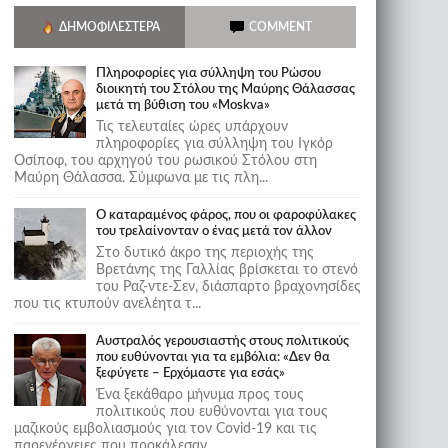
ΔΗΜΟΦΙΛΈΣΤΕΡΑ
COMMENT
Πληροφορίες για σύλληψη του Ρώσου
διοικητή του Στόλου της Mαύρης Θάλασσας
μετά τη βύθιση του «Moskva»
Τις τελευταίες ώρες υπάρχουν
πληροφορίες για σύλληψη του Ιγκόρ
Οσίποφ, του αρχηγού του ρωσικού Στόλου στη
Μαύρη Θάλασσα. Σύμφωνα με τις πλη...
Ο καταραμένος φάρος, που οι φαροφύλακες
του τρελαίνονταν ο ένας μετά τον άλλον
Στο δυτικό άκρο της περιοχής της
Βρετάνης της Γαλλίας βρίσκεται το στενό
του Ραζ-ντε-Σεν, διάσπαρτο βραχονησίδες
που τις κτυπούν ανελέητα τ...
Αυστραλός γερουσιαστής στους πολιτικούς
που ευθύνονται για τα εμβόλια: «Δεν θα
ξεφύγετε – Ερχόμαστε για εσάς»
Ένα ξεκάθαρο μήνυμα προς τους
πολιτικούς που ευθύνονται για τους
μαζικούς εμβολιασμούς για τον Covid-19 και τις
παρενέργειες που προκάλεσαν...