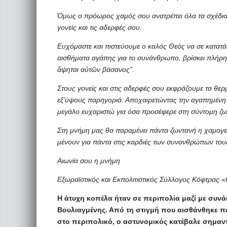
Όμως ο πρόωρος χαμός σου ανατρέπει όλα τα σχέδια κ
γονείς και τις αδερφές σου.
Ευχόμαστε και πιστεύουμε ο καλός Θεός να σε κατατά
αισθήματα αγάπης για το συνάνθρωπο, βρίσκει πλήρη ε
ἅψηται αὐτῶν βάσανος”.
Στους γονείς και στις αδερφές σου εκφράζουμε τα θε
εξ’ύψους παρηγοριά. Αποχαιρετώντας την αγαπημένη μ
μεγάλο ευχαριστώ για όσα προσέφερε στη σύντομη ζω
Στη μνήμη μας θα παραμένει πάντα ζωντανή η χαμογελ
μένουν για πάντα στις καρδιές των συνανθρώπων του
Αιωνία σου η μνήμη
Εξωραϊστικός και Εκπολιτιστικός Σύλλογος Κόφτρας
Η άτυχη κοπέλα ήταν σε περιπολία μαζί με συνά
Βουλιαγμένης. Από τη στιγμή που αισθάνθηκε πω
στο περιπολικό, ο αστυνομικός κατέβαλε σημαν