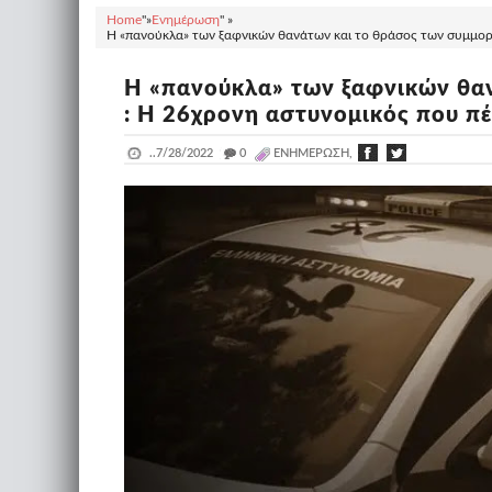
Home
"»
Ενημέρωση
" »
Η «πανούκλα» των ξαφνικών θανάτων και το θράσος των συμμορι
Η «πανούκλα» των ξαφνικών θα
: Η 26χρονη αστυνομικός που π
..
7/28/2022
_
0
ΕΝΗΜΈΡΩΣΗ,