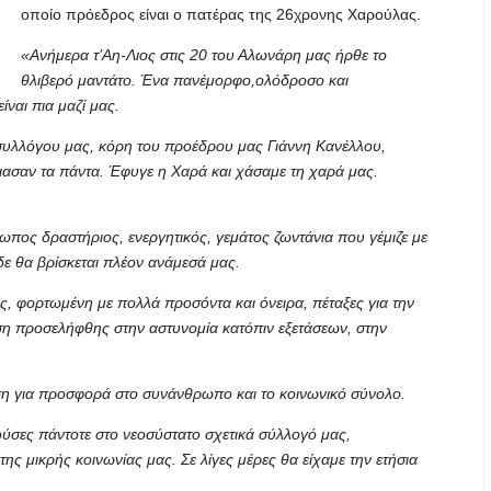
οποίο πρόεδρος είναι ο πατέρας της 26χρονης Χαρούλας.
«Ανήμερα τ’Αη-Λιος στις 20 του Αλωνάρη μας ήρθε το
θλιβερό μαντάτο. Ένα πανέμορφο,ολόδροσο και
ναι πια μαζί μας.
συλλόγου μας, κόρη του προέδρου μας Γιάννη Κανέλλου,
ίνιασαν τα πάντα. Έφυγε η Χαρά και χάσαμε τη χαρά μας.
πος δραστήριος, ενεργητικός, γεμάτος ζωντάνια που γέμιζε με
δε θα βρίσκεται πλέον ανάμεσά μας.
ς, φορτωμένη με πολλά προσόντα και όνειρα, πέταξες για την
ση προσελήφθης στην αστυνομία κατόπιν εξετάσεων, στην
εση για προσφορά στο συνάνθρωπο και το κοινωνικό σύνολο.
ύσες πάντοτε στο νεοσύστατο σχετικά σύλλογό μας,
ης μικρής κοινωνίας μας. Σε λίγες μέρες θα είχαμε την ετήσια