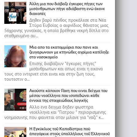
Άλλη μια που διάβαζε έγκυρες πήγες των
μισάνθρωπων πήγε αδιάβαστη ενώ έκανε
διακοπές
Δηθεν βαρύ πένθος προκάλεσε στα Νέα
Στύρα Ευβοίας ο αιφνίδιος θάνατος μιας
56χρονης γυναίκας, η οποία βρέθηκε νεκρή δίπλα στο
σταθμευμένο αυ...
Μια απο τα εκατομμύρια που πανε και
ζευγαρωνουν με κτηνώδες αγρίμια κατέληξε
στο νοσοκομείο
Επισης διαβαζουν "έγκυρες πήγες"
μισάνθρωπων και οπως ειναι η εικονα
τους στο ιντερνετ ετσι ειναι και στην ζωη τους,
τουτεστιν ο...
Ακούστε κάποιον Γάκη που ειναι δείγμα του
μέσου νεοέλληνα που ισοπεδώνει κάθε
έννοια της στοιχειώδους λογικής
Αλλο ενα δειγμα δηδεν φωστηρα
νεοελληνα και "Γιατρου " περιορισμενης
νοημοσυνης που φαινεται οταν μιλανε για "ναζι" κ...
Ἡ Ἐγκύκλιος τοῦ Καποδίστρια ποὺ
ἀπαγόρευε στοὺς ὑπαλλήλους τοῦ Ἑλληνικοῦ