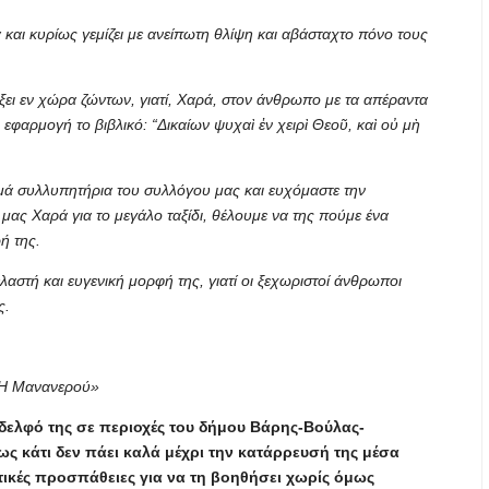
αι κυρίως γεμίζει με ανείπωτη θλίψη και αβάσταχτο πόνο τους
ξει εν χώρα ζώντων, γιατί, Χαρά, στον άνθρωπο με τα απέραντα
φαρμογή το βιβλικό: “Δικαίων ψυχαὶ ἐν χειρὶ Θεοῦ, καὶ οὐ μὴ
ρμά συλλυπητήρια του συλλόγου μας και ευχόμαστε την
ας Χαρά για το μεγάλο ταξίδι, θέλουμε να της πούμε ένα
ή της.
αστή και ευγενική μορφή της, γιατί οι ξεχωριστοί άνθρωποι
ς.
 «Η Μανανερού»
δελφό της σε περιοχές του δήμου Βάρης-Βούλας-
ς κάτι δεν πάει καλά μέχρι την κατάρρευσή της μέσα
τικές προσπάθειες για να τη βοηθήσει χωρίς όμως