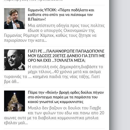
Γερμανός ΥΠΟΙΚ: «Πάρτε ποδήλατο και
καθίστε στο σπίτι για να πιέσουμε τον
Β.Πούτιν»!
Μια απίστευτη οδηγία προς τους πολίτες
έδωσε ο υπουργός Οικονομικών της
Γερμανίας Ρόμπερτ Χάμπεκ, καθώς τους ζήτησε να
περιορίσουν την κατα...
ΓΙΑΤΙ ΡΕ ....ΠΑΛΙΑΝΘΡΩΠΕ ΠΑΠΑΔΟΠΟΥΛΕ
ΜΟΥ ΕΔΩΣΕΣ 20ΕΤΕΣ ΔΑΝΕΙΟ ΓΙΑ ΣΠΙΤΙ ΜΕ
ΟΡΟ ΝΑ ΕΧΕΙ ...ΤΟΥΑΛΕΤΑ ΜΕΣΑ;
Η επιστολή ενός Δημοκράτη,διαβάστε το
μέχρι τέλους...40 χρόνια μετά και ακόμα
τυραννάς τα .... καημένα παιδιά της νέας τάξης. Γιατί
βρε άθ...
Πάρα την «θεϊκή» βροχή ορδες δούλοι πήγαν
στο σύνταγμα παρέα με τα παράσιτα του
κακού γνωστοί ως κομμουνιστες
Μυαλο δεν βαζουν οι δουλοι του Γιαχβε
και των φυλων του εδω και πανω απο 20
αιωνες ουτε με τα διαβολικα κομμουνιστικα μπολια
εβαλαν μαλ...