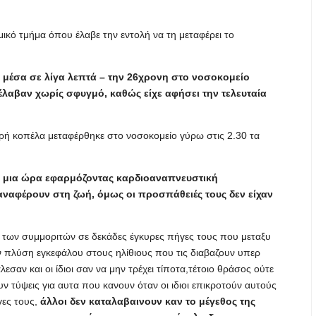
κό τμήμα όπου έλαβε την εντολή να τη μεταφέρει το
– μέσα σε λίγα λεπτά – την 26χρονη στο νοσοκομείο
έλαβαν χωρίς σφυγμό, καθώς είχε αφήσει την τελευταία
ρή κοπέλα μεταφέρθηκε στο νοσοκομείο γύρω στις 2.30 τα
ν μια ώρα εφαρμόζοντας καρδιοαναπνευστική
αφέρουν στη ζωή, όμως οι προσπάθειές τους δεν είχαν
 των συμμοριτών σε δεκάδες έγκυρες πήγες τους που μεταξυ
ν πλύση εγκεφάλου στους ηλίθιους που τις διαβαζουν υπερ
αν και οι ίδιοι σαν να μην τρέχει τίποτα,τέτοιο θράσος ούτε
χουν τύψεις για αυτα που κανουν όταν οι ιδιοι επικροτούν αυτούς
γες τους,
άλλοι δεν καταλαβαινουν καν το μέγεθος της