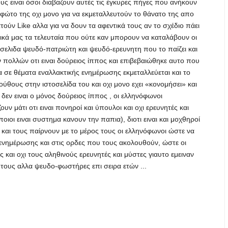
τους ειναι όσοι διαβαζουν αυτές τις έγκυρες πήγες που ανήκουν
 φώτο της οχι μονο για να εκμεταλλευτούν το θάνατο της απο
ούν Like αλλα για να δουν τα αφεντικά τους αν το σχέδιο πάει
ικά μας τα τελευταία που ούτε καν μπορουν να καταλάβουν οι
 η σελιδα ψευδό-πατριώτη και ψευδό-ερευνητη που το παίζει και
 πολλών οτι ειναι δούρειος ίππος και επιβεβαιώθηκε αυτο που
α σε θέματα εναλλακτικής ενημέρωσης εκμεταλλεύεται και το
ούθους στην ιστοσελίδα του και οχι μονο εχει «κονομήσει» και
 δεν ειναι ο μόνος δούρειος ίππος , οι ελληνόφωνοι
 μάτι οτι ειναι πονηροί και ύπουλοι και οχι ερευνητές και
οιοι ειναι συστημα κανουν την παπια), διοτι ειναι και μοχθηροί
ι, και τους παίρνουν με το μέρος τους οι ελληνόφωνοι ώστε να
ενημέρωσης και στις ορδες που τους ακολουθούν, ώστε οι
και οχι τους αληθινούς ερευνητές και μύστες γιαυτο εμειναν
τους αλλα ψευδο-φωστήρες επι σειρα ετών ...