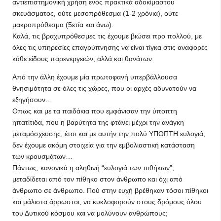
αντιεπιστημονική χρήση ενός πρακτικά αδοκίμαστου
σκευάσματος, ούτε μεσοπρόθεσμα (1-2 χρόνια), ούτε
μακροπρόθεσμα (5ετία και άνω).
Καλά, τις βραχυπρόθεσμες τις έχουμε βιώσει προ πολλού, με
όλες τις υπηρεσίες επαγρύπνησης να είναι τίγκα στις αναφορές
κάθε είδους παρενεργειών, αλλά και θανάτων.
Από την άλλη έχουμε μία πρωτοφανή υπερβάλλουσα
θνησιμότητα σε όλες τις χώρες, που οι αρχές αδυνατούν να
εξηγήσουν…
Οπως και με τα παιδάκια που εμφάνισαν την ύποπτη
ηπατίτιδα, που η βαρύτητα της φτάνει μέχρι την ανάγκη
μεταμόσχευσης, έτσι και με αυτήν την πολύ ΥΠΟΠΤΗ ευλογιά,
δεν έχουμε ακόμη στοιχεία για την εμβολιαστική κατάσταση
των κρουσμάτων…
Πάντως, κανονικά η αληθινή “ευλογιά των πιθήκων”,
μεταδίδεται από τον πίθηκο στον άνθρωπο και όχι από
άνθρωπο σε άνθρωπο. Πού στην ευχή βρέθηκαν τόσοι πίθηκοι
και μάλιστα άρρωστοι, να κυκλοφορούν στους δρόμους όλου
του Δυτικού κόσμου και να μολύνουν ανθρώπους;