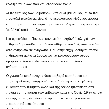
έλλειψη πιθήκων που να μεταδίδουν τον ιό.
«Είτε είναι ιός των μαϊμούδων, είτε είναι μαϊμού ιός, αυτό που
προκαλεί περιέργεια είναι ότι ο μεγαλύτερος κίνδυνος αφορά
στην Ευρώπη, που συμπτωματικά έχει δεχτεί τα περισσότερα
“εμβόλια” κατά του Covid»
Και προσθέτει: «Πάντως, κανονικά η αληθινή “ευλογιά των
πιθήκων”, μεταδίδεται από τον πίθηκο στον άνθρωπο και όχι
από άνθρωπο σε άνθρωπο. Πού στην ευχή βρέθηκαν τόσοι
πίθηκοι και μάλιστα άρρωστοι, να κυκλοφορούν στους
δρόμους όλου του Δυτικού κόσμου και να μολύνουν
ανθρώπους;»
Ο γνωστός καρδιολόγος θέτει σοβαρά ερωτήματα και
παρατηρεί πως υπάρχει κάποια σύνδεση στην εμφάνιση της
ευλογιάς των πιθήκων αλλά και της οξείας ηπατίτιδας στα
παιδιά με την χρήση των εμβολίων κατά της Covid-19 τα οποία
επί της ουσίας δεν δοκιμάστηκαν ποτέ και επρόκειτο για
πειραματικά σκευάσματα.