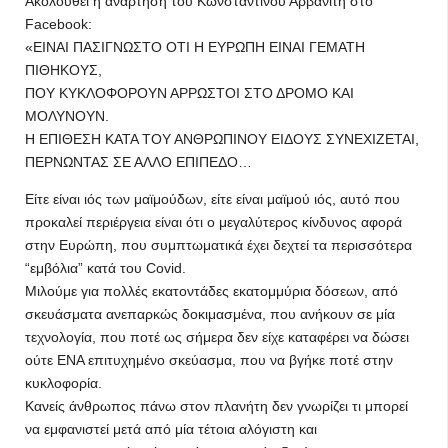
Ακολουθεί η ανάρτηση του Κωνσταντίνου Αρβανίτη στο
Facebook:
«ΕΙΝΑΙ ΠΑΣΙΓΝΩΣΤΟ ΟΤΙ Η ΕΥΡΩΠΗ ΕΙΝΑΙ ΓΕΜΑΤΗ
ΠΙΘΗΚΟΥΣ,
ΠΟΥ ΚΥΚΛΟΦΟΡΟΥΝ ΑΡΡΩΣΤΟΙ ΣΤΟ ΔΡΟΜΟ ΚΑΙ
ΜΟΛΥΝΟΥΝ.
Η ΕΠΙΘΕΣΗ ΚΑΤΑ ΤΟΥ ΑΝΘΡΩΠΙΝΟΥ ΕΙΔΟΥΣ ΣΥΝΕΧΙΖΕΤΑΙ,
ΠΕΡΝΩΝΤΑΣ ΣΕ ΑΛΛΟ ΕΠΙΠΕΔΟ…
Είτε είναι ιός των μαϊμούδων, είτε είναι μαϊμού ιός, αυτό που
προκαλεί περιέργεια είναι ότι ο μεγαλύτερος κίνδυνος αφορά
στην Ευρώπη, που συμπτωματικά έχει δεχτεί τα περισσότερα
“εμβόλια” κατά του Covid.
Μιλούμε για πολλές εκατοντάδες εκατομμύρια δόσεων, από
σκευάσματα ανεπαρκώς δοκιμασμένα, που ανήκουν σε μία
τεχνολογία, που ποτέ ως σήμερα δεν είχε καταφέρει να δώσει
ούτε ΕΝΑ επιτυχημένο σκεύασμα, που να βγήκε ποτέ στην
κυκλοφορία.
Κανείς άνθρωπος πάνω στον πλανήτη δεν γνωρίζει τι μπορεί
να εμφανιστεί μετά από μία τέτοια αλόγιστη και