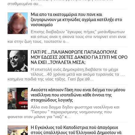
σταθμευμένο αυ...
Μια απο τα εκατομμύρια που πανε και
ζευγαρωνουν με κτηνώδες αγρίμια κατέληξε στο
νοσοκομείο
Επισης διαβαζουν "έγκυρες πήγες" μισάνθρωπων
και οπως ειναι η εικονα τους στο ιντερνετ ετσι ειναι
και στην ζωη τους, τουτεστιν ο...
ΓΙΑΤΙ ΡΕ ....ΠΑΛΙΑΝΘΡΩΠΕ ΠΑΠΑΔΟΠΟΥΛΕ
ΜΟΥ ΕΔΩΣΕΣ 20ΕΤΕΣ ΔΑΝΕΙΟ ΓΙΑ ΣΠΙΤΙ ΜΕ ΟΡΟ
ΝΑ ΕΧΕΙ ...ΤΟΥΑΛΕΤΑ ΜΕΣΑ;
Η επιστολή ενός Δημοκράτη,διαβάστε το μέχρι
τέλους...40 χρόνια μετά και ακόμα τυραννάς τα ....
καημένα παιδιά της νέας τάξης. Γιατί βρε άθ...
Ακούστε κάποιον Γάκη που ειναι δείγμα του μέσου
νεοέλληνα που ισοπεδώνει κάθε έννοια της
στοιχειώδους λογικής
Αλλο ενα δειγμα δηδεν φωστηρα νεοελληνα και
"Γιατρου " περιορισμενης νοημοσυνης που
φαινεται οταν μιλανε για "ναζι" κ...
Ἡ Ἐγκύκλιος τοῦ Καποδίστρια ποὺ ἀπαγόρευε
στοὺς ὑπαλλήλους τοῦ Ἑλληνικοῦ Δημοσίου νὰ