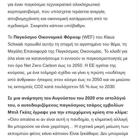
για έναν παγκόσμιο τεχνοκρατικό ολοκληρωτικό
κορπορατιβισμό, που υπόσχεται τεράστια ανεργία,
αποβιομηχάνιση και οικονομική κατάρρευση από το
σχεδιασμό. Σκεφτείτε κάποιο υπόβαθρο.
Το
Παγκόσμιο Οικονομικό Φόρουμ
(WEF) του Klaus
Schwab προωθεί αυτήν τη στιγμή το αγαπημένο του θέμα, τη
Μεγάλη Επαναφορά της Παγκόσμιας Οικονομίας. Το κλειδί για
όλα είναι να κατανοήσουμε τι εννοούν οι παγκοσμιοποιητές με
τον όρο Net Zero Carbon έως το 2050. Η ΕΕ ηγείται της
κούρσας, με ένα τολμηρό σχέδιο να γίνει η πρώτη «ουδέτερη
από άνθρακα» ήπειρος στον κόσμο έως το 2050 και να μειώσει
τις εκπομπές CO2 κατά τουλάχιστον 55 % έως το 2030.
Σε μια ανάρτηση του Αυγούστου του 2020 στο ιστολόγιό
του, ο αυτοδιοριζόμενος παγκόσμιος τσάρος εμβολίων
Μπιλ Γκέιτς έγραψε για την επερχόμενη κρίση στο κλίμα:
«Όσο απαίσια κι αν είναι αυτή η πανδημία, η κλιματική αλλαγή
θα μπορούσε να είναι χειρότερη… Η σχετικά μικρή μείωση των
εκπομπών φέτος κάνει κάποιον Είναι ξεκάθαρο: Δεν μπορούμε