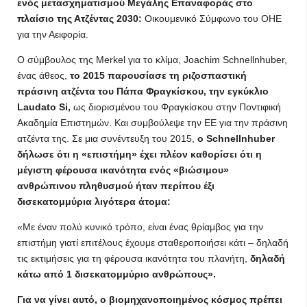
ενός μετασχηματισμού Μεγάλης Επαναφοράς στο
πλαίσιο της Ατζέντας 2030:
Οικουμενικό Σύμφωνο του ΟΗΕ
για την Αειφορία.
Ο σύμβουλος της Merkel για το κλίμα, Joachim Schnellnhuber,
ένας άθεος,
το 2015 παρουσίασε τη ριζοσπαστική
πράσινη ατζέντα του Πάπα Φραγκίσκου, την εγκύκλιο
Laudato Si,
ως διορισμένου του Φραγκίσκου στην Ποντιφική
Ακαδημία Επιστημών. Και συμβούλεψε την ΕΕ για την πράσινη
ατζέντα της. Σε μια συνέντευξη του 2015,
ο Schnellnhuber
δήλωσε ότι η «επιστήμη» έχει πλέον καθορίσει ότι η
μέγιστη φέρουσα ικανότητα ενός «βιώσιμου»
ανθρώπινου πληθυσμού ήταν περίπου έξι
δισεκατομμύρια λιγότερα άτομα:
«Με έναν πολύ κυνικό τρόπο, είναι ένας θρίαμβος για την
επιστήμη γιατί επιτέλους έχουμε σταθεροποιήσει κάτι – δηλαδή
τις εκτιμήσεις για τη φέρουσα ικανότητα του πλανήτη,
δηλαδή
κάτω από 1 δισεκατομμύριο ανθρώπους».
Για να γίνει αυτό, ο βιομηχανοποιημένος κόσμος πρέπει