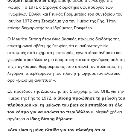
ονόματι Maurice Strong
, επίσης μέλος της Λέσχης της
Ρώμης. Το 1971 ο Στρονγκ διορίστηκε υφυπουργός των
Ηνωμένων Εθνών και Γενικός Γραμματέας του συνεδρίου του
Ιουνίου 1972 στη Στοκχόλμη για την Ημέρα της Γης. Ήταν
επίσης διαχειριστής του Ιδρύματος Ροκφέλερ.
Ο Maurice Strong ήταν ένας βασικός πρώιμος διαδότης της
επιστημονικά αβάσιμης θεωρίας ότι οι ανθρωπογενείς
εκπομπές από οχήματα μεταφοράς, εργοστάσια άνθρακα και
γεωργία προκάλεσαν μια δραματική και επιταχυνόμενη αύξηση
της παγκόσμιας θερμοκρασίας που απειλεί τον πολιτισμό, τη
λεγόμενη υπερθέρμανση του πλανήτη. Εφηύρε τον ελαστικό
όρο «βιώσιμη ανάπτυξη».
Ως πρόεδρος της Διάσκεψης της Στοκχόλμης του ΟΗΕ για την
Ημέρα της Γης το 1972,
ο Strong προώθησε τη μείωση του
πληθυσμού και τη μείωση του βιοτικού επιπέδου σε όλο
τον κόσμο για να «σώσει το περιβάλλον».
Μερικά χρόνια
αργότερα
ο ίδιος Strong δήλωσε:
«Δεν είναι η μόνη ελπίδα για τον πλανήτη ότι οι