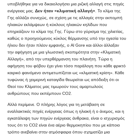
υποβλήθηκε για να δικαιολογήσει μια ριζική αλλαγή στις πηγές
ενέργειας μας.
Δεν ήταν «κλιματική αλλαγή»
. Το κλίμα της
Γης αλλάζει συνεχώς, σε σχέση με τις αλλαγές στην εκπομπή
ηλιακών εκλάμψεων ή κύκλους ηλιακών κηλίδων που
επηρεάζουν το κλίμα της Γης. Γύρω στο γύρισμα της χιλιετίας,
καθώς ο προηγούμενος κύκλος θέρμανσης υπό την ηγεσία του
ήλιου δεν ήταν πλέον εμφανής, ο Al Gore και άλλοι άλλαξαν
την αφήγηση με μια γλωσσική σκοπιμότητα στην «Κλιματική
Αλλαγή», από την υπερθέρμανση του πλανήτη. Τώρα η
αφήγηση του φόβου έχει γίνει τόσο παράλογη που κάθε φρικτό
καιρικό φαινόμενο αντιμετωπίζεται ως «κλιματική κρίση». Κάθε
τυφώνας ή χειμερινή καταιγίδα θεωρείται ως απόδειξη ότι οι
Θεοί του Κλίματος μας τιμωρούν τους αμαρτωλούς
ανθρώπους που εκπέμπουν CO2.
Αλλά περίμενε. Ο πλήρης λόγος για τη μετάβαση σε
εναλλακτικές πηγές ενέργειας όπως η ηλιακή ή ο άνεμος, και η
εγκατάλειψη των πηγών ενέργειας άνθρακα, είναι ο ισχυρισμός
τους ότι το CO2 είναι ένα αέριο θερμοκηπίου που με κάποιο
τρόπο ανεβαίνει στην ατμόσφαιρα όπου σχηματίζει μια