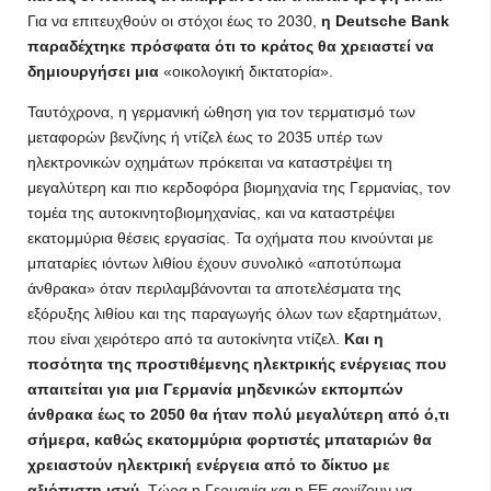
Για να επιτευχθούν οι στόχοι έως το 2030,
η Deutsche Bank
παραδέχτηκε πρόσφατα ότι το κράτος θα χρειαστεί να
δημιουργήσει μια
«οικολογική δικτατορία».
Ταυτόχρονα, η γερμανική ώθηση για τον τερματισμό των
μεταφορών βενζίνης ή ντίζελ έως το 2035 υπέρ των
ηλεκτρονικών οχημάτων πρόκειται να καταστρέψει τη
μεγαλύτερη και πιο κερδοφόρα βιομηχανία της Γερμανίας, τον
τομέα της αυτοκινητοβιομηχανίας, και να καταστρέψει
εκατομμύρια θέσεις εργασίας. Τα οχήματα που κινούνται με
μπαταρίες ιόντων λιθίου έχουν συνολικό «αποτύπωμα
άνθρακα» όταν περιλαμβάνονται τα αποτελέσματα της
εξόρυξης λιθίου και της παραγωγής όλων των εξαρτημάτων,
που είναι χειρότερο από τα αυτοκίνητα ντίζελ.
Και η
ποσότητα της προστιθέμενης ηλεκτρικής ενέργειας που
απαιτείται για μια Γερμανία μηδενικών εκπομπών
άνθρακα έως το 2050 θα ήταν πολύ μεγαλύτερη από ό,τι
σήμερα, καθώς εκατομμύρια φορτιστές μπαταριών θα
χρειαστούν ηλεκτρική ενέργεια από το δίκτυο με
αξιόπιστη ισχύ.
Τώρα η Γερμανία και η ΕΕ αρχίζουν να