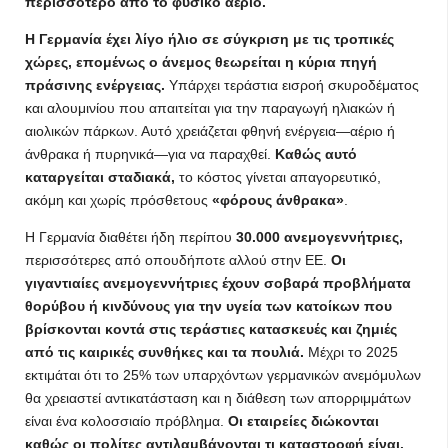
περισσότερο από το φυσικό αέριο.
Η Γερμανία έχει λίγο ήλιο σε σύγκριση με τις τροπικές
χώρες, επομένως ο άνεμος θεωρείται η κύρια πηγή
πράσινης ενέργειας.
Υπάρχει τεράστια εισροή σκυροδέματος
και αλουμινίου που απαιτείται για την παραγωγή ηλιακών ή
αιολικών πάρκων. Αυτό χρειάζεται φθηνή ενέργεια—αέριο ή
άνθρακα ή πυρηνικά—για να παραχθεί.
Καθώς αυτό
καταργείται σταδιακά,
το κόστος γίνεται απαγορευτικό,
ακόμη και χωρίς πρόσθετους
«φόρους άνθρακα»
.
Η Γερμανία διαθέτει ήδη περίπου
30.000 ανεμογεννήτριες,
περισσότερες από οπουδήποτε αλλού στην ΕΕ.
Οι
γιγαντιαίες ανεμογεννήτριες έχουν σοβαρά προβλήματα
θορύβου ή κινδύνους για την υγεία των κατοίκων που
βρίσκονται κοντά στις τεράστιες κατασκευές και ζημιές
από τις καιρικές συνθήκες και τα πουλιά.
Μέχρι το 2025
εκτιμάται ότι το 25% των υπαρχόντων γερμανικών ανεμόμυλων
θα χρειαστεί αντικατάσταση και η διάθεση των απορριμμάτων
είναι ένα κολοσσιαίο πρόβλημα.
Οι εταιρείες διώκονται
καθώς οι πολίτες αντιλαμβάνονται τι καταστροφή είναι.