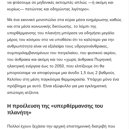
να φτάσουμε σε μηδενικές εκπομπές απλώς —ή ακόμη και
κυρίως— πετώντας και οδηγώντας λιγότερο».
Με ένα εικονικό μονοπώλιο στα κύρια μέσα ενημέρωσης καθώς
και στα μέσα κοινωνικής δικτύωσης, το λόμπι της
υπερθέρμανσης του πλανήτη μπόρεσε να οδηγήσει μεγάλο
μέρος του κόσμου στο να υποθέσει ότι το καλύτερο για την
ανθρωπότητα είναι να εξαλείψει τους υδρογονάνθρακες,
συμπεριλαμβανομένων του πετρελαίου, του φυσικού αερίου,
του άνθρακα και ακόμη και του «χωρίς άνθρακα Πυρηνική
ηλεκτρική ενέργεια έως το 2050, που ελπίζουμε ότι θα
μπορούσαμε να αποφύγουμε μια άνοδο 1,5 έως 2 βαθμούς
Κελσίου στη μέση παγκόσμια θερμοκρασία. Υπάρχει μόνο ένα
πρόβλημα με αυτό. Είναι εξώφυλλο για μια εγκληματική
απώτερη ατζέντα.
Η προέλευση της «υπερθέρμανσης του
πλανήτη»
Πολλοί έχουν ξεχάσει την αρχική επιστημονική διατριβή που