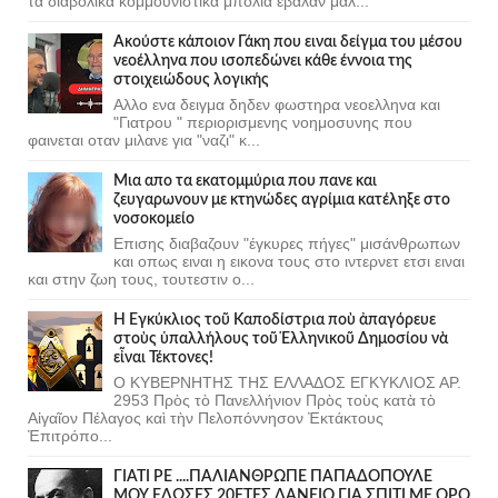
τα διαβολικα κομμουνιστικα μπολια εβαλαν μαλ...
Ακούστε κάποιον Γάκη που ειναι δείγμα του μέσου
νεοέλληνα που ισοπεδώνει κάθε έννοια της
στοιχειώδους λογικής
Αλλο ενα δειγμα δηδεν φωστηρα νεοελληνα και
"Γιατρου " περιορισμενης νοημοσυνης που
φαινεται οταν μιλανε για "ναζι" κ...
Μια απο τα εκατομμύρια που πανε και
ζευγαρωνουν με κτηνώδες αγρίμια κατέληξε στο
νοσοκομείο
Επισης διαβαζουν "έγκυρες πήγες" μισάνθρωπων
και οπως ειναι η εικονα τους στο ιντερνετ ετσι ειναι
και στην ζωη τους, τουτεστιν ο...
Ἡ Ἐγκύκλιος τοῦ Καποδίστρια ποὺ ἀπαγόρευε
στοὺς ὑπαλλήλους τοῦ Ἑλληνικοῦ Δημοσίου νὰ
εἶναι Τέκτονες!
Ο ΚΥΒΕΡΝΗΤΗΣ ΤΗΣ ΕΛΛΑΔΟΣ ΕΓΚΥΚΛΙΟΣ ΑΡ.
2953 Πρὸς τὸ Πανελλήνιον Πρὸς τοὺς κατὰ τὸ
Αἰγαῖον Πέλαγος καὶ τὴν Πελοπόννησον Ἐκτάκτους
Ἐπιτρόπο...
ΓΙΑΤΙ ΡΕ ....ΠΑΛΙΑΝΘΡΩΠΕ ΠΑΠΑΔΟΠΟΥΛΕ
ΜΟΥ ΕΔΩΣΕΣ 20ΕΤΕΣ ΔΑΝΕΙΟ ΓΙΑ ΣΠΙΤΙ ΜΕ ΟΡΟ