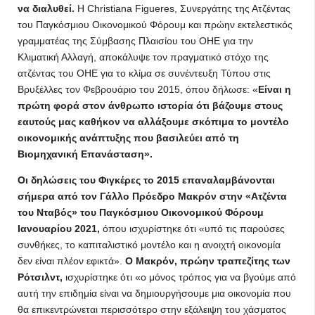
να διαλυθεί.
Η Christiana Figueres, Συνεργάτης της Ατζέντας
του Παγκόσμιου Οικονομικού Φόρουμ και πρώην εκτελεστικός
γραμματέας της Σύμβασης Πλαισίου του ΟΗΕ για την
Κλιματική Αλλαγή, αποκάλυψε τον πραγματικό στόχο της
ατζέντας του ΟΗΕ για το κλίμα σε συνέντευξη Τύπου στις
Βρυξέλλες τον Φεβρουάριο του 2015, όπου δήλωσε: «
Είναι η
πρώτη φορά στον άνθρωπο ιστορία ότι βάζουμε στους
εαυτούς μας καθήκον να αλλάξουμε σκόπιμα το μοντέλο
οικονομικής ανάπτυξης που βασιλεύει από τη
Βιομηχανική Επανάσταση».
Οι δηλώσεις του Φιγκέρες το 2015 επαναλαμβάνονται
σήμερα από τον Γάλλο Πρόεδρο Μακρόν στην «Ατζέντα
του Νταβός» του Παγκόσμιου Οικονομικού Φόρουμ
Ιανουαρίου 2021,
όπου ισχυρίστηκε ότι «υπό τις παρούσες
συνθήκες, το καπιταλιστικό μοντέλο και η ανοιχτή οικονομία
δεν είναι πλέον εφικτά».
Ο Μακρόν, πρώην τραπεζίτης των
Ρότσιλντ,
ισχυρίστηκε ότι «ο μόνος τρόπος για να βγούμε από
αυτή την επιδημία είναι να δημιουργήσουμε μια οικονομία που
θα επικεντρώνεται περισσότερο στην εξάλειψη του χάσματος