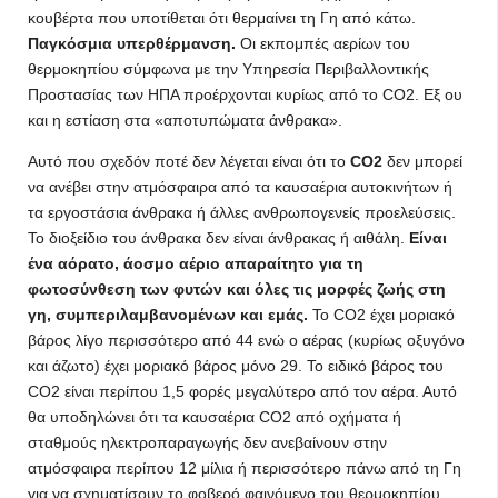
κουβέρτα που υποτίθεται ότι θερμαίνει τη Γη από κάτω.
Παγκόσμια υπερθέρμανση.
Οι εκπομπές αερίων του
θερμοκηπίου σύμφωνα με την Υπηρεσία Περιβαλλοντικής
Προστασίας των ΗΠΑ προέρχονται κυρίως από το CO2. Εξ ου
και η εστίαση στα «αποτυπώματα άνθρακα».
Αυτό που σχεδόν ποτέ δεν λέγεται είναι ότι το
CO2
δεν μπορεί
να ανέβει στην ατμόσφαιρα από τα καυσαέρια αυτοκινήτων ή
τα εργοστάσια άνθρακα ή άλλες ανθρωπογενείς προελεύσεις.
Το διοξείδιο του άνθρακα δεν είναι άνθρακας ή αιθάλη.
Είναι
ένα αόρατο, άοσμο αέριο απαραίτητο για τη
φωτοσύνθεση των φυτών και όλες τις μορφές ζωής στη
γη, συμπεριλαμβανομένων και εμάς.
Το CO2 έχει μοριακό
βάρος λίγο περισσότερο από 44 ενώ ο αέρας (κυρίως οξυγόνο
και άζωτο) έχει μοριακό βάρος μόνο 29. Το ειδικό βάρος του
CO2 είναι περίπου 1,5 φορές μεγαλύτερο από τον αέρα. Αυτό
θα υποδηλώνει ότι τα καυσαέρια CO2 από οχήματα ή
σταθμούς ηλεκτροπαραγωγής δεν ανεβαίνουν στην
ατμόσφαιρα περίπου 12 μίλια ή περισσότερο πάνω από τη Γη
για να σχηματίσουν το φοβερό φαινόμενο του θερμοκηπίου.