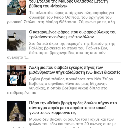
του Στόλου της Mαύρης Θάλασσας μετά τη
βύθιση του «Moskva»
Τις τελευταίες ώρες υπάρχουν πληροφορίες για
σύλληψη του Ιγκόρ Οσίποφ, του αρχηγού του
ρωσικού Στόλου στη Μαύρη Θάλασσα. Σύμφωνα με τις πλη...
Ο καταραμένος φάρος, που οι φαροφύλακες του
τρελαίνονταν ο ένας μετά τον άλλον
Στο δυτικό άκρο της περιοχής της Βρετάνης της
Γαλλίας βρίσκεται το στενό του Ραζ-ντε-Σεν,
διάσπαρτο βραχονησίδες που τις κτυπούν
ανελέητα τ...
Άλλη μια που διάβαζε έγκυρες πήγες των
μισάνθρωπων πήγε αδιάβαστη ενώ έκανε διακοπές
Δηθεν βαρύ πένθος προκάλεσε στα Νέα Στύρα
Ευβοίας ο αιφνίδιος θάνατος μιας 56χρονης
γυναίκας, η οποία βρέθηκε νεκρή δίπλα στο
σταθμευμένο αυ...
Πάρα την «θεϊκή» βροχή ορδες δούλοι πήγαν στο
σύνταγμα παρέα με τα παράσιτα του κακού
γνωστοί ως κομμουνιστες
Μυαλο δεν βαζουν οι δουλοι του Γιαχβε και των
φυλων του εδω και πανω απο 20 αιωνες ουτε με