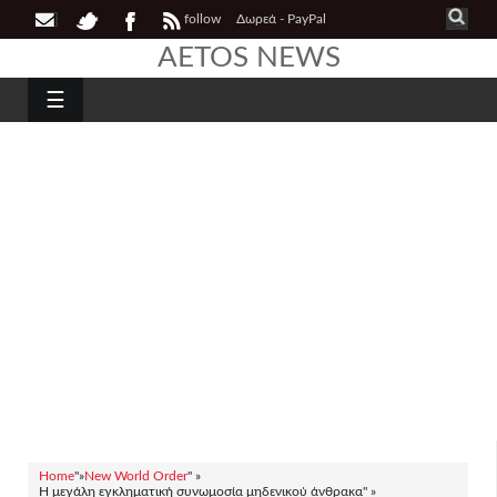
follow
Δωρεά - PayPal
AETOS NEWS
☰
Home
"»
New World Order
" »
Η μεγάλη εγκληματική συνωμοσία μηδενικού άνθρακα" »