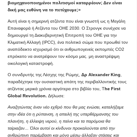
βιομηχανοποιημένοι πολιτισμοί καταρρέουν; Δεν είναι
δική μας ευθύνη να το πετύχουμε;»
Αυτή είναι η σημερινή ατζέντα που είναι γνωστή ως η Μεγάλη
Επαναφορά ή Ατζέντα του ΟΗΕ 2030. Ο Στρονγκ συνέχισε να
δημιουργεί τη Διακυβερνητική Επιτροπή του ΟΗΕ για την
Κλιματική Αλλαγή (IPCC), ένα πολιτικό σώμα που προωθεί τον
αναπόδεικτο ισχυρισμό ότι οι ανθρωπογενείς εκπομπές CO2
επρόκειτο να ανατρέψουν τον κόσμο μας. μη αναστρέψιμη
οικολογική καταστροφή.
Ο συνιδρυτής της Λέσχης της Ρώμης,
Δρ Alexander King
,
παραδέχτηκε την ουσιαστική απάτη της περιβαλλοντικής τους
ατζέντας μερικά χρόνια αργότερα στο βιβλίο του, T
he First
Global Revolution.
Δήλωσε:
Αναζητώντας έναν νέο εχθρό που θα μας ενώσει, καταλήξαμε
στην ιδέα ότι η ρύπανση, η απειλή της υπερθέρμανσης του
πλανήτη, η έλλειψη νερού, η πείνα και τα παρόμοια θα
ταίριαζαν… Όλοι αυτοί οι κίνδυνοι προκαλούνται από την
ανθρώπινη παρέμβαση και μόνο μέσω άλλαξαν στάσεις και