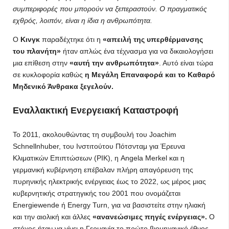
συμπεριφορές που μπορούν να ξεπεραστούν. Ο πραγματικός
εχθρός, λοιπόν, είναι η ίδια η ανθρωπότητα.
Ο
Κινγκ
παραδέχτηκε ότι η
«απειλή της υπερθέρμανσης
του πλανήτη»
ήταν απλώς ένα τέχνασμα για να δικαιολογήσει
μια επίθεση στην
«αυτή την ανθρωπότητα»
. Αυτό είναι τώρα
σε κυκλοφορία καθώς
η Μεγάλη Επαναφορά και το Καθαρό
Μηδενικό Άνθρακα ξεγελούν.
Εναλλακτική Ενεργειακή Καταστροφή
Το 2011, ακολουθώντας τη συμβουλή του Joachim
Schnellnhuber, του Ινστιτούτου Πότσνταμ για Έρευνα
Κλιματικών Επιπτώσεων (PIK), η Angela Merkel και η
γερμανική κυβέρνηση επέβαλαν πλήρη απαγόρευση της
πυρηνικής ηλεκτρικής ενέργειας έως το 2022, ως μέρος μιας
κυβερνητικής στρατηγικής του 2001 που ονομάζεται
Energiewende ή Energy Turn, για να βασιστείτε στην ηλιακή
και την αιολική και άλλες
«ανανεώσιμες πηγές ενέργειας».
Ο
στόχος ήταν να γίνει η Γερμανία το πρώτο βιομηχανικό έθνος