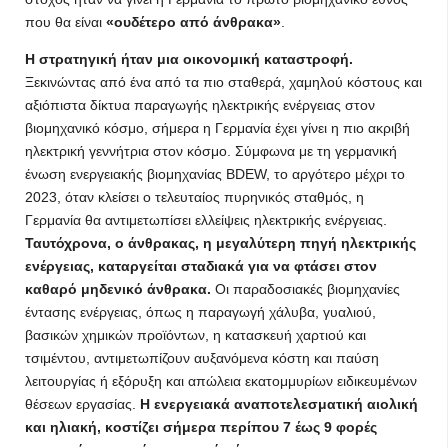
που θα είναι
«ουδέτερο από άνθρακα»
.
Η στρατηγική ήταν μια οικονομική καταστροφή.
Ξεκινώντας από ένα από τα πιο σταθερά, χαμηλού κόστους και
αξιόπιστα δίκτυα παραγωγής ηλεκτρικής ενέργειας στον
βιομηχανικό κόσμο, σήμερα η Γερμανία έχει γίνει η πιο ακριβή
ηλεκτρική γεννήτρια στον κόσμο. Σύμφωνα με τη γερμανική
ένωση ενεργειακής βιομηχανίας BDEW, το αργότερο μέχρι το
2023, όταν κλείσει ο τελευταίος πυρηνικός σταθμός, η
Γερμανία θα αντιμετωπίσει ελλείψεις ηλεκτρικής ενέργειας.
Ταυτόχρονα, ο άνθρακας, η μεγαλύτερη πηγή ηλεκτρικής
ενέργειας, καταργείται σταδιακά για να φτάσει στον
καθαρό μηδενικό άνθρακα.
Οι παραδοσιακές βιομηχανίες
έντασης ενέργειας, όπως η παραγωγή χάλυβα, γυαλιού,
βασικών χημικών προϊόντων, η κατασκευή χαρτιού και
τσιμέντου, αντιμετωπίζουν αυξανόμενα κόστη και παύση
λειτουργίας ή εξόρυξη και απώλεια εκατομμυρίων ειδικευμένων
θέσεων εργασίας.
Η ενεργειακά αναποτελεσματική αιολική
και ηλιακή, κοστίζει σήμερα περίπου 7 έως 9 φορές