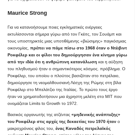
Maurice Strong
Για να κατανοήσουμε ποιες εγκληματικές ενέργειες
εκτυλίσσονται σήμερα γύρω από τον Γκέιτς, τον Σουάμπ και
τους υποστηρικτές μιας υποτιθέμενης «βιώσιμης» παγκόσμιας
οικονομίας,
πρέπει να πάμε πίσω στο 1968 όταν ο Ντέιβιντ
Ροκφέλερ και οι φίλοι του δημιούργησαν ένα κίνημα γύρω
από την ιδέα ότι η ανθρώπινη κατανάλωση
και η αύξηση
του πληθυσμού ήταν ο σημαντικότερος κόσμος. πρόβλημα. Ο
Ροκφέλερ, του οποίου ο πλούτος βασιζόταν στο πετρέλαιο,
δημιούργησε τη νεομαλθουσιανή Λέσχη της Ρώμης στη βίλα
Ροκφέλερ στο Μπελάτζιο της Ιταλίας. Το πρώτο τους έργο
ήταν να χρηματοδοτήσουν μια άχρηστη μελέτη στο MIT που
ονομάζεται Limits to Growth το 1972.
Βασικός οργανωτής της ατζέντας
«μηδενικής ανάπτυξης»
του Ροκφέλερ στις αρχές της δεκαετίας του 1970 ήταν
ο
μακροχρόνιος φίλος του,
ένας Καναδός πετρελαϊκός