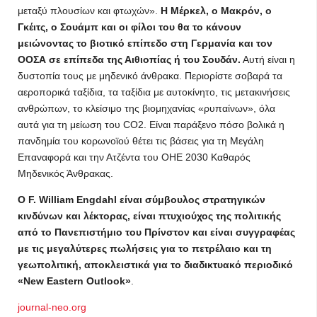
μεταξύ πλουσίων και φτωχών».
Η Μέρκελ, ο Μακρόν, ο
Γκέιτς, ο Σουάμπ και οι φίλοι του θα το κάνουν
μειώνοντας το βιοτικό επίπεδο στη Γερμανία και τον
ΟΟΣΑ σε επίπεδα της Αιθιοπίας ή του Σουδάν.
Αυτή είναι η
δυστοπία τους με μηδενικό άνθρακα. Περιορίστε σοβαρά τα
αεροπορικά ταξίδια, τα ταξίδια με αυτοκίνητο, τις μετακινήσεις
ανθρώπων, το κλείσιμο της βιομηχανίας «ρυπαίνων», όλα
αυτά για τη μείωση του CO2. Είναι παράξενο πόσο βολικά η
πανδημία του κορωνοϊού θέτει τις βάσεις για τη Μεγάλη
Επαναφορά και την Ατζέντα του ΟΗΕ 2030 Καθαρός
Μηδενικός Άνθρακας.
Ο F. William Engdahl είναι σύμβουλος στρατηγικών
κινδύνων και λέκτορας,
είναι πτυχιούχος της πολιτικής
από το Πανεπιστήμιο του Πρίνστον και είναι συγγραφέας
με τις μεγαλύτερες πωλήσεις για το πετρέλαιο και τη
γεωπολιτική, αποκλειστικά για το διαδικτυακό περιοδικό
«New Eastern Outlook»
.
journal-neo.org