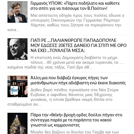
Γερμανός ΥΠΟΙΚ: «Πάρτε ποδήλατο και καθίστε
στο σπίτι για να πιέσουμε τον Β.Πούτιν»!
Μια απίστευτη οδηγία προς τους πολίτες έδωσε ο
υπουργός Οικονομικών της Γερμανίας Ρόμπερτ
Χάμπεκ, καθώς τους ζήτησε να περιορίσουν την
κατα...
ΓΙΑΤΙ ΡΕ ....ΠΑΛΙΑΝΘΡΩΠΕ ΠΑΠΑΔΟΠΟΥΛΕ
ΜΟΥ ΕΔΩΣΕΣ 20ΕΤΕΣ ΔΑΝΕΙΟ ΓΙΑ ΣΠΙΤΙ ΜΕ ΟΡΟ
ΝΑ ΕΧΕΙ ...ΤΟΥΑΛΕΤΑ ΜΕΣΑ;
Η επιστολή ενός Δημοκράτη,διαβάστε το μέχρι
τέλους...40 χρόνια μετά και ακόμα τυραννάς τα ....
καημένα παιδιά της νέας τάξης. Γιατί βρε άθ...
Άλλη μια που διάβαζε έγκυρες πήγες των
μισάνθρωπων πήγε αδιάβαστη ενώ έκανε διακοπές
Δηθεν βαρύ πένθος προκάλεσε στα Νέα Στύρα
Ευβοίας ο αιφνίδιος θάνατος μιας 56χρονης
γυναίκας, η οποία βρέθηκε νεκρή δίπλα στο
σταθμευμένο αυ...
Πάρα την «θεϊκή» βροχή ορδες δούλοι πήγαν στο
σύνταγμα παρέα με τα παράσιτα του κακού
γνωστοί ως κομμουνιστες
Μυαλο δεν βαζουν οι δουλοι του Γιαχβε και των