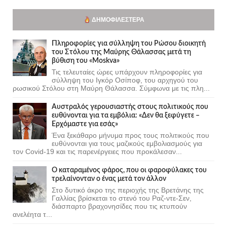
ΔΗΜΟΦΙΛΈΣΤΕΡΑ
Πληροφορίες για σύλληψη του Ρώσου διοικητή
του Στόλου της Mαύρης Θάλασσας μετά τη
βύθιση του «Moskva»
Τις τελευταίες ώρες υπάρχουν πληροφορίες για
σύλληψη του Ιγκόρ Οσίποφ, του αρχηγού του
ρωσικού Στόλου στη Μαύρη Θάλασσα. Σύμφωνα με τις πλη...
Αυστραλός γερουσιαστής στους πολιτικούς που
ευθύνονται για τα εμβόλια: «Δεν θα ξεφύγετε –
Ερχόμαστε για εσάς»
Ένα ξεκάθαρο μήνυμα προς τους πολιτικούς που
ευθύνονται για τους μαζικούς εμβολιασμούς για
τον Covid-19 και τις παρενέργειες που προκάλεσαν...
Ο καταραμένος φάρος, που οι φαροφύλακες του
τρελαίνονταν ο ένας μετά τον άλλον
Στο δυτικό άκρο της περιοχής της Βρετάνης της
Γαλλίας βρίσκεται το στενό του Ραζ-ντε-Σεν,
διάσπαρτο βραχονησίδες που τις κτυπούν
ανελέητα τ...