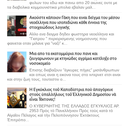
φυλων του εδω και πανω απο 20 αιωνες ουτε με
τα διαβολικα κομμουνιστικα μπολια εβαλαν μαλ...
Ακούστε κάποιον Γάκη που ειναι δείγμα του μέσου
νεοέλληνα που ισοπεδώνει κάθε έννοια της
στοιχειώδους λογικής
Αλλο ενα δειγμα δηδεν φωστηρα νεοελληνα και
"Γιατρου " περιορισμενης νοημοσυνης που
φαινεται οταν μιλανε για "ναζι" κ...
Μια απο τα εκατομμύρια που πανε και
ζευγαρωνουν με κτηνώδες αγρίμια κατέληξε στο
νοσοκομείο
Επισης διαβαζουν "έγκυρες πήγες" μισάνθρωπων
και οπως ειναι η εικονα τους στο ιντερνετ ετσι ειναι
και στην ζωη τους, τουτεστιν ο...
Ἡ Ἐγκύκλιος τοῦ Καποδίστρια ποὺ ἀπαγόρευε
στοὺς ὑπαλλήλους τοῦ Ἑλληνικοῦ Δημοσίου νὰ
εἶναι Τέκτονες!
Ο ΚΥΒΕΡΝΗΤΗΣ ΤΗΣ ΕΛΛΑΔΟΣ ΕΓΚΥΚΛΙΟΣ ΑΡ.
2953 Πρὸς τὸ Πανελλήνιον Πρὸς τοὺς κατὰ τὸ
Αἰγαῖον Πέλαγος καὶ τὴν Πελοπόννησον Ἐκτάκτους
Ἐπιτρόπο...