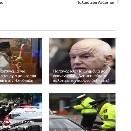
το
Παλαιότερη Ανάρτηση
 αστυνομία για
Παπανδρέου: «Τα μνημόνια μας
ιτουργία με... cd του
έκαναν καλό - Αντιμετωπίσαμε
ου στην Ηλιούπολη
καλύτερα τον κορωνοϊό» (βίντεο)
ές αποκαλύψεις από
η γυναίκας στην