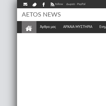
follow
Δωρεά - PayPal
AETOS NEWS
Άρθρα μας
ΑΡΧΑΙΑ ΜΥΣΤΗΡΙΑ
Ενη