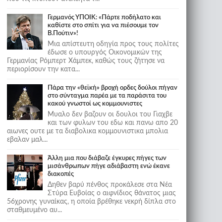
Γερμανός ΥΠΟΙΚ: «Πάρτε ποδήλατο και
καθίστε στο σπίτι για να πιέσουμε τον
Β.Πούτιν»!
Μια απίστευτη οδηγία προς τους πολίτες
έδωσε ο υπουργός Οικονομικών της
Γερμανίας Ρόμπερτ Χάμπεκ, καθώς τους ζήτησε να
περιορίσουν την κατα...
Πάρα την «θεϊκή» βροχή ορδες δούλοι πήγαν
στο σύνταγμα παρέα με τα παράσιτα του
κακού γνωστοί ως κομμουνιστες
Μυαλο δεν βαζουν οι δουλοι του Γιαχβε
και των φυλων του εδω και πανω απο 20
αιωνες ουτε με τα διαβολικα κομμουνιστικα μπολια
εβαλαν μαλ...
Άλλη μια που διάβαζε έγκυρες πήγες των
μισάνθρωπων πήγε αδιάβαστη ενώ έκανε
διακοπές
Δηθεν βαρύ πένθος προκάλεσε στα Νέα
Στύρα Ευβοίας ο αιφνίδιος θάνατος μιας
56χρονης γυναίκας, η οποία βρέθηκε νεκρή δίπλα στο
σταθμευμένο αυ...