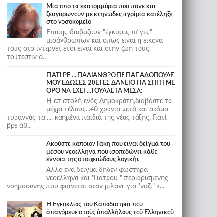
Μια απο τα εκατομμύρια που πανε και
ζευγαρωνουν με κτηνώδες αγρίμια κατέληξε
στο νοσοκομείο
Επισης διαβαζουν "έγκυρες πήγες"
μισάνθρωπων και οπως ειναι η εικονα
τους στο ιντερνετ ετσι ειναι και στην ζωη τους,
τουτεστιν ο...
ΓΙΑΤΙ ΡΕ ....ΠΑΛΙΑΝΘΡΩΠΕ ΠΑΠΑΔΟΠΟΥΛΕ
ΜΟΥ ΕΔΩΣΕΣ 20ΕΤΕΣ ΔΑΝΕΙΟ ΓΙΑ ΣΠΙΤΙ ΜΕ
ΟΡΟ ΝΑ ΕΧΕΙ ...ΤΟΥΑΛΕΤΑ ΜΕΣΑ;
Η επιστολή ενός Δημοκράτη,διαβάστε το
μέχρι τέλους...40 χρόνια μετά και ακόμα
τυραννάς τα .... καημένα παιδιά της νέας τάξης. Γιατί
βρε άθ...
Ακούστε κάποιον Γάκη που ειναι δείγμα του
μέσου νεοέλληνα που ισοπεδώνει κάθε
έννοια της στοιχειώδους λογικής
Αλλο ενα δειγμα δηδεν φωστηρα
νεοελληνα και "Γιατρου " περιορισμενης
νοημοσυνης που φαινεται οταν μιλανε για "ναζι" κ...
Ἡ Ἐγκύκλιος τοῦ Καποδίστρια ποὺ
ἀπαγόρευε στοὺς ὑπαλλήλους τοῦ Ἑλληνικοῦ