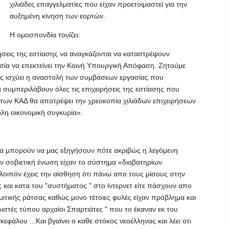
χιλιάδες επαγγελματίες που είχαν προετοιμαστεί για την
αυξημένη κίνηση των εορτών.
Η ομοσπονδία τονίζει:
ήσεις της εστίασης να αναγκάζονται να καταστρέψουν
εσία να επεκτείνει την Κοινή Υπουργική Απόφαση. Ζητούμε
υς ισχύει η αναστολή των συμβάσεων εργασίας που
συμπεριλάβουν όλες τις επιχειρήσεις της εστίασης που
η των ΚΑΔ θα αποτρέψει την χρεοκοπία χιλιάδων επιχειρήσεων
ολη οικονομική συγκυρία».
ρα μπορούν να μας εξηγήσουν πότε ακριβώς η λεγόμενη
την σοβιετική ένωση είχαν το σύστημα «διαβατηρίων
οιπόν έχεις την αίσθηση ότι πάνω απο τους μίσους στην
ς και κατα του "συστήματος " στο ίντερνετ είτε πάσχουν απο
ι σημιτικής ράτσας καθώς μονο τέτοιες φυλές είχαν πρόβλημα και
λιστές τύπου αρχαίοι Σπαρτιάτες " που το έκαναν εκ του
φάλου ...Και βγαίνει ο καθε στόκος νεοέλληνας και λέει οτι