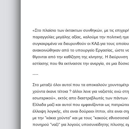
«Στο πλαίσιο των έκτακτων συνθηκών, με τις επιχειρ
παραγγελίες μεγάλης αξίας, καλούμε την πολιτική ηγ
συγκεκριμένα να διευρυνθούν οι ΚΑΔ για τους οποίο
ανακοινώθηκαν από το υπουργείο Εργασίας, ώστε να 
θίγονται από την καθίζηση της κίνησης. Η διεύρυνσ
εστίασης που θα εκτίνασσε την ανεργία, σε μια δύσκ
----
Στο μεταξύ όλοι αυτοί που τα αποκαλούν χουντομέτ
χούντα έκανε τέτοια ? άλλοι λενε για ναζιστές ενώ σ
εσωτερικού», εκτός απο διαστρεβλωτές των πάντων λ
Ελλαδα μαζί και αυτοί που εμφανίζονται ως πατριώτε
έλλειψη λογικής, είτε ειναι δούρειοι ίπποι, είτε εινα
με την "κάκια χούντα" και με τους "κακούς εθνοσοσια
πονηρού "ναζι" για λογούς υποσυνείδητης πλυσης εγκε