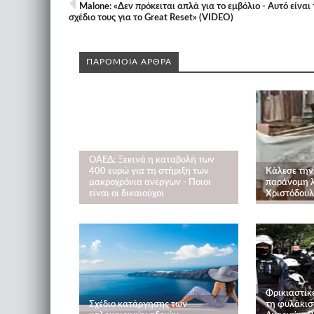
Malone: «Δεν πρόκειται απλά για το εμβόλιο - Αυτό είναι 
σχέδιο τους για το Great Reset» (VIDEO)
ΠΑΡΟΜΟΙΑ ΑΡΘΡΑ
ΟΑΕΔ: Ξεκινά η καταβολή των
400 ευρώ για τη στήριξη των
Κάλεσε την
μακροχρόνια ανέργων - Ποιοι
παράνομη λε
είναι οι δικαιούχοι
Χριστόδουλ
Φρικιαστικ
Σχέδιο κατάργησης των
τη φυλάκισ