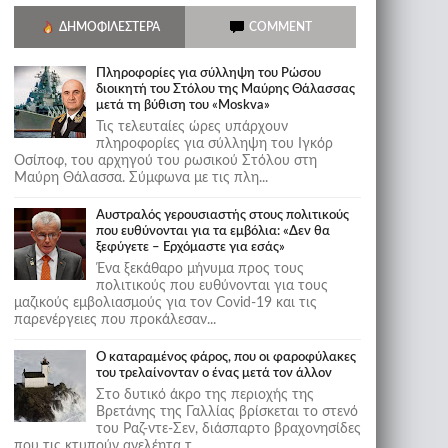
ΔΗΜΟΦΙΛΈΣΤΕΡΑ
COMMENT
Πληροφορίες για σύλληψη του Ρώσου
διοικητή του Στόλου της Mαύρης Θάλασσας
μετά τη βύθιση του «Moskva»
Τις τελευταίες ώρες υπάρχουν
πληροφορίες για σύλληψη του Ιγκόρ
Οσίποφ, του αρχηγού του ρωσικού Στόλου στη
Μαύρη Θάλασσα. Σύμφωνα με τις πλη...
Αυστραλός γερουσιαστής στους πολιτικούς
που ευθύνονται για τα εμβόλια: «Δεν θα
ξεφύγετε – Ερχόμαστε για εσάς»
Ένα ξεκάθαρο μήνυμα προς τους
πολιτικούς που ευθύνονται για τους
μαζικούς εμβολιασμούς για τον Covid-19 και τις
παρενέργειες που προκάλεσαν...
Ο καταραμένος φάρος, που οι φαροφύλακες
του τρελαίνονταν ο ένας μετά τον άλλον
Στο δυτικό άκρο της περιοχής της
Βρετάνης της Γαλλίας βρίσκεται το στενό
του Ραζ-ντε-Σεν, διάσπαρτο βραχονησίδες
που τις κτυπούν ανελέητα τ...