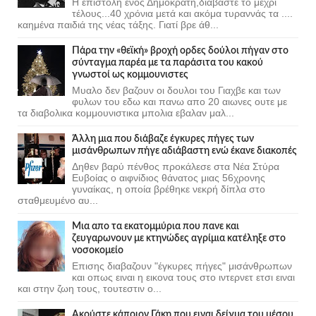
Η επιστολή ενός Δημοκράτη,διαβάστε το μέχρι
τέλους...40 χρόνια μετά και ακόμα τυραννάς τα ....
καημένα παιδιά της νέας τάξης. Γιατί βρε άθ...
Πάρα την «θεϊκή» βροχή ορδες δούλοι πήγαν στο
σύνταγμα παρέα με τα παράσιτα του κακού
γνωστοί ως κομμουνιστες
Μυαλο δεν βαζουν οι δουλοι του Γιαχβε και των
φυλων του εδω και πανω απο 20 αιωνες ουτε με
τα διαβολικα κομμουνιστικα μπολια εβαλαν μαλ...
Άλλη μια που διάβαζε έγκυρες πήγες των
μισάνθρωπων πήγε αδιάβαστη ενώ έκανε διακοπές
Δηθεν βαρύ πένθος προκάλεσε στα Νέα Στύρα
Ευβοίας ο αιφνίδιος θάνατος μιας 56χρονης
γυναίκας, η οποία βρέθηκε νεκρή δίπλα στο
σταθμευμένο αυ...
Μια απο τα εκατομμύρια που πανε και
ζευγαρωνουν με κτηνώδες αγρίμια κατέληξε στο
νοσοκομείο
Επισης διαβαζουν "έγκυρες πήγες" μισάνθρωπων
και οπως ειναι η εικονα τους στο ιντερνετ ετσι ειναι
και στην ζωη τους, τουτεστιν ο...
Ακούστε κάποιον Γάκη που ειναι δείγμα του μέσου