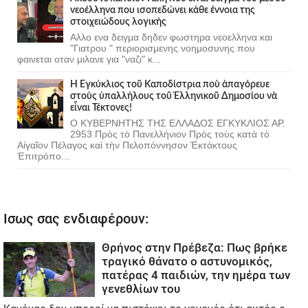
νεοέλληνα που ισοπεδώνει κάθε έννοια της
στοιχειώδους λογικής
Αλλο ενα δειγμα δηδεν φωστηρα νεοελληνα και
"Γιατρου " περιορισμενης νοημοσυνης που
φαινεται οταν μιλανε για "ναζι" κ...
Ἡ Ἐγκύκλιος τοῦ Καποδίστρια ποὺ ἀπαγόρευε
στοὺς ὑπαλλήλους τοῦ Ἑλληνικοῦ Δημοσίου νὰ
εἶναι Τέκτονες!
Ο ΚΥΒΕΡΝΗΤΗΣ ΤΗΣ ΕΛΛΑΔΟΣ ΕΓΚΥΚΛΙΟΣ ΑΡ.
2953 Πρὸς τὸ Πανελλήνιον Πρὸς τοὺς κατὰ τὸ
Αἰγαῖον Πέλαγος καὶ τὴν Πελοπόννησον Ἐκτάκτους
Ἐπιτρόπο...