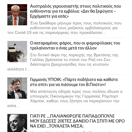
Αυστραλός γερουσιαστής στους πολιτικούς που
ευθύνονται για τα εμβόλια: «Δεν θα ξεφύγετε –
Ερχόμαστε για εσάς»
Ένα ξεκάθαρο μήνυμα προς τους πολιτικούς που
ευθύνονται για τους μαζικούς εμβολιασμούς για
τον Covid-19 και τις παρενέργειες που προκάλεσαν...
Ο καταραμένος φάρος, που οι φαροφύλακες του
τρελαίνονταν ο ένας μετά τον άλλον
Στο δυτικό άκρο της περιοχής της Βρετάνης της
Γαλλίας βρίσκεται το στενό του Ραζ-ντε-Σεν,
διάσπαρτο βραχονησίδες που τις κτυπούν
ανελέητα τ...
Γερμανός ΥΠΟΙΚ: «Πάρτε ποδήλατο και καθίστε
στο σπίτι για να πιέσουμε τον Β.Πούτιν»!
Μια απίστευτη οδηγία προς τους πολίτες έδωσε ο
υπουργός Οικονομικών της Γερμανίας Ρόμπερτ
Χάμπεκ, καθώς τους ζήτησε να περιορίσουν την
κατα...
ΓΙΑΤΙ ΡΕ ....ΠΑΛΙΑΝΘΡΩΠΕ ΠΑΠΑΔΟΠΟΥΛΕ
ΜΟΥ ΕΔΩΣΕΣ 20ΕΤΕΣ ΔΑΝΕΙΟ ΓΙΑ ΣΠΙΤΙ ΜΕ ΟΡΟ
ΝΑ ΕΧΕΙ ...ΤΟΥΑΛΕΤΑ ΜΕΣΑ;