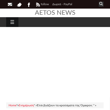
follow
Δωρεά - PayPal
AETOS NEWS
☰
Home
"»
Ενημέρωση
" »
Έτσι βγάζουν τα κρούσματα της Όμικρον; " »