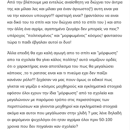
Από την βλέπουμε μια εντελώς αναίσθητη να διώχνει τον άντρα
της και μίλαει λες και μίλαει για έναν άγνωστο(!) αυτη ειναι για
να την κανουν υπουργο!!! αριστερή ειναι? (φαντάσου να ειναι
και δικό του το σπίτι και τον διώχνει από το σπίτι του ) και απο
την άλλη ένα αγρίμι, αγαπημένο ζευγάρι δεν μπορείς να πεις?
υπέροχος "πολιτισμένος" και "μορφωμένος" κόσμος! φαντασου
τώρα τι παιδι έβγαλαν αυτοί οι δυο!
Άλλα επειδή θα εχει καλή αγωγή απο το σπίτι και "μόρφωση"
απο τα σχολεία θα γίνει κάλος πολίτης! αυτό νομίζουν ορδές
ότι ο χαρακτήρας ειναι αποτέλεσμα του πως θα μεγαλώσει
κάποιος ,το τι ρατσας ειναι και τι πνεύμα εχει δεν παίζει
κανέναν ρόλο!!! ξεχάσαν να μας πουν όμως οι ειδικοί πως
γίνεται να γεμίζει ο κόσμος μοχθηρούς και εγκληματικά στοιχειά
εφόσον όλοι εχουν την ίδια "μόρφωση" από τα σχολεία και
μεγαλώνουν με παρόμοιο τρόπο στις περισσότερες των
περιπτώσεων και γίνονται μοχθηροί και εγκληματικά στοιχειά
ακόμα και αυτοι που μεγάλωσαν στην χλιδή ? μας λένε δηλαδή
οι φερόμενοι ψυχολόγοι ότι ηταν αγρίμια όλοι πριν 50-100
χρονια που δεν πηγαίναν καν σχολείο?