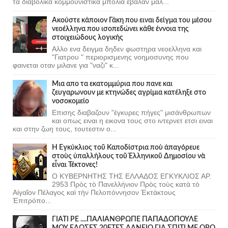
τα διαβολικα κομμουνιστικα μπολια εβαλαν μαλ...
Ακούστε κάποιον Γάκη που ειναι δείγμα του μέσου
νεοέλληνα που ισοπεδώνει κάθε έννοια της
στοιχειώδους λογικής
Αλλο ενα δειγμα δηδεν φωστηρα νεοελληνα και
"Γιατρου " περιορισμενης νοημοσυνης που
φαινεται οταν μιλανε για "ναζι" κ...
Μια απο τα εκατομμύρια που πανε και
ζευγαρωνουν με κτηνώδες αγρίμια κατέληξε στο
νοσοκομείο
Επισης διαβαζουν "έγκυρες πήγες" μισάνθρωπων
και οπως ειναι η εικονα τους στο ιντερνετ ετσι ειναι
και στην ζωη τους, τουτεστιν ο...
Ἡ Ἐγκύκλιος τοῦ Καποδίστρια ποὺ ἀπαγόρευε
στοὺς ὑπαλλήλους τοῦ Ἑλληνικοῦ Δημοσίου νὰ
εἶναι Τέκτονες!
Ο ΚΥΒΕΡΝΗΤΗΣ ΤΗΣ ΕΛΛΑΔΟΣ ΕΓΚΥΚΛΙΟΣ ΑΡ.
2953 Πρὸς τὸ Πανελλήνιον Πρὸς τοὺς κατὰ τὸ
Αἰγαῖον Πέλαγος καὶ τὴν Πελοπόννησον Ἐκτάκτους
Ἐπιτρόπο...
ΓΙΑΤΙ ΡΕ ....ΠΑΛΙΑΝΘΡΩΠΕ ΠΑΠΑΔΟΠΟΥΛΕ
ΜΟΥ ΕΔΩΣΕΣ 20ΕΤΕΣ ΔΑΝΕΙΟ ΓΙΑ ΣΠΙΤΙ ΜΕ ΟΡΟ