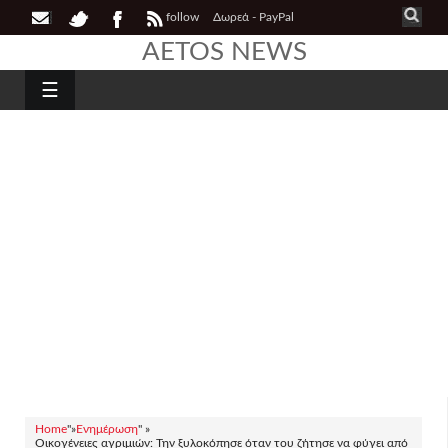
follow
Δωρεά - PayPal
AETOS NEWS
☰
Home
"»
Ενημέρωση
" »
Οικογένειες αγριμιών: Την ξυλοκόπησε όταν του ζήτησε να φύγει από