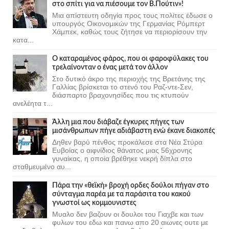
στο σπίτι για να πιέσουμε τον Β.Πούτιν»!
Μια απίστευτη οδηγία προς τους πολίτες έδωσε ο
υπουργός Οικονομικών της Γερμανίας Ρόμπερτ
Χάμπεκ, καθώς τους ζήτησε να περιορίσουν την
κατα...
Ο καταραμένος φάρος, που οι φαροφύλακες του
τρελαίνονταν ο ένας μετά τον άλλον
Στο δυτικό άκρο της περιοχής της Βρετάνης της
Γαλλίας βρίσκεται το στενό του Ραζ-ντε-Σεν,
διάσπαρτο βραχονησίδες που τις κτυπούν
ανελέητα τ...
Άλλη μια που διάβαζε έγκυρες πήγες των
μισάνθρωπων πήγε αδιάβαστη ενώ έκανε διακοπές
Δηθεν βαρύ πένθος προκάλεσε στα Νέα Στύρα
Ευβοίας ο αιφνίδιος θάνατος μιας 56χρονης
γυναίκας, η οποία βρέθηκε νεκρή δίπλα στο
σταθμευμένο αυ...
Πάρα την «θεϊκή» βροχή ορδες δούλοι πήγαν στο
σύνταγμα παρέα με τα παράσιτα του κακού
γνωστοί ως κομμουνιστες
Μυαλο δεν βαζουν οι δουλοι του Γιαχβε και των
φυλων του εδω και πανω απο 20 αιωνες ουτε με