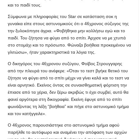
και το παιδί τους.
Σύμφωνα με πληροφορίες του Star σε κατάσταση σοκ η
γυναίκα είπε στους αστυνομικούς ότι ο 46χρονος σύζυγος της
την ξυλοκόπησε άγρια. «Φοβήθηκα μην κολλήσω εγώ και το
παιδί. Του ζήτησα να φύγει από το σπίτι. Άρχισε να με χτυπά
στο στομάχι και το πρόσωπο. Φώναζα βοήθεια προκειμένου να
γλιτώσω», ήταν χαρακτηριστικά τα λόγια της.
Ο δικηγόρος του 46χρονου συζύγου, Φοίβος Στρουγγαρης
από την πλευρά του ανέφερε: «Όταν το τεστ βγήκε θετικό του
ζήτησε να φύγει από το σπίτι μέχρι να γίνει καλά και το τεστ να
είναι αρνητικό. Εκείνος όντας σε συναισθηματική φόρτιση την
έπιασε από τα χέρια, δεν ξέρω ακριβώς τι έχει συμβεί, αυτό θα
φανεί αργότερα στη δικογραφία. Εκείνη έφυγε από το σπίτι
φωνάζοντας τη λέξη “βοήθεια” και πήγε στο αστυνομικό τμήμα
και τον κατήγγειλε».
Ο 46χρονος παρουσιάστηκε στο αστυνομικό τμήμα αφού
παρήλθε το αυτόφωρο και αναμένει την απόφαση των αρχών