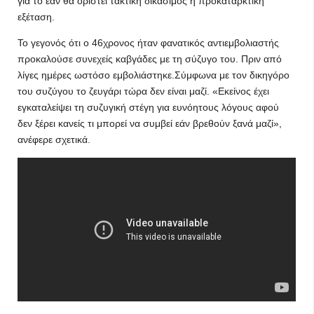
για το εάν θα οριστεί τακτική δικάσιμος ή προκαταρκτική
εξέταση.
Το γεγονός ότι ο 46χρονος ήταν φανατικός αντιεμβολιαστής
προκαλούσε συνεχείς καβγάδες με τη σύζυγο του. Πριν από
λίγες ημέρες ωστόσο εμβολιάστηκε.Σύμφωνα με τον δικηγόρο
του συζύγου το ζευγάρι τώρα δεν είναι μαζί. «Εκείνος έχει
εγκαταλείψει τη συζυγική στέγη για ευνόητους λόγους αφού
δεν ξέρει κανείς τι μπορεί να συμβεί εάν βρεθούν ξανά μαζί»,
ανέφερε σχετικά.