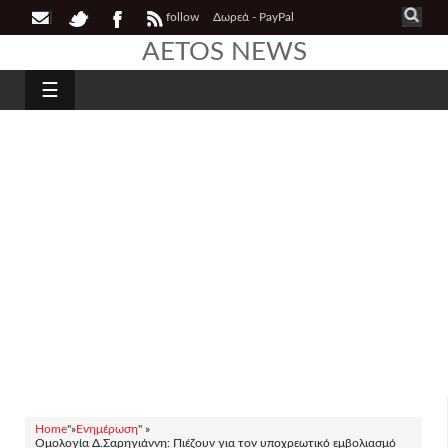
follow
Δωρεά - PayPal
AETOS NEWS
☰
Home
"»
Ενημέρωση
" »
Ομολογία Δ.Σαρηγιάννη: Πιέζουν για τον υποχρεωτικό εμβολιασμό