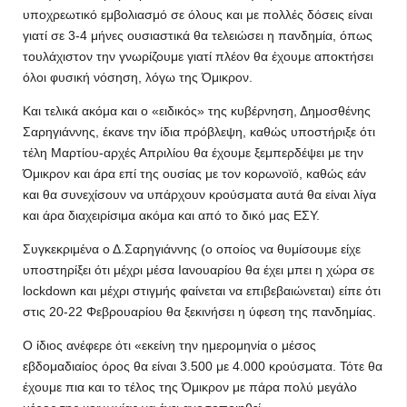
υποχρεωτικό εμβολιασμό σε όλους και με πολλές δόσεις είναι
γιατί σε 3-4 μήνες ουσιαστικά θα τελειώσει η πανδημία, όπως
τουλάχιστον την γνωρίζουμε γιατί πλέον θα έχουμε αποκτήσει
όλοι φυσική νόσηση, λόγω της Όμικρον.
Και τελικά ακόμα και ο «ειδικός» της κυβέρνηση, Δημοσθένης
Σαρηγιάννης, έκανε την ίδια πρόβλεψη, καθώς υποστήριξε ότι
τέλη Μαρτίου-αρχές Απριλίου θα έχουμε ξεμπερδέψει με την
Όμικρον και άρα επί της ουσίας με τον κορωνοϊό, καθώς εάν
και θα συνεχίσουν να υπάρχουν κρούσματα αυτά θα είναι λίγα
και άρα διαχειρίσιμα ακόμα και από το δικό μας ΕΣΥ.
Συγκεκριμένα ο Δ.Σαρηγιάννης (ο οποίος να θυμίσουμε είχε
υποστηρίξει ότι μέχρι μέσα Ιανουαρίου θα έχει μπει η χώρα σε
lockdown και μέχρι στιγμής φαίνεται να επιβεβαιώνεται) είπε ότι
στις 20-22 Φεβρουαρίου θα ξεκινήσει η ύφεση της πανδημίας.
Ο ίδιος ανέφερε ότι «εκείνη την ημερομηνία ο μέσος
εβδομαδιαίος όρος θα είναι 3.500 με 4.000 κρούσματα. Τότε θα
έχουμε πια και το τέλος της Όμικρον με πάρα πολύ μεγάλο