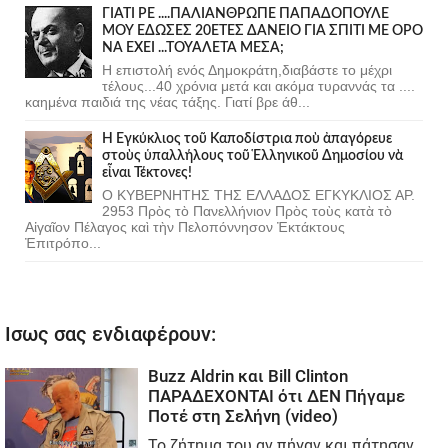
ΓΙΑΤΙ ΡΕ ....ΠΑΛΙΑΝΘΡΩΠΕ ΠΑΠΑΔΟΠΟΥΛΕ
ΜΟΥ ΕΔΩΣΕΣ 20ΕΤΕΣ ΔΑΝΕΙΟ ΓΙΑ ΣΠΙΤΙ ΜΕ ΟΡΟ
ΝΑ ΕΧΕΙ ...ΤΟΥΑΛΕΤΑ ΜΕΣΑ;
Η επιστολή ενός Δημοκράτη,διαβάστε το μέχρι
τέλους...40 χρόνια μετά και ακόμα τυραννάς τα ....
καημένα παιδιά της νέας τάξης. Γιατί βρε άθ...
Ἡ Ἐγκύκλιος τοῦ Καποδίστρια ποὺ ἀπαγόρευε
στοὺς ὑπαλλήλους τοῦ Ἑλληνικοῦ Δημοσίου νὰ
εἶναι Τέκτονες!
Ο ΚΥΒΕΡΝΗΤΗΣ ΤΗΣ ΕΛΛΑΔΟΣ ΕΓΚΥΚΛΙΟΣ ΑΡ.
2953 Πρὸς τὸ Πανελλήνιον Πρὸς τοὺς κατὰ τὸ
Αἰγαῖον Πέλαγος καὶ τὴν Πελοπόννησον Ἐκτάκτους
Ἐπιτρόπο...