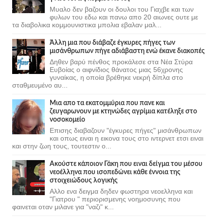
Μυαλο δεν βαζουν οι δουλοι του Γιαχβε και των
φυλων του εδω και πανω απο 20 αιωνες ουτε με
τα διαβολικα κομμουνιστικα μπολια εβαλαν μαλ...
Άλλη μια που διάβαζε έγκυρες πήγες των
μισάνθρωπων πήγε αδιάβαστη ενώ έκανε διακοπές
Δηθεν βαρύ πένθος προκάλεσε στα Νέα Στύρα
Ευβοίας ο αιφνίδιος θάνατος μιας 56χρονης
γυναίκας, η οποία βρέθηκε νεκρή δίπλα στο
σταθμευμένο αυ...
Μια απο τα εκατομμύρια που πανε και
ζευγαρωνουν με κτηνώδες αγρίμια κατέληξε στο
νοσοκομείο
Επισης διαβαζουν "έγκυρες πήγες" μισάνθρωπων
και οπως ειναι η εικονα τους στο ιντερνετ ετσι ειναι
και στην ζωη τους, τουτεστιν ο...
Ακούστε κάποιον Γάκη που ειναι δείγμα του μέσου
νεοέλληνα που ισοπεδώνει κάθε έννοια της
στοιχειώδους λογικής
Αλλο ενα δειγμα δηδεν φωστηρα νεοελληνα και
"Γιατρου " περιορισμενης νοημοσυνης που
φαινεται οταν μιλανε για "ναζι" κ...