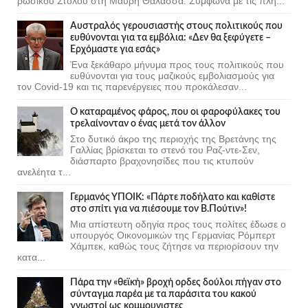
ρωσικού Στόλου στη Μαύρη Θάλασσα. Σύμφωνα με τις πλη...
Αυστραλός γερουσιαστής στους πολιτικούς που
ευθύνονται για τα εμβόλια: «Δεν θα ξεφύγετε –
Ερχόμαστε για εσάς»
Ένα ξεκάθαρο μήνυμα προς τους πολιτικούς που
ευθύνονται για τους μαζικούς εμβολιασμούς για
τον Covid-19 και τις παρενέργειες που προκάλεσαν...
Ο καταραμένος φάρος, που οι φαροφύλακες του
τρελαίνονταν ο ένας μετά τον άλλον
Στο δυτικό άκρο της περιοχής της Βρετάνης της
Γαλλίας βρίσκεται το στενό του Ραζ-ντε-Σεν,
διάσπαρτο βραχονησίδες που τις κτυπούν
ανελέητα τ...
Γερμανός ΥΠΟΙΚ: «Πάρτε ποδήλατο και καθίστε
στο σπίτι για να πιέσουμε τον Β.Πούτιν»!
Μια απίστευτη οδηγία προς τους πολίτες έδωσε ο
υπουργός Οικονομικών της Γερμανίας Ρόμπερτ
Χάμπεκ, καθώς τους ζήτησε να περιορίσουν την
κατα...
Πάρα την «θεϊκή» βροχή ορδες δούλοι πήγαν στο
σύνταγμα παρέα με τα παράσιτα του κακού
γνωστοί ως κομμουνιστες