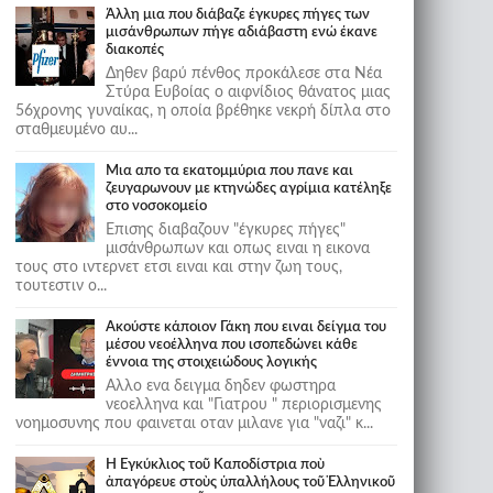
Άλλη μια που διάβαζε έγκυρες πήγες των
μισάνθρωπων πήγε αδιάβαστη ενώ έκανε
διακοπές
Δηθεν βαρύ πένθος προκάλεσε στα Νέα
Στύρα Ευβοίας ο αιφνίδιος θάνατος μιας
56χρονης γυναίκας, η οποία βρέθηκε νεκρή δίπλα στο
σταθμευμένο αυ...
Μια απο τα εκατομμύρια που πανε και
ζευγαρωνουν με κτηνώδες αγρίμια κατέληξε
στο νοσοκομείο
Επισης διαβαζουν "έγκυρες πήγες"
μισάνθρωπων και οπως ειναι η εικονα
τους στο ιντερνετ ετσι ειναι και στην ζωη τους,
τουτεστιν ο...
Ακούστε κάποιον Γάκη που ειναι δείγμα του
μέσου νεοέλληνα που ισοπεδώνει κάθε
έννοια της στοιχειώδους λογικής
Αλλο ενα δειγμα δηδεν φωστηρα
νεοελληνα και "Γιατρου " περιορισμενης
νοημοσυνης που φαινεται οταν μιλανε για "ναζι" κ...
Ἡ Ἐγκύκλιος τοῦ Καποδίστρια ποὺ
ἀπαγόρευε στοὺς ὑπαλλήλους τοῦ Ἑλληνικοῦ