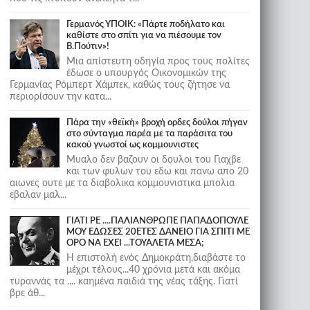
Γερμανός ΥΠΟΙΚ: «Πάρτε ποδήλατο και
καθίστε στο σπίτι για να πιέσουμε τον
Β.Πούτιν»!
Μια απίστευτη οδηγία προς τους πολίτες
έδωσε ο υπουργός Οικονομικών της
Γερμανίας Ρόμπερτ Χάμπεκ, καθώς τους ζήτησε να
περιορίσουν την κατα...
Πάρα την «θεϊκή» βροχή ορδες δούλοι πήγαν
στο σύνταγμα παρέα με τα παράσιτα του
κακού γνωστοί ως κομμουνιστες
Μυαλο δεν βαζουν οι δουλοι του Γιαχβε
και των φυλων του εδω και πανω απο 20
αιωνες ουτε με τα διαβολικα κομμουνιστικα μπολια
εβαλαν μαλ...
ΓΙΑΤΙ ΡΕ ....ΠΑΛΙΑΝΘΡΩΠΕ ΠΑΠΑΔΟΠΟΥΛΕ
ΜΟΥ ΕΔΩΣΕΣ 20ΕΤΕΣ ΔΑΝΕΙΟ ΓΙΑ ΣΠΙΤΙ ΜΕ
ΟΡΟ ΝΑ ΕΧΕΙ ...ΤΟΥΑΛΕΤΑ ΜΕΣΑ;
Η επιστολή ενός Δημοκράτη,διαβάστε το
μέχρι τέλους...40 χρόνια μετά και ακόμα
τυραννάς τα .... καημένα παιδιά της νέας τάξης. Γιατί
βρε άθ...