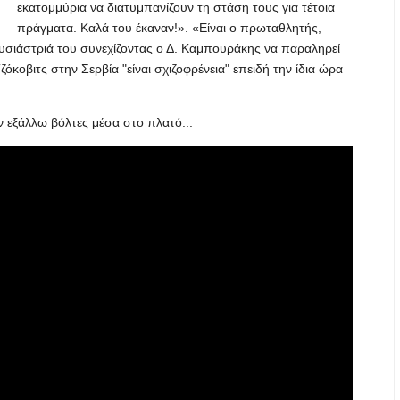
εκατομμύρια να διατυμπανίζουν τη στάση τους για τέτοια
πράγματα. Καλά του έκαναν!». «Είναι ο πρωταθλητής,
σιάστριά του συνεχίζοντας ο Δ. Καμπουράκης να παραληρεί
ζόκοβιτς στην Σερβία "είναι σχιζοφρένεια" επειδή την ίδια ώρα
εν εξάλλω βόλτες μέσα στο πλατό...