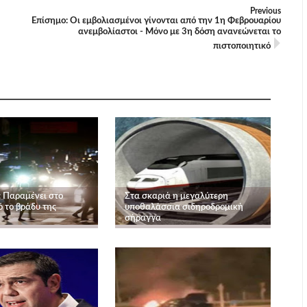
Previous
Επίσημο: Οι εμβολιασμένοι γίνονται από την 1η Φεβρουαρίου
ανεμβολίαστοι - Μόνο με 3η δόση ανανεώνεται το
πιστοποιητικό
: Παραμένει στο
Στα σκαριά η μεγαλύτερη
 το βράδυ της
υποθαλάσσια σιδηροδρομική
σήραγγα