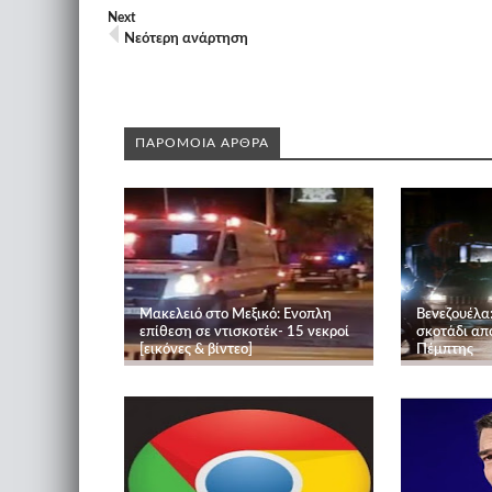
Next
Νεότερη ανάρτηση
ΠΑΡΟΜΟΙΑ ΑΡΘΡΑ
Μακελειό στο Μεξικό: Ενοπλη
Βενεζουέλα
επίθεση σε ντισκοτέκ- 15 νεκροί
σκοτάδι από
[εικόνες & βίντεο]
Πέμπτης