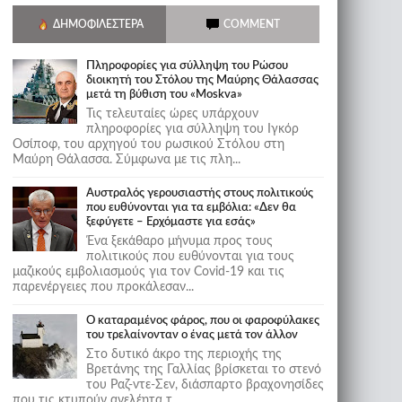
ΔΗΜΟΦΙΛΈΣΤΕΡΑ
COMMENT
Πληροφορίες για σύλληψη του Ρώσου
διοικητή του Στόλου της Mαύρης Θάλασσας
μετά τη βύθιση του «Moskva»
Τις τελευταίες ώρες υπάρχουν
πληροφορίες για σύλληψη του Ιγκόρ
Οσίποφ, του αρχηγού του ρωσικού Στόλου στη
Μαύρη Θάλασσα. Σύμφωνα με τις πλη...
Αυστραλός γερουσιαστής στους πολιτικούς
που ευθύνονται για τα εμβόλια: «Δεν θα
ξεφύγετε – Ερχόμαστε για εσάς»
Ένα ξεκάθαρο μήνυμα προς τους
πολιτικούς που ευθύνονται για τους
μαζικούς εμβολιασμούς για τον Covid-19 και τις
παρενέργειες που προκάλεσαν...
Ο καταραμένος φάρος, που οι φαροφύλακες
του τρελαίνονταν ο ένας μετά τον άλλον
Στο δυτικό άκρο της περιοχής της
Βρετάνης της Γαλλίας βρίσκεται το στενό
του Ραζ-ντε-Σεν, διάσπαρτο βραχονησίδες
που τις κτυπούν ανελέητα τ...