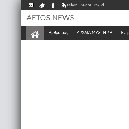
follow
Δωρεά - PayPal
AETOS NEWS
Άρθρα μας
ΑΡΧΑΙΑ ΜΥΣΤΗΡΙΑ
Ενη