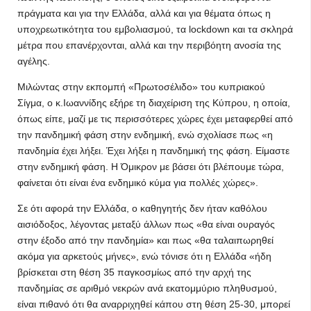
πράγματα και για την Ελλάδα, αλλά και για θέματα όπως η
υποχρεωτικότητα του εμβολιασμού, τα lockdown και τα σκληρά
μέτρα που επανέρχονται, αλλά και την περιβόητη ανοσία της
αγέλης.
Μιλώντας στην εκπομπή «Πρωτοσέλιδο» του κυπριακού
Σίγμα, ο κ.Ιωαννίδης εξήρε τη διαχείριση της Κύπρου, η οποία,
όπως είπε, μαζί με τις περισσότερες χώρες έχει μεταφερθεί από
την πανδημική φάση στην ενδημική, ενώ σχολίασε πως «η
πανδημία έχει λήξει. Έχει λήξει η πανδημική της φάση. Είμαστε
στην ενδημική φάση. Η Όμικρον με βάσει ότι βλέπουμε τώρα,
φαίνεται ότι είναι ένα ενδημικό κύμα για πολλές χώρες».
Σε ότι αφορά την Ελλάδα, ο καθηγητής δεν ήταν καθόλου
αισιόδοξος, λέγοντας μεταξύ άλλων πως «θα είναι ουραγός
στην έξοδο από την πανδημία» και πως «θα ταλαιπωρηθεί
ακόμα για αρκετούς μήνες», ενώ τόνισε ότι η Ελλάδα «ήδη
βρίσκεται στη θέση 35 παγκοσμίως από την αρχή της
πανδημίας σε αριθμό νεκρών ανά εκατομμύριο πληθυσμού,
είναι πιθανό ότι θα αναρριχηθεί κάπου στη θέση 25-30, μπορεί