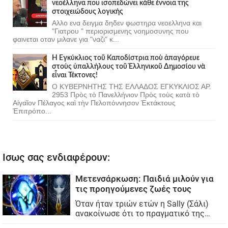
νεοέλληνα που ισοπεδώνει κάθε έννοια της
στοιχειώδους λογικής
Αλλο ενα δειγμα δηδεν φωστηρα νεοελληνα και
"Γιατρου " περιορισμενης νοημοσυνης που
φαινεται οταν μιλανε για "ναζι" κ...
Ἡ Ἐγκύκλιος τοῦ Καποδίστρια ποὺ ἀπαγόρευε
στοὺς ὑπαλλήλους τοῦ Ἑλληνικοῦ Δημοσίου νὰ
εἶναι Τέκτονες!
Ο ΚΥΒΕΡΝΗΤΗΣ ΤΗΣ ΕΛΛΑΔΟΣ ΕΓΚΥΚΛΙΟΣ ΑΡ.
2953 Πρὸς τὸ Πανελλήνιον Πρὸς τοὺς κατὰ τὸ
Αἰγαῖον Πέλαγος καὶ τὴν Πελοπόννησον Ἐκτάκτους
Ἐπιτρόπο...