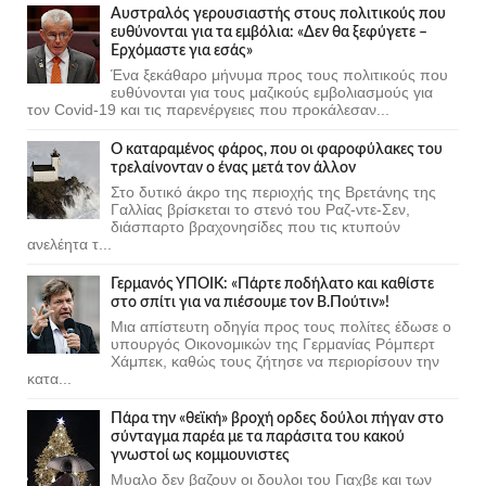
Αυστραλός γερουσιαστής στους πολιτικούς που
ευθύνονται για τα εμβόλια: «Δεν θα ξεφύγετε –
Ερχόμαστε για εσάς»
Ένα ξεκάθαρο μήνυμα προς τους πολιτικούς που
ευθύνονται για τους μαζικούς εμβολιασμούς για
τον Covid-19 και τις παρενέργειες που προκάλεσαν...
Ο καταραμένος φάρος, που οι φαροφύλακες του
τρελαίνονταν ο ένας μετά τον άλλον
Στο δυτικό άκρο της περιοχής της Βρετάνης της
Γαλλίας βρίσκεται το στενό του Ραζ-ντε-Σεν,
διάσπαρτο βραχονησίδες που τις κτυπούν
ανελέητα τ...
Γερμανός ΥΠΟΙΚ: «Πάρτε ποδήλατο και καθίστε
στο σπίτι για να πιέσουμε τον Β.Πούτιν»!
Μια απίστευτη οδηγία προς τους πολίτες έδωσε ο
υπουργός Οικονομικών της Γερμανίας Ρόμπερτ
Χάμπεκ, καθώς τους ζήτησε να περιορίσουν την
κατα...
Πάρα την «θεϊκή» βροχή ορδες δούλοι πήγαν στο
σύνταγμα παρέα με τα παράσιτα του κακού
γνωστοί ως κομμουνιστες
Μυαλο δεν βαζουν οι δουλοι του Γιαχβε και των