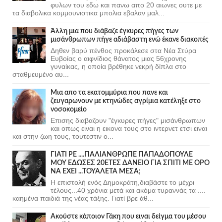
φυλων του εδω και πανω απο 20 αιωνες ουτε με
τα διαβολικα κομμουνιστικα μπολια εβαλαν μαλ...
Άλλη μια που διάβαζε έγκυρες πήγες των
μισάνθρωπων πήγε αδιάβαστη ενώ έκανε διακοπές
Δηθεν βαρύ πένθος προκάλεσε στα Νέα Στύρα
Ευβοίας ο αιφνίδιος θάνατος μιας 56χρονης
γυναίκας, η οποία βρέθηκε νεκρή δίπλα στο
σταθμευμένο αυ...
Μια απο τα εκατομμύρια που πανε και
ζευγαρωνουν με κτηνώδες αγρίμια κατέληξε στο
νοσοκομείο
Επισης διαβαζουν "έγκυρες πήγες" μισάνθρωπων
και οπως ειναι η εικονα τους στο ιντερνετ ετσι ειναι
και στην ζωη τους, τουτεστιν ο...
ΓΙΑΤΙ ΡΕ ....ΠΑΛΙΑΝΘΡΩΠΕ ΠΑΠΑΔΟΠΟΥΛΕ
ΜΟΥ ΕΔΩΣΕΣ 20ΕΤΕΣ ΔΑΝΕΙΟ ΓΙΑ ΣΠΙΤΙ ΜΕ ΟΡΟ
ΝΑ ΕΧΕΙ ...ΤΟΥΑΛΕΤΑ ΜΕΣΑ;
Η επιστολή ενός Δημοκράτη,διαβάστε το μέχρι
τέλους...40 χρόνια μετά και ακόμα τυραννάς τα ....
καημένα παιδιά της νέας τάξης. Γιατί βρε άθ...
Ακούστε κάποιον Γάκη που ειναι δείγμα του μέσου