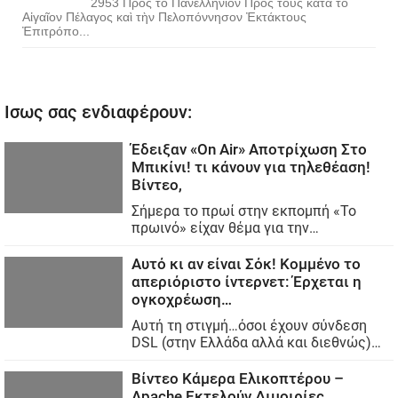
2953 Πρὸς τὸ Πανελλήνιον Πρὸς τοὺς κατὰ τὸ
Αἰγαῖον Πέλαγος καὶ τὴν Πελοπόννησον Ἐκτάκτους
Ἐπιτρόπο...