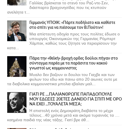
Γαλλίας βρίσκεται το στενό του Ραζ-ντε-Σεν,
διάσπαρτο βραχονησίδες που τις κτυπούν
ανελέητα τ...
Γερμανός ΥΠΟΙΚ: «Πάρτε ποδήλατο και καθίστε
στο σπίτι για να πιέσουμε τον Β.Πούτιν»!
Μια απίστευτη οδηγία προς τους πολίτες έδωσε ο
υπουργός Οικονομικών της Γερμανίας Ρόμπερτ
Χάμπεκ, καθώς τους ζήτησε να περιορίσουν την
κατα...
Πάρα την «θεϊκή» βροχή ορδες δούλοι πήγαν στο
σύνταγμα παρέα με τα παράσιτα του κακού
γνωστοί ως κομμουνιστες
Μυαλο δεν βαζουν οι δουλοι του Γιαχβε και των
φυλων του εδω και πανω απο 20 αιωνες ουτε με
τα διαβολικα κομμουνιστικα μπολια εβαλαν μαλ...
ΓΙΑΤΙ ΡΕ ....ΠΑΛΙΑΝΘΡΩΠΕ ΠΑΠΑΔΟΠΟΥΛΕ
ΜΟΥ ΕΔΩΣΕΣ 20ΕΤΕΣ ΔΑΝΕΙΟ ΓΙΑ ΣΠΙΤΙ ΜΕ ΟΡΟ
ΝΑ ΕΧΕΙ ...ΤΟΥΑΛΕΤΑ ΜΕΣΑ;
Η επιστολή ενός Δημοκράτη,διαβάστε το μέχρι
τέλους...40 χρόνια μετά και ακόμα τυραννάς τα ....
καημένα παιδιά της νέας τάξης. Γιατί βρε άθ...