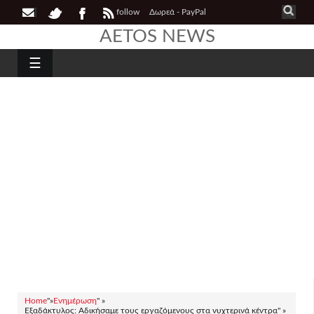
follow
Δωρεά - PayPal
AETOS NEWS
☰
Home
"»
Ενημέρωση
" »
Εξαδάκτυλος: Αδικήσαμε τους εργαζόμενους στα νυχτερινά κέντρα" »