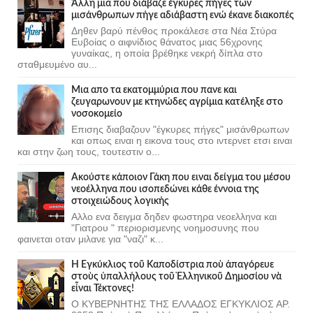
Άλλη μια που διάβαζε έγκυρες πήγες των
μισάνθρωπων πήγε αδιάβαστη ενώ έκανε διακοπές
Δηθεν βαρύ πένθος προκάλεσε στα Νέα Στύρα
Ευβοίας ο αιφνίδιος θάνατος μιας 56χρονης
γυναίκας, η οποία βρέθηκε νεκρή δίπλα στο
σταθμευμένο αυ...
Μια απο τα εκατομμύρια που πανε και
ζευγαρωνουν με κτηνώδες αγρίμια κατέληξε στο
νοσοκομείο
Επισης διαβαζουν "έγκυρες πήγες" μισάνθρωπων
και οπως ειναι η εικονα τους στο ιντερνετ ετσι ειναι
και στην ζωη τους, τουτεστιν ο...
Ακούστε κάποιον Γάκη που ειναι δείγμα του μέσου
νεοέλληνα που ισοπεδώνει κάθε έννοια της
στοιχειώδους λογικής
Αλλο ενα δειγμα δηδεν φωστηρα νεοελληνα και
"Γιατρου " περιορισμενης νοημοσυνης που
φαινεται οταν μιλανε για "ναζι" κ...
Ἡ Ἐγκύκλιος τοῦ Καποδίστρια ποὺ ἀπαγόρευε
στοὺς ὑπαλλήλους τοῦ Ἑλληνικοῦ Δημοσίου νὰ
εἶναι Τέκτονες!
Ο ΚΥΒΕΡΝΗΤΗΣ ΤΗΣ ΕΛΛΑΔΟΣ ΕΓΚΥΚΛΙΟΣ ΑΡ.