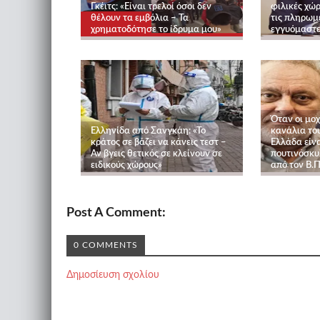
Γκέιτς: «Είναι τρελοί όσοι δεν
φιλικές χώρ
θέλουν τα εμβόλια – Τα
τις πληρωμ
χρηματοδότησε το ίδρυμα μου»
εγγυόμαστε
Όταν οι μο
Ελληνίδα από Σανγκάη: «Το
κανάλια του
κράτος σε βάζει να κάνεις τεστ –
Ελλάδα είν
Αν βγεις θετικός σε κλείνουν σε
πουτινόσκυλ
ειδικούς χώρους»
από τον Β.Π
Post A Comment:
0 COMMENTS
Δημοσίευση σχολίου