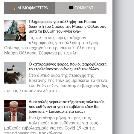
ΔΗΜΟΦΙΛΈΣΤΕΡΑ
COMMENT
Πληροφορίες για σύλληψη του Ρώσου
διοικητή του Στόλου της Mαύρης Θάλασσας
μετά τη βύθιση του «Moskva»
Τις τελευταίες ώρες υπάρχουν
πληροφορίες για σύλληψη του Ιγκόρ
Οσίποφ, του αρχηγού του ρωσικού Στόλου στη
Μαύρη Θάλασσα. Σύμφωνα με τις πλη...
Ο καταραμένος φάρος, που οι φαροφύλακες
του τρελαίνονταν ο ένας μετά τον άλλον
Στο δυτικό άκρο της περιοχής της
Βρετάνης της Γαλλίας βρίσκεται το στενό
του Ραζ-ντε-Σεν, διάσπαρτο βραχονησίδες
που τις κτυπούν ανελέητα τ...
Αυστραλός γερουσιαστής στους πολιτικούς
που ευθύνονται για τα εμβόλια: «Δεν θα
ξεφύγετε – Ερχόμαστε για εσάς»
Ένα ξεκάθαρο μήνυμα προς τους
πολιτικούς που ευθύνονται για τους
μαζικούς εμβολιασμούς για τον Covid-19 και τις
παρενέργειες που προκάλεσαν...