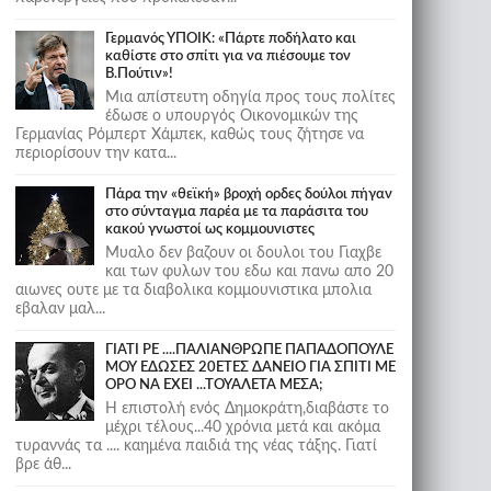
Γερμανός ΥΠΟΙΚ: «Πάρτε ποδήλατο και
καθίστε στο σπίτι για να πιέσουμε τον
Β.Πούτιν»!
Μια απίστευτη οδηγία προς τους πολίτες
έδωσε ο υπουργός Οικονομικών της
Γερμανίας Ρόμπερτ Χάμπεκ, καθώς τους ζήτησε να
περιορίσουν την κατα...
Πάρα την «θεϊκή» βροχή ορδες δούλοι πήγαν
στο σύνταγμα παρέα με τα παράσιτα του
κακού γνωστοί ως κομμουνιστες
Μυαλο δεν βαζουν οι δουλοι του Γιαχβε
και των φυλων του εδω και πανω απο 20
αιωνες ουτε με τα διαβολικα κομμουνιστικα μπολια
εβαλαν μαλ...
ΓΙΑΤΙ ΡΕ ....ΠΑΛΙΑΝΘΡΩΠΕ ΠΑΠΑΔΟΠΟΥΛΕ
ΜΟΥ ΕΔΩΣΕΣ 20ΕΤΕΣ ΔΑΝΕΙΟ ΓΙΑ ΣΠΙΤΙ ΜΕ
ΟΡΟ ΝΑ ΕΧΕΙ ...ΤΟΥΑΛΕΤΑ ΜΕΣΑ;
Η επιστολή ενός Δημοκράτη,διαβάστε το
μέχρι τέλους...40 χρόνια μετά και ακόμα
τυραννάς τα .... καημένα παιδιά της νέας τάξης. Γιατί
βρε άθ...