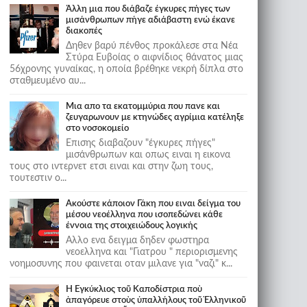
Άλλη μια που διάβαζε έγκυρες πήγες των
μισάνθρωπων πήγε αδιάβαστη ενώ έκανε
διακοπές
Δηθεν βαρύ πένθος προκάλεσε στα Νέα
Στύρα Ευβοίας ο αιφνίδιος θάνατος μιας
56χρονης γυναίκας, η οποία βρέθηκε νεκρή δίπλα στο
σταθμευμένο αυ...
Μια απο τα εκατομμύρια που πανε και
ζευγαρωνουν με κτηνώδες αγρίμια κατέληξε
στο νοσοκομείο
Επισης διαβαζουν "έγκυρες πήγες"
μισάνθρωπων και οπως ειναι η εικονα
τους στο ιντερνετ ετσι ειναι και στην ζωη τους,
τουτεστιν ο...
Ακούστε κάποιον Γάκη που ειναι δείγμα του
μέσου νεοέλληνα που ισοπεδώνει κάθε
έννοια της στοιχειώδους λογικής
Αλλο ενα δειγμα δηδεν φωστηρα
νεοελληνα και "Γιατρου " περιορισμενης
νοημοσυνης που φαινεται οταν μιλανε για "ναζι" κ...
Ἡ Ἐγκύκλιος τοῦ Καποδίστρια ποὺ
ἀπαγόρευε στοὺς ὑπαλλήλους τοῦ Ἑλληνικοῦ