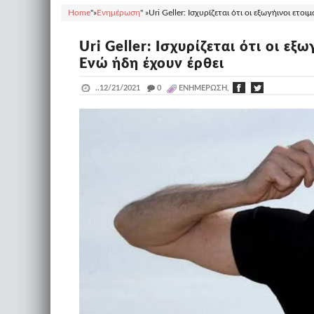
Home
"»
Ενημέρωση
" »
Uri Geller: Ισχυρίζεται ότι οι εξωγήινοι ετο
Uri Geller: Ισχυρίζεται ότι οι εξ
Ενώ ήδη έχουν έρθει
..
12/21/2021
_
0
ΕΝΗΜΈΡΩΣΗ,