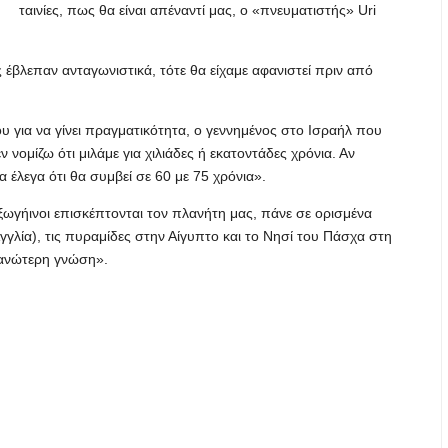
ταινίες, πως θα είναι απέναντί μας, ο «πνευματιστής» Uri
 έβλεπαν ανταγωνιστικά, τότε θα είχαμε αφανιστεί πριν από
 για να γίνει πραγματικότητα, ο γεννημένος στο Ισραήλ που
ν νομίζω ότι μιλάμε για χιλιάδες ή εκατοντάδες χρόνια. Αν
α έλεγα ότι θα συμβεί σε 60 με 75 χρόνια».
 εξωγήινοι επισκέπτονται τον πλανήτη μας, πάνε σε ορισμένα
γλία), τις πυραμίδες στην Αίγυπτο και το Νησί του Πάσχα στη
ε ανώτερη γνώση».