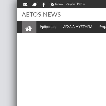
follow
Δωρεά - PayPal
AETOS NEWS
Άρθρα μας
ΑΡΧΑΙΑ ΜΥΣΤΗΡΙΑ
Ενη