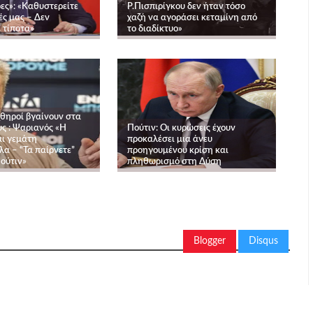
ες»: «Καθυστερείτε
Ρ.Πισπιρίγκου δεν ήταν τόσο
ές μας – Δεν
χαζή να αγοράσει κεταμίνη από
 τίποτα»
το διαδίκτυο»
χθηροί βγαίνουν στα
ς : Ψαριανός «Η
Πούτιν: Οι κυρώσεις έχουν
αι γεμάτη
προκαλέσει μια άνευ
α – “Τα παίρνετε”
προηγουμένου κρίση και
ούτιν»
πληθωρισμό στη Δύση
Blogger
Disqus