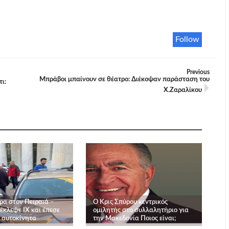
Follow
Previous
Μπράβοι μπαίνουν σε θέατρο: Διέκοψαν παράσταση του
ι:
Χ.Ζαραλίκου
ρα στον Πειραιά –
O Κρις Σπύρου κεντρικός
έκλεψε ΙΧ και έπεσε
ομιλητής στο συλλαλητήριο για
 αυτοκίνητα
την Μακεδονία Ποιος είναι;