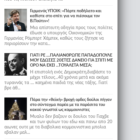
Γερμανός ΥΠΟΙΚ: «Πάρτε ποδήλατο και
καθίστε στο σπίτι για να πιέσουμε τον
Β.Πούτιν»!
Μια απίστευτη οδηγία προς τους πολίτες
έδωσε ο υπουργός Οικονομικών της
Γερμανίας Ρόμπερτ Χάμπεκ, καθώς τους ζήτησε να
περιορίσουν την κατα...
ΓΙΑΤΙ ΡΕ ....ΠΑΛΙΑΝΘΡΩΠΕ ΠΑΠΑΔΟΠΟΥΛΕ
ΜΟΥ ΕΔΩΣΕΣ 20ΕΤΕΣ ΔΑΝΕΙΟ ΓΙΑ ΣΠΙΤΙ ΜΕ
ΟΡΟ ΝΑ ΕΧΕΙ ...ΤΟΥΑΛΕΤΑ ΜΕΣΑ;
Η επιστολή ενός Δημοκράτη,διαβάστε το
μέχρι τέλους...40 χρόνια μετά και ακόμα
τυραννάς τα .... καημένα παιδιά της νέας τάξης. Γιατί
βρε άθ...
Πάρα την «θεϊκή» βροχή ορδες δούλοι πήγαν
στο σύνταγμα παρέα με τα παράσιτα του
κακού γνωστοί ως κομμουνιστες
Μυαλο δεν βαζουν οι δουλοι του Γιαχβε
και των φυλων του εδω και πανω απο 20
αιωνες ουτε με τα διαβολικα κομμουνιστικα μπολια
εβαλαν μαλ...