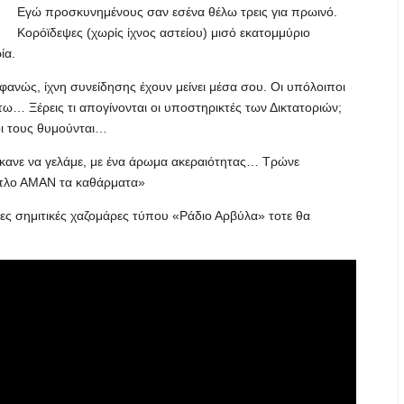
Εγώ προσκυνημένους σαν εσένα θέλω τρεις για πρωινό.
Κορόϊδεψες (χωρίς ίχνος αστείου) μισό εκατομμύριο
ία.
φανώς, ίχνη συνείδησης έχουν μείνει μέσα σου. Οι υπόλοιποι
τω… Ξέρεις τι απογίνονται οι υποστηρικτές των Δικτατοριών;
οι τους θυμούνται…
έκανε να γελάμε, με ένα άρωμα ακεραιότητας… Τρώνε
 τίτλο ΑΜΑΝ τα καθάρματα»
ες σημιτικές χαζομάρες τύπου «Ράδιο Αρβύλα» τοτε θα