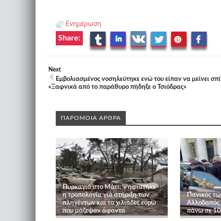
Ενημέρωση
Share:
Next
Εμβολιασμένος νοσηλεύτηκε ενώ του είπαν να μείνει σπίτ
«Ξαφνικά από το παράθυρο πήδηξε ο Τσιόδρας»
ΠΑΡΟΜΟΙΑ ΑΡΘΡΑ
Πυρκαγιά στο Μάτι: Ψηφίστηκε
η τροπολογία για στήριξη των
Πανικός τώ
πληγέντων και τα χιλιάδες ευρώ
Αλλοδαπός 
που μάζεψαν άφαντα
πάνω σε 10