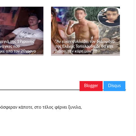
ιαγιά της 19χρονης
“Αν είχαν συλλάβει τον δολοφόνο
ανάγκες που
της Ελένης Τοπαλούδη δε θα είχε
κε από τον 20χρονο
βιάσει την κόρη μου” !!!
Blogger
Disqus
πρόσφεραν κάποτε, στο τέλος φέρνει ξυνιλα,