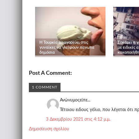
Η Τουρκία απαγορεύει στις
Σοκάρει η γ
γυναίκες να γλείφουν παγωτά
με ειδικές 
δημόσια
κακοποιήθη
Post A Comment:
1 COMMENT
Ανώνυμοςείπε...
Τέτοιου ειδους γέλιο, που λέγεται ότι 
3 Δεκεμβρίου 2021 στις 4:12 μ.μ.
Δημοσίευση σχολίου