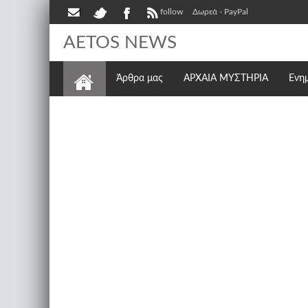
follow
Δωρεά - PayPal
AETOS NEWS
Άρθρα μας
ΑΡΧΑΙΑ ΜΥΣΤΗΡΙΑ
Ενη