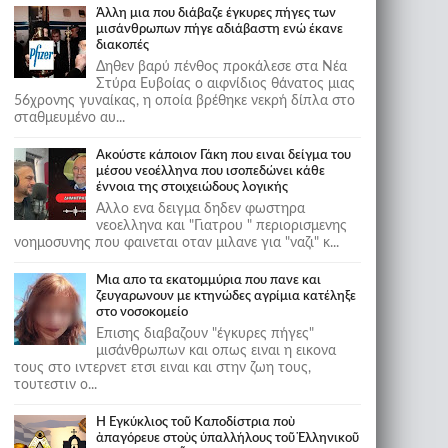
Άλλη μια που διάβαζε έγκυρες πήγες των
μισάνθρωπων πήγε αδιάβαστη ενώ έκανε
διακοπές
Δηθεν βαρύ πένθος προκάλεσε στα Νέα
Στύρα Ευβοίας ο αιφνίδιος θάνατος μιας
56χρονης γυναίκας, η οποία βρέθηκε νεκρή δίπλα στο
σταθμευμένο αυ...
Ακούστε κάποιον Γάκη που ειναι δείγμα του
μέσου νεοέλληνα που ισοπεδώνει κάθε
έννοια της στοιχειώδους λογικής
Αλλο ενα δειγμα δηδεν φωστηρα
νεοελληνα και "Γιατρου " περιορισμενης
νοημοσυνης που φαινεται οταν μιλανε για "ναζι" κ...
Μια απο τα εκατομμύρια που πανε και
ζευγαρωνουν με κτηνώδες αγρίμια κατέληξε
στο νοσοκομείο
Επισης διαβαζουν "έγκυρες πήγες"
μισάνθρωπων και οπως ειναι η εικονα
τους στο ιντερνετ ετσι ειναι και στην ζωη τους,
τουτεστιν ο...
Ἡ Ἐγκύκλιος τοῦ Καποδίστρια ποὺ
ἀπαγόρευε στοὺς ὑπαλλήλους τοῦ Ἑλληνικοῦ