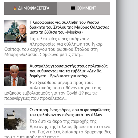
ΔΗΜΟΦΙΛΈΣΤΕΡΑ
COMMENT
Πληροφορίες για σύλληψη του Ρώσου
διοικητή του Στόλου της Mαύρης Θάλασσας
μετά τη βύθιση του «Moskva»
Τις τελευταίες ώρες υπάρχουν
πληροφορίες για σύλληψη του Ιγκόρ
Οσίποφ, του αρχηγού του ρωσικού Στόλου στη
Μαύρη Θάλασσα. Σύμφωνα με τις πλη...
Αυστραλός γερουσιαστής στους πολιτικούς
που ευθύνονται για τα εμβόλια: «Δεν θα
ξεφύγετε – Ερχόμαστε για εσάς»
Ένα ξεκάθαρο μήνυμα προς τους
πολιτικούς που ευθύνονται για τους
μαζικούς εμβολιασμούς για τον Covid-19 και τις
παρενέργειες που προκάλεσαν...
Ο καταραμένος φάρος, που οι φαροφύλακες
του τρελαίνονταν ο ένας μετά τον άλλον
Στο δυτικό άκρο της περιοχής της
Βρετάνης της Γαλλίας βρίσκεται το στενό
του Ραζ-ντε-Σεν, διάσπαρτο βραχονησίδες
που τις κτυπούν ανελέητα τ...