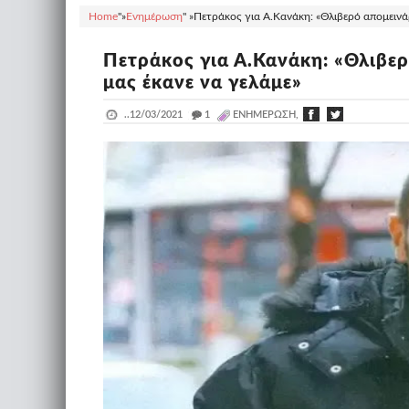
Home
"»
Ενημέρωση
" »
Πετράκος για Α.Κανάκη: «Θλιβερό απομεινάρ
Πετράκος για Α.Κανάκη: «Θλιβερ
μας έκανε να γελάμε»
..
12/03/2021
_
1
ΕΝΗΜΈΡΩΣΗ,