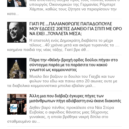
υπουργός Οικονομικών της Γερμανίας Ρόμπερτ
Χάμπεκ, καθώς τους ζήτησε να περιορίσουν την
κατα...
ΓΙΑΤΙ ΡΕ ....ΠΑΛΙΑΝΘΡΩΠΕ ΠΑΠΑΔΟΠΟΥΛΕ
ΜΟΥ ΕΔΩΣΕΣ 20ΕΤΕΣ ΔΑΝΕΙΟ ΓΙΑ ΣΠΙΤΙ ΜΕ ΟΡΟ
ΝΑ ΕΧΕΙ ...ΤΟΥΑΛΕΤΑ ΜΕΣΑ;
Η επιστολή ενός Δημοκράτη,διαβάστε το μέχρι
τέλους...40 χρόνια μετά και ακόμα τυραννάς τα ....
καημένα παιδιά της νέας τάξης. Γιατί βρε άθ...
Πάρα την «θεϊκή» βροχή ορδες δούλοι πήγαν στο
σύνταγμα παρέα με τα παράσιτα του κακού
γνωστοί ως κομμουνιστες
Μυαλο δεν βαζουν οι δουλοι του Γιαχβε και των
φυλων του εδω και πανω απο 20 αιωνες ουτε με
τα διαβολικα κομμουνιστικα μπολια εβαλαν μαλ...
Άλλη μια που διάβαζε έγκυρες πήγες των
μισάνθρωπων πήγε αδιάβαστη ενώ έκανε διακοπές
Δηθεν βαρύ πένθος προκάλεσε στα Νέα Στύρα
Ευβοίας ο αιφνίδιος θάνατος μιας 56χρονης
γυναίκας, η οποία βρέθηκε νεκρή δίπλα στο
σταθμευμένο αυ...