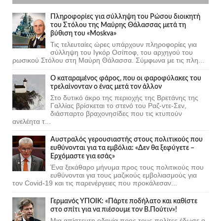
Πληροφορίες για σύλληψη του Ρώσου διοικητή
του Στόλου της Mαύρης Θάλασσας μετά τη
βύθιση του «Moskva»
Τις τελευταίες ώρες υπάρχουν πληροφορίες για
σύλληψη του Ιγκόρ Οσίποφ, του αρχηγού του
ρωσικού Στόλου στη Μαύρη Θάλασσα. Σύμφωνα με τις πλη...
Ο καταραμένος φάρος, που οι φαροφύλακες του
τρελαίνονταν ο ένας μετά τον άλλον
Στο δυτικό άκρο της περιοχής της Βρετάνης της
Γαλλίας βρίσκεται το στενό του Ραζ-ντε-Σεν,
διάσπαρτο βραχονησίδες που τις κτυπούν
ανελέητα τ...
Αυστραλός γερουσιαστής στους πολιτικούς που
ευθύνονται για τα εμβόλια: «Δεν θα ξεφύγετε –
Ερχόμαστε για εσάς»
Ένα ξεκάθαρο μήνυμα προς τους πολιτικούς που
ευθύνονται για τους μαζικούς εμβολιασμούς για
τον Covid-19 και τις παρενέργειες που προκάλεσαν...
Γερμανός ΥΠΟΙΚ: «Πάρτε ποδήλατο και καθίστε
στο σπίτι για να πιέσουμε τον Β.Πούτιν»!
Μια απίστευτη οδηγία προς τους πολίτες έδωσε ο