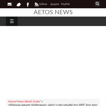
follow
Δωρεά - PayPal
AETOS NEWS
☰
Home
"»
New World Order
" »
«Θέλουμε μείωση πληθυσμού»: Δείτε τι είχε ειπωθεί στο WEF λίγο πριν