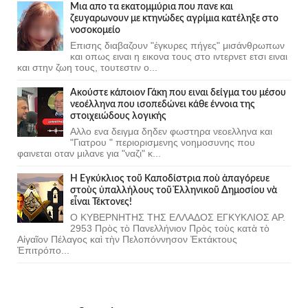
Μια απο τα εκατομμύρια που πανε και
ζευγαρωνουν με κτηνώδες αγρίμια κατέληξε στο
νοσοκομείο
Επισης διαβαζουν "έγκυρες πήγες" μισάνθρωπων
και οπως ειναι η εικονα τους στο ιντερνετ ετσι ειναι
και στην ζωη τους, τουτεστιν ο...
Ακούστε κάποιον Γάκη που ειναι δείγμα του μέσου
νεοέλληνα που ισοπεδώνει κάθε έννοια της
στοιχειώδους λογικής
Αλλο ενα δειγμα δηδεν φωστηρα νεοελληνα και
"Γιατρου " περιορισμενης νοημοσυνης που
φαινεται οταν μιλανε για "ναζι" κ...
Ἡ Ἐγκύκλιος τοῦ Καποδίστρια ποὺ ἀπαγόρευε
στοὺς ὑπαλλήλους τοῦ Ἑλληνικοῦ Δημοσίου νὰ
εἶναι Τέκτονες!
Ο ΚΥΒΕΡΝΗΤΗΣ ΤΗΣ ΕΛΛΑΔΟΣ ΕΓΚΥΚΛΙΟΣ ΑΡ.
2953 Πρὸς τὸ Πανελλήνιον Πρὸς τοὺς κατὰ τὸ
Αἰγαῖον Πέλαγος καὶ τὴν Πελοπόννησον Ἐκτάκτους
Ἐπιτρόπο...