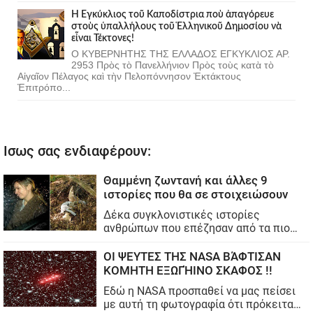
Ἡ Ἐγκύκλιος τοῦ Καποδίστρια ποὺ ἀπαγόρευε
στοὺς ὑπαλλήλους τοῦ Ἑλληνικοῦ Δημοσίου νὰ
εἶναι Τέκτονες!
Ο ΚΥΒΕΡΝΗΤΗΣ ΤΗΣ ΕΛΛΑΔΟΣ ΕΓΚΥΚΛΙΟΣ ΑΡ.
2953 Πρὸς τὸ Πανελλήνιον Πρὸς τοὺς κατὰ τὸ
Αἰγαῖον Πέλαγος καὶ τὴν Πελοπόννησον Ἐκτάκτους
Ἐπιτρόπο...