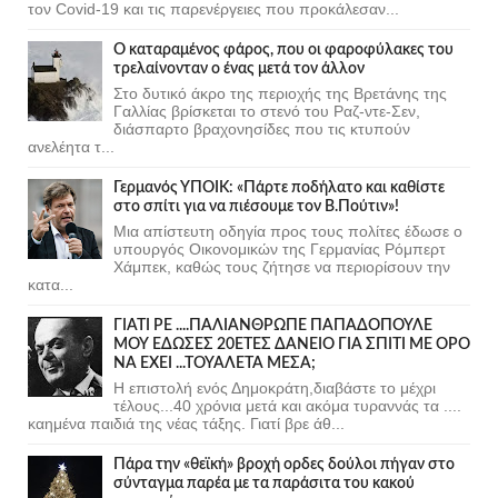
τον Covid-19 και τις παρενέργειες που προκάλεσαν...
Ο καταραμένος φάρος, που οι φαροφύλακες του
τρελαίνονταν ο ένας μετά τον άλλον
Στο δυτικό άκρο της περιοχής της Βρετάνης της
Γαλλίας βρίσκεται το στενό του Ραζ-ντε-Σεν,
διάσπαρτο βραχονησίδες που τις κτυπούν
ανελέητα τ...
Γερμανός ΥΠΟΙΚ: «Πάρτε ποδήλατο και καθίστε
στο σπίτι για να πιέσουμε τον Β.Πούτιν»!
Μια απίστευτη οδηγία προς τους πολίτες έδωσε ο
υπουργός Οικονομικών της Γερμανίας Ρόμπερτ
Χάμπεκ, καθώς τους ζήτησε να περιορίσουν την
κατα...
ΓΙΑΤΙ ΡΕ ....ΠΑΛΙΑΝΘΡΩΠΕ ΠΑΠΑΔΟΠΟΥΛΕ
ΜΟΥ ΕΔΩΣΕΣ 20ΕΤΕΣ ΔΑΝΕΙΟ ΓΙΑ ΣΠΙΤΙ ΜΕ ΟΡΟ
ΝΑ ΕΧΕΙ ...ΤΟΥΑΛΕΤΑ ΜΕΣΑ;
Η επιστολή ενός Δημοκράτη,διαβάστε το μέχρι
τέλους...40 χρόνια μετά και ακόμα τυραννάς τα ....
καημένα παιδιά της νέας τάξης. Γιατί βρε άθ...
Πάρα την «θεϊκή» βροχή ορδες δούλοι πήγαν στο
σύνταγμα παρέα με τα παράσιτα του κακού