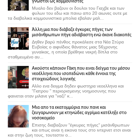
γνωστοί ως κομμουνιστες
Μυαλο δεν βαζουν οι δουλοι του Γιαχβε και των
φυλων του εδω και πανω απο 20 αιωνες ουτε με
τα διαβολικα κομμουνιστικα μπολια εβαλαν μαλ...
Άλλη μια που διάβαζε έγκυρες πήγες των
μισάνθρωπων πήγε αδιάβαστη ενώ έκανε διακοπές
Δηθεν βαρύ πένθος προκάλεσε στα Νέα Στύρα
Ευβοίας ο αιφνίδιος θάνατος μιας 56χρονης
γυναίκας, η οποία βρέθηκε νεκρή δίπλα στο
σταθμευμένο αυ...
Ακούστε κάποιον Γάκη που ειναι δείγμα του μέσου
νεοέλληνα που ισοπεδώνει κάθε έννοια της
στοιχειώδους λογικής
Αλλο ενα δειγμα δηδεν φωστηρα νεοελληνα και
"Γιατρου " περιορισμενης νοημοσυνης που
φαινεται οταν μιλανε για "ναζι" κ...
Μια απο τα εκατομμύρια που πανε και
ζευγαρωνουν με κτηνώδες αγρίμια κατέληξε στο
νοσοκομείο
Επισης διαβαζουν "έγκυρες πήγες" μισάνθρωπων
και οπως ειναι η εικονα τους στο ιντερνετ ετσι ειναι
και στην ζωη τους, τουτεστιν ο...