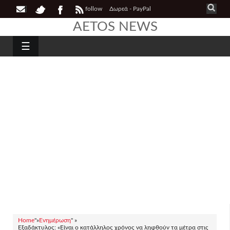
follow
Δωρεά - PayPal
AETOS NEWS
☰
Home
"»
Ενημέρωση
" »
Εξαδάκτυλος: «Είναι ο κατάλληλος χρόνος να ληφθούν τα μέτρα στις