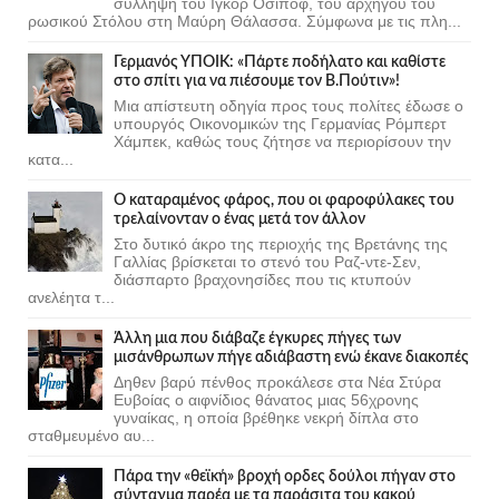
σύλληψη του Ιγκόρ Οσίποφ, του αρχηγού του
ρωσικού Στόλου στη Μαύρη Θάλασσα. Σύμφωνα με τις πλη...
Γερμανός ΥΠΟΙΚ: «Πάρτε ποδήλατο και καθίστε
στο σπίτι για να πιέσουμε τον Β.Πούτιν»!
Μια απίστευτη οδηγία προς τους πολίτες έδωσε ο
υπουργός Οικονομικών της Γερμανίας Ρόμπερτ
Χάμπεκ, καθώς τους ζήτησε να περιορίσουν την
κατα...
Ο καταραμένος φάρος, που οι φαροφύλακες του
τρελαίνονταν ο ένας μετά τον άλλον
Στο δυτικό άκρο της περιοχής της Βρετάνης της
Γαλλίας βρίσκεται το στενό του Ραζ-ντε-Σεν,
διάσπαρτο βραχονησίδες που τις κτυπούν
ανελέητα τ...
Άλλη μια που διάβαζε έγκυρες πήγες των
μισάνθρωπων πήγε αδιάβαστη ενώ έκανε διακοπές
Δηθεν βαρύ πένθος προκάλεσε στα Νέα Στύρα
Ευβοίας ο αιφνίδιος θάνατος μιας 56χρονης
γυναίκας, η οποία βρέθηκε νεκρή δίπλα στο
σταθμευμένο αυ...
Πάρα την «θεϊκή» βροχή ορδες δούλοι πήγαν στο
σύνταγμα παρέα με τα παράσιτα του κακού