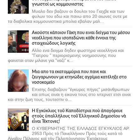
γνωστοί ως κομμουνιστες
Μυαλο δεν βαζουν οι δουλοι του Γιαχβε και των
φυλων του εδω και πανω απο 20 αιωνες ουτε με
τα διαβολικα κομμουνιστικα μπολια εβαλαν μαλ...
Ακούστε κάποιον Γάκη που ειναι δείγμα του μέσου
νεοέλληνα που ισοπεδώνει κάθε έννοια της
στοιχειώδους λογικής
Αλλο ενα δειγμα δηδεν φωστηρα νεοελληνα και
"Γιατρου " περιορισμενης νοημοσυνης που
φαινεται οταν μιλανε για "ναζι" κ...
Μια απο τα εκατομμύρια που πανε και
ζευγαρωνουν με κτηνώδες αγρίμια κατέληξε στο
νοσοκομείο
Επισης διαβαζουν "έγκυρες πήγες" μισάνθρωπων
και οπως ειναι η εικονα τους στο ιντερνετ ετσι ειναι
και στην ζωη τους, τουτεστιν ο...
Ἡ Ἐγκύκλιος τοῦ Καποδίστρια ποὺ ἀπαγόρευε
στοὺς ὑπαλλήλους τοῦ Ἑλληνικοῦ Δημοσίου νὰ
εἶναι Τέκτονες!
Ο ΚΥΒΕΡΝΗΤΗΣ ΤΗΣ ΕΛΛΑΔΟΣ ΕΓΚΥΚΛΙΟΣ ΑΡ.
2953 Πρὸς τὸ Πανελλήνιον Πρὸς τοὺς κατὰ τὸ
Αἰγαῖον Πέλαγος καὶ τὴν Πελοπόννησον Ἐκτάκτους