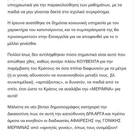
υποχρεωτικά για την παρακολούθηση των μαθημάτων, με τα
παιδιά να μην γίνονται δεκτά στο σχολικό συγκρότημα.
Η έρευνα ανατέθηκε σε δημόσια κοινωνική υπηρεσία με τον
χαρακτήρα του κατεπείγοντος και τα συμπεράσματά της θα
προσκομιστούν στην Εισαγγελία για να αποφανθεί για το τι
μέλλει γενέσθαι.
Πολλοί ίσως δεν αντiλήφθηκαν πόσο σημαντικό είναι αυτό που
ειπώθηκε χθες, καθώς ανοίγει πλέον ΚΟΥΒΕΝΤΑ για την
παρέμβαση του Κράτους σε όσα σπίτια διαφωνούν με τα μέτρα
(ή οι γονείς αδυνατούν να συνεννοηθούν μεταξύ τους, βλ.
συνεπιμέλεια), «αρπάζοντας», ει δυνατόν, τα παιδιά από το
σπίτι, έτσι ώστε το Κράτος να αναλάβει την «ΜΕΡΙΜΝΑ» για
αυτά!
Μάλιστα σε νέο βίντεο δημοσιογράφος κατηγορεί την
Δικαιοσύνη πως σε αυτή την κατεύθυνση ΔΡΑ ΑΡΓΑ και πρέπει
άμεσα να κινηθούν οι διαδικασίες ΑΦΑΙΡΕΣΗΣ της ΓΟΝΙΚΗΣ
ΜΕΡΙΜΝΑΣ από «αρνητές γονείς», όπως τους ονομάζουν!