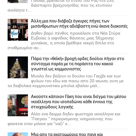
Γαλλίας βρίσκεται το στενό του Ραζ-ντε-Σεν,
διάσπαρτο βραχονησίδες που τις κτυπούν
ανελέητα τ...
Άλλη μια που διάβαζε έγκυρες πήγες των
μισάνθρωπων πήγε αδιάβαστη ενώ έκανε διακοπές
Δηθεν βαρύ πένθος προκάλεσε στα Νέα Στύρα
Ευβοίας ο αιφνίδιος θάνατος μιας 56χρονης
γυναίκας, η οποία βρέθηκε νεκρή δίπλα στο
σταθμευμένο αυ...
Πάρα την «θεϊκή» βροχή ορδες δούλοι πήγαν στο
σύνταγμα παρέα με τα παράσιτα του κακού
γνωστοί ως κομμουνιστες
Μυαλο δεν βαζουν οι δουλοι του Γιαχβε και των
φυλων του εδω και πανω απο 20 αιωνες ουτε με
τα διαβολικα κομμουνιστικα μπολια εβαλαν μαλ...
Ακούστε κάποιον Γάκη που ειναι δείγμα του μέσου
νεοέλληνα που ισοπεδώνει κάθε έννοια της
στοιχειώδους λογικής
Αλλο ενα δειγμα δηδεν φωστηρα νεοελληνα και
"Γιατρου " περιορισμενης νοημοσυνης που
φαινεται οταν μιλανε για "ναζι" κ...
Μια απο τα εκατομμύρια που πανε και