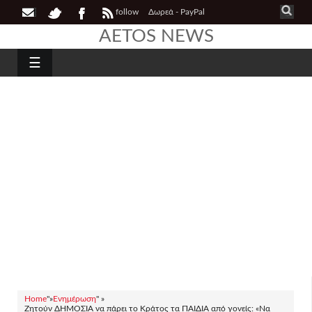
follow
Δωρεά - PayPal
AETOS NEWS
☰
Home
"»
Ενημέρωση
" »
Ζητούν ΔΗΜΟΣΙΑ να πάρει το Κράτος τα ΠΑΙΔΙΑ από γονείς: «Να