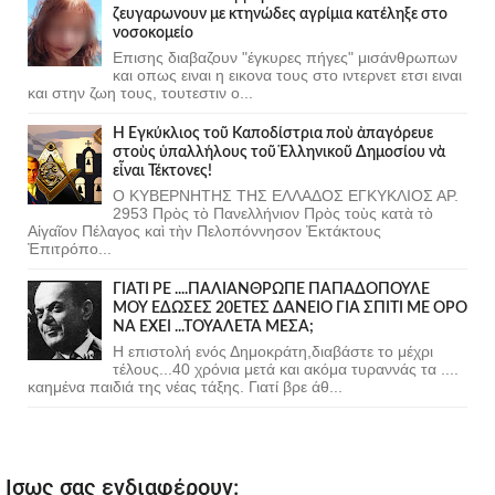
ζευγαρωνουν με κτηνώδες αγρίμια κατέληξε στο
νοσοκομείο
Επισης διαβαζουν "έγκυρες πήγες" μισάνθρωπων
και οπως ειναι η εικονα τους στο ιντερνετ ετσι ειναι
και στην ζωη τους, τουτεστιν ο...
Ἡ Ἐγκύκλιος τοῦ Καποδίστρια ποὺ ἀπαγόρευε
στοὺς ὑπαλλήλους τοῦ Ἑλληνικοῦ Δημοσίου νὰ
εἶναι Τέκτονες!
Ο ΚΥΒΕΡΝΗΤΗΣ ΤΗΣ ΕΛΛΑΔΟΣ ΕΓΚΥΚΛΙΟΣ ΑΡ.
2953 Πρὸς τὸ Πανελλήνιον Πρὸς τοὺς κατὰ τὸ
Αἰγαῖον Πέλαγος καὶ τὴν Πελοπόννησον Ἐκτάκτους
Ἐπιτρόπο...
ΓΙΑΤΙ ΡΕ ....ΠΑΛΙΑΝΘΡΩΠΕ ΠΑΠΑΔΟΠΟΥΛΕ
ΜΟΥ ΕΔΩΣΕΣ 20ΕΤΕΣ ΔΑΝΕΙΟ ΓΙΑ ΣΠΙΤΙ ΜΕ ΟΡΟ
ΝΑ ΕΧΕΙ ...ΤΟΥΑΛΕΤΑ ΜΕΣΑ;
Η επιστολή ενός Δημοκράτη,διαβάστε το μέχρι
τέλους...40 χρόνια μετά και ακόμα τυραννάς τα ....
καημένα παιδιά της νέας τάξης. Γιατί βρε άθ...