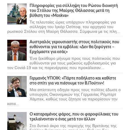
Πληροφορίες για σύλληψη του Ρώσου διοικητή
του Στόλου της Mαύρης Θάλασσας μετά τη
βύθιση του «Moskva»
Τις τελευταίες ώρες υπάρχουν πληροφορίες για
σύλληψη του Ιγκόρ Οσίποφ, του αρχηγού του
ρωσικού Στόλου στη Μαύρη Θάλασσα. Σύμφωνα με τις πλη...
Αυστραλός γερουσιαστής στους πολιτικούς που
ευθύνονται για τα εμβόλια: «Δεν θα ξεφύγετε –
Ερχόμαστε για εσάς»
Ένα ξεκάθαρο μήνυμα προς τους πολιτικούς που
ευθύνονται για τους μαζικούς εμβολιασμούς για
τον Covid-19 και τις παρενέργειες που προκάλεσαν...
Γερμανός ΥΠΟΙΚ: «Πάρτε ποδήλατο και καθίστε
στο σπίτι για να πιέσουμε τον Β.Πούτιν»!
Μια απίστευτη οδηγία προς τους πολίτες έδωσε ο
υπουργός Οικονομικών της Γερμανίας Ρόμπερτ
Χάμπεκ, καθώς τους ζήτησε να περιορίσουν την
κατα...
Ο καταραμένος φάρος, που οι φαροφύλακες του
τρελαίνονταν ο ένας μετά τον άλλον
Στο δυτικό άκρο της περιοχής της Βρετάνης της