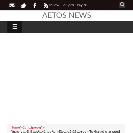
follow
Δωρεά - PayPal
AETOS NEWS
☰
Home
"»
Ενημέρωση
" »
Γάκης για Θ.Βασιλακόπουλο: «Είναι αδιάβαστος - Το θετικό στα rapid