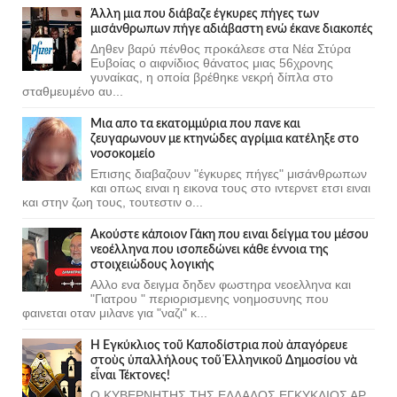
Άλλη μια που διάβαζε έγκυρες πήγες των
μισάνθρωπων πήγε αδιάβαστη ενώ έκανε διακοπές
Δηθεν βαρύ πένθος προκάλεσε στα Νέα Στύρα
Ευβοίας ο αιφνίδιος θάνατος μιας 56χρονης
γυναίκας, η οποία βρέθηκε νεκρή δίπλα στο
σταθμευμένο αυ...
Μια απο τα εκατομμύρια που πανε και
ζευγαρωνουν με κτηνώδες αγρίμια κατέληξε στο
νοσοκομείο
Επισης διαβαζουν "έγκυρες πήγες" μισάνθρωπων
και οπως ειναι η εικονα τους στο ιντερνετ ετσι ειναι
και στην ζωη τους, τουτεστιν ο...
Ακούστε κάποιον Γάκη που ειναι δείγμα του μέσου
νεοέλληνα που ισοπεδώνει κάθε έννοια της
στοιχειώδους λογικής
Αλλο ενα δειγμα δηδεν φωστηρα νεοελληνα και
"Γιατρου " περιορισμενης νοημοσυνης που
φαινεται οταν μιλανε για "ναζι" κ...
Ἡ Ἐγκύκλιος τοῦ Καποδίστρια ποὺ ἀπαγόρευε
στοὺς ὑπαλλήλους τοῦ Ἑλληνικοῦ Δημοσίου νὰ
εἶναι Τέκτονες!
Ο ΚΥΒΕΡΝΗΤΗΣ ΤΗΣ ΕΛΛΑΔΟΣ ΕΓΚΥΚΛΙΟΣ ΑΡ.