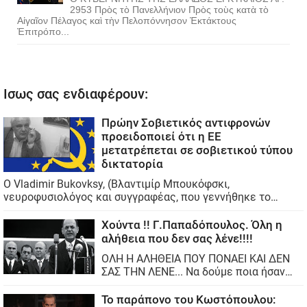
2953 Πρὸς τὸ Πανελλήνιον Πρὸς τοὺς κατὰ τὸ
Αἰγαῖον Πέλαγος καὶ τὴν Πελοπόννησον Ἐκτάκτους
Ἐπιτρόπο...