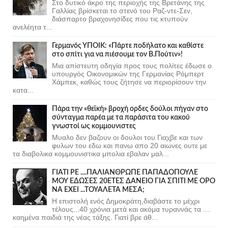
Στο δυτικό άκρο της περιοχής της Βρετάνης της
Γαλλίας βρίσκεται το στενό του Ραζ-ντε-Σεν,
διάσπαρτο βραχονησίδες που τις κτυπούν
ανελέητα τ...
Γερμανός ΥΠΟΙΚ: «Πάρτε ποδήλατο και καθίστε
στο σπίτι για να πιέσουμε τον Β.Πούτιν»!
Μια απίστευτη οδηγία προς τους πολίτες έδωσε ο
υπουργός Οικονομικών της Γερμανίας Ρόμπερτ
Χάμπεκ, καθώς τους ζήτησε να περιορίσουν την
κατα...
Πάρα την «θεϊκή» βροχή ορδες δούλοι πήγαν στο
σύνταγμα παρέα με τα παράσιτα του κακού
γνωστοί ως κομμουνιστες
Μυαλο δεν βαζουν οι δουλοι του Γιαχβε και των
φυλων του εδω και πανω απο 20 αιωνες ουτε με
τα διαβολικα κομμουνιστικα μπολια εβαλαν μαλ...
ΓΙΑΤΙ ΡΕ ....ΠΑΛΙΑΝΘΡΩΠΕ ΠΑΠΑΔΟΠΟΥΛΕ
ΜΟΥ ΕΔΩΣΕΣ 20ΕΤΕΣ ΔΑΝΕΙΟ ΓΙΑ ΣΠΙΤΙ ΜΕ ΟΡΟ
ΝΑ ΕΧΕΙ ...ΤΟΥΑΛΕΤΑ ΜΕΣΑ;
Η επιστολή ενός Δημοκράτη,διαβάστε το μέχρι
τέλους...40 χρόνια μετά και ακόμα τυραννάς τα ....
καημένα παιδιά της νέας τάξης. Γιατί βρε άθ...