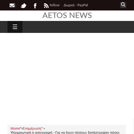
follow
Δωρεά - PayPal
AETOS NEWS
☰
Home
"»
Ενημέρωση
" »
Υποχρεωτική η απογραφή –Για να δουν πόσους ξεπάστρεψαν πόσοι