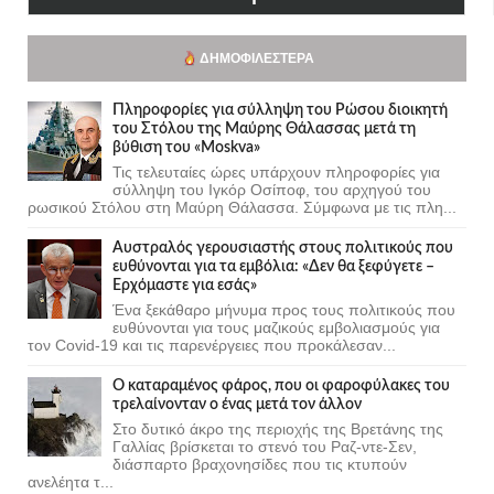
ΔΗΜΟΦΙΛΈΣΤΕΡΑ
Πληροφορίες για σύλληψη του Ρώσου διοικητή
του Στόλου της Mαύρης Θάλασσας μετά τη
βύθιση του «Moskva»
Τις τελευταίες ώρες υπάρχουν πληροφορίες για
σύλληψη του Ιγκόρ Οσίποφ, του αρχηγού του
ρωσικού Στόλου στη Μαύρη Θάλασσα. Σύμφωνα με τις πλη...
Αυστραλός γερουσιαστής στους πολιτικούς που
ευθύνονται για τα εμβόλια: «Δεν θα ξεφύγετε –
Ερχόμαστε για εσάς»
Ένα ξεκάθαρο μήνυμα προς τους πολιτικούς που
ευθύνονται για τους μαζικούς εμβολιασμούς για
τον Covid-19 και τις παρενέργειες που προκάλεσαν...
Ο καταραμένος φάρος, που οι φαροφύλακες του
τρελαίνονταν ο ένας μετά τον άλλον
Στο δυτικό άκρο της περιοχής της Βρετάνης της
Γαλλίας βρίσκεται το στενό του Ραζ-ντε-Σεν,
διάσπαρτο βραχονησίδες που τις κτυπούν
ανελέητα τ...