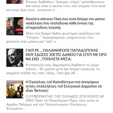
Επισης διαβαζουν "έγκυρες πήγες" μισάνθρωπων
και οπως ειναι η εικονα τους στο ιντερνετ ετσι ειναι
και στην ζωη τους, τουτεστιν ο...
Ακούστε κάποιον Γάκη που ειναι δείγμα του μέσου
νεοέλληνα που ισοπεδώνει κάθε έννοια της
στοιχειώδους λογικής
Αλλο ενα δειγμα δηδεν φωστηρα νεοελληνα και
"Γιατρου " περιορισμενης νοημοσυνης που
φαινεται οταν μιλανε για "ναζι" κ...
ΓΙΑΤΙ ΡΕ ....ΠΑΛΙΑΝΘΡΩΠΕ ΠΑΠΑΔΟΠΟΥΛΕ
ΜΟΥ ΕΔΩΣΕΣ 20ΕΤΕΣ ΔΑΝΕΙΟ ΓΙΑ ΣΠΙΤΙ ΜΕ ΟΡΟ
ΝΑ ΕΧΕΙ ...ΤΟΥΑΛΕΤΑ ΜΕΣΑ;
Η επιστολή ενός Δημοκράτη,διαβάστε το μέχρι
τέλους...40 χρόνια μετά και ακόμα τυραννάς τα ....
καημένα παιδιά της νέας τάξης. Γιατί βρε άθ...
Ἡ Ἐγκύκλιος τοῦ Καποδίστρια ποὺ ἀπαγόρευε
στοὺς ὑπαλλήλους τοῦ Ἑλληνικοῦ Δημοσίου νὰ
εἶναι Τέκτονες!
Ο ΚΥΒΕΡΝΗΤΗΣ ΤΗΣ ΕΛΛΑΔΟΣ ΕΓΚΥΚΛΙΟΣ ΑΡ.
2953 Πρὸς τὸ Πανελλήνιον Πρὸς τοὺς κατὰ τὸ
Αἰγαῖον Πέλαγος καὶ τὴν Πελοπόννησον Ἐκτάκτους
Ἐπιτρόπο...