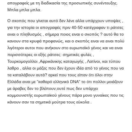
απογραφείς με τη διαδικασία της προσωπικής συνέντευξης.
Μπλα μπλα μπλα.
Ο σκοπός που γίνεται αυτό δεν λένε αλλα υπάρχουν υποψίες ,
για την ιστορία οι απογραφές πριν 40-50 κατέγραφαν τι ράτσες
ειναι ο πληθυσμός , σήμερα ποιος ειναι ο σκοπός ? αυτό θα το
κανουν στα κρυφά προφανώς, και ο σκοπός ειναι να ειναι πολύ
λιγότεροι αυτοι που ανήκουν στο ευρωπαϊκό γένος και να ειναι
περισσότερες οι εξής ράτσες: σημιτικές φυλές ,
Τουρκομογολλοι ,Αφρικάνικης καταγωγής , Λατίνοι, και τύπου
λαθρο , αλλα οι μάζες που δεν έχουν ιδέα από το γένος που να
τα καταλάβουν αυτά? αρκεί που τους είπαν ότι όλοι στην
Ελλάδα ειναι με "καθαρό ελληνικό DNA" το ότι πολλοι μοιάζουν
με άραβες δεν το βλέπουν,ουτέ πως δεν υπάρχει
κομμουνιστής ευρωπαϊκού γένους πάρα μονο γυναίκες που τις
κάνουν σαν τα σημιτικά μούτρα τους εύκολα .