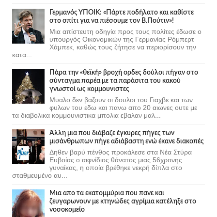
Γερμανός ΥΠΟΙΚ: «Πάρτε ποδήλατο και καθίστε
στο σπίτι για να πιέσουμε τον Β.Πούτιν»!
Μια απίστευτη οδηγία προς τους πολίτες έδωσε ο
υπουργός Οικονομικών της Γερμανίας Ρόμπερτ
Χάμπεκ, καθώς τους ζήτησε να περιορίσουν την
κατα...
Πάρα την «θεϊκή» βροχή ορδες δούλοι πήγαν στο
σύνταγμα παρέα με τα παράσιτα του κακού
γνωστοί ως κομμουνιστες
Μυαλο δεν βαζουν οι δουλοι του Γιαχβε και των
φυλων του εδω και πανω απο 20 αιωνες ουτε με
τα διαβολικα κομμουνιστικα μπολια εβαλαν μαλ...
Άλλη μια που διάβαζε έγκυρες πήγες των
μισάνθρωπων πήγε αδιάβαστη ενώ έκανε διακοπές
Δηθεν βαρύ πένθος προκάλεσε στα Νέα Στύρα
Ευβοίας ο αιφνίδιος θάνατος μιας 56χρονης
γυναίκας, η οποία βρέθηκε νεκρή δίπλα στο
σταθμευμένο αυ...
Μια απο τα εκατομμύρια που πανε και
ζευγαρωνουν με κτηνώδες αγρίμια κατέληξε στο
νοσοκομείο