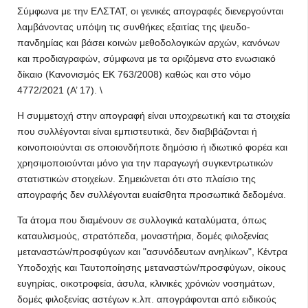
Σύμφωνα με την ΕΛΣΤΑΤ, οι γενικές απογραφές διενεργούνται
λαμβάνοντας υπόψη τις συνθήκες εξαιτίας της ψευδο-
πανδημίας και βάσει κοινών μεθοδολογικών αρχών, κανόνων
και προδιαγραφών, σύμφωνα με τα οριζόμενα στο ενωσιακό
δίκαιο (Κανονισμός ΕΚ 763/2008) καθώς και στο νόμο
4772/2021 (Α’ 17). \
Η συμμετοχή στην απογραφή είναι υποχρεωτική και τα στοιχεία
που συλλέγονται είναι εμπιστευτικά, δεν διαβιβάζονται ή
κοινοποιούνται σε οποιονδήποτε δημόσιο ή ιδιωτικό φορέα και
χρησιμοποιούνται μόνο για την παραγωγή συγκεντρωτικών
στατιστικών στοιχείων. Σημειώνεται ότι στο πλαίσιο της
απογραφής δεν συλλέγονται ευαίσθητα προσωπικά δεδομένα.
Τα άτομα που διαμένουν σε συλλογικά καταλύματα, όπως
καταυλισμούς, στρατόπεδα, μοναστήρια, δομές φιλοξενίας
μεταναστών/προσφύγων και "ασυνόδευτων ανηλίκων", Κέντρα
Υποδοχής και Ταυτοποίησης μεταναστών/προσφύγων, οίκους
ευγηρίας, οικοτροφεία, άσυλα, κλινικές χρόνιών νοσημάτων,
δομές φιλοξενίας αστέγων κ.λπ. απογράφονται από ειδικούς