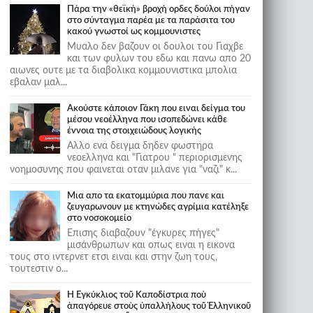
Πάρα την «θεϊκή» βροχή ορδες δούλοι πήγαν
στο σύνταγμα παρέα με τα παράσιτα του
κακού γνωστοί ως κομμουνιστες
Μυαλο δεν βαζουν οι δουλοι του Γιαχβε
και των φυλων του εδω και πανω απο 20
αιωνες ουτε με τα διαβολικα κομμουνιστικα μπολια
εβαλαν μαλ...
Ακούστε κάποιον Γάκη που ειναι δείγμα του
μέσου νεοέλληνα που ισοπεδώνει κάθε
έννοια της στοιχειώδους λογικής
Αλλο ενα δειγμα δηδεν φωστηρα
νεοελληνα και "Γιατρου " περιορισμενης
νοημοσυνης που φαινεται οταν μιλανε για "ναζι" κ...
Μια απο τα εκατομμύρια που πανε και
ζευγαρωνουν με κτηνώδες αγρίμια κατέληξε
στο νοσοκομείο
Επισης διαβαζουν "έγκυρες πήγες"
μισάνθρωπων και οπως ειναι η εικονα
τους στο ιντερνετ ετσι ειναι και στην ζωη τους,
τουτεστιν ο...
Ἡ Ἐγκύκλιος τοῦ Καποδίστρια ποὺ
ἀπαγόρευε στοὺς ὑπαλλήλους τοῦ Ἑλληνικοῦ