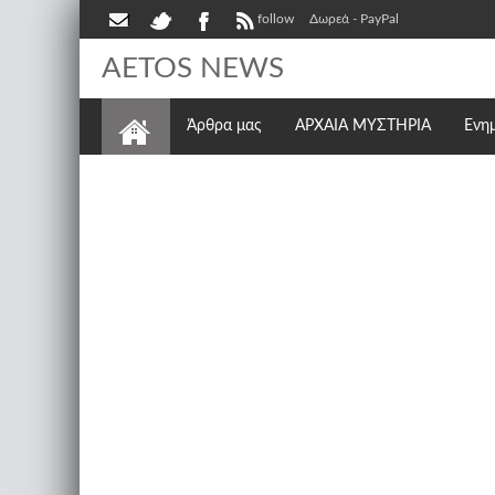
follow
Δωρεά - PayPal
AETOS NEWS
Άρθρα μας
ΑΡΧΑΙΑ ΜΥΣΤΗΡΙΑ
Ενη