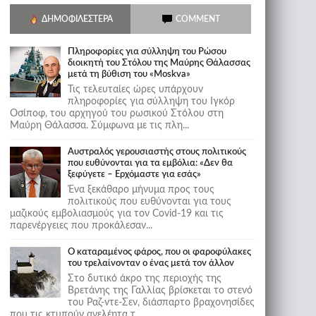
ΔΗΜΟΦΙΛΈΣΤΕΡΑ
COMMENT
Πληροφορίες για σύλληψη του Ρώσου
διοικητή του Στόλου της Mαύρης Θάλασσας
μετά τη βύθιση του «Moskva»
Τις τελευταίες ώρες υπάρχουν
πληροφορίες για σύλληψη του Ιγκόρ
Οσίποφ, του αρχηγού του ρωσικού Στόλου στη
Μαύρη Θάλασσα. Σύμφωνα με τις πλη...
Αυστραλός γερουσιαστής στους πολιτικούς
που ευθύνονται για τα εμβόλια: «Δεν θα
ξεφύγετε – Ερχόμαστε για εσάς»
Ένα ξεκάθαρο μήνυμα προς τους
πολιτικούς που ευθύνονται για τους
μαζικούς εμβολιασμούς για τον Covid-19 και τις
παρενέργειες που προκάλεσαν...
Ο καταραμένος φάρος, που οι φαροφύλακες
του τρελαίνονταν ο ένας μετά τον άλλον
Στο δυτικό άκρο της περιοχής της
Βρετάνης της Γαλλίας βρίσκεται το στενό
του Ραζ-ντε-Σεν, διάσπαρτο βραχονησίδες
που τις κτυπούν ανελέητα τ...