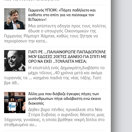
Γερμανός ΥΠΟΙΚ: «Πάρτε ποδήλατο και
καθίστε στο σπίτι για να πιέσουμε τον
Β.Πούτιν»!
Μια απίστευτη οδηγία προς τους πολίτες
έδωσε ο υπουργός Οικονομικών της
Γερμανίας Ρόμπερτ Χάμπεκ, καθώς τους ζήτησε να
περιορίσουν την κατα...
ΓΙΑΤΙ ΡΕ ....ΠΑΛΙΑΝΘΡΩΠΕ ΠΑΠΑΔΟΠΟΥΛΕ
ΜΟΥ ΕΔΩΣΕΣ 20ΕΤΕΣ ΔΑΝΕΙΟ ΓΙΑ ΣΠΙΤΙ ΜΕ
ΟΡΟ ΝΑ ΕΧΕΙ ...ΤΟΥΑΛΕΤΑ ΜΕΣΑ;
Η επιστολή ενός Δημοκράτη,διαβάστε το
μέχρι τέλους...40 χρόνια μετά και ακόμα
τυραννάς τα .... καημένα παιδιά της νέας τάξης. Γιατί
βρε άθ...
Άλλη μια που διάβαζε έγκυρες πήγες των
μισάνθρωπων πήγε αδιάβαστη ενώ έκανε
διακοπές
Δηθεν βαρύ πένθος προκάλεσε στα Νέα
Στύρα Ευβοίας ο αιφνίδιος θάνατος μιας
56χρονης γυναίκας, η οποία βρέθηκε νεκρή δίπλα στο
σταθμευμένο αυ...