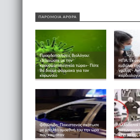
ΠΑΡΟΜΟΙΑ ΑΡΘΡΑ
Προειδοποιήσεις Βιολόγου:
«Τελειώστε με την
ΗΠΑ: Έκανα
κρουσματολαγνεία τώρα»- Πότε
εμβόλιο της 
θα δούμε φάρμακα για τον
γρίπης - Α
κορωνοϊό
καρδιολογι
Φθιώτιδα: Πακιστανός σκότωσε
Αλλοδαποί 
με μπαλτά ομοεθνή του την ώρα
αστυνομικό
που κοιμόταν
κέντρο της