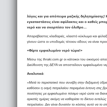
λόγος και για απόπειρα μαζικής δηλητηρίασης! Κα
εγκαταστάσεις είναι αφύλακτες και ο καθείς μπο
νερό και να σκορπίσει τον όλεθρο…
Απαραβίαστες κλειδαριές, κλειστό κύκλωμα και φύλαξ
γίνουν ώστε οι υποδομές τέτοιου είδους να είναι προσ
«Φέρτε εμφιαλωμένο νερό τώρα!»
Μέσω της thraki.com.gr οι κάτοικοι του οικισμού α
Διεύθυνση της ΔΕΥΑ να αποστείλουν εμφιαλωμένο νερό
Αναλυτικά
:
«Μετά το περιστατικό που συνέβη στην δεξαμενή ύδρε
καθόσον η οσμή πετρελαίου παραμένει έντονη στις βρύ
ποσότητες με εμφιαλωμένο πόσιμο νερό ώστε να διανε
αρκετές ημέρες ακόμη να καθαρίσει το δίκτυο εντελώς
πετρελαίου. Δεν είναι δυνατόν το κόστος αυτό να το 