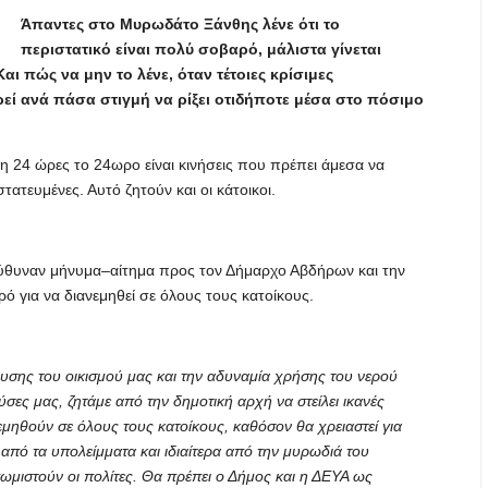
Άπαντες στο Μυρωδάτο Ξάνθης λένε ότι το
περιστατικό είναι πολύ σοβαρό, μάλιστα γίνεται
ι πώς να μην το λένε, όταν τέτοιες κρίσιμες
ρεί ανά πάσα στιγμή να ρίξει οτιδήποτε μέσα στο πόσιμο
η 24 ώρες το 24ωρο είναι κινήσεις που πρέπει άμεσα να
τατευμένες. Αυτό ζητούν και οι κάτοικοι.
πεύθυναν μήνυμα–αίτημα προς τον Δήμαρχο Αβδήρων και την
 για να διανεμηθεί σε όλους τους κατοίκους.
υσης του οικισμού μας και την αδυναμία χρήσης του νερού
σες μας, ζητάμε από την δημοτική αρχή να στείλει ικανές
μηθούν σε όλους τους κατοίκους, καθόσον θα χρειαστεί για
 από τα υπολείμματα και ιδιαίτερα από την μυρωδιά του
επωμιστούν οι πολίτες. Θα πρέπει ο Δήμος και η ΔΕΥΑ ως