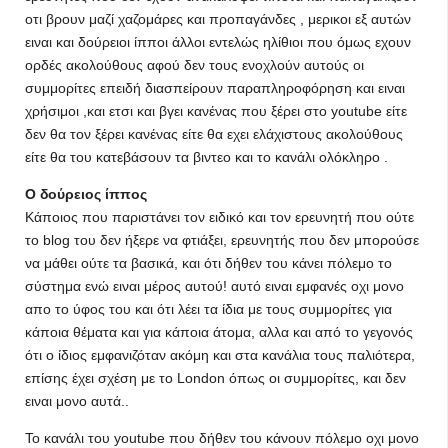
οτι βρουν μαζί χαζομάρες και προπαγάνδες , μερικοι εξ αυτών
ειναι και δούρειοι ίπποι άλλοι εντελώς ηλίθιοι που όμως εχουν
ορδές ακολούθους αφού δεν τους ενοχλούν αυτούς οι
συμμορίτες επειδή διασπείρουν παραπληροφόρηση και ειναι
χρήσιμοι ,και ετσι και βγει κανένας που ξέρει στο youtube είτε
δεν θα τον ξέρει κανένας είτε θα εχει ελάχιστους ακολούθους
είτε θα του κατεβάσουν τα βιντεο και το κανάλι ολόκληρο .
Ο δούρειος ίππος
Κάποιος που παριστάνει τον ειδικό και τον ερευνητή που ούτε
το blog του δεν ήξερε να φτιάξει, ερευνητής που δεν μπορούσε
να μάθει ούτε τα βασικά, και ότι δήθεν του κάνει πόλεμο το
σύστημα ενώ ειναι μέρος αυτού! αυτό ειναι εμφανές οχι μονο
απο το ύφος του και ότι λέει τα ίδια με τους συμμορίτες για
κάποια θέματα και για κάποια άτομα, αλλα και από το γεγονός
ότι ο ίδιος εμφανιζόταν ακόμη και στα κανάλια τους παλιότερα,
επίσης έχει σχέση με το London όπως οι συμμορίτες, και δεν
ειναι μονο αυτά..
Το κανάλι του youtube που δήθεν του κάνουν πόλεμο οχι μονο