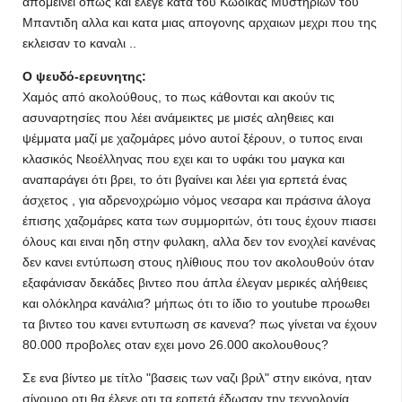
απομείνει οπως και έλεγε κατα του Κώδικας Μυστηρίων του
Μπαντιδη αλλα και κατα μιας απογονης αρχαιων μεχρι που της
εκλεισαν το καναλι ..
Ο ψευδό-ερευνητης:
Χαμός από ακολούθους, το πως κάθονται και ακούν τις
ασυναρτησίες που λέει ανάμεικτες με μισές αληθειες και
ψέμματα μαζί με χαζομάρες μόνο αυτοί ξέρουν, ο τυπος ειναι
κλασικός Νεοέλληνας που εχει και το υφάκι του μαγκα και
αναπαράγει ότι βρει, το ότι βγαίνει και λέει για ερπετά ένας
άσχετος , για αδρενοχρώμιο νόμος νεσαρα και πράσινα άλογα
έπισης χαζομάρες κατα των συμμοριτών, ότι τους έχουν πιασει
όλους και ειναι ηδη στην φυλακη, αλλα δεν τον ενοχλεί κανένας
δεν κανει εντύπωση στους ηλίθιους που τον ακολουθούν όταν
εξαφάνισαν δεκάδες βιντεο που άπλα έλεγαν μερικές αλήθειες
και ολόκληρα κανάλια? μήπως ότι το ίδιο το youtube προωθει
τα βιντεο του κανει εντυπωση σε κανενα? πως γίνεται να έχουν
80.000 προβολες οταν εχει μονο 26.000 ακολουθους?
Σε ενα βίντεο με τίτλο "βασεις των ναζι βριλ" στην εικόνα, ηταν
σίγουρο οτι θα έλεγε οτι τα ερπετά έδωσαν την τεχνολογία