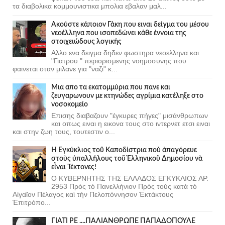
τα διαβολικα κομμουνιστικα μπολια εβαλαν μαλ...
Ακούστε κάποιον Γάκη που ειναι δείγμα του μέσου
νεοέλληνα που ισοπεδώνει κάθε έννοια της
στοιχειώδους λογικής
Αλλο ενα δειγμα δηδεν φωστηρα νεοελληνα και
"Γιατρου " περιορισμενης νοημοσυνης που
φαινεται οταν μιλανε για "ναζι" κ...
Μια απο τα εκατομμύρια που πανε και
ζευγαρωνουν με κτηνώδες αγρίμια κατέληξε στο
νοσοκομείο
Επισης διαβαζουν "έγκυρες πήγες" μισάνθρωπων
και οπως ειναι η εικονα τους στο ιντερνετ ετσι ειναι
και στην ζωη τους, τουτεστιν ο...
Ἡ Ἐγκύκλιος τοῦ Καποδίστρια ποὺ ἀπαγόρευε
στοὺς ὑπαλλήλους τοῦ Ἑλληνικοῦ Δημοσίου νὰ
εἶναι Τέκτονες!
Ο ΚΥΒΕΡΝΗΤΗΣ ΤΗΣ ΕΛΛΑΔΟΣ ΕΓΚΥΚΛΙΟΣ ΑΡ.
2953 Πρὸς τὸ Πανελλήνιον Πρὸς τοὺς κατὰ τὸ
Αἰγαῖον Πέλαγος καὶ τὴν Πελοπόννησον Ἐκτάκτους
Ἐπιτρόπο...
ΓΙΑΤΙ ΡΕ ....ΠΑΛΙΑΝΘΡΩΠΕ ΠΑΠΑΔΟΠΟΥΛΕ