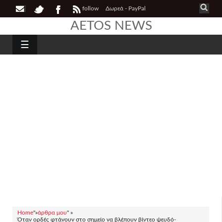
follow
Δωρεά - PayPal
AETOS NEWS
☰
Home
"»
άρθρα μου
" »
Όταν ορδές φτάνουν στο σημείο να βλέπουν βίντεο ψευδό-