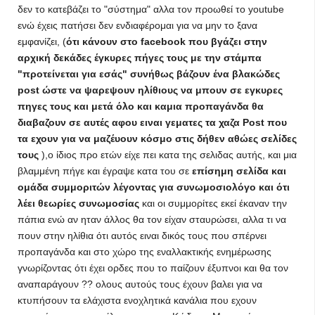
δεν το κατεβάζει το "σύστημα" αλλα τον προωθεί το youtube
ενώ έχεις πατήσει δεν ενδιαφέρομαι για να μην το ξανα
εμφανίζει, (
ότι κάνουν στο facebook που βγάζει στην
αρχική δεκάδες έγκυρες πήγες τους με την στάμπα
"προτείνεται για εσάς" συνήθως βάζουν ένα βλακώδες
post ώστε να ψαρεψουν ηλίθιους να μπουν σε εγκυρες
πηγες τους και μετά όλο και καμια προπαγάνδα θα
διαβαζουν σε αυτές αφου ειναι γεματες τα χαζα Post που
τα εχουν για να μαζέυουν κόσμο στις δήθεν αθώες σελίδες
τους
),ο ίδιος προ ετών είχε πει κατα της σελιδας αυτής, και μια
βλαμμένη πήγε και έγραψε κατα του σε
επίσημη σελίδα και
ομάδα συμμοριτών λέγοντας για συνωμοσιολόγο και ότι
λέει θεωρίες συνωμοσίας
και οι συμμορίτες εκεί έκαναν την
πάπια ενώ αν ηταν άλλος θα τον είχαν σταυρώσει, αλλα τι να
πουν στην ηλίθια ότι αυτός ειναι δικός τους που σπέρνει
προπαγάνδα και στο χώρο της εναλλακτικής ενημέρωσης
γνωρίζοντας ότι έχει ορδες που το παίζουν έξυπνοι και θα τον
αναπαράγουν ?? ολους αυτούς τους έχουν βαλει για να
κτυπήσουν τα ελάχιστα ενοχλητικά κανάλια που εχουν