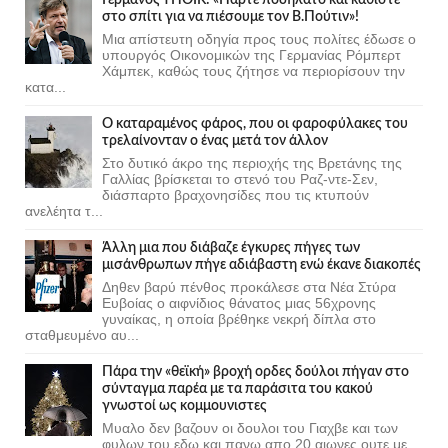
στο σπίτι για να πιέσουμε τον Β.Πούτιν»!
Μια απίστευτη οδηγία προς τους πολίτες έδωσε ο
υπουργός Οικονομικών της Γερμανίας Ρόμπερτ
Χάμπεκ, καθώς τους ζήτησε να περιορίσουν την
κατα...
Ο καταραμένος φάρος, που οι φαροφύλακες του
τρελαίνονταν ο ένας μετά τον άλλον
Στο δυτικό άκρο της περιοχής της Βρετάνης της
Γαλλίας βρίσκεται το στενό του Ραζ-ντε-Σεν,
διάσπαρτο βραχονησίδες που τις κτυπούν
ανελέητα τ...
Άλλη μια που διάβαζε έγκυρες πήγες των
μισάνθρωπων πήγε αδιάβαστη ενώ έκανε διακοπές
Δηθεν βαρύ πένθος προκάλεσε στα Νέα Στύρα
Ευβοίας ο αιφνίδιος θάνατος μιας 56χρονης
γυναίκας, η οποία βρέθηκε νεκρή δίπλα στο
σταθμευμένο αυ...
Πάρα την «θεϊκή» βροχή ορδες δούλοι πήγαν στο
σύνταγμα παρέα με τα παράσιτα του κακού
γνωστοί ως κομμουνιστες
Μυαλο δεν βαζουν οι δουλοι του Γιαχβε και των
φυλων του εδω και πανω απο 20 αιωνες ουτε με