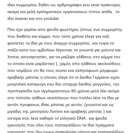
ιδιοι συμμορίτες δηθεν ως αρθρογράφοι ενω ειναι πράκτορες
ακόμη και μελή εγκληματικών οργανώσεων τύπου antifa , το
ίδιο έκαναν και στο youtube.
Που έχει γεμίσει απο ψευδό-φωστήρες (όπως ενα συμμορίτης
που διαθέτει και κόμμα, που τόσα χρόνια έλεγε για ναζι
φασίστες τα ίδια με τους άναρχο-συμμορίτες ,και τώρα το
παίζει κατα των εμβολίων λέγοντας τα γνωστά για χούντα και
λοιπες ασυναρτησίες, για να μαζέψει ηλίθιους στο κόμμα του
το οποίοι ειναι μαρξιστικό ), χαμός απο ηλίθιους ακολούθους
που νομίζουν οτι θα τους σώσει ενα ελληνόφωνο μόρφωμα
αραβικής ράτσας ο οποιος ελεγε οτι οι ξανθοι Γερμανοι ειχαν
μογγολικη καταγωγη ενω δεν υπαρχει ξανθος μογγολος, την
προπαγάνδα των αγγλομασοσων 80 χρόνια μετά λέει ακόμα
στο πόπολο ηλίθιων νεοελλήνων που πολλοι λένε τα ίδια με
αυτόν προφανως ίδιας ράτσας με αυτόν, (γνωστοί και ως
μιγάδες της μεσογείου Λατίνοι και αραβικής ρατσας ) και
ύστερα σου λενε καθαρό το ελληνικό DNA , και ψευδό
ερευνητές που όλοι τους παπαγαλίζουν τα ίδια πράγματα
ερευνητές που δεν εχουν ανακαλύψει τίποτα και παπαγαλίζουν