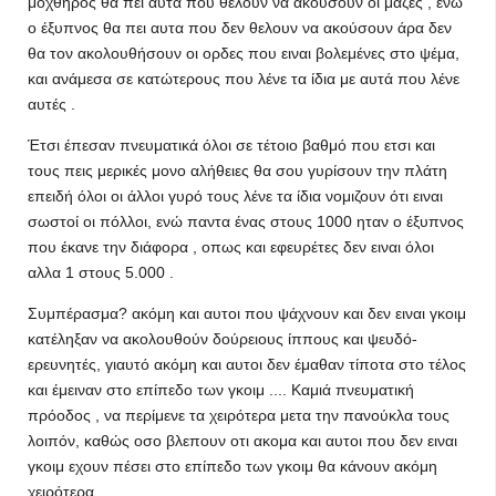
μοχθηρός θα πει αυτά που θέλουν να ακούσουν οι μάζες , ενώ
ο έξυπνος θα πει αυτα που δεν θελουν να ακούσουν άρα δεν
θα τον ακολουθήσουν οι ορδες που ειναι βολεμένες στο ψέμα,
και ανάμεσα σε κατώτερους που λένε τα ίδια με αυτά που λένε
αυτές .
Έτσι έπεσαν πνευματικά όλοι σε τέτοιο βαθμό που ετσι και
τους πεις μερικές μονο αλήθειες θα σου γυρίσουν την πλάτη
επειδή όλοι οι άλλοι γυρό τους λένε τα ίδια νομιζουν ότι ειναι
σωστοί οι πόλλοι, ενώ παντα ένας στους 1000 ηταν ο έξυπνος
που έκανε την διάφορα , οπως και εφευρέτες δεν ειναι όλοι
αλλα 1 στους 5.000 .
Συμπέρασμα? ακόμη και αυτοι που ψάχνουν και δεν ειναι γκοιμ
κατέληξαν να ακολουθούν δούρειους ίππους και ψευδό-
ερευνητές, γιαυτό ακόμη και αυτοι δεν έμαθαν τίποτα στο τέλος
και έμειναν στο επίπεδο των γκοιμ .... Καμιά πνευματική
πρόοδος , να περίμενε τα χειρότερα μετα την πανούκλα τους
λοιπόν, καθώς οσο βλεπουν οτι ακομα και αυτοι που δεν ειναι
γκοιμ εχουν πέσει στο επίπεδο των γκοιμ θα κάνουν ακόμη
χειρότερα ....