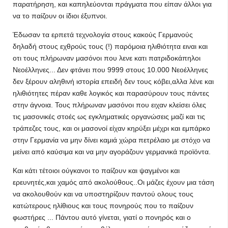
παρατήρηση, και καπηλεύονται πράγματα που είπαν άλλοι για
να το παίζουν οι ίδιοι έξυπνοι.
Έδωσαν τα ερπετά τεχνολογία στους κακούς Γερμανούς
δηλαδή στους εχθρούς τους (!) παρόμοια ηλιθιότητα ειναι και
οτι τους πλήρωναν μασόνοι που λενε κατι πατριδοκάπηλοι
Νεοέλληνες... Δεν φτάνει που 9999 στους 10.000 Νεοέλληνες
δεν ξέρουν αληθινή ιστορία επειδή δεν τους κόβει,αλλα λένε και
ηλιθιότητες πέραν καθε λογικός και παρασύρουν τους πάντες
στην άγνοια. Τους πλήρωναν μασόνοι που ειχαν κλείσει όλες
τις μασονικές στοές ως εγκληματικές οργανώσεις μαζί και τις
τράπεζες τους, και οι μασονοί είχαν κηρύξει μέχρι και εμπάρκο
στην Γερμανία να μην δίνει καμιά χώρα πετρέλαιο με στόχο να
μείνει από καύσιμα και να μην αγοράζουν γερμανικά προϊόντα.
Και κάτι τέτοιοι ούγκανοι το παίζουν και ψαγμένοι και
ερευνητές,και χαμός από ακολούθους..Οι μάζες έχουν μια τάση
να ακολουθούν και να υποστηρίζουν παντού ολους τους
κατώτερους ηλίθιους και τους πονηρούς που το παίζουν
φωστήρες ... Πάντου αυτό γίνεται, γιατί ο πονηρός και ο