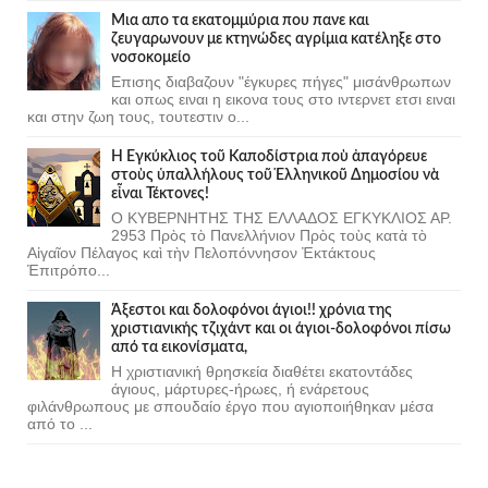
Μια απο τα εκατομμύρια που πανε και
ζευγαρωνουν με κτηνώδες αγρίμια κατέληξε στο
νοσοκομείο
Επισης διαβαζουν "έγκυρες πήγες" μισάνθρωπων
και οπως ειναι η εικονα τους στο ιντερνετ ετσι ειναι
και στην ζωη τους, τουτεστιν ο...
Ἡ Ἐγκύκλιος τοῦ Καποδίστρια ποὺ ἀπαγόρευε
στοὺς ὑπαλλήλους τοῦ Ἑλληνικοῦ Δημοσίου νὰ
εἶναι Τέκτονες!
Ο ΚΥΒΕΡΝΗΤΗΣ ΤΗΣ ΕΛΛΑΔΟΣ ΕΓΚΥΚΛΙΟΣ ΑΡ.
2953 Πρὸς τὸ Πανελλήνιον Πρὸς τοὺς κατὰ τὸ
Αἰγαῖον Πέλαγος καὶ τὴν Πελοπόννησον Ἐκτάκτους
Ἐπιτρόπο...
Άξεστοι και δολοφόνοι άγιοι!! χρόνια της
χριστιανικής τζιχάντ και οι άγιοι-δολοφόνοι πίσω
από τα εικονίσματα,
Η χριστιανική θρησκεία διαθέτει εκατοντάδες
άγιους, μάρτυρες-ήρωες, ή ενάρετους
φιλάνθρωπους με σπουδαίο έργο που αγιοποιήθηκαν μέσα
από το ...