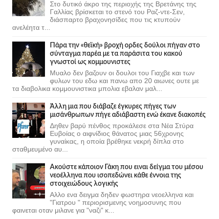
Στο δυτικό άκρο της περιοχής της Βρετάνης της
Γαλλίας βρίσκεται το στενό του Ραζ-ντε-Σεν,
διάσπαρτο βραχονησίδες που τις κτυπούν
ανελέητα τ...
Πάρα την «θεϊκή» βροχή ορδες δούλοι πήγαν στο
σύνταγμα παρέα με τα παράσιτα του κακού
γνωστοί ως κομμουνιστες
Μυαλο δεν βαζουν οι δουλοι του Γιαχβε και των
φυλων του εδω και πανω απο 20 αιωνες ουτε με
τα διαβολικα κομμουνιστικα μπολια εβαλαν μαλ...
Άλλη μια που διάβαζε έγκυρες πήγες των
μισάνθρωπων πήγε αδιάβαστη ενώ έκανε διακοπές
Δηθεν βαρύ πένθος προκάλεσε στα Νέα Στύρα
Ευβοίας ο αιφνίδιος θάνατος μιας 56χρονης
γυναίκας, η οποία βρέθηκε νεκρή δίπλα στο
σταθμευμένο αυ...
Ακούστε κάποιον Γάκη που ειναι δείγμα του μέσου
νεοέλληνα που ισοπεδώνει κάθε έννοια της
στοιχειώδους λογικής
Αλλο ενα δειγμα δηδεν φωστηρα νεοελληνα και
"Γιατρου " περιορισμενης νοημοσυνης που
φαινεται οταν μιλανε για "ναζι" κ...