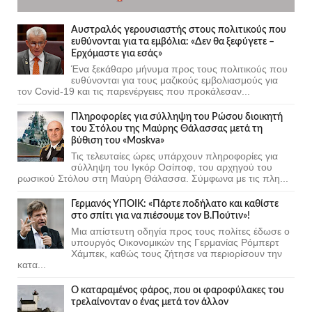
Αυστραλός γερουσιαστής στους πολιτικούς που
ευθύνονται για τα εμβόλια: «Δεν θα ξεφύγετε –
Ερχόμαστε για εσάς»
Ένα ξεκάθαρο μήνυμα προς τους πολιτικούς που
ευθύνονται για τους μαζικούς εμβολιασμούς για
τον Covid-19 και τις παρενέργειες που προκάλεσαν...
Πληροφορίες για σύλληψη του Ρώσου διοικητή
του Στόλου της Mαύρης Θάλασσας μετά τη
βύθιση του «Moskva»
Τις τελευταίες ώρες υπάρχουν πληροφορίες για
σύλληψη του Ιγκόρ Οσίποφ, του αρχηγού του
ρωσικού Στόλου στη Μαύρη Θάλασσα. Σύμφωνα με τις πλη...
Γερμανός ΥΠΟΙΚ: «Πάρτε ποδήλατο και καθίστε
στο σπίτι για να πιέσουμε τον Β.Πούτιν»!
Μια απίστευτη οδηγία προς τους πολίτες έδωσε ο
υπουργός Οικονομικών της Γερμανίας Ρόμπερτ
Χάμπεκ, καθώς τους ζήτησε να περιορίσουν την
κατα...
Ο καταραμένος φάρος, που οι φαροφύλακες του
τρελαίνονταν ο ένας μετά τον άλλον