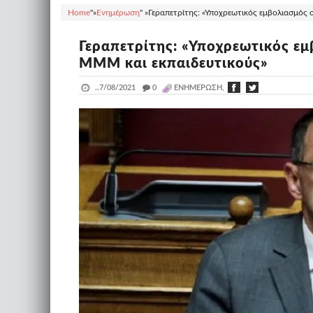
Home
"»
Ενημέρωση
" »
Γεραπετρίτης: «Υποχρεωτικός εμβολιασμός 
Γεραπετρίτης: «Υποχρεωτικός ε
ΜΜΜ και εκπαιδευτικούς»
..
7/08/2021
_
0
ΕΝΗΜΈΡΩΣΗ,