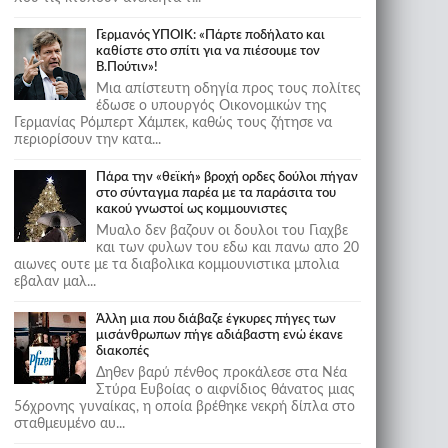
Γερμανός ΥΠΟΙΚ: «Πάρτε ποδήλατο και
καθίστε στο σπίτι για να πιέσουμε τον
Β.Πούτιν»!
Μια απίστευτη οδηγία προς τους πολίτες
έδωσε ο υπουργός Οικονομικών της
Γερμανίας Ρόμπερτ Χάμπεκ, καθώς τους ζήτησε να
περιορίσουν την κατα...
Πάρα την «θεϊκή» βροχή ορδες δούλοι πήγαν
στο σύνταγμα παρέα με τα παράσιτα του
κακού γνωστοί ως κομμουνιστες
Μυαλο δεν βαζουν οι δουλοι του Γιαχβε
και των φυλων του εδω και πανω απο 20
αιωνες ουτε με τα διαβολικα κομμουνιστικα μπολια
εβαλαν μαλ...
Άλλη μια που διάβαζε έγκυρες πήγες των
μισάνθρωπων πήγε αδιάβαστη ενώ έκανε
διακοπές
Δηθεν βαρύ πένθος προκάλεσε στα Νέα
Στύρα Ευβοίας ο αιφνίδιος θάνατος μιας
56χρονης γυναίκας, η οποία βρέθηκε νεκρή δίπλα στο
σταθμευμένο αυ...