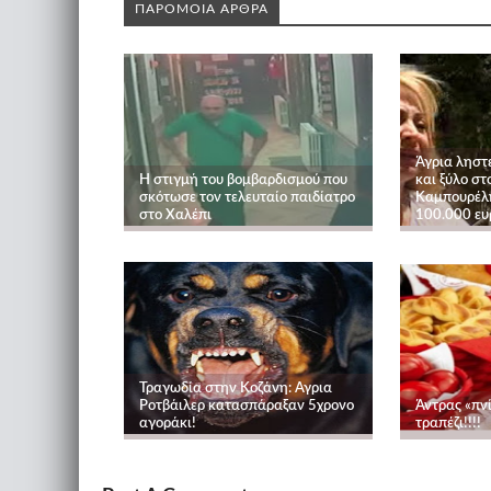
ΠΑΡΟΜΟΙΑ ΑΡΘΡΑ
Άγρια ληστ
Η στιγμή του βομβαρδισμού που
και ξύλο στ
σκότωσε τον τελευταίο παιδίατρο
Καμπουρέλ
στο Χαλέπι
100.000 ευρ
Τραγωδία στην Κοζάνη: Αγρια
Ροτβάιλερ κατασπάραξαν 5χρονο
Άντρας «πν
αγοράκι!
τραπέζι!!!!