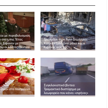
εία με πυροβολισμούς
ο σπίτι της Τέτας
Τραγωδία στον Άγιο Δημήτριο:
η..Έφυγαν με
Κάηκαν ζωντανοί μάνα και ο
ώ οι ληστές!(Βίντεο)
4χρονος γιος της
Συγκλονιστικό βίντεο:
ίγηκε» στο πασχαλινό
Τρομακτικό δυστύχημα με
λεωφορείο που κάνει «σφήνες»