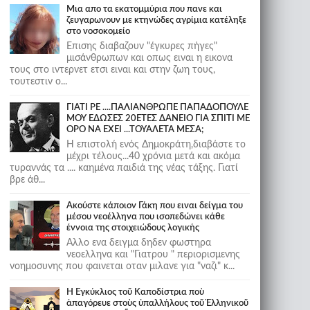
Μια απο τα εκατομμύρια που πανε και
ζευγαρωνουν με κτηνώδες αγρίμια κατέληξε
στο νοσοκομείο
Επισης διαβαζουν "έγκυρες πήγες"
μισάνθρωπων και οπως ειναι η εικονα
τους στο ιντερνετ ετσι ειναι και στην ζωη τους,
τουτεστιν ο...
ΓΙΑΤΙ ΡΕ ....ΠΑΛΙΑΝΘΡΩΠΕ ΠΑΠΑΔΟΠΟΥΛΕ
ΜΟΥ ΕΔΩΣΕΣ 20ΕΤΕΣ ΔΑΝΕΙΟ ΓΙΑ ΣΠΙΤΙ ΜΕ
ΟΡΟ ΝΑ ΕΧΕΙ ...ΤΟΥΑΛΕΤΑ ΜΕΣΑ;
Η επιστολή ενός Δημοκράτη,διαβάστε το
μέχρι τέλους...40 χρόνια μετά και ακόμα
τυραννάς τα .... καημένα παιδιά της νέας τάξης. Γιατί
βρε άθ...
Ακούστε κάποιον Γάκη που ειναι δείγμα του
μέσου νεοέλληνα που ισοπεδώνει κάθε
έννοια της στοιχειώδους λογικής
Αλλο ενα δειγμα δηδεν φωστηρα
νεοελληνα και "Γιατρου " περιορισμενης
νοημοσυνης που φαινεται οταν μιλανε για "ναζι" κ...
Ἡ Ἐγκύκλιος τοῦ Καποδίστρια ποὺ
ἀπαγόρευε στοὺς ὑπαλλήλους τοῦ Ἑλληνικοῦ