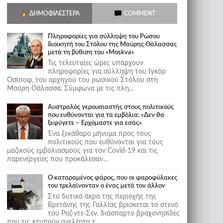
ΔΗΜΟΦΙΛΈΣΤΕΡΑ
COMMENT
Πληροφορίες για σύλληψη του Ρώσου
διοικητή του Στόλου της Mαύρης Θάλασσας
μετά τη βύθιση του «Moskva»
Τις τελευταίες ώρες υπάρχουν
πληροφορίες για σύλληψη του Ιγκόρ
Οσίποφ, του αρχηγού του ρωσικού Στόλου στη
Μαύρη Θάλασσα. Σύμφωνα με τις πλη...
Αυστραλός γερουσιαστής στους πολιτικούς
που ευθύνονται για τα εμβόλια: «Δεν θα
ξεφύγετε – Ερχόμαστε για εσάς»
Ένα ξεκάθαρο μήνυμα προς τους
πολιτικούς που ευθύνονται για τους
μαζικούς εμβολιασμούς για τον Covid-19 και τις
παρενέργειες που προκάλεσαν...
Ο καταραμένος φάρος, που οι φαροφύλακες
του τρελαίνονταν ο ένας μετά τον άλλον
Στο δυτικό άκρο της περιοχής της
Βρετάνης της Γαλλίας βρίσκεται το στενό
του Ραζ-ντε-Σεν, διάσπαρτο βραχονησίδες
που τις κτυπούν ανελέητα τ...