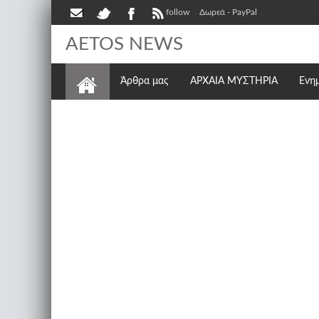
follow
Δωρεά - PayPal
AETOS NEWS
Άρθρα μας
ΑΡΧΑΙΑ ΜΥΣΤΗΡΙΑ
Ενη