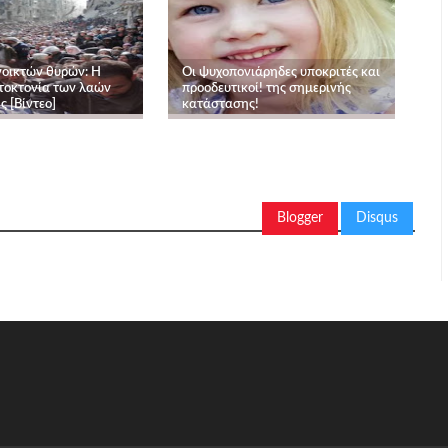
νοικτών θυρών: Η
Οι ψυχοπονιάρηδες υποκριτές και
τοκτονία των λαών
προοδευτικοί! της σημερινής
 [Βίντεο]
κατάστασης!
Blogger
Disqus