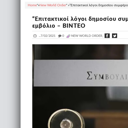
Home
"»
New World Order
" »
“Επιτακτικοί λόγοι δημοσίου συμφέρο
“Επιτακτικοί λόγοι δημοσίου σ
εμβόλιο – ΒΙΝΤΕΟ
..
7/02/2021
_
0
NEW WORLD ORDER,