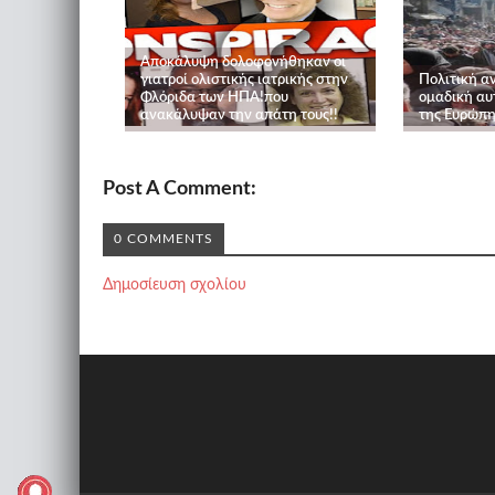
Αποκάλυψη δολοφονήθηκαν οι
γιατροί ολιστικής ιατρικής στην
Πολιτική α
Φλόριδα των ΗΠΑ!που
ομαδική αυ
ανακάλυψαν την απάτη τους!!
της Ευρώπης
Post A Comment:
0 COMMENTS
Δημοσίευση σχολίου