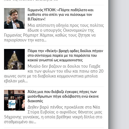
Γερμανός ΥΠΟΙΚ: «Πάρτε ποδήλατο και
καθίστε στο σπίτι για να πιέσουμε τον
Β.Πούτιν»!
Μια απίστευτη οδηγία προς τους πολίτες
έδωσε ο υπουργός Οικονομικών της
Γερμανίας Ρόμπερτ Χάμπεκ, καθώς τους ζήτησε να
περιορίσουν την κατα...
Πάρα την «θεϊκή» βροχή ορδες δούλοι πήγαν
στο σύνταγμα παρέα με τα παράσιτα του
κακού γνωστοί ως κομμουνιστες
Μυαλο δεν βαζουν οι δουλοι του Γιαχβε
και των φυλων του εδω και πανω απο 20
αιωνες ουτε με τα διαβολικα κομμουνιστικα μπολια
εβαλαν μαλ...
Άλλη μια που διάβαζε έγκυρες πήγες των
μισάνθρωπων πήγε αδιάβαστη ενώ έκανε
διακοπές
Δηθεν βαρύ πένθος προκάλεσε στα Νέα
Στύρα Ευβοίας ο αιφνίδιος θάνατος μιας
56χρονης γυναίκας, η οποία βρέθηκε νεκρή δίπλα στο
σταθμευμένο αυ...