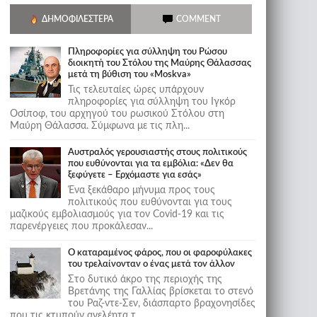
ΔΗΜΟΦΙΛΈΣΤΕΡΑ
COMMENT
Πληροφορίες για σύλληψη του Ρώσου
διοικητή του Στόλου της Mαύρης Θάλασσας
μετά τη βύθιση του «Moskva»
Τις τελευταίες ώρες υπάρχουν
πληροφορίες για σύλληψη του Ιγκόρ
Οσίποφ, του αρχηγού του ρωσικού Στόλου στη
Μαύρη Θάλασσα. Σύμφωνα με τις πλη...
Αυστραλός γερουσιαστής στους πολιτικούς
που ευθύνονται για τα εμβόλια: «Δεν θα
ξεφύγετε – Ερχόμαστε για εσάς»
Ένα ξεκάθαρο μήνυμα προς τους
πολιτικούς που ευθύνονται για τους
μαζικούς εμβολιασμούς για τον Covid-19 και τις
παρενέργειες που προκάλεσαν...
Ο καταραμένος φάρος, που οι φαροφύλακες
του τρελαίνονταν ο ένας μετά τον άλλον
Στο δυτικό άκρο της περιοχής της
Βρετάνης της Γαλλίας βρίσκεται το στενό
του Ραζ-ντε-Σεν, διάσπαρτο βραχονησίδες
που τις κτυπούν ανελέητα τ...