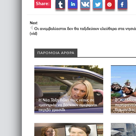
Share:
Next
Οι ανεμβολίαστοι δεν θα ταξιδεύουν ελεύθερα στα νησιά
(vid)
ΠΑΡΟΜΟΙΑ ΑΡΘΡΑ
Η Νέα Τάξη θέλει τους νέους σε
ΣΟΚ!!!Mου
«μαντριά» να βόσκουν αμέριμνοι
περηφανεύο
ακριβό γρασίδι
Γερμανίδας