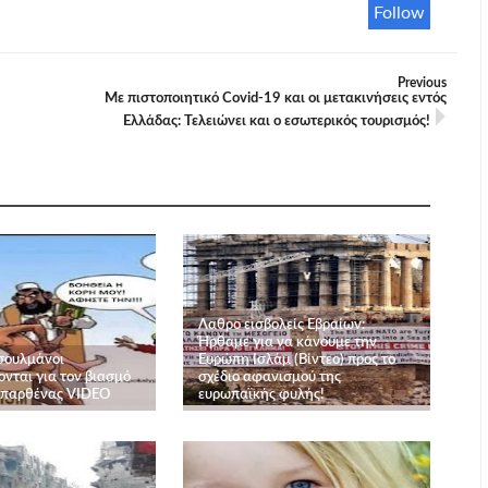
Follow
Previous
Με πιστοποιητικό Covid-19 και οι μετακινήσεις εντός
Ελλάδας: Τελειώνει και ο εσωτερικός τουρισμός!
Λαθρο εισβολείς Εβραίων:
Ήρθαμε για να κάνουμε την
σουλμάνοι
Ευρώπη Ισλάμ (Βίντεο) προς το
νται για τον βιασμό
σχέδιο αφανισμού της
 παρθένας VIDEO
ευρωπαϊκής φυλής!