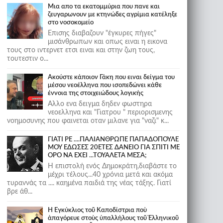
Μια απο τα εκατομμύρια που πανε και
ζευγαρωνουν με κτηνώδες αγρίμια κατέληξε
στο νοσοκομείο
Επισης διαβαζουν "έγκυρες πήγες"
μισάνθρωπων και οπως ειναι η εικονα
τους στο ιντερνετ ετσι ειναι και στην ζωη τους,
τουτεστιν ο...
Ακούστε κάποιον Γάκη που ειναι δείγμα του
μέσου νεοέλληνα που ισοπεδώνει κάθε
έννοια της στοιχειώδους λογικής
Αλλο ενα δειγμα δηδεν φωστηρα
νεοελληνα και "Γιατρου " περιορισμενης
νοημοσυνης που φαινεται οταν μιλανε για "ναζι" κ...
ΓΙΑΤΙ ΡΕ ....ΠΑΛΙΑΝΘΡΩΠΕ ΠΑΠΑΔΟΠΟΥΛΕ
ΜΟΥ ΕΔΩΣΕΣ 20ΕΤΕΣ ΔΑΝΕΙΟ ΓΙΑ ΣΠΙΤΙ ΜΕ
ΟΡΟ ΝΑ ΕΧΕΙ ...ΤΟΥΑΛΕΤΑ ΜΕΣΑ;
Η επιστολή ενός Δημοκράτη,διαβάστε το
μέχρι τέλους...40 χρόνια μετά και ακόμα
τυραννάς τα .... καημένα παιδιά της νέας τάξης. Γιατί
βρε άθ...
Ἡ Ἐγκύκλιος τοῦ Καποδίστρια ποὺ
ἀπαγόρευε στοὺς ὑπαλλήλους τοῦ Ἑλληνικοῦ