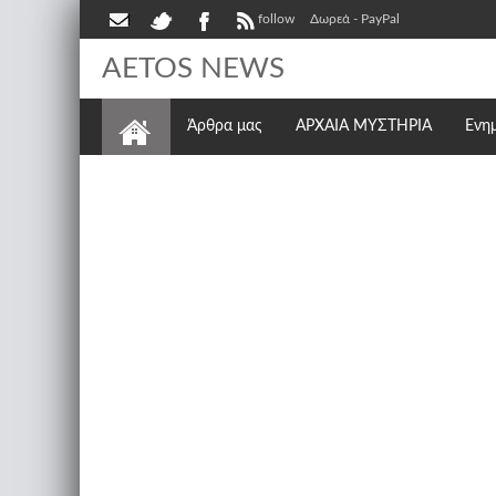
follow
Δωρεά - PayPal
AETOS NEWS
Άρθρα μας
ΑΡΧΑΙΑ ΜΥΣΤΗΡΙΑ
Ενη