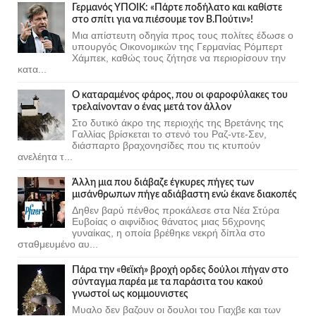
Γερμανός ΥΠΟΙΚ: «Πάρτε ποδήλατο και καθίστε
στο σπίτι για να πιέσουμε τον Β.Πούτιν»!
Μια απίστευτη οδηγία προς τους πολίτες έδωσε ο
υπουργός Οικονομικών της Γερμανίας Ρόμπερτ
Χάμπεκ, καθώς τους ζήτησε να περιορίσουν την
κατα...
Ο καταραμένος φάρος, που οι φαροφύλακες του
τρελαίνονταν ο ένας μετά τον άλλον
Στο δυτικό άκρο της περιοχής της Βρετάνης της
Γαλλίας βρίσκεται το στενό του Ραζ-ντε-Σεν,
διάσπαρτο βραχονησίδες που τις κτυπούν
ανελέητα τ...
Άλλη μια που διάβαζε έγκυρες πήγες των
μισάνθρωπων πήγε αδιάβαστη ενώ έκανε διακοπές
Δηθεν βαρύ πένθος προκάλεσε στα Νέα Στύρα
Ευβοίας ο αιφνίδιος θάνατος μιας 56χρονης
γυναίκας, η οποία βρέθηκε νεκρή δίπλα στο
σταθμευμένο αυ...
Πάρα την «θεϊκή» βροχή ορδες δούλοι πήγαν στο
σύνταγμα παρέα με τα παράσιτα του κακού
γνωστοί ως κομμουνιστες
Μυαλο δεν βαζουν οι δουλοι του Γιαχβε και των