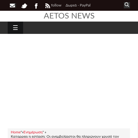
follow
Δωρεά - PayPal
AETOS NEWS
☰
Home
"»
Ενημέρωση
" »
Καταρρεει η εστίαση: Οι ανεμβολίαστοι θα πληρώνουν χρυσό τον