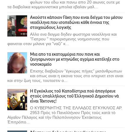
φυλων του εδω και πανω απο 20 αιωνες ουτε με
τα διαβολικα κομμουνιστικα μπολια εβαλαν μαλ...
Ακούστε κάποιον Γάκη που ειναι δείγμα του μέσου
νεοέλληνα που ισοπεδώνει κάθε έννοια της
στοιχειώδους λογικής
Αλλο ενα δειγμα δηδεν φωστηρα νεοελληνα και
"Γιατρου " περιορισμενης νοημοσυνης που
φαινεται οταν μιλανε για "ναζι" κ...
Μια απο τα εκατομμύρια που πανε και
ζευγαρωνουν με κτηνώδες αγρίμια κατέληξε στο
νοσοκομείο
Επισης διαβαζουν "έγκυρες πήγες" μισάνθρωπων
και οπως ειναι η εικονα τους στο ιντερνετ ετσι ειναι
και στην ζωη τους, τουτεστιν ο...
Ἡ Ἐγκύκλιος τοῦ Καποδίστρια ποὺ ἀπαγόρευε
στοὺς ὑπαλλήλους τοῦ Ἑλληνικοῦ Δημοσίου νὰ
εἶναι Τέκτονες!
Ο ΚΥΒΕΡΝΗΤΗΣ ΤΗΣ ΕΛΛΑΔΟΣ ΕΓΚΥΚΛΙΟΣ ΑΡ.
2953 Πρὸς τὸ Πανελλήνιον Πρὸς τοὺς κατὰ τὸ
Αἰγαῖον Πέλαγος καὶ τὴν Πελοπόννησον Ἐκτάκτους
Ἐπιτρόπο...