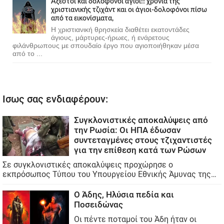
Άξεστοι και δολοφόνοι άγιοι!! χρόνια της
χριστιανικής τζιχάντ και οι άγιοι-δολοφόνοι πίσω
από τα εικονίσματα,
Η χριστιανική θρησκεία διαθέτει εκατοντάδες
άγιους, μάρτυρες-ήρωες, ή ενάρετους
φιλάνθρωπους με σπουδαίο έργο που αγιοποιήθηκαν μέσα
από το ...