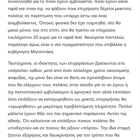
συνεννοηθεί για το ποιοι έχουν εμβολιαστεί, ποιοι έχουν κάνει
rapid και ποιοι όχι, να ψάξουν ποια επιχείρηση δέχεται μεικτούς
πελάτες σε περίπτωση που υπάρχει έστω και ένας
ανεμβολίαστος. Όποιος φυσικά δεν έχει τσιμπηθεί, είτε θα
μείνει μόνος του στο σπίτι, είτε θα πρέπει να πληρώσει
τουλάχιστον 20 ευρώ για το rapid test. Ακούγεται παντελώς
παράλογο όμως είναι η νέα πραγματικότητα που επιβάλλει η
κυβέρνηση Μητσοτάκη.
Ταυτόχρονα, οι ιδιοκτήτες των επιχειρήσεων βρίσκονται στα
«κάγκελα» καθώς μετά από έναν ολόκληρο χρόνο οικονομικής
ασφυξίας, όχι μόνο δεν είναι σε θέση να προσλάβουν άτομα
που θα ελέγχουν τους πελάτες στην είσοδο για το αν έχουν ή
όχι πιστοποιητικό εμβολιασμού ή αρνητικό τεστ αλλά επιπλέον
όσοι επιλέξουν να καταχωρηθούν ως μεικτές επιχειρήσεις θα
«τιμωρηθούν» με μικρότερη προβλεπόμενη πληρότητα. Πολλοί
μάλιστα έχουν θίξει τον πιο σημαντικό παράγοντα. Αυτόν της
ηθικής. Ότι καλούνται να επιλέξουν ποιους πελάτες θα
υποδεχτούν και σε ποιους θα ρίξουν «πόρτα». Την ίδια στιγμή
ζητούν εξηγήσεις και διευκρινήσεις για τον τρόπο που θα